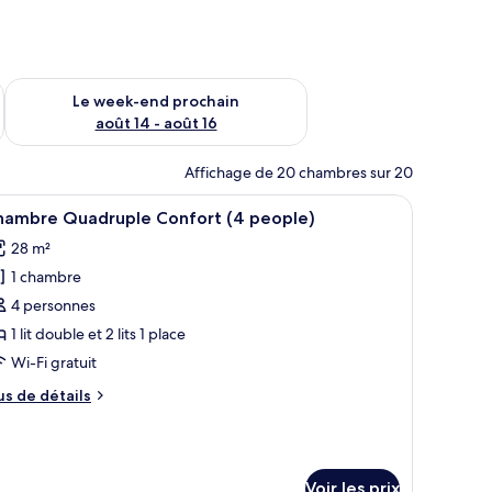
-end août 7 - août 9
Vérifier la disponibilité pour le week-end prochain août 14 - a
Le week-end prochain
août 14 - août 16
Affichage de 20 chambres sur 20
une table de chevet avec une lampe et un panneau mural en bois.
fficher
Une chambre à coucher moderne avec un lit, d
8
hambre Quadruple Confort (4 people)
outes
28 m²
s
1 chambre
hotos
our
4 personnes
e
1 lit double et 2 lits 1 place
ype
Wi-Fi gratuit
e
us
us de détails
hambre :
e
hambre
tails
r
uadruple
onfort
Voir les prix