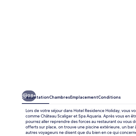
Residence
Holiday
98+
Présentation
Chambres
Emplacement
Conditions
Lors de votre séjour dans Hotel Residence Holiday, vous vo
comme Château Scaliger et Spa Aquaria. Après vous en être
pourrez aller reprendre des forces au restaurant ou vous 
offerts sur place, on trouve une piscine extérieure, un bar
autres voyageurs ne disent que du bien en ce qui concerne