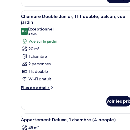
le
type
Afficher
Une chambre à coucher avec un 
7
de
Chambre Double Junior, 1 lit double, balcon, vue
toutes
chambre
jardin
Chambre
les
Exceptionnel
Double
9,4
photos
9,4 sur 10
(3 avis)
3 avis
Design
pour
Vue sur le jardin
ce
20 m²
type
1 chambre
de
2 personnes
chambre :
1 lit double
Chambre
Wi-Fi gratuit
Double
Junior,
Plus
Plus de détails
1
de
détails
lit
Voir les pri
sur
double,
le
balcon,
type
Afficher
Une chambre d’hôtel avec deux 
10
de
vue
Appartement Deluxe, 1 chambre (4 people)
toutes
chambre
jardin
45 m²
Chambre
les