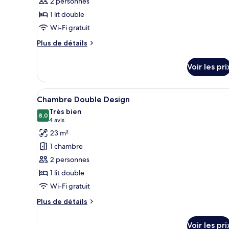
2 personnes
type
1 lit double
de
Wi-Fi gratuit
chambre :
Chambre
Plus
Plus de détails
Double
de
détails
Premium
Voir les pri
sur
le
type
Afficher
Une chambre d’hôtel avec un li
13
de
Chambre Double Design
toutes
chambre
Très bien
Chambre
les
8,0
8,0 sur 10
(4 avis)
4 avis
Double
photos
23 m²
Premium
pour
1 chambre
ce
2 personnes
type
1 lit double
de
Wi-Fi gratuit
chambre :
Chambre
Plus
Plus de détails
Double
de
détails
Design
Voir les pri
sur