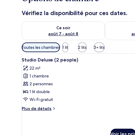
Vérifiez la disponibilité pour ces dates.
Vérifier la disponibilité pour ce soir août 7 - août 8
Vérifier la di
Ce soir
août 7 - août 8
a
Filtres
Toutes les chambres
1 lit
2 lits
3+ lits
disponibles
Afficher
Une chambre d’hôtel avec un lit
pour
5
Studio Deluxe (2 people)
toutes
les
22 m²
les
chambres
1 chambre
photos
pour
2 personnes
ce
1 lit double
type
Wi-Fi gratuit
de
Plus
Plus de détails
chambre :
de
Studio
détails
sur
Deluxe
le
(2
Voir les pri