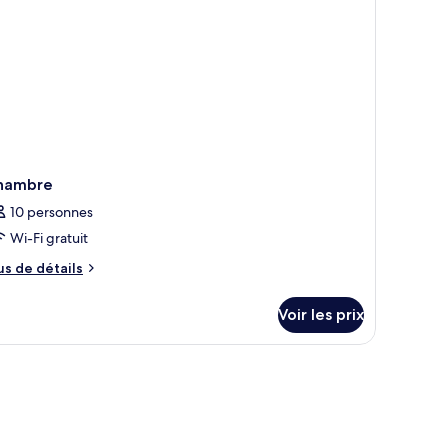
hambre
10 personnes
Wi-Fi gratuit
us
us de détails
e
tails
Voir les prix
r
pe
e
hambre
hambre