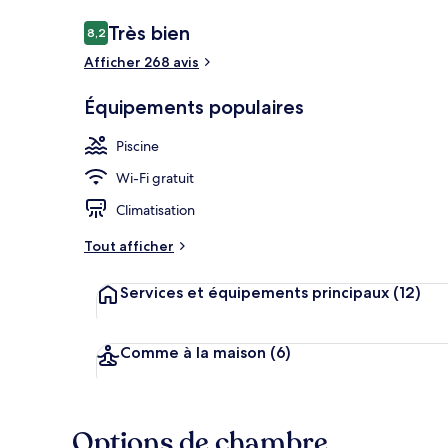
Avis
Très bien
8,2
8,2 sur 10
voyageurs
Afficher 268 avis
Salle de réce
Équipements populaires
Piscine
Wi-Fi gratuit
Climatisation
Tout afficher
Services et équipements principaux
(12)
Comme à la maison
(6)
Options de chambre