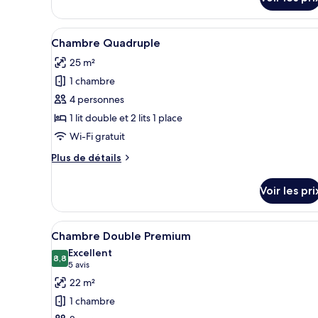
type
people)
de
chambre
Afficher
Une chambre d’hôtel avec un li
Studio
11
Chambre Quadruple
toutes
Deluxe
25 m²
(2
les
people)
1 chambre
photos
pour
4 personnes
ce
1 lit double et 2 lits 1 place
type
Wi-Fi gratuit
de
Plus
Plus de détails
chambre :
de
Chambre
détails
Voir les pri
sur
Quadruple
le
type
Afficher
Une chambre à coucher moderne 
28
de
Chambre Double Premium
toutes
chambre
Excellent
Chambre
les
8,8
8,8 sur 10
(5 avis)
5 avis
Quadruple
photos
22 m²
pour
1 chambre
ce