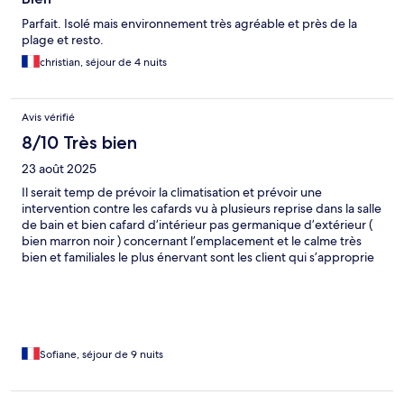
Parfait. Isolé mais environnement très agréable et près de la
plage et resto.
christian, séjour de 4 nuits
Avis vérifié
8/10 Très bien
23 août 2025
Il serait temp de prévoir la climatisation et prévoir une
intervention contre les cafards vu à plusieurs reprise dans la salle
de bain et bien cafard d’intérieur pas germanique d’extérieur (
bien marron noir ) concernant l’emplacement et le calme très
bien et familiales le plus énervant sont les client qui s’approprie
les transat du matin au soir en laissant leur serviettes mise à part
sa séjour o top
Sofiane, séjour de 9 nuits