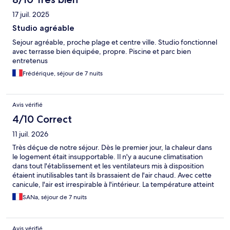
17 juil. 2025
Studio agréable
Sejour agréable, proche plage et centre ville. Studio fonctionnel
avec terrasse bien équipée, propre. Piscine et parc bien
entretenus
Frédérique, séjour de 7 nuits
Avis vérifié
4/10 Correct
11 juil. 2026
Très déçue de notre séjour. Dès le premier jour, la chaleur dans
le logement était insupportable. Il n'y a aucune climatisation
dans tout l'établissement et les ventilateurs mis à disposition
étaient inutilisables tant ils brassaient de l'air chaud. Avec cette
canicule, l'air est irrespirable à l'intérieur. La température atteint
encore 32 °C le soir. Il est impossible de dormir correctement :
SANa, séjour de 7 nuits
nous ne nous endormons pas avant 4 heures du matin tellement
il fait chaud. Ce ne sont plus des vacances, mais de la survie. De
plus, les accès aux espaces extérieurs ferment à 23 h. Avec une
Avis vérifié