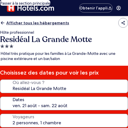
Passer à la section principale
Obtenir l’appli
Afficher tous les hébergements
Hôte professionnel
Residéal La Grande Motte
Hébergement
3.0 étoiles
Hôtel très pratique pour les familles à La Grande-Motte avec une
piscine extérieure et un bar/salon
Choisissez des dates pour voir les prix
Où allez-vous ?
Dates
Voyageurs