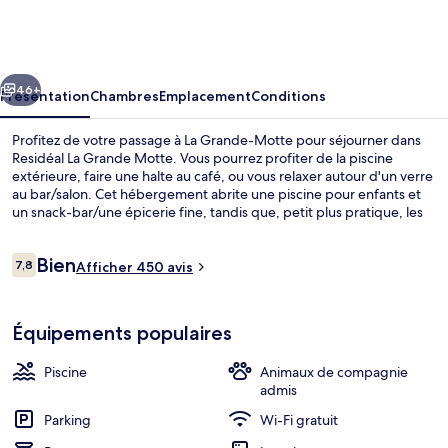
La
Grande
Motte
cédent
Suivant
46+
Présentation
Chambres
Emplacement
Conditions
Profitez de votre passage à La Grande-Motte pour séjourner dans
Residéal La Grande Motte. Vous pourrez profiter de la piscine
extérieure, faire une halte au café, ou vous relaxer autour d'un verre
au bar/salon. Cet hébergement abrite une piscine pour enfants et
un snack-bar/une épicerie fine, tandis que, petit plus pratique, les
chambres bénéficient d'un réfrigérateur et un micro-ondes.
Avis
Bien
7,8
Afficher 450 avis
7,8 sur 10
voyageurs
Plage à proximité
Équipements populaires
Piscine
Animaux de compagnie
admis
Parking
Wi-Fi gratuit