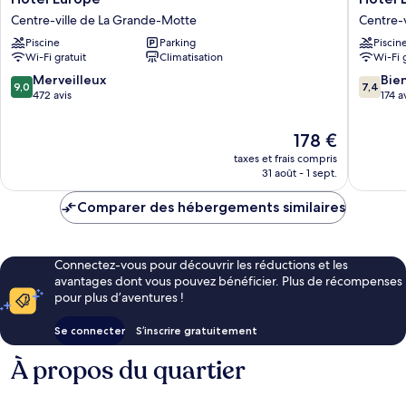
Europe
Les
Centre-ville de La Grande-Motte
Centre-
Centre-
Rives
Piscine
Parking
Piscin
ville
Bleues
Wi-Fi gratuit
Climatisation
Wi-Fi 
de
Centre-
La
ville
9.0
7.4
Merveilleux
Bie
9,0
7,4
Grande-
de
sur
sur
472 avis
174 a
Motte
La
10,
10,
Grande
Merveilleux,
Bien,
Le
178 €
Motte
472 avis
174 avis
nouveau
taxes et frais compris
prix
31 août - 1 sept.
est
de
Comparer des hébergements similaires
178 €
Connectez-vous pour découvrir les réductions et les
avantages dont vous pouvez bénéficier. Plus de récompenses
pour plus d’aventures !
Se connecter
S’inscrire gratuitement
À propos du quartier