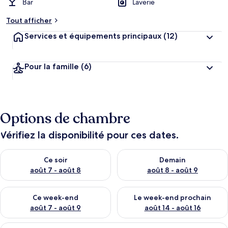
Bar
Laverie
Tout afficher
Services et équipements principaux
(12)
Pour la famille
(6)
Options de chambre
Vérifiez la disponibilité pour ces dates.
Vérifier la disponibilité pour ce soir août 7 - août 8
Vérifier la disponibilité pour 
Ce soir
Demain
août 7 - août 8
août 8 - août 9
Vérifier la disponibilité pour ce week-end août 7 - août 9
Vérifier la disponibilité pour 
Ce week-end
Le week-end prochain
août 7 - août 9
août 14 - août 16
Afficher
Une cuisine compacte équipée d’un four