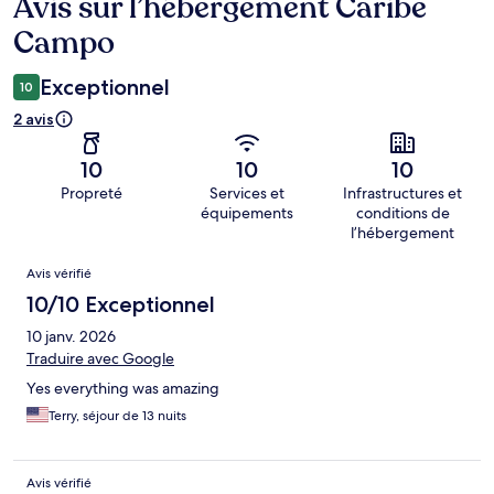
Avis sur l’hébergement Caribe
Avis
Campo
Exceptionnel
10
2 avis
10
10
10
Propreté
Services et
Infrastructures et
équipements
conditions de
l’hébergement
Avis
Avis vérifié
10/10 Exceptionnel
10 janv. 2026
Traduire avec Google
Yes everything was amazing
Terry, séjour de 13 nuits
Avis vérifié