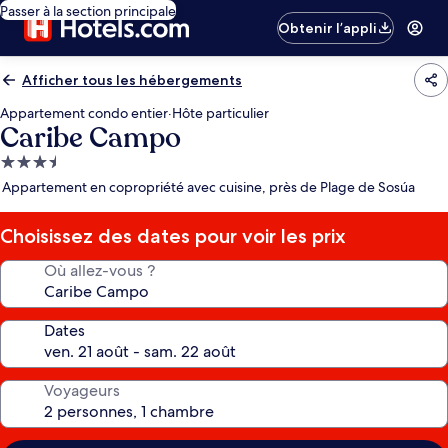
Passer à la section principale
Obtenir l’appli
Afficher tous les hébergements
Appartement condo entier
·
Hôte particulier
Caribe Campo
Hébergement
3.5 étoiles
Appartement en copropriété avec cuisine, près de Plage de Sosúa
Choisissez des dates pour voir les prix
Où allez-vous ?
Dates
Voyageurs