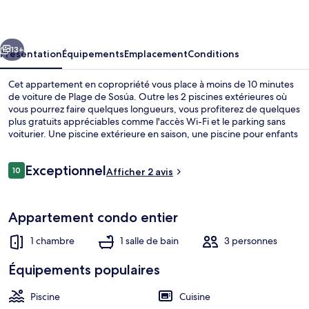
cédent
Suivant
13+
Présentation
Équipements
Emplacement
Conditions
Cet appartement en copropriété vous place à moins de 10 minutes
de voiture de Plage de Sosúa. Outre les 2 piscines extérieures où
vous pourrez faire quelques longueurs, vous profiterez de quelques
plus gratuits appréciables comme l'accès Wi-Fi et le parking sans
voiturier. Une piscine extérieure en saison, une piscine pour enfants
et une cuisine viendront également agrémenter votre séjour.
Avis
Exceptionnel
10
Afficher 2 avis
10 sur 10
voyageurs
Façade de l’hébergement
Appartement condo entier
1 chambre
1 salle de bain
3 personnes
Équipements populaires
Piscine
Cuisine