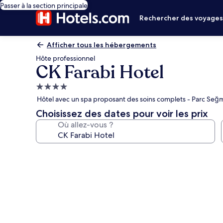
Passer à la section principale
Rechercher des voyage
Afficher tous les hébergements
Hôte professionnel
CK Farabi Hotel
Hébergement
4.0 étoiles
Hôtel avec un spa proposant des soins complets - Parc Seğ
Choisissez des dates pour voir les prix
Où allez-vous ?
Galerie
photos
de
l’hébergement
CK