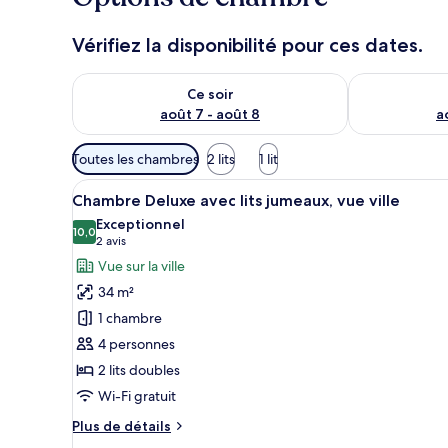
Vérifiez la disponibilité pour ces dates.
Vérifier la disponibilité pour ce soir août 7 - août 8
Vérifier la di
Ce soir
août 7 - août 8
a
Filtres
Toutes les chambres
2 lits
1 lit
disponibles
Afficher
Une chambre d’hôtel avec deux 
pour
6
Chambre Deluxe avec lits jumeaux, vue ville
toutes
les
Exceptionnel
les
10,0
chambres
10,0 sur 10
(2 avis)
2 avis
photos
Vue sur la ville
pour
34 m²
ce
1 chambre
type
4 personnes
de
2 lits doubles
chambre :
Chambre
Wi-Fi gratuit
Deluxe
Plus
Plus de détails
avec
de