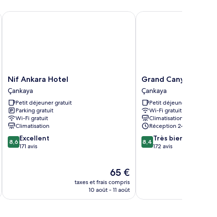
udio
nior
Nif Ankara Hotel
Grand Canyon Hotel
Nif
Grand
Nif Ankara Hotel
Grand Canyon Hotel
Ankara
Canyon
Çankaya
Çankaya
Hotel
Hotel
Petit déjeuner gratuit
Petit déjeuner gratuit
Çankaya
Çankaya
Parking gratuit
Wi-Fi gratuit
Wi-Fi gratuit
Climatisation
Climatisation
Réception 24 h/24
8.6
8.4
Excellent
Très bien
8,6
8,4
sur
sur
171 avis
172 avis
10,
10,
Excellent,
Très
Le
65 €
171 avis
bien,
u
nouveau
172 avis
taxes et frais compris
tax
prix
10 août - 11 août
est
de
65 €