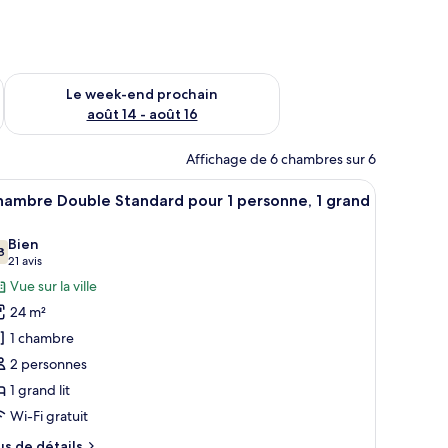
-end août 7 - août 9
Vérifier la disponibilité pour le week-end prochain août 14 - a
Le week-end prochain
août 14 - août 16
Affichage de 6 chambres sur 6
, deux lampes de chevet, un bureau avec un ordinateur portable et un fauteu
fficher
Une chambre d’hôtel comprenant un lit, un bur
4
hambre Double Standard pour 1 personne, 1 grand
outes
s
Bien
8
hotos
7,8 sur 10
(21 avis)
21 avis
our
Vue sur la ville
e
24 m²
ype
1 chambre
e
2 personnes
hambre :
1 grand lit
hambre
Wi-Fi gratuit
ouble
tandard
us
us de détails