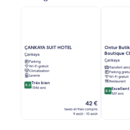
chambre
Chambre
ÇANKAYA SUIT HOTEL
Ontur Butik O
Double
Standard,
1
chambre,
vue
ville
ÇANKAYA
Ontur
ÇANKAYA SUIT HOTEL
Ontur Butik
SUIT
Butik
Boutique Cl
Çankaya
HOTEL
Otel
Çankaya
Parking
Çankaya
Ankara
Wi-Fi gratuit
-
Transfert aér
Climatisation
Parking gratu
Boutique
Laverie
Wi-Fi gratuit
Class
Restaurant
8.2
Très bien
Çankaya
8,2
sur
1 546 avis
8.8
Excellent
8,8
10,
sur
367 avis
Très
10,
Le
42 €
bien,
Excellent,
nouveau
1 546 avis
367 avis
taxes et frais compris
prix
9 août - 10 août
est
de
42 €