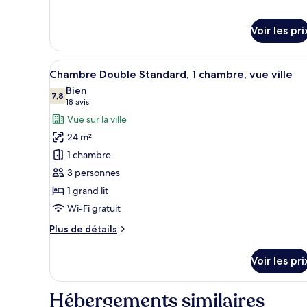
détails
lits
sur
jumeaux,
Voir les pri
le
vue
type
ville
de
Afficher
Une chambre d’hôtel comprenant
chambre
4
Chambre Double Standard, 1 chambre, vue ville
toutes
Chambre
Bien
Deluxe
les
7,8
7,8 sur 10
(18 avis)
18 avis
avec
photos
Vue sur la ville
lits
pour
jumeaux,
24 m²
ce
vue
1 chambre
ville
type
3 personnes
de
1 grand lit
chambre :
Chambre
Wi-Fi gratuit
Double
Plus
Plus de détails
Standard,
de
détails
1
Voir les pri
sur
chambre,
le
vue
type
Hébergements similaires
ville
de