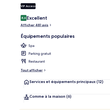
VIP Access
Avis
Excellent
8,6
8,6 sur 10
Entrée de l’
voyageurs
Afficher 481 avis
Équipements populaires
Spa
Parking gratuit
Restaurant
Tout afficher
Services et équipements principaux
(12)
Comme à la maison
(6)