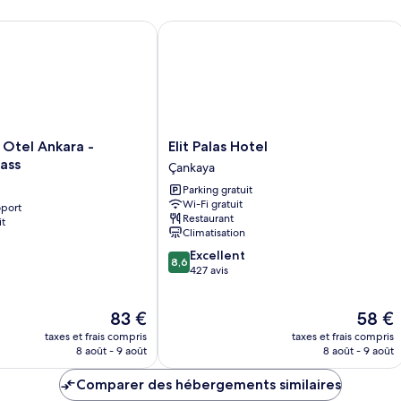
St
chambre
Ju
Suite
tel Ankara - Boutique Class
Elit Palas Hotel
Studio
Premium,
1
chambre,
vue
ville
Elit
 Otel Ankara -
Elit Palas Hotel
Palas
ass
Çankaya
Hotel
Parking gratuit
Çankaya
Wi-Fi gratuit
oport
Restaurant
it
Climatisation
8.6
Excellent
8,6
sur
427 avis
10,
Excellent,
Le
Le
83 €
58 €
427 avis
nouveau
nouvea
taxes et frais compris
taxes et frais compris
prix
prix
8 août - 9 août
8 août - 9 août
est
est
de
de
Comparer des hébergements similaires
83 €
58 €