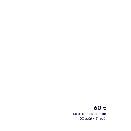
Restaurant
Le
60 €
prix
taxes et frais compris
actuel
30 août - 31 août
Restaurant
est
de