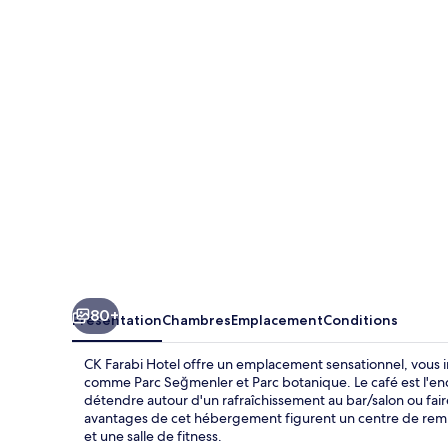
Farabi
Hotel
80+
Présentation
Chambres
Emplacement
Conditions
CK Farabi Hotel offre un emplacement sensationnel, vous i
comme Parc Seğmenler et Parc botanique. Le café est l'en
détendre autour d'un rafraîchissement au bar/salon ou faire
avantages de cet hébergement figurent un centre de remis
et une salle de fitness.