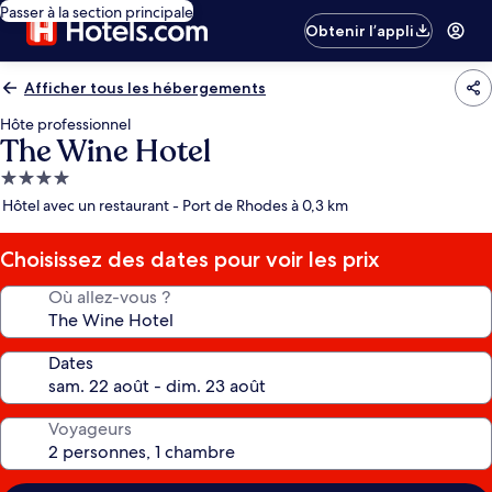
Passer à la section principale
Obtenir l’appli
Afficher tous les hébergements
Hôte professionnel
The Wine Hotel
Hébergement
4.0 étoiles
Hôtel avec un restaurant - Port de Rhodes à 0,3 km
Choisissez des dates pour voir les prix
Où allez-vous ?
Dates
Voyageurs