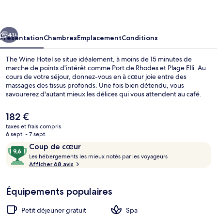
Hotel
cédent
Suivant
41+
Présentation
Chambres
Emplacement
Conditions
The Wine Hotel se situe idéalement, à moins de 15 minutes de
marche de points d'intérêt comme Port de Rhodes et Plage Elli. Au
cours de votre séjour, donnez-vous en à cœur joie entre des
massages des tissus profonds. Une fois bien détendu, vous
savourerez d'autant mieux les délices qui vous attendent au café.
Parmi les avantages offerts par cet hébergement : une salle de
fitness et un bar / salon.
Le
182 €
prix
taxes et frais compris
actuel
6 sept. - 7 sept.
Suite Exécutive | Draps en coton égypti
est
Avis
9,6
Coup de cœur
de
voyageurs
L
sur
Les hébergements les mieux notés par les voyageurs
182 €.
e
Afficher 68 avis
10,
s
Coup
de
Équipements populaires
h
cœur
é
b
Petit déjeuner gratuit
Spa
e