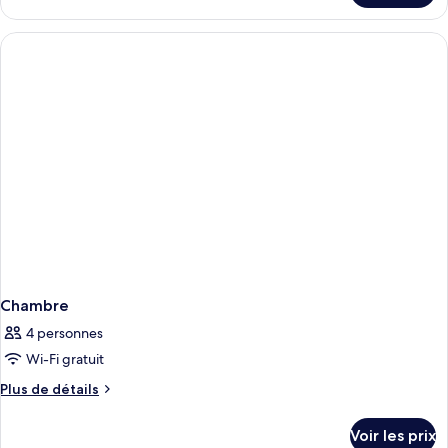
le
type
de
chambre
Suite
Studio
Familiale
Chambre
4 personnes
Wi-Fi gratuit
Plus
Plus de détails
de
détails
Voir les prix
sur