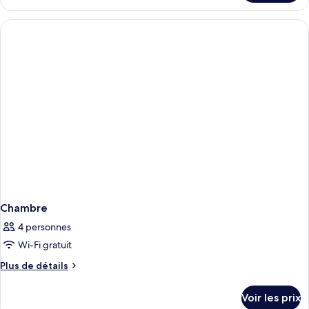
le
type
de
chambre
Chambre
Chambre
4 personnes
Wi-Fi gratuit
Plus
Plus de détails
de
détails
Voir les prix
sur