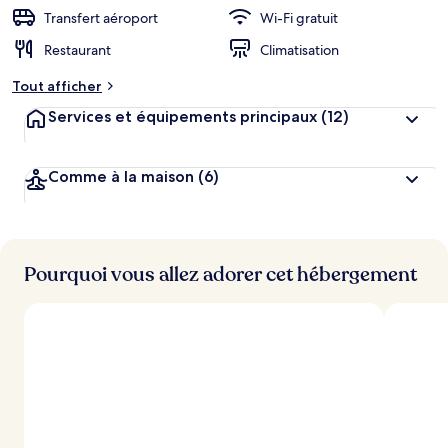
r
Transfert aéroport
Wi-Fi gratuit
g
Restaurant
Climatisation
e
m
Tout afficher
e
n
Services et équipements principaux
(12)
t
s
Comme à la maison
(6)
l
e
s
m
i
Pourquoi vous allez adorer cet hébergement
e
u
x
n
o
t
é
s