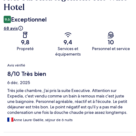
Hotel
Exceptionnel
9,6
68 avis
9,8
9,4
10
Propreté
Services et
Personnel et service
équipements
Avis
Avis vérifié
8/10 Très bien
6 déc. 2025
Très jolie chambre, j'ai pris la suite Executive. Attention sur
Expedia, c'est vendu comme un bain à remous mais c'est juste
une baignoire. Personnel agréable, réactif et à l'écoute. Le petit
déjeuner est très bon. Le point négatif est qu'il y a pas mal de
condensation une fois la douche chaude prise assez longtemps.
J'ai manqué de glisser à plusieurs reprises, donc chambre un
Anne Laure Gaëlle, séjour de 6 nuits
peu trop humide à mon goût. Sinon la literie est confortable,
calme et à proximité de tout, tout se fait à pied.