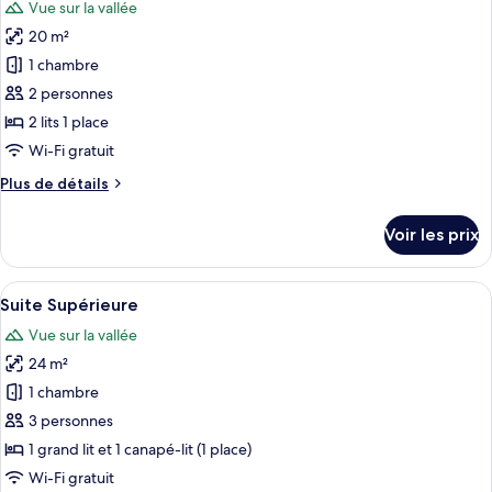
Vue sur la vallée
Junior
les
Suite
20 m²
photos
pour
1 chambre
ce
2 personnes
type
2 lits 1 place
de
Wi-Fi gratuit
chambre :
Plus
Plus de détails
Chambre
de
Standard
détails
Voir les prix
Double
sur
le
ou
type
Afficher
Une chambre d’hôtel moderne équipée d’
avec
7
de
Suite Supérieure
toutes
lits
chambre
Vue sur la vallée
Chambre
les
jumeaux
Standard
24 m²
photos
Double
pour
1 chambre
ou
ce
avec
3 personnes
lits
type
1 grand lit et 1 canapé-lit (1 place)
jumeaux
de
Wi-Fi gratuit