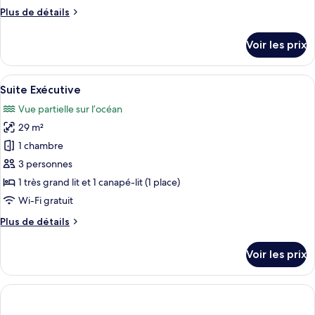
chambre :
Plus
Plus de détails
Suite
de
Supérieure
détails
Voir les prix
sur
le
type
Afficher
Une chambre d’hôtel moderne dotée d’u
13
de
Suite Exécutive
toutes
chambre
Vue partielle sur l’océan
Suite
les
Supérieure
29 m²
photos
pour
1 chambre
ce
3 personnes
type
1 très grand lit et 1 canapé-lit (1 place)
de
Wi-Fi gratuit
chambre :
Plus
Plus de détails
Suite
de
Exécutive
détails
Voir les prix
sur
le
type
de
chambre