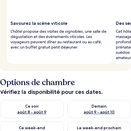
p
a
r
Savourez la scène viticole
Des se
l
L'hôtel propose des visites de vignobles, une salle de
Cet hôt
e
dégustation et des événements viticoles. Les
massage
s
voyageurs peuvent dîner au restaurant ou au café,
profond
avec un buffet gratuit petit déjeuner.
prénata
v
suédois 
o
amateur
y
a
g
e
u
Options de chambre
r
s
Vérifiez la disponibilité pour ces dates.
Vérifier la disponibilité pour ce soir août 8 - août 9
Vérifier la disponibilité pour 
Ce soir
Demain
août 8 - août 9
août 9 - août 10
Vérifier la disponibilité pour ce week-end août 14 - août 16
Vérifier la disponibilité pour
Ce week-end
Le week-end prochain