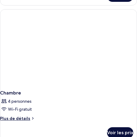
le
type
de
chambre
Chambre
Chambre
4 personnes
Wi-Fi gratuit
Plus
Plus de détails
de
détails
Voir les prix
sur