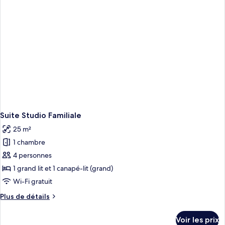
Suite
Exécutive
Suite Studio Familiale
25 m²
1 chambre
4 personnes
1 grand lit et 1 canapé-lit (grand)
Wi-Fi gratuit
Plus
Plus de détails
de
détails
Voir les prix
sur