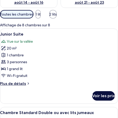
août 14 - août 16
août 21 - août 23
Filtres
Toutes les chambres
1 lit
2 lits
disponibles
pour
Affichage de 8 chambres sur 8
les
Afficher
Une chambre d’hôtel moderne avec un 
8
Junior Suite
chambres
toutes
Vue sur la vallée
les
20 m²
photos
pour
1 chambre
ce
3 personnes
type
1 grand lit
de
Wi-Fi gratuit
chambre :
Plus
Plus de détails
Junior
de
Suite
détails
Voir les prix
sur
le
type
Afficher
Une chambre à coucher moderne avec u
8
de
Chambre Standard Double ou avec lits jumeaux
toutes
chambre