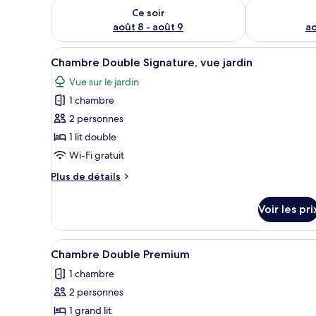
Vérifier la disponibilité pour ce soir août 8 - août 9
Vérifier la di
Ce soir
août 8 - août 9
ao
Afficher
Un lit bien fait, avec du linge 
6
Chambre Double Signature, vue jardin
toutes
Vue sur le jardin
les
1 chambre
photos
pour
2 personnes
ce
1 lit double
type
Wi-Fi gratuit
de
Plus
Plus de détails
chambre :
de
Chambre
détails
Voir les pri
sur
Double
le
Signature,
type
Afficher
Une chambre à coucher avec un l
vue
7
de
Chambre Double Premium
toutes
jardin
chambre
1 chambre
Chambre
les
Double
2 personnes
photos
Signature,
pour
1 grand lit
vue