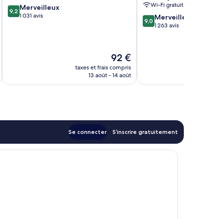
Wi-Fi gratuit
9.2
Merveilleux
9,2
sur
1 031 avis
9.0
Merveilleux
9,0
10,
sur
1 263 avis
Merveilleux,
10,
1 031 avis
Merveilleux,
1 263 avis
Le
92 €
au
nouveau
taxes et frais compris
tax
prix
13 août - 14 août
est
de
92 €
Se connecter
S’inscrire gratuitement