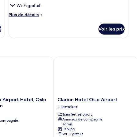
ce
Wi-Fi gratuit
type
Plus
Plus de détails
de
de
chambre :
détails
x
Voir les prix
sur
Chambre
le
Double
type
Standard
de
chambre
Chambre
Airport Hotel, Oslo Gardermoen
Clarion Hotel Oslo Airport
Double
Standard
Clarion
u Airport Hotel, Oslo
Clarion Hotel Oslo Airport
Hotel
n
Ullensaker
Oslo
Transfert aéroport
Airport
Animaux de compagnie
 compagnie
Ullensaker
admis
Parking
Wi-Fi gratuit