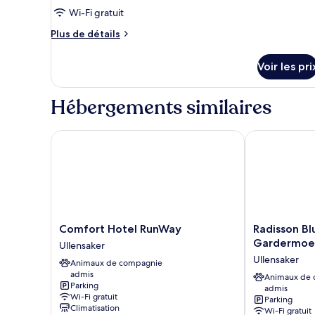
ce
jardin
Wi-Fi gratuit
type
Plus
Plus de détails
de
de
chambre :
détails
Voir les pri
sur
Chambre
le
Double
type
Hébergements similaires
Premium
de
chambre
Chambre
Comfort Hotel RunWay
Radisson Blu 
Double
Premium
Comfort
Radisson
Comfort Hotel RunWay
Radisson Bl
Hotel
Blu
Gardermoe
Ullensaker
RunWay
Airport
Ullensaker
Animaux de compagnie
Ullensaker
Hotel,
admis
Oslo
Animaux de
Parking
admis
Gardermoen
Wi-Fi gratuit
Parking
Ullensaker
Climatisation
Wi-Fi gratuit