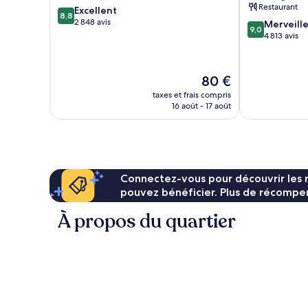
Restaurant
8.8
Excellent
8,8
sur
2 848 avis
9.0
Merveill
9,0
10,
sur
4 813 avis
Excellent,
10,
2 848 avis
Merveilleux,
4 813 avis
Le
80 €
nouveau
taxes et frais compris
prix
16 août - 17 août
est
de
80 €
Connectez-vous pour découvrir les 
pouvez bénéficier. Plus de récompen
À propos du quartier