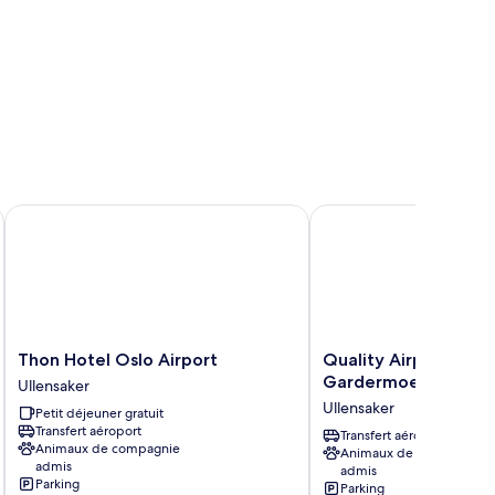
Thon Hotel Oslo Airport
Quality Airport Hotel
Thon
Quality
Thon Hotel Oslo Airport
Quality Airport Hote
Hotel
Airport
Gardermoen
Ullensaker
Oslo
Hotel
Ullensaker
Petit déjeuner gratuit
Airport
Gardermoen
Transfert aéroport
Ullensaker
Ullensaker
Transfert aéroport
Animaux de compagnie
Animaux de compagnie
admis
admis
Parking
Parking