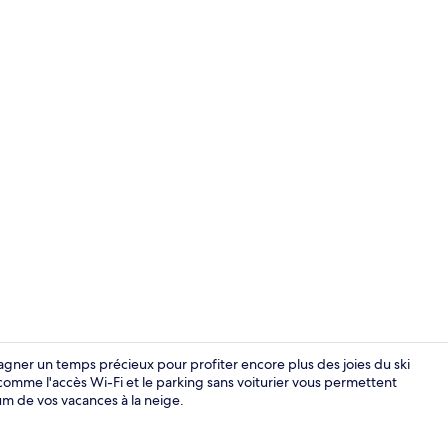
Réception
agner un temps précieux pour profiter encore plus des joies du ski
s comme l'accès Wi-Fi et le parking sans voiturier vous permettent
um de vos vacances à la neige.
Surmatelas, W