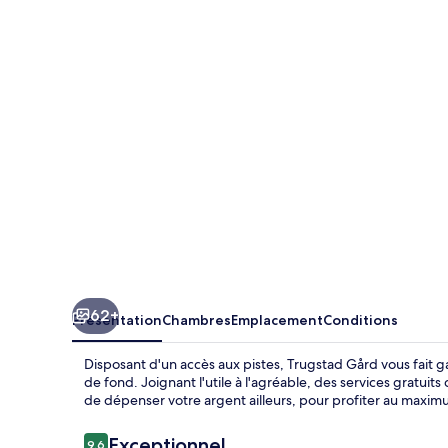
Gård
62+
Présentation
Chambres
Emplacement
Conditions
Disposant d'un accès aux pistes, Trugstad Gård vous fait g
de fond. Joignant l'utile à l'agréable, des services gratuit
de dépenser votre argent ailleurs, pour profiter au maxim
Avis
Exceptionnel
9,6