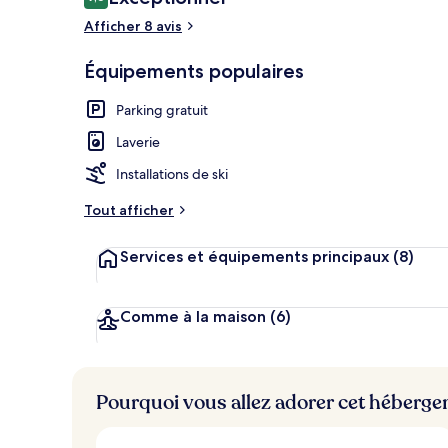
9,6 sur 10
voyageurs
Afficher 8 avis
Équipements populaires
Extérieur
Parking gratuit
Laverie
Installations de ski
Tout afficher
Services et équipements principaux
(8)
Comme à la maison
(6)
Pourquoi vous allez adorer cet héberg