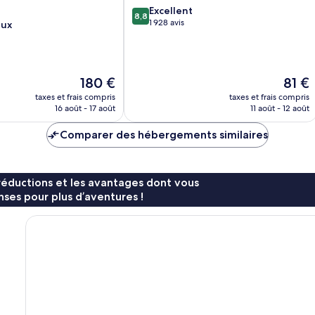
8.8
Excellent
8,8
sur
1 928 avis
eux
10,
Excellent,
1 928 avis
Le
Le
180 €
81 €
nouveau
nouve
taxes et frais compris
taxes et frais compris
prix
prix
16 août - 17 août
11 août - 12 août
est
est
de
de
Comparer des hébergements similaires
180 €
81 €
réductions et les avantages dont vous
ses pour plus d’aventures !