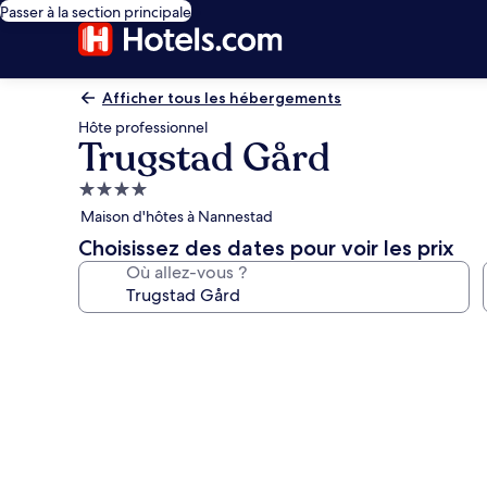
Passer à la section principale
Afficher tous les hébergements
Hôte professionnel
Trugstad Gård
Hébergement
4.0 étoiles
Maison d'hôtes à Nannestad
Choisissez des dates pour voir les prix
Où allez-vous ?
Galerie
photos
de
l’hébergement
Trugstad