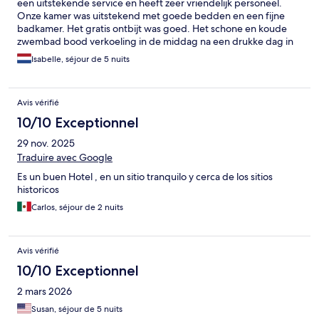
een uitstekende service en heeft zeer vriendelijk personeel.
Onze kamer was uitstekend met goede bedden en een fijne
badkamer. Het gratis ontbijt was goed. Het schone en koude
zwembad bood verkoeling in de middag na een drukke dag in
Bangkok. Enig minpuntje was dat er een wat onaangename
Isabelle, séjour de 5 nuits
geur in onze kamer hing; iedere keer als we binnen kwamen.
Waarschijnlijk van de riolering.
Avis vérifié
10/10 Exceptionnel
29 nov. 2025
Traduire avec Google
Es un buen Hotel , en un sitio tranquilo y cerca de los sitios
historicos
Carlos, séjour de 2 nuits
Avis vérifié
10/10 Exceptionnel
2 mars 2026
Susan, séjour de 5 nuits