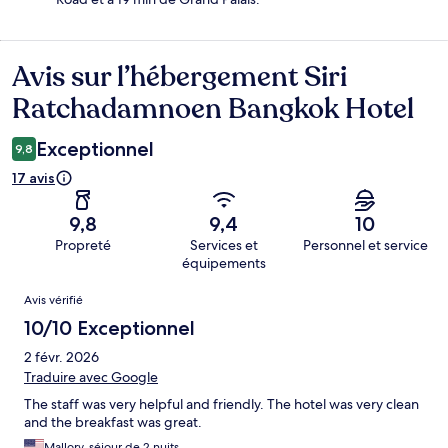
Avis sur l’hébergement Siri
Avis
Ratchadamnoen Bangkok Hotel
Exceptionnel
9,8
17 avis
9,8
9,4
10
Propreté
Services et
Personnel et service
équipements
Avis
Avis vérifié
10/10 Exceptionnel
2 févr. 2026
Traduire avec Google
The staff was very helpful and friendly. The hotel was very clean
and the breakfast was great.
Mallory, séjour de 2 nuits