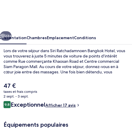
Siri
Ratchadamnoen
Bangkok
Hotel
cédent
Suivant
23+
Présentation
Chambres
Emplacement
Conditions
Lors de votre séjour dans Siri Ratchadamnoen Bangkok Hotel, vous
vous trouverez à juste 5 minutes de voiture de points d'intérêt
comme Rue commerçante Khaosan Road et Centre commercial
Siam Paragon Mall. Au cours de votre séjour, donnez-vous en à
cœur joie entre des massages. Une fois bien détendu, vous
savourerez d'autant mieux les délices qui vous attendent au café. Au
menu des petits plus offerts sur place, on trouve une piscine
Le
47 €
extérieure, un bar / salon et un jardin. Sympa non ? Les transports
prix
taxes et frais compris
publics sont tout proches. Station de métro Sam Yot se situe à
actuel
2 sept. - 3 sept.
seulement 13 min à pied.
Piscine extérieure
est
Avis
Exceptionnel
9,8
Afficher 17 avis
de
9,8 sur 10
voyageurs
47 €.
Équipements populaires