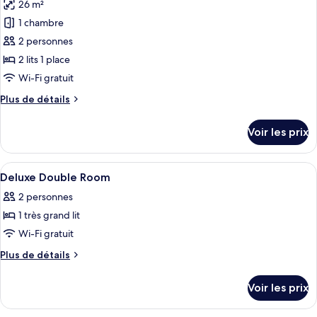
26 m²
Chambre
les
Double
1 chambre
photos
Deluxe
pour
2 personnes
ce
2 lits 1 place
type
Wi-Fi gratuit
de
Plus
Plus de détails
chambre :
de
Chambre
détails
Voir les prix
sur
Deluxe
le
avec
type
Afficher
Minibar, coffres-forts dans les chambr
lits
3
de
Deluxe Double Room
toutes
jumeaux
chambre
2 personnes
Chambre
les
Deluxe
1 très grand lit
photos
avec
pour
Wi-Fi gratuit
lits
ce
jumeaux
Plus
Plus de détails
type
de
détails
de
Voir les prix
sur
chambre :
le
Deluxe