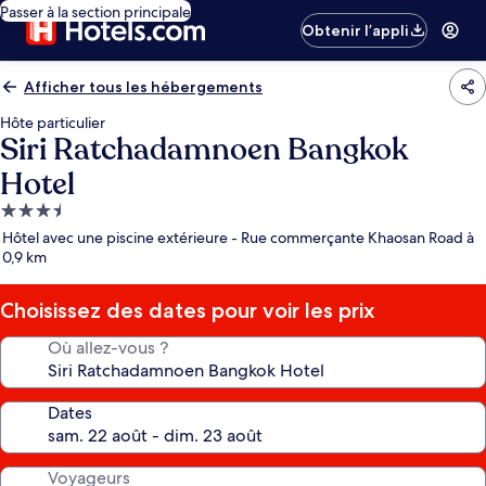
Passer à la section principale
Obtenir l’appli
Afficher tous les hébergements
Hôte particulier
Siri Ratchadamnoen Bangkok
Hotel
Hébergement
3.5 étoiles
Hôtel avec une piscine extérieure - Rue commerçante Khaosan Road à
0,9 km
Choisissez des dates pour voir les prix
Où allez-vous ?
Dates
Voyageurs