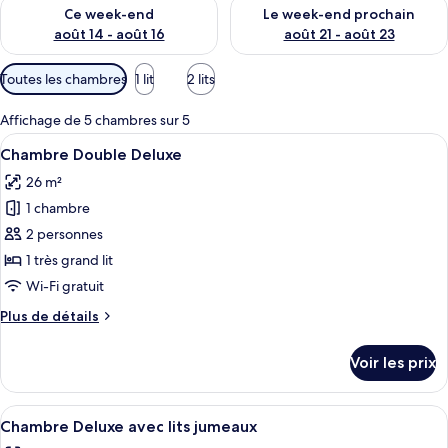
Vérifier la disponibilité pour ce week-end août 14 - août 16
Vérifier la disponibilité pour
Ce week-end
Le week-end prochain
août 14 - août 16
août 21 - août 23
Filtres
Toutes les chambres
1 lit
2 lits
disponibles
pour
Affichage de 5 chambres sur 5
les
Afficher
Une chambre d’hôtel avec un grand lit,
6
Chambre Double Deluxe
chambres
toutes
26 m²
les
1 chambre
photos
pour
2 personnes
ce
1 très grand lit
type
Wi-Fi gratuit
de
Plus
Plus de détails
chambre :
de
Chambre
détails
Voir les prix
sur
Double
le
Deluxe
type
Afficher
Une chambre d’hôtel avec deux lits, un
7
de
Chambre Deluxe avec lits jumeaux
toutes
chambre