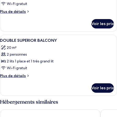
ce
Wi-Fi gratuit
type
Plus
Plus de détails
de
de
chambre :
détails
Voir les prix
sur
DOUBLE
le
DELUXE
type
Afficher
Une chambre d’hôtel moderne dotée d’un
BALCONY
10
de
DOUBLE SUPERIOR BALCONY
toutes
chambre
20 m²
DOUBLE
les
DELUXE
2 personnes
photos
BALCONY
pour
2 lits 1 place et 1 très grand lit
ce
Wi-Fi gratuit
type
Plus
Plus de détails
de
de
chambre :
détails
Voir les prix
sur
DOUBLE
le
SUPERIOR
type
Hébergements similaires
BALCONY
de
chambre
Hotel Fernando III
Hotel Gi
DOUBLE