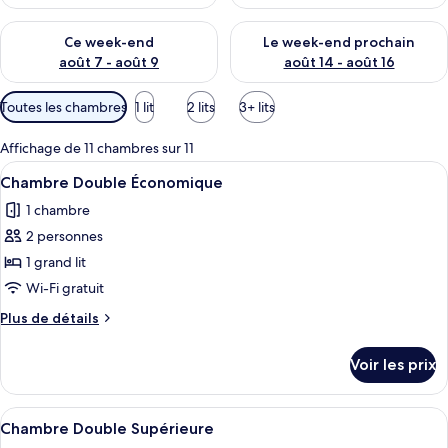
é
s
Vérifier la disponibilité pour ce week-end août 7 - août 9
Vérifier la disponibilité pour 
Ce week-end
Le week-end prochain
p
août 7 - août 9
août 14 - août 16
a
r
Filtres
Toutes les chambres
1 lit
2 lits
3+ lits
disponibles
l
pour
Affichage de 11 chambres sur 11
e
les
s
Afficher
Une chambre d’hôtel avec un grand lit
7
Chambre Double Économique
chambres
toutes
v
1 chambre
les
o
2 personnes
photos
y
a
pour
1 grand lit
g
ce
Wi-Fi gratuit
e
type
u
Plus
Plus de détails
r
de
de
s
chambre :
détails
Voir les prix
sur
Chambre
le
Double
type
Afficher
Chambre Double Supérieure | Coffres-
Économique
8
de
Chambre Double Supérieure
toutes
chambre