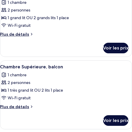
1 chambre
Chambre
les
Double
2 personnes
photos
Économique
pour
1 grand lit OU 2 grands lits 1 place
ce
Wi-Fi gratuit
type
Plus
Plus de détails
de
de
chambre :
détails
Voir les prix
sur
Chambre
le
Double
type
Afficher
Une chambre d’hôtel moderne avec un li
Supérieure
13
de
Chambre Supérieure, balcon
toutes
chambre
1 chambre
Chambre
les
Double
2 personnes
photos
Supérieure
pour
1 très grand lit OU 2 lits 1 place
ce
Wi-Fi gratuit
type
Plus
Plus de détails
de
de
chambre :
détails
Voir les prix
sur
Chambre
le
Supérieure,