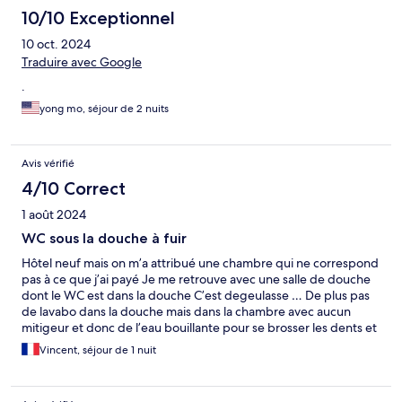
10/10 Exceptionnel
10 oct. 2024
Traduire avec Google
.
yong mo, séjour de 2 nuits
Avis vérifié
4/10 Correct
1 août 2024
WC sous la douche à fuir
Hôtel neuf mais on m’a attribué une chambre qui ne correspond
pas à ce que j’ai payé Je me retrouve avec une salle de douche
dont le WC est dans la douche C’est degeulasse … De plus pas
de lavabo dans la douche mais dans la chambre avec aucun
mitigeur et donc de l’eau bouillante pour se brosser les dents et
une pression tel que vous inonder toute la chambre dès que
Vincent, séjour de 1 nuit
vous ouvrez le robinet Dommage car l’hôtel est beau