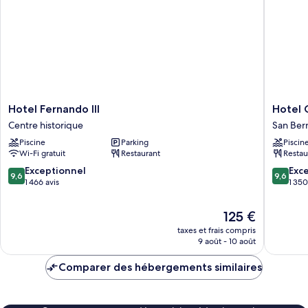
SUPERIOR
BALCONY
Hotel
Hotel
Hotel Fernando III
Hotel 
Fernando
Giralda
Centre historique
San Ber
III
Center
Piscine
Parking
Piscin
Centre
San
Wi-Fi gratuit
Restaurant
Restau
historique
Bernard
9.6
9.6
Exceptionnel
Exc
9,6
9,6
sur
sur
1 466 avis
1 350
10,
10,
Exceptionnel,
Exceptio
Le
125 €
1 466 avis
1 350 avi
nouveau
taxes et frais compris
prix
9 août - 10 août
est
de
Comparer des hébergements similaires
125 €