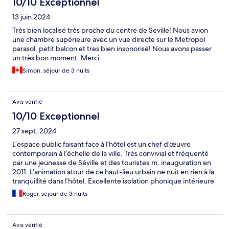
10/10 Exceptionnel
13 juin 2024
Très bien localisé très proche du centre de Seville! Nous avion
une chambre supérieure avec un vue directe sur le Metropol
parasol, petit balcon et tres bien insonorisé! Nous avons passer
un très bon moment. Merci
Simon, séjour de 3 nuits
Avis vérifié
10/10 Exceptionnel
27 sept. 2024
L’espace public faisant face à l’hôtel est un chef d’œuvre
contemporain à l’échelle de la ville. Très convivial et fréquenté
par une jeunesse de Séville et des touristes.m, inauguration en
2011. L’animation atour de ce haut-lieu urbain ne nuit en rien à la
tranquillité dans l’hôtel. Excellente isolation phonique intérieure
comme extérieure pour cet hôtel récent.
Roger, séjour de 3 nuits
Avis vérifié