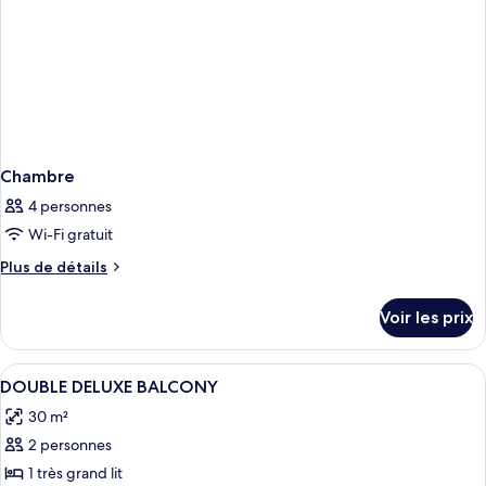
Chambre
4 personnes
Wi-Fi gratuit
Plus
Plus de détails
de
détails
Voir les prix
sur
le
type
Afficher
Une chambre d’hôtel moderne équipée d’
10
de
DOUBLE DELUXE BALCONY
toutes
chambre
30 m²
Chambre
les
2 personnes
photos
pour
1 très grand lit