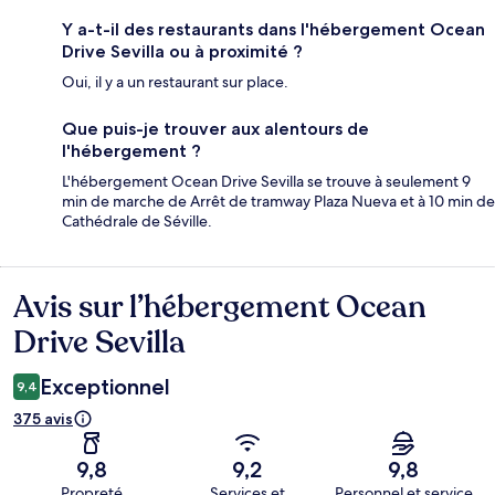
Y a-t-il des restaurants dans l'hébergement Ocean
Drive Sevilla ou à proximité ?
Oui, il y a un restaurant sur place.
Que puis-je trouver aux alentours de
l'hébergement ?
L'hébergement Ocean Drive Sevilla se trouve à seulement 9
min de marche de Arrêt de tramway Plaza Nueva et à 10 min de
Cathédrale de Séville.
Avis sur l’hébergement Ocean
Avis
Drive Sevilla
Exceptionnel
9,4
375 avis
9,8
9,2
9,8
Propreté
Services et
Personnel et service