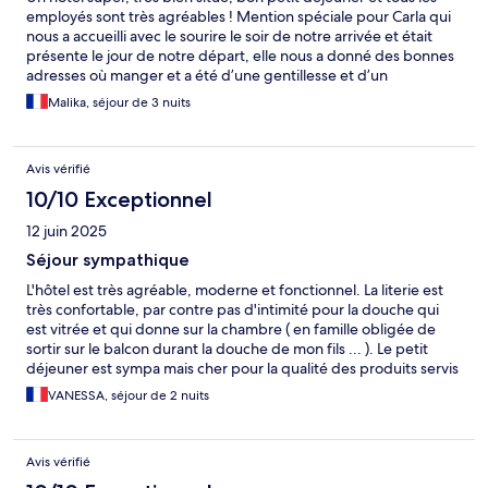
employés sont très agréables ! Mention spéciale pour Carla qui
nous a accueilli avec le sourire le soir de notre arrivée et était
présente le jour de notre départ, elle nous a donné des bonnes
adresses où manger et a été d’une gentillesse et d’un
professionnalisme hors du commun ! Un grand merci ! Nous
Malika, séjour de 3 nuits
reviendrons !
Avis vérifié
10/10 Exceptionnel
12 juin 2025
Séjour sympathique
L'hôtel est très agréable, moderne et fonctionnel. La literie est
très confortable, par contre pas d'intimité pour la douche qui
est vitrée et qui donne sur la chambre ( en famille obligée de
sortir sur le balcon durant la douche de mon fils ... ). Le petit
déjeuner est sympa mais cher pour la qualité des produits servis
dans les choix à la carte qui font très industriels. Sinon nous
VANESSA, séjour de 2 nuits
avons passé un séjour agréable et le personnel est vraiment
sympathique et professionnel.
Avis vérifié