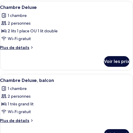
type
Afficher
Une chambre d’hôtel moderne dotée d’un
balcon
10
de
Chambre Deluxe
toutes
chambre
1 chambre
Chambre
les
Supérieure,
2 personnes
photos
balcon
pour
2 lits 1 place OU 1 lit double
ce
Wi-Fi gratuit
type
Plus
Plus de détails
de
de
chambre :
détails
Voir les prix
sur
Chambre
le
Deluxe
type
Afficher
Une chambre d’hôtel moderne avec un g
11
de
Chambre Deluxe, balcon
toutes
chambre
1 chambre
Chambre
les
Deluxe
2 personnes
photos
pour
1 très grand lit
ce
Wi-Fi gratuit
type
Plus
Plus de détails
de
de
chambre :
détails