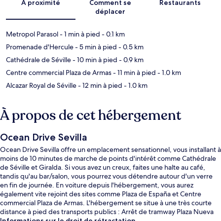
À proximité
Comment se
Restaurants
déplacer
Metropol Parasol
- 1 min à pied
- 0.1 km
Promenade d'Hercule
- 5 min à pied
- 0.5 km
Cathédrale de Séville
- 10 min à pied
- 0.9 km
Centre commercial Plaza de Armas
- 11 min à pied
- 1.0 km
Alcazar Royal de Séville
- 12 min à pied
- 1.0 km
À propos de cet hébergement
Ocean Drive Sevilla
Ocean Drive Sevilla offre un emplacement sensationnel, vous installant à
moins de 10 minutes de marche de points d'intérêt comme Cathédrale
de Séville et Giralda. Si vous avez un creux, faites une halte au café,
tandis qu'au bar/salon, vous pourrez vous détendre autour d'un verre
en fin de journée. En voiture depuis l'hébergement, vous aurez
également vite rejoint des sites comme Plaza de España et Centre
commercial Plaza de Armas. L'hébergement se situe à une très courte
distance à pied des transports publics : Arrêt de tramway Plaza Nueva
se trouve à 9 min et Arrêt de tram Archivo de Indias, à 13 min.
Informations sur le droit de rétractation