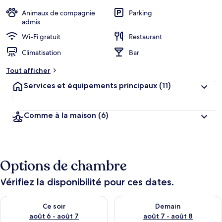
é
b
Animaux de compagnie
Parking
e
admis
r
Wi-Fi gratuit
Restaurant
g
e
Climatisation
Bar
m
e
Tout afficher
n
t
Services et équipements principaux
(11)
s
l
Comme à la maison
(6)
e
s
m
i
Options de chambre
e
u
x
Vérifiez la disponibilité pour ces dates.
n
Vérifier la disponibilité pour ce soir août 6 - août 7
Vérifier la disponibilité pour 
Ce soir
Demain
o
t
août 6 - août 7
août 7 - août 8