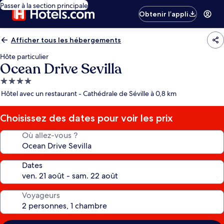
Passer à la section principale
Obtenir l’appli
Afficher tous les hébergements
Hôte particulier
Ocean Drive Sevilla
Hébergement
4.0 étoiles
Hôtel avec un restaurant - Cathédrale de Séville à 0,8 km
Choisissez des dates pour voir les prix
Où allez-vous ?
Dates
Voyageurs