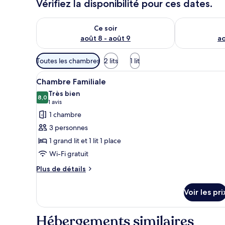
Vérifiez la disponibilité pour ces dates.
Vérifier la disponibilité pour ce soir août 8 - août 9
Vérifier la di
Ce soir
août 8 - août 9
ao
Filtres
Toutes les chambres
2 lits
1 lit
disponibles
Afficher
Une chambre d’hôtel moderne a
pour
6
Chambre Familiale
toutes
les
Très bien
les
8,0
chambres
8,0 sur 10
(1 avis)
1 avis
photos
1 chambre
pour
3 personnes
ce
1 grand lit et 1 lit 1 place
type
Wi-Fi gratuit
de
chambre :
Plus
Plus de détails
de
Chambre
détails
Familiale
Voir les pri
sur
le
type
Hébergements similaires
de