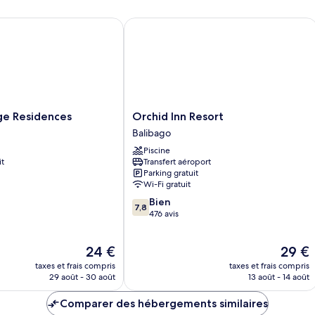
chambre
c
Chambre
C
e Residences
Orchid Inn Resort
Premium
De
Orchid
age Residences
Orchid Inn Resort
Inn
Balibago
Resort
Piscine
Balibago
it
Transfert aéroport
Parking gratuit
Wi-Fi gratuit
7.8
Bien
7,8
sur
476 avis
10,
Bien,
Le
Le
24 €
29 €
476 avis
nouveau
nouvea
taxes et frais compris
taxes et frais compris
prix
prix
29 août - 30 août
13 août - 14 août
est
est
de
de
Comparer des hébergements similaires
24 €
29 €