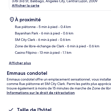
3761 3rd St, Balibago, Angeles City, Central Luzon, 2009
Afficher la carte
À proximité
Rue piétonne
- 5 min à pied
- 0.4 km
Bayanihan Park
- 6 min à pied
- 0.6 km
Car
SM City Clark
- 6 min à pied
- 0.6 km
Zone de libre-échange de Clark
- 6 min à pied
- 0.6 km
Casino Filipino
- 13 min à pied
- 1.1 km
Afficher plus
Emmaus condotel
Emmaus condotel offre un emplacement sensationnel, vous installan
comme Rue piétonne et SM City Clark. Parmi les petits plus appréciabl
trouve également à moins de 15 minutes de marche de Zone de lib
Informations sur le droit de rétractation
Taille de l'hôtel