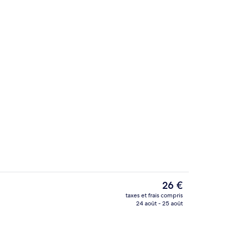
Escalier
Le
26 €
prix
taxes et frais compris
actuel
24 août - 25 août
t
Chambre Simple Confort | Wi-Fi gratu
est
de