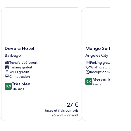
hambre
hambre
Devera Hotel
Mango Suites Angeles
luxe
Devera
Mango
Devera Hotel
Mango Suites Angel
Hotel
Suites
Balibago
Angeles City
Balibago
Angeles
Transfert aéroport
Parking gratuit
Angeles
Parking gratuit
Wi-Fi gratuit
City
Wi-Fi gratuit
Réception 24 h/24
Climatisation
9.0
Merveilleux
9,0
8.0
Très bien
sur
7 avis
8,0
sur
310 avis
10,
10,
Merveilleux,
Très
7 avis
Le
27 €
bien,
u
nouveau
310 avis
taxes et frais compris
tax
prix
26 août - 27 août
est
de
27 €