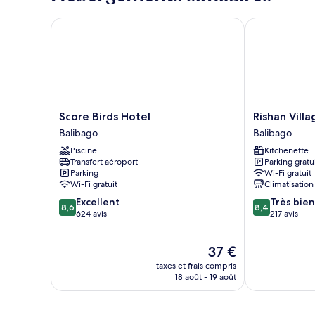
chambre
Chambre
Score Birds Hotel
Rishan Villag
Familiale
Score
Rishan
Score Birds Hotel
Rishan Vill
Birds
Village
Balibago
Balibago
Hotel
Residences
Piscine
Kitchenette
Balibago
Balibago
Transfert aéroport
Parking gratu
Parking
Wi-Fi gratuit
Wi-Fi gratuit
Climatisation
8.6
8.4
Excellent
Très bien
8,6
8,4
sur
sur
624 avis
217 avis
10,
10,
Excellent,
Très
Le
37 €
624 avis
bien,
nouveau
217 avis
taxes et frais compris
prix
18 août - 19 août
est
de
37 €