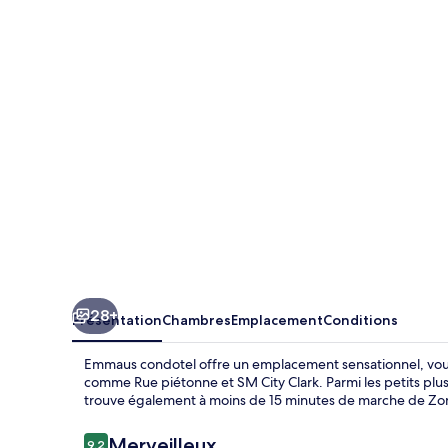
condotel
28+
Présentation
Chambres
Emplacement
Conditions
Emmaus condotel offre un emplacement sensationnel, vous 
comme Rue piétonne et SM City Clark. Parmi les petits plus a
trouve également à moins de 15 minutes de marche de Zon
Avis
Merveilleux
9,2