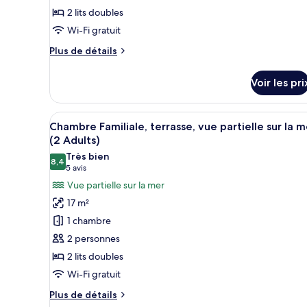
type
2 lits doubles
de
Wi-Fi gratuit
chambre :
Chambre
Plus
Plus de détails
Familiale,
de
détails
terrasse
Voir les pri
sur
(2
le
Adults
type
Afficher
Une chambre d’hôtel avec un li
5
de
+
Chambre Familiale, terrasse, vue partielle sur la m
toutes
chambre
(2 Adults)
1
Chambre
les
Très bien
child)
Familiale,
8,4
photos
8,4 sur 10
(5 avis)
5 avis
terrasse
pour
Vue partielle sur la mer
(2
ce
Adults
17 m²
+
type
1 chambre
1
de
child)
2 personnes
chambre :
2 lits doubles
Chambre
Wi-Fi gratuit
Familiale,
terrasse,
Plus
Plus de détails
de