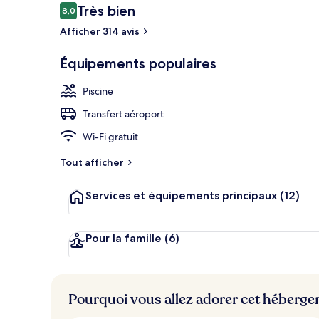
Avis
Très bien
8,0
8,0 sur 10
voyageurs
Afficher 314 avis
Plage, navett
Équipements populaires
Piscine
Transfert aéroport
Wi-Fi gratuit
Tout afficher
Services et équipements principaux
(12)
Pour la famille
(6)
Pourquoi vous allez adorer cet héberg