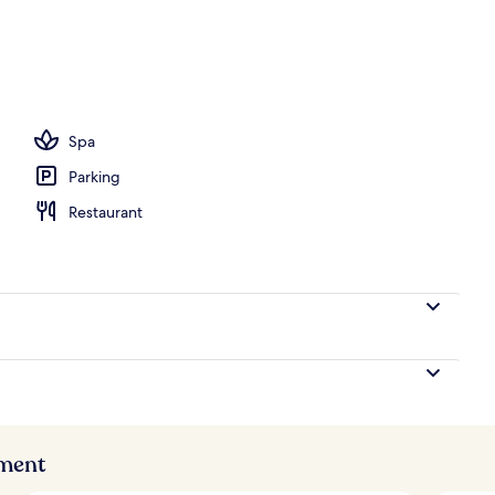
e pour la plage, chaises longues, parasols
Spa
Parking
Restaurant
ement