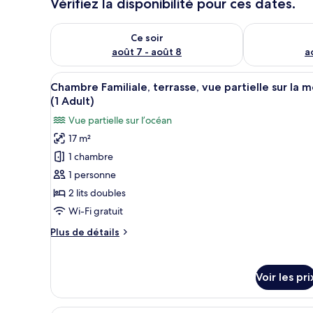
Vérifiez la disponibilité pour ces dates.
Vérifier la disponibilité pour ce soir août 7 - août 8
Vérifier la di
Ce soir
août 7 - août 8
a
Afficher
Une chambre d’hôtel avec deux 
10
Chambre Familiale, terrasse, vue partielle sur la m
toutes
(1 Adult)
les
Vue partielle sur l’océan
photos
17 m²
pour
1 chambre
ce
type
1 personne
de
2 lits doubles
chambre :
Wi-Fi gratuit
Chambre
Plus
Plus de détails
Familiale,
de
terrasse,
détails
sur
vue
Voir les pri
le
partielle
type
sur
de
Une chambre d’hôtel avec un li