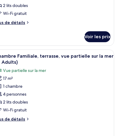
ype
2 lits doubles
e
Wi-Fi gratuit
hambre :
hambre
us
us de détails
miliale,
e
tails
errasse
Voir les prix
r
2
dults
pe
r.
ait, une table de chevet avec un téléphone et un luminaire fixé au mur.
fficher
Une chambre d’hôtel avec un lit bien fait, un
5
e
ambre Familiale, terrasse, vue partielle sur la mer
outes
hambre
 Adults)
hambre
s
hildren)
Vue partielle sur la mer
miliale,
hotos
rrasse
17 m²
our
1 chambre
e
ults
ype
4 personnes
e
2 lits doubles
ildren)
hambre :
Wi-Fi gratuit
hambre
us
us de détails
miliale,
e
errasse,
tails
r