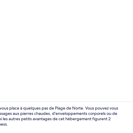
Balcon
a vous place à quelques pas de Plage de Norte. Vous pouvez vous
massages aux pierres chaudes, d'enveloppements corporels ou de
i les autres petits avantages de cet hébergement figurent 2
Vue aérienn
ness.