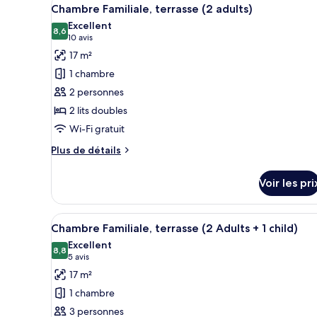
Afficher
la
4
chambre
Chambre Familiale, terrasse (2 adults)
toutes
Chambre
mer
Excellent
Familiale,
les
8,6
8,6 sur 10
(10 avis)
(1
10 avis
terrasse,
photos
Adult)
17 m²
vue
pour
partielle
1 chambre
ce
sur
2 personnes
la
type
mer
2 lits doubles
de
(1
Wi-Fi gratuit
chambre :
Adult)
Chambre
Plus
Plus de détails
Familiale,
de
détails
terrasse
Voir les pri
sur
(2
le
adults)
type
Afficher
Une chambre d’hôtel avec un li
4
de
Chambre Familiale, terrasse (2 Adults + 1 child)
toutes
chambre
Excellent
Chambre
les
8,8
8,8 sur 10
(5 avis)
5 avis
Familiale,
photos
17 m²
terrasse
pour
(2
1 chambre
ce
adults)
3 personnes