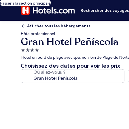
Passer à la section principale
Rechercher des voyage
Afficher tous les hébergements
Hôte professionnel
Gran Hotel Peñíscola
Hébergement
4.0 étoiles
Hôtel en bord de plage avec spa, non loin de Plage de Nort
Choisissez des dates pour voir les prix
Où allez-vous ?
Galerie
photos
de
l’hébergement
Gran