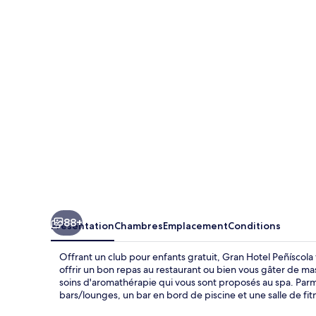
Hotel
Peñíscola
88+
Présentation
Chambres
Emplacement
Conditions
Offrant un club pour enfants gratuit, Gran Hotel Peñíscol
offrir un bon repas au restaurant ou bien vous gâter de 
soins d'aromathérapie qui vous sont proposés au spa. Parm
bars/lounges, un bar en bord de piscine et une salle de fit