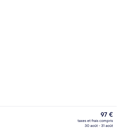
Piscine extérieure (ouverte en saison)
Le
97 €
prix
taxes et frais compris
actuel
30 août - 31 août
e
Piscine extérieure (ouverte en saison)
est
de