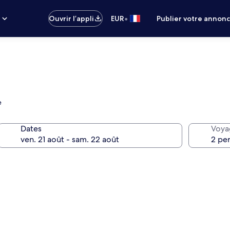
•
s
Ouvrir l’appli
EUR
Publier votre annon
e
Dates
Voya