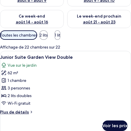
août 8 - août 9
août 9 - août 10
Vérifier la disponibilité pour ce week-end août 14 - août 16
Vérifier la disponibilité pour
Ce week-end
Le week-end prochain
août 14 - août 16
août 21 - août 23
Filtres
Toutes les chambres
2 lits
1 lit
disponibles
pour
Affichage de 22 chambres sur 22
les
Afficher
Une chambre d’hôtel moderne équipée d’
4
Junior Suite Garden View Double
chambres
toutes
Vue sur le jardin
les
62 m²
photos
pour
1 chambre
ce
3 personnes
type
2 lits doubles
de
Wi-Fi gratuit
chambre :
Plus
Plus de détails
Junior
de
Suite
détails
Voir les prix
Garden
sur