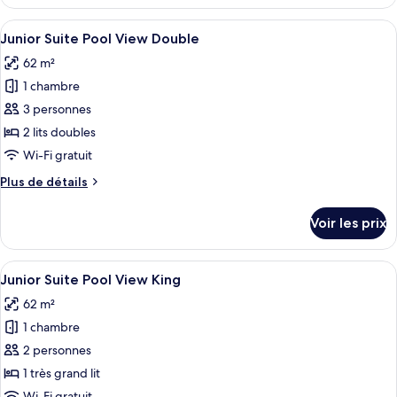
le
type
Afficher
Une chambre d’hôtel moderne équipée d’
4
de
Junior Suite Pool View Double
toutes
chambre
62 m²
Junior
les
Suite
1 chambre
photos
King
pour
3 personnes
ce
2 lits doubles
type
Wi-Fi gratuit
de
Plus
Plus de détails
chambre :
de
Junior
détails
Voir les prix
sur
Suite
le
Pool
type
Afficher
Une chambre d’hôtel moderne comprenan
View
3
de
Junior Suite Pool View King
toutes
Double
chambre
62 m²
Junior
les
Suite
1 chambre
photos
Pool
pour
2 personnes
View
ce
Double
1 très grand lit
type
Wi-Fi gratuit