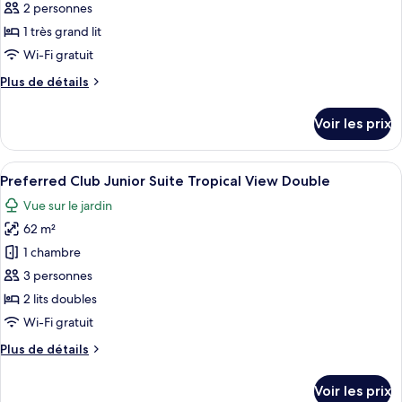
ce
View
2 personnes
King
type
1 très grand lit
de
Wi-Fi gratuit
chambre :
Plus
Plus de détails
Preferred
de
Club
détails
Voir les prix
Junior
sur
le
Suite
type
Afficher
Une chambre d’hôtel avec un grand lit,
Tropical
2
de
Preferred Club Junior Suite Tropical View Double
toutes
View
chambre
Vue sur le jardin
Preferred
les
King
Club
62 m²
photos
Junior
pour
1 chambre
Suite
ce
Tropical
3 personnes
View
type
2 lits doubles
King
de
Wi-Fi gratuit
chambre :
Plus
Plus de détails
Preferred
de
Club
détails
Voir les prix
Junior
sur