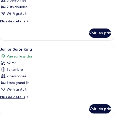
3 personnes
type
2 lits doubles
de
Wi-Fi gratuit
chambre :
Plus
Plus de détails
Junior
de
Suite
détails
Voir les prix
Double
sur
le
type
Afficher
Une chambre d’hôtel moderne comprenan
2
de
Junior Suite King
toutes
chambre
Vue sur le jardin
Junior
les
Suite
62 m²
photos
Double
pour
1 chambre
ce
2 personnes
type
1 très grand lit
de
Wi-Fi gratuit
chambre :
Plus
Plus de détails
Junior
de
Suite
détails
Voir les prix
King
sur