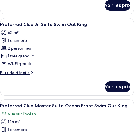
Club
détails
Voir les prix
Jr.
sur
le
Suite
type
Afficher
Une chambre d’hôtel moderne dotée d’un
Partial
3
de
Preferred Club Jr. Suite Swim Out King
toutes
Ocean
chambre
62 m²
Preferred
les
View
Club
1 chambre
photos
King
Jr.
pour
2 personnes
Suite
ce
Partial
1 très grand lit
Ocean
type
Wi-Fi gratuit
View
de
King
Plus
Plus de détails
chambre :
de
Preferred
détails
Voir les prix
sur
Club
le
Jr.
type
Afficher
Une chambre d’hôtel moderne dotée d’un
Suite
4
de
Preferred Club Master Suite Ocean Front Swim Out King
toutes
Swim
chambre
Vue sur l’océan
Preferred
les
Out
Club
126 m²
photos
King
Jr.
pour
1 chambre
Suite