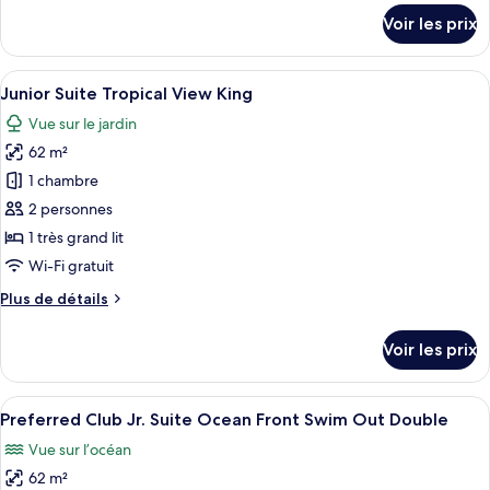
Suite
détails
Voir les prix
Tropical
sur
le
View
type
Afficher
Une chambre d’hôtel moderne comprenan
Double
4
de
Junior Suite Tropical View King
toutes
chambre
Vue sur le jardin
Junior
les
Suite
62 m²
photos
Tropical
pour
1 chambre
View
ce
Double
2 personnes
type
1 très grand lit
de
Wi-Fi gratuit
chambre :
Plus
Plus de détails
Junior
de
Suite
détails
Voir les prix
Tropical
sur
le
View
type
Afficher
Une chambre d’hôtel avec un grand lit,
King
3
de
Preferred Club Jr. Suite Ocean Front Swim Out Double
toutes
chambre
Vue sur l’océan
Junior
les
Suite
62 m²
photos