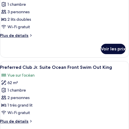
Tropical
pour
1 chambre
View
ce
King
3 personnes
type
2 lits doubles
de
Wi-Fi gratuit
chambre :
Plus
Plus de détails
Preferred
de
Club
détails
Voir les prix
Jr.
sur
le
Suite
type
Afficher
Une chambre d’hôtel moderne dotée d’u
Ocean
2
de
Preferred Club Jr. Suite Ocean Front Swim Out King
toutes
Front
chambre
Vue sur l’océan
Preferred
les
Swim
Club
62 m²
photos
Out
Jr.
pour
Double
1 chambre
Suite
ce
Ocean
2 personnes
Front
type
1 très grand lit
Swim
de
Wi-Fi gratuit
Out
chambre :
Double
Plus
Plus de détails
Preferred
de