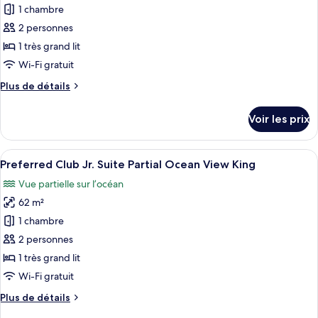
Jr.
pour
1 chambre
Suite
ce
Ocean
2 personnes
Front
type
1 très grand lit
Double
de
Wi-Fi gratuit
chambre :
Plus
Plus de détails
Preferred
de
Club
détails
Voir les prix
Jr.
sur
le
Suite
type
Afficher
Une chambre d’hôtel moderne avec un gr
Ocean
2
de
Preferred Club Jr. Suite Partial Ocean View King
toutes
Front
chambre
Vue partielle sur l’océan
Preferred
les
King
Club
62 m²
photos
Jr.
pour
1 chambre
Suite
ce
Ocean
2 personnes
Front
type
1 très grand lit
King
de
Wi-Fi gratuit
chambre :
Plus
Plus de détails
Preferred
de