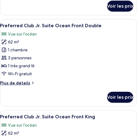
Club
détails
Voir les prix
Jr.
sur
le
Suite
type
Afficher
Une chambre d’hôtel moderne dotée d’u
Ocean
3
de
Preferred Club Jr. Suite Ocean Front Double
toutes
Front
chambre
Vue sur l’océan
Preferred
les
Swim
Club
62 m²
photos
Out
Jr.
pour
King
1 chambre
Suite
ce
Ocean
3 personnes
Front
type
1 très grand lit
Swim
de
Wi-Fi gratuit
Out
chambre :
King
Plus
Plus de détails
Preferred
de
Club
détails
Voir les prix
Jr.
sur
le
Suite
type
Afficher
Une chambre d’hôtel moderne dotée d’un
Ocean
4
de
Preferred Club Jr. Suite Ocean Front King
toutes
Front
chambre
Vue sur l’océan
Preferred
les
Double
Club
62 m²
photos