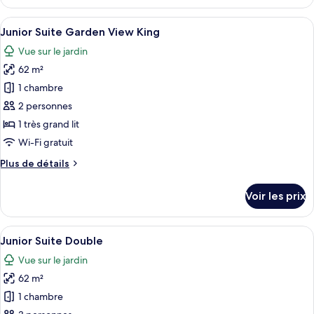
le
View
type
Afficher
Une chambre d’hôtel moderne comprenan
Double
3
de
Junior Suite Garden View King
toutes
chambre
Vue sur le jardin
Junior
les
Suite
62 m²
photos
Garden
pour
1 chambre
View
ce
Double
2 personnes
type
1 très grand lit
de
Wi-Fi gratuit
chambre :
Plus
Plus de détails
Junior
de
Suite
détails
Voir les prix
Garden
sur
le
View
type
Afficher
Une chambre d’hôtel moderne équipée d’
King
3
de
Junior Suite Double
toutes
chambre
Vue sur le jardin
Junior
les
Suite
62 m²
photos
Garden
pour
1 chambre
View
ce
King