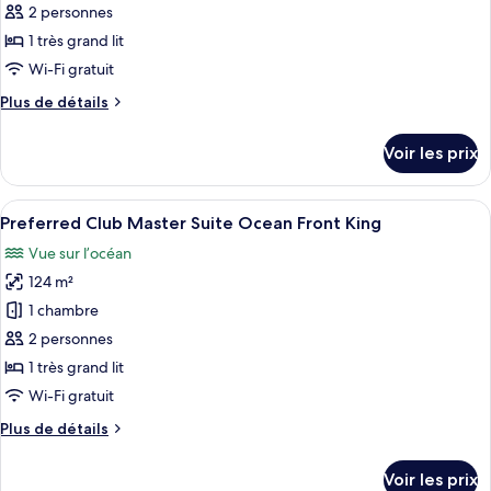
ce
Swim
2 personnes
Out
type
1 très grand lit
King
de
Wi-Fi gratuit
chambre :
Plus
Plus de détails
Preferred
de
Club
détails
Voir les prix
Master
sur
le
Suite
type
Afficher
Une chambre d’hôtel moderne dotée d’un
Ocean
4
de
Preferred Club Master Suite Ocean Front King
toutes
Front
chambre
Vue sur l’océan
Preferred
les
Swim
Club
124 m²
photos
Out
Master
pour
King
1 chambre
Suite
ce
Ocean
2 personnes
Front
type
1 très grand lit
Swim
de
Wi-Fi gratuit
Out
chambre :
King
Plus
Plus de détails
Preferred
de
Club
détails
Voir les prix
Master
sur