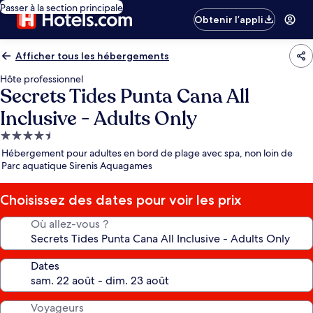
Passer à la section principale
Obtenir l’appli
Afficher tous les hébergements
Hôte professionnel
Secrets Tides Punta Cana All
Inclusive - Adults Only
Hébergement
4.5 étoiles
Hébergement pour adultes en bord de plage avec spa, non loin de
Parc aquatique Sirenis Aquagames
Choisissez des dates pour voir les prix
Où allez-vous ?
Dates
Voyageurs