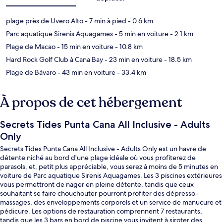
plage près de Uvero Alto
- 7 min à pied
- 0.6 km
Parc aquatique Sirenis Aquagames
- 5 min en voiture
- 2.1 km
Plage de Macao
- 15 min en voiture
- 10.8 km
Hard Rock Golf Club à Cana Bay
- 23 min en voiture
- 18.5 km
Plage de Bávaro
- 43 min en voiture
- 33.4 km
À propos de cet hébergement
Secrets Tides Punta Cana All Inclusive - Adults
Only
Secrets Tides Punta Cana All Inclusive - Adults Only est un havre de
détente niché au bord d'une plage idéale où vous profiterez de
parasols, et, petit plus appréciable, vous serez à moins de 5 minutes en
voiture de Parc aquatique Sirenis Aquagames. Les 3 piscines extérieures
vous permettront de nager en pleine détente, tandis que ceux
souhaitant se faire chouchouter pourront profiter des dépresso-
massages, des enveloppements corporels et un service de manucure et
pédicure. Les options de restauration comprennent 7 restaurants,
tandis que les 3 bars en bord de piscine vous invitent à siroter des