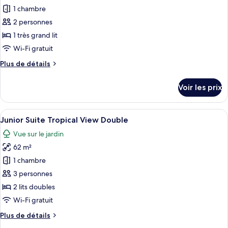
Suite
1 chambre
photos
Swim
pour
2 personnes
Out
ce
Double
1 très grand lit
type
Wi-Fi gratuit
de
Plus
Plus de détails
chambre :
de
Junior
détails
Voir les prix
sur
Suite
le
Swim
type
Afficher
Une chambre d’hôtel moderne équipée d’
Out
3
de
Junior Suite Tropical View Double
toutes
King
chambre
Vue sur le jardin
Junior
les
Suite
62 m²
photos
Swim
pour
1 chambre
Out
ce
King
3 personnes
type
2 lits doubles
de
Wi-Fi gratuit
chambre :
Plus
Plus de détails
Junior
de