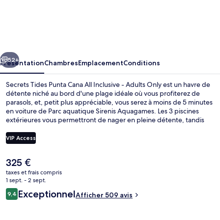
Secrets
Tides
Punta
Cana
cédent
Suivant
All
52+
Présentation
Chambres
Emplacement
Conditions
Inclusive
Secrets Tides Punta Cana All Inclusive - Adults Only est un havre de
-
détente niché au bord d'une plage idéale où vous profiterez de
parasols, et, petit plus appréciable, vous serez à moins de 5 minutes
Adults
en voiture de Parc aquatique Sirenis Aquagames. Les 3 piscines
Only
extérieures vous permettront de nager en pleine détente, tandis
que ceux souhaitant se faire chouchouter pourront profiter des
dépresso-massages, des enveloppements corporels et un service
VIP Access
de manucure et pédicure. Les options de restauration comprennent
7 restaurants, tandis que les 3 bars en bord de piscine vous invitent
Le
325 €
à siroter des boissons rafraîchissantes. Cet hébergement de luxe
Vue aérienne
prix
abrite en outre 3 bars en milieu de piscine, une discothèque et une
taxes et frais compris
actuel
1 sept. - 2 sept.
salle de fitness. Les autres voyageurs adorent le personnel
est
attentionné.
Avis
Exceptionnel
9,4
Afficher 509 avis
de
9,4 sur 10
voyageurs
325 €.