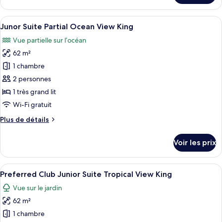
le
Suite
type
Afficher
Une chambre à coucher avec un grand li
Ocean
2
de
Junor Suite Partial Ocean View King
toutes
Front
chambre
Vue partielle sur l’océan
Preferred
les
King
Club
62 m²
photos
Master
pour
1 chambre
Suite
ce
Ocean
2 personnes
Front
type
1 très grand lit
King
de
Wi-Fi gratuit
chambre :
Plus
Plus de détails
Junor
de
Suite
détails
Voir les prix
Partial
sur
le
Ocean
type
Afficher
Articles gratuits dans le mini-bar, cof
View
2
de
Preferred Club Junior Suite Tropical View King
toutes
King
chambre
Vue sur le jardin
Junor
les
Suite
62 m²
photos
Partial
pour
1 chambre
Ocean