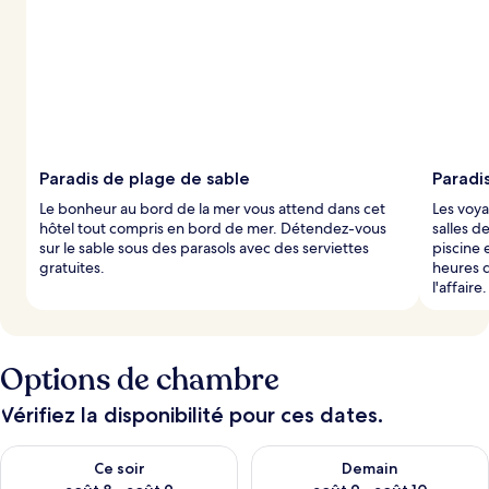
Paradis de plage de sable
Paradis
Le bonheur au bord de la mer vous attend dans cet
Les voya
hôtel tout compris en bord de mer. Détendez-vous
salles d
sur le sable sous des parasols avec des serviettes
piscine 
gratuites.
heures d
l'affaire.
Options de chambre
Vérifiez la disponibilité pour ces dates.
Vérifier la disponibilité pour ce soir août 8 - août 9
Vérifier la disponibilité pour 
Ce soir
Demain