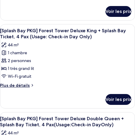
chambre :
de
Splash
détails
[Splash
Bay
Voir les prix
sur
(2pm~8pm)
Bay
le
PKG]
type
Afficher
Couette en duvet d'oie, minibar, coffr
6
Sun
de
[Splash Bay PKG] Forest Tower Deluxe King + Splash Bay
toutes
chambre
Tower
Ticket, 4 Pax (Usage: Check-in Day Only)
[Splash
les
Deluxe
44 m²
Bay
photos
Double
PKG]
1 chambre
pour
Sun
Queen
2 personnes
ce
Tower
+
Deluxe
type
1 très grand lit
Splash
Double
de
Wi-Fi gratuit
Bay
Queen
chambre :
+
(2pm~8pm)
Plus
Plus de détails
[Splash
Splash
de
Bay
Bay
détails
Voir les prix
(2pm~8pm)
sur
PKG]
le
Forest
type
Afficher
Une chambre d’hôtel avec deux lits, un
Tower
6
de
[Splash Bay PKG] Forest Tower Deluxe Double Queen +
toutes
chambre
Deluxe
Splash Bay Ticket, 4 Pax(Usage:Check-in DayOnly)
[Splash
les
King
44 m²
Bay