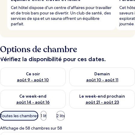
Cet hôtel dispose d'un centre d'affaires pour travailler
Cet hôte
et de trois bars pour se divertir. Un club de santé, des
saveurs 
services de spa et un sauna offrent un équilibre
explora
parfait.
journée 
Options de chambre
Vérifiez la disponibilité pour ces dates.
Vérifier la disponibilité pour ce soir août 9 - août 10
Vérifier la disponibilité pour 
Ce soir
Demain
août 9 - août 10
août 10 - août 11
Vérifier la disponibilité pour ce week-end août 14 - août 16
Vérifier la disponibilité pour
Ce week-end
Le week-end prochain
août 14 - août 16
août 21 - août 23
Filtres
Toutes les chambres
1 lit
2 lits
disponibles
pour
Affichage de 58 chambres sur 58
les
Couette en duvet d'oie, minibar, coffr