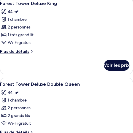
Afficher
5
Forest Tower Deluxe King
chambres
toutes
44 m²
les
1 chambre
photos
pour
2 personnes
ce
1 très grand lit
type
Wi-Fi gratuit
de
Plus
Plus de détails
chambre :
de
Forest
détails
Voir les prix
sur
Tower
le
Deluxe
type
Afficher
Une chambre d’hôtel avec deux lits, un
King
6
de
Forest Tower Deluxe Double Queen
toutes
chambre
44 m²
Forest
les
Tower
1 chambre
photos
Deluxe
pour
2 personnes
King
ce
2 grands lits
type
Wi-Fi gratuit
de
Plus
Plus de détails