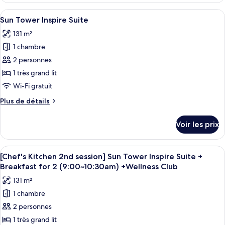
session]
type
Afficher
Une chambre d’hôtel moderne avec un g
Ocean
5
de
Sun Tower Inspire Suite
toutes
chambre
Tower
131 m²
[Chef's
les
Accessible
Kitchen
1 chambre
photos
King+Breakfast
2nd
pour
2 personnes
for
session]
ce
Ocean
1 très grand lit
2(9:00~10:30am)+Wellness
Tower
type
Club
Wi-Fi gratuit
Accessible
de
King+Breakfast
Plus
Plus de détails
chambre :
for
de
Sun
2(9:00~10:30am)+Wellness
détails
Voir les prix
Club
sur
Tower
le
Inspire
type
Afficher
Une chambre d’hôtel moderne avec un g
Suite
5
de
[Chef's Kitchen 2nd session] Sun Tower Inspire Suite +
toutes
chambre
Breakfast for 2 (9:00~10:30am) +Wellness Club
Sun
les
131 m²
Tower
photos
Inspire
1 chambre
pour
Suite
2 personnes
ce
type
1 très grand lit