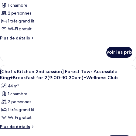
Deluxe
Bay
1 chambre
photos
Double
PKG]
pour
2 personnes
Queen(NoView)+Splash
Forest
ce
Tower
1 très grand lit
BayTicket,4Pax(CI
Business
type
DayOnly)
Wi-Fi gratuit
Deluxe
de
Double
Plus
Plus de détails
chambre :
Queen(NoView)+Splash
de
Forest
BayTicket,4Pax(CI
détails
Voir les prix
DayOnly)
sur
Tower
le
Accessible
type
Afficher
Une chambre d’hôtel moderne équipée d
King
5
de
[Chef's Kitchen 2nd session] Forest Towr Accessible
toutes
chambre
King+Breakfast for 2(9:00~10:30am)+Wellness Club
Forest
les
44 m²
Tower
photos
Accessible
1 chambre
pour
King
2 personnes
ce
type
1 très grand lit
de
Wi-Fi gratuit
chambre :
Plus
Plus de détails
[Chef's
de