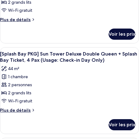
Tower
type
2 grands lits
View)
Business
de
Wi-Fi gratuit
Deluxe
chambre :
King
Plus
Plus de détails
[Chef's
(Obstructed
de
View)
Kitchen
détails
Voir les prix
sur
2nd
le
session]
type
Afficher
Une chambre d’hôtel avec deux lits, u
Forest
5
de
[Splash Bay PKG] Sun Tower Deluxe Double Queen + Splash
toutes
chambre
Tower
Bay Ticket, 4 Pax (Usage: Check-in Day Only)
[Chef's
les
Business
44 m²
Kitchen
photos
Deluxe
2nd
1 chambre
pour
Double
session]
2 personnes
ce
Forest
Queen
Tower
type
2 grands lits
(Obstructed
Business
de
Wi-Fi gratuit
View)
Deluxe
chambre :
Double
Plus
Plus de détails
[Splash
Queen
de
(Obstructed
Bay
détails
Voir les prix
View)
sur
PKG]
le
Sun
type