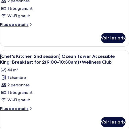
pour
2 personnes
Splash
Forest
ce
Tower
1 très grand lit
Bay
Accessible
type
Ticket,
Wi-Fi gratuit
King
de
4
+
Plus
Plus de détails
chambre :
Splash
Pax
de
Ocean
Bay
détails
(Usage:
Voir les prix
Ticket,
sur
Tower
CI
4
le
Accessible
14-
Pax
type
Afficher
Une chambre d’hôtel moderne dotée d’un
King
(Usage:
5
de
20
[Chef's Kitchen 2nd session] Ocean Tower Accessible
toutes
CI
chambre
King+Breakfast for 2(9:00~10:30am)+Wellness Club
/
14-
Ocean
les
CO
44 m²
20
Tower
photos
8-
/
Accessible
1 chambre
pour
CO
King
12)
2 personnes
ce
8-
12)
type
1 très grand lit
de
Wi-Fi gratuit
chambre :
Plus
Plus de détails
[Chef's
de
Kitchen
détails
Voir les prix
sur
2nd
le