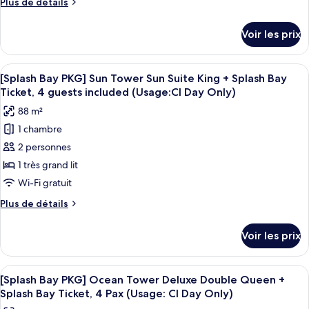
Plus
Plus de détails
[Splash
(Usage:
de
CI
Bay
détails
Voir les prix
Day
sur
PKG]
Only)
le
Sun
type
Afficher
Une chambre d’hôtel moderne avec un g
Tower
5
de
[Splash Bay PKG] Sun Tower Sun Suite King + Splash Bay
toutes
chambre
Deluxe
Ticket, 4 guests included (Usage:CI Day Only)
[Splash
les
King
88 m²
Bay
photos
+
PKG]
1 chambre
pour
Splash
Sun
2 personnes
ce
Tower
Bay
Deluxe
type
1 très grand lit
Ticket,
King
de
Wi-Fi gratuit
4
+
chambre :
Splash
Pax
Plus
Plus de détails
[Splash
Bay
de
(Usage:
Ticket,
Bay
détails
Check-
Voir les prix
4
sur
PKG]
in
Pax
le
Sun
(Usage:
Day
type
Afficher
Couette en duvet d'oie, minibar, coffr
Check-
Tower
6
de
[Splash Bay PKG] Ocean Tower Deluxe Double Queen +
Only)
toutes
in
chambre
Sun
Splash Bay Ticket, 4 Pax (Usage: CI Day Only)
Day
[Splash
les
Suite