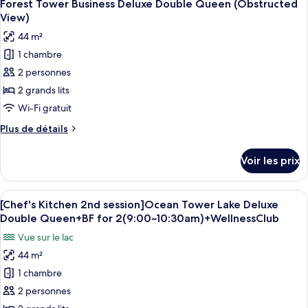
4
de
Forest Tower Business Deluxe Double Queen (Obstructed
toutes
King
chambre
View)
Forest
les
(Obstructed
44 m²
Tower
photos
View)
Business
1 chambre
pour
Deluxe
2 personnes
ce
King
(Obstructed
type
2 grands lits
View)
de
Wi-Fi gratuit
chambre :
Plus
Plus de détails
Forest
de
Tower
détails
Voir les prix
sur
Business
le
Deluxe
type
Afficher
Couette en duvet d'oie, minibar, coffr
Double
6
de
[Chef's Kitchen 2nd session]Ocean Tower Lake Deluxe
toutes
chambre
Queen
Double Queen+BF for 2(9:00~10:30am)+WellnessClub
Forest
les
(Obstructed
Vue sur le lac
Tower
photos
View)
Business
44 m²
pour
Deluxe
1 chambre
ce
Double
Queen
type
2 personnes
(Obstructed
de