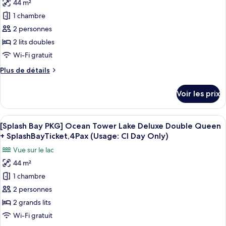
Only)
44 m²
Bay
photos
King
PKG]
1 chambre
pour
+
Sun
2 personnes
ce
Tower
Splash
Sun
type
2 lits doubles
Bay
Suite
de
Wi-Fi gratuit
Ticket,
King
chambre :
+
4
Plus
Plus de détails
[Splash
Splash
de
guests
Bay
Bay
détails
included
Voir les prix
Ticket,
sur
PKG]
(Usage:CI
4
le
Ocean
guests
Day
type
Afficher
Couette en duvet d'oie, minibar, coffr
included
Tower
6
de
[Splash Bay PKG] Ocean Tower Lake Deluxe Double Queen
Only)
toutes
(Usage:CI
chambre
Deluxe
+ SplashBayTicket,4Pax (Usage: CI Day Only)
Day
[Splash
les
Double
Only)
Vue sur le lac
Bay
photos
Queen
PKG]
44 m²
pour
+
Ocean
1 chambre
ce
Tower
Splash
Deluxe
type
2 personnes
Bay
Double
de
2 grands lits
Ticket,
Queen
chambre :
+
4
Wi-Fi gratuit
[Splash
Splash