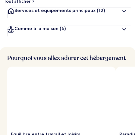
Tout afficher
Services et équipements principaux
(12)
Comme à la maison
(6)
Pourquoi vous allez adorer cet hébergement
Équilibre entre travail et loisirs
Paradis