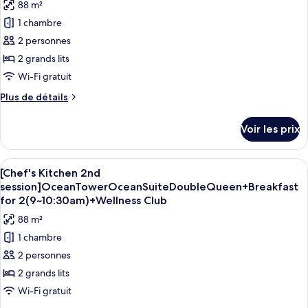
88 m²
Ocean
les
Queen
Tower
1 chambre
photos
Ocean
pour
2 personnes
Suite
ce
Double
2 grands lits
Queen
type
Wi-Fi gratuit
de
Plus
Plus de détails
chambre :
de
Sun
détails
Voir les prix
sur
Tower
le
Sun
type
Afficher
Une chambre d’hôtel avec deux lits, un
Suite
6
de
[Chef's Kitchen 2nd
toutes
Double
chambre
session]OceanTowerOceanSuiteDoubleQueen+Breakfast
Sun
les
Queen
for 2(9~10:30am)+Wellness Club
Tower
photos
88 m²
Sun
pour
Suite
1 chambre
ce
Double
2 personnes
Queen
type
2 grands lits
de
chambre :
Wi-Fi gratuit
[Chef's