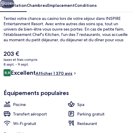
208+
Présentation
Chambres
Emplacement
Conditions
Tentez votre chance au casino lors de votre séjour dans INSPIRE
Entertainment Resort. Avec entre autres des soins spa, tout un
univers de bien-être vous ouvre ses portes. En cas de petite faim,
l'établissement Chef's Kitchen, l'un des 7 restaurants, vous accueille
au moment du petit déjeuner, du déjeuner et du dîner pour vous
servir des spécialités Cuisine internationale. Cet hôtel de luxe abrite
en outre 3 bars/lounges, un parc aquatique payant et une piscine
Le
203 €
couverte. Les autres voyageurs adorent le personnel attentionné.
prix
taxes et frais compris
actuel
8 sept. - 9 sept.
Parc aquatique
est
Avis
Excellent
8,8
Afficher 1 370 avis
de
8,8 sur 10
voyageurs
203 €.
Équipements populaires
Piscine
Spa
Transfert aéroport
Parking gratuit
Wi-Fi gratuit
Restaurant