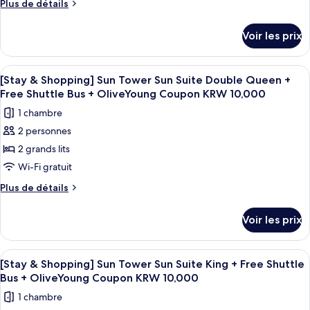
Plus
Plus de détails
Kitchen
de
détails
2nd
Voir les prix
sur
session]OceanTowerOceanSuiteDoubleQueen+Bre
le
for
type
Afficher
Une chambre d’hôtel moderne dotée d’un
4
2(9~10:30am)+Wellness
de
[Stay & Shopping] Sun Tower Sun Suite Double Queen +
toutes
chambre
Club
Free Shuttle Bus + OliveYoung Coupon KRW 10,000
[Chef's
les
1 chambre
Kitchen
photos
2nd
2 personnes
pour
session]OceanTowerOceanSuiteDoubleQueen+Breakfast
2 grands lits
ce
for
2(9~10:30am)+Wellness
type
Wi-Fi gratuit
Club
de
Plus
Plus de détails
chambre :
de
détails
[Stay
Voir les prix
sur
&
le
Shopping]
type
Afficher
Une chambre d’hôtel avec un grand li
5
Sun
de
[Stay & Shopping] Sun Tower Sun Suite King + Free Shuttle
toutes
chambre
Tower
Bus + OliveYoung Coupon KRW 10,000
[Stay
les
Sun
1 chambre
&
photos