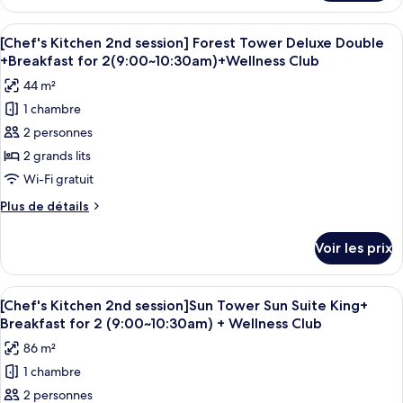
le
session]
type
Afficher
Une chambre d’hôtel avec deux lits, un
Forest
6
de
[Chef's Kitchen 2nd session] Forest Tower Deluxe Double
toutes
chambre
Tower
+Breakfast for 2(9:00~10:30am)+Wellness Club
[Chef's
les
Deluxe
44 m²
Kitchen
photos
King
2nd
1 chambre
pour
+
session]
2 personnes
ce
Forest
Breakfast
Tower
type
2 grands lits
for
Deluxe
de
Wi-Fi gratuit
2(9:00~10:30am)
King
chambre :
+
+Wellness
Plus
Plus de détails
[Chef's
Breakfast
de
Club
for
Kitchen
détails
Voir les prix
2(9:00~10:30am)
sur
2nd
+Wellness
le
session]
Club
type
Afficher
Une chambre d’hôtel moderne avec un g
Forest
5
de
[Chef's Kitchen 2nd session]Sun Tower Sun Suite King+
toutes
chambre
Tower
Breakfast for 2 (9:00~10:30am) + Wellness Club
[Chef's
les
Deluxe
86 m²
Kitchen
photos
Double
2nd
1 chambre
pour
+Breakfast
session]
2 personnes
ce
Forest