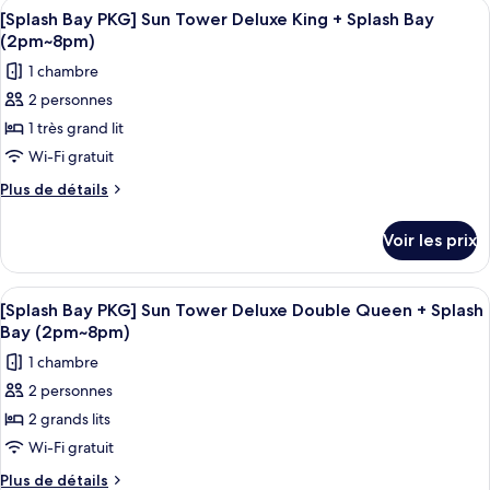
Afficher
Une chambre d’hôtel moderne avec un g
Tower
3
de
[Splash Bay PKG] Sun Tower Deluxe King + Splash Bay
toutes
chambre
Deluxe
(2pm~8pm)
[Splash
les
Double
1 chambre
Bay
photos
Queen
PKG]
2 personnes
pour
+
Sun
1 très grand lit
ce
Tower
Splash
Deluxe
type
Wi-Fi gratuit
Bay
Double
de
Ticket,
Plus
Plus de détails
Queen
chambre :
de
+
4
détails
[Splash
Splash
Pax
Voir les prix
sur
Bay
Bay
(Usage:
le
Ticket,
PKG]
type
Check-
4
Afficher
Une chambre d’hôtel avec deux lits, u
3
Sun
de
[Splash Bay PKG] Sun Tower Deluxe Double Queen + Splash
Pax
in
toutes
chambre
(Usage:
Tower
Bay (2pm~8pm)
Day
[Splash
les
Check-
Deluxe
1 chambre
Only)
Bay
in
photos
King
PKG]
Day
2 personnes
pour
Sun
+
Only)
2 grands lits
ce
Tower
Splash
Deluxe
type
Wi-Fi gratuit
Bay
King
de
Plus
Plus de détails
(2pm~8pm)
+