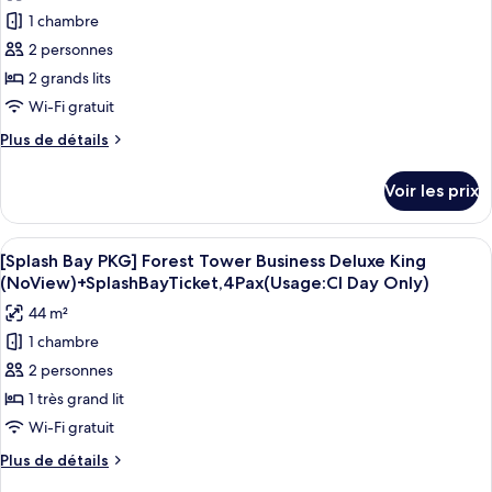
photos
+
PKG]
1 chambre
pour
Splash
Forest
2 personnes
ce
Tower
Bay
Deluxe
type
2 grands lits
Ticket,
King
de
Wi-Fi gratuit
4
+
chambre :
Splash
Pax
Plus
Plus de détails
[Splash
Bay
de
(Usage:
Ticket,
Bay
détails
Check-
Voir les prix
4
sur
PKG]
in
Pax
le
Forest
(Usage:
Day
type
Afficher
Une chambre d’hôtel avec un grand lit,
Check-
Tower
5
de
[Splash Bay PKG] Forest Tower Business Deluxe King
Only)
toutes
in
chambre
Deluxe
(NoView)+SplashBayTicket,4Pax(Usage:CI Day Only)
Day
[Splash
les
Double
Only)
44 m²
Bay
photos
Queen
PKG]
1 chambre
pour
+
Forest
2 personnes
ce
Tower
Splash
Deluxe
type
1 très grand lit
Bay
Double
de
Wi-Fi gratuit
Ticket,
Queen
chambre :
+
4
Plus
Plus de détails
[Splash
Splash
de
Pax(Usage:Check-