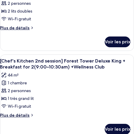
pour
2 personnes
Suite
ce
King
2 lits doubles
type
Wi-Fi gratuit
de
Plus
Plus de détails
chambre :
de
Ocean
détails
Voir les prix
sur
Tower
le
Deluxe
type
Afficher
Couette en duvet d'oie, minibar, coffr
Double
6
de
[Chef's Kitchen 2nd session] Forest Tower Deluxe King +
toutes
Queen
chambre
Breakfast for 2(9:00~10:30am) +Wellness Club
Ocean
les
44 m²
Tower
photos
Deluxe
1 chambre
pour
Double
2 personnes
ce
Queen
type
1 très grand lit
de
Wi-Fi gratuit
chambre :
Plus
Plus de détails
[Chef's
de
Kitchen
détails
Voir les prix
sur
2nd