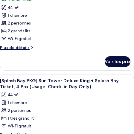
Bay
photos
+
PKG]
44 m²
pour
Splash
Forest
1 chambre
ce
Tower
Bay
Lake
type
2 personnes
Ticket,
Deluxe
de
4Pax(Usage:
2 grands lits
King
chambre :
Check-
+
Wi-Fi gratuit
[Splash
Splash
in
Plus
Plus de détails
Bay
Bay
DayOnly)
de
Ticket,
PKG]
détails
4Pax(Usage:
Voir les prix
sur
Forest
Check-
le
in
Tower
type
DayOnly)
Afficher
Une chambre d’hôtel moderne avec un g
Lake
4
de
[Splash Bay PKG] Sun Tower Deluxe King + Splash Bay
toutes
Deluxe
chambre
Ticket, 4 Pax (Usage: Check-in Day Only)
[Splash
les
Double
44 m²
Bay
photos
Queen+SplashBayTicket,4Pax
PKG]
1 chambre
pour
(Usage:
Forest
2 personnes
ce
Tower
CI
Lake
type
1 très grand lit
Day
Deluxe
de
Only)
Wi-Fi gratuit
Double
chambre :
Queen+SplashBayTicket,4Pax