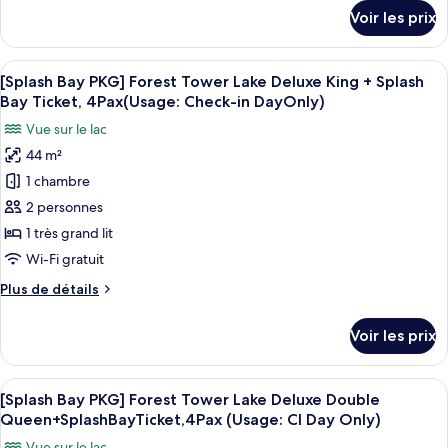
Bay
Bay
détails
in
Voir les prix
Ticket,
sur
PKG]
DayOnly)
4
le
Forest
Pax(Usage:Check-
type
Afficher
Une chambre d’hôtel avec un grand lit,
in
Tower
5
de
[Splash Bay PKG] Forest Tower Lake Deluxe King + Splash
toutes
DayOnly)
chambre
Business
Bay Ticket, 4Pax(Usage: Check-in DayOnly)
[Splash
les
Deluxe
Vue sur le lac
Bay
photos
King
PKG]
44 m²
pour
(NoView)+SplashBayTicket,4Pax(Usage:CI
Forest
1 chambre
ce
Tower
Day
Business
type
2 personnes
Only)
Deluxe
de
1 très grand lit
King
chambre :
(NoView)+SplashBayTicket,4Pax(Usage:CI
Wi-Fi gratuit
[Splash
Day
Plus
Plus de détails
Only)
Bay
de
PKG]
détails
Voir les prix
sur
Forest
le
Tower
type
Afficher
Une chambre d’hôtel avec deux lits, un
Lake
5
de
[Splash Bay PKG] Forest Tower Lake Deluxe Double
toutes
Deluxe
chambre
Queen+SplashBayTicket,4Pax (Usage: CI Day Only)
[Splash
les
King
Vue sur le lac