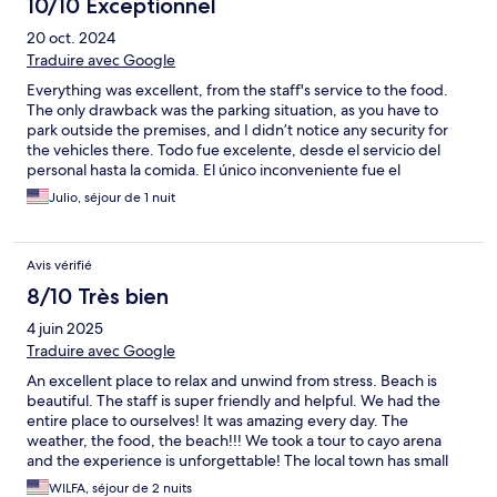
10/10 Exceptionnel
20 oct. 2024
Traduire avec Google
Everything was excellent, from the staff's service to the food.
The only drawback was the parking situation, as you have to
park outside the premises, and I didn’t notice any security for
the vehicles there. Todo fue excelente, desde el servicio del
personal hasta la comida. El único inconveniente fue el
estacionamiento, ya que hay que aparcar fuera del recinto y no
Julio, séjour de 1 nuit
vi seguridad para los vehículos allí.
Avis vérifié
8/10 Très bien
4 juin 2025
Traduire avec Google
An excellent place to relax and unwind from stress. Beach is
beautiful. The staff is super friendly and helpful. We had the
entire place to ourselves! It was amazing every day. The
weather, the food, the beach!!! We took a tour to cayo arena
and the experience is unforgettable! The local town has small
local restaurants and businesses. We had the apartment
WILFA, séjour de 2 nuits