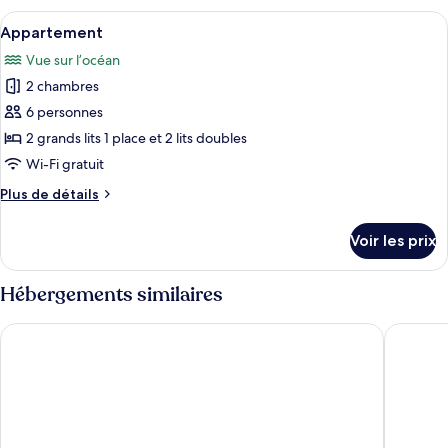
de
type
Afficher
Une chambre à coucher avec une tête de
Miel
4
de
Appartement
toutes
chambre
Vue sur l’océan
Chambre
les
Lune
2 chambres
photos
de
pour
6 personnes
Miel
ce
2 grands lits 1 place et 2 lits doubles
type
Wi-Fi gratuit
de
Plus
Plus de détails
chambre :
de
Appartement
détails
Voir les prix
sur
le
type
Hébergements similaires
de
chambre
Ensenada Resort
Corales 
Appartement