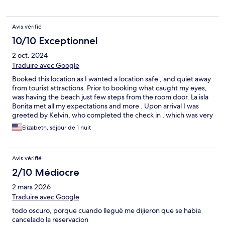
complex because we are a family of 4., my only complaint is that
the water should be fixed in the bathroom and the beds need
an upgrade, otherwise it’s an amazing place to unwind. Nothing
Avis vérifié
fancy and expensive- just a simple natural place on earth to
breathe and enjoy!
10/10 Exceptionnel
2 oct. 2024
Traduire avec Google
Booked this location as I wanted a location safe , and quiet away
from tourist attractions. Prior to booking what caught my eyes,
was having the beach just few steps from the room door. La isla
Bonita met all my expectations and more . Upon arrival I was
greeted by Kelvin, who completed the check in , which was very
quick . I booked the two bedroom family stay . Kelvin gave us a
Elizabeth, séjour de 1 nuit
tour of the apartment we were going to be staying . Which I felt
in love with . The setup is perfect .Rooms were in the opposite
side of the apartment . Both room with huge windows and
Avis vérifié
ocean view. Rooms were really spacious with walk in closet. High
chair and crib were available if needed . Been able to be just
2/10 Médiocre
few steps to our own private beach with a toddler was amazing ,
2 mars 2026
I was able to run after my child without a worry about being at
an over crowded beach .The beach area was super clean with
Traduire avec Google
plenty of seating areas with shades . Very clean bathrooms and
todo oscuro, porque cuando lleguè me dijieron que se habia
rise off area . The staff was so kind the minute we walked to the
cancelado la reservacion
beach one of them came and brought my daughter toys to play