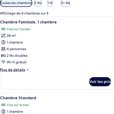
Filtres
Toutes les chambres
2 lits
1 lit
3+ lits
disponibles
pour
Affichage de 4 chambres sur 4
les
Afficher
Une chambre avec deux lits, un ventilat
7
Chambre Familiale, 1 chambre
chambres
toutes
Vue sur l’océan
les
28 m²
photos
pour
1 chambre
ce
4 personnes
type
2 lits doubles
de
Wi-Fi gratuit
chambre :
Plus
Plus de détails
Chambre
de
Familiale,
détails
Voir les prix
1
sur
le
chambre
type
Afficher
Une chambre à coucher comprenant un l
5
de
Chambre Standard
toutes
chambre
Vue sur la mer
Chambre
les
Familiale,
1 chambre
photos