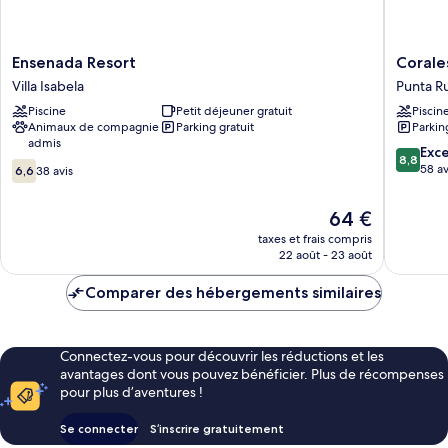
Ensenada
Corales
Ensenada Resort
Corale
Resort
Punta
Villa Isabela
Punta R
Villa
Rusia
Piscine
Petit déjeuner gratuit
Piscin
Isabela
Punta
Animaux de compagnie
Parking gratuit
Parkin
Rucia
admis
8.8
Exce
8,8
6.6
sur
58 av
6,6
38 avis
sur
10,
10,
Excellen
Le
64 €
38 avis
58 avis
nouveau
taxes et frais compris
prix
22 août - 23 août
est
de
Comparer des hébergements similaires
64 €
Connectez-vous pour découvrir les réductions et les
avantages dont vous pouvez bénéficier. Plus de récompenses
pour plus d’aventures !
Se connecter
S’inscrire gratuitement