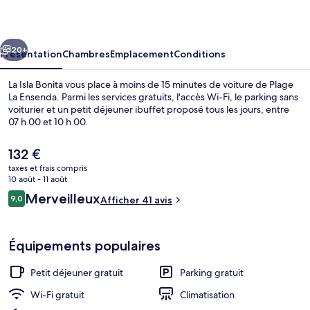
Bonita
cédent
Suivant
20+
Présentation
Chambres
Emplacement
Conditions
La Isla Bonita vous place à moins de 15 minutes de voiture de Plage
La Ensenda. Parmi les services gratuits, l'accès Wi-Fi, le parking sans
voiturier et un petit déjeuner ibuffet proposé tous les jours, entre
07 h 00 et 10 h 00.
Le
132 €
prix
taxes et frais compris
actuel
10 août - 11 août
est
Avis
Merveilleux
9,0
Extérieur
Afficher 41 avis
de
9,0 sur 10
voyageurs
132 €.
Équipements populaires
Petit déjeuner gratuit
Parking gratuit
Wi-Fi gratuit
Climatisation