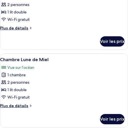
1
pour
2 personnes
chambre
ce
1 lit double
type
Wi-Fi gratuit
de
Plus
Plus de détails
chambre :
de
Chambre
détails
Voir les prix
sur
Standard
le
type
Afficher
Une maison de plage moderne dotée d’u
4
de
Chambre Lune de Miel
toutes
chambre
Vue sur l’océan
Chambre
les
Standard
1 chambre
photos
pour
2 personnes
ce
1 lit double
type
Wi-Fi gratuit
de
Plus
Plus de détails
chambre :
de
Chambre
détails
Voir les prix
sur
Lune
le