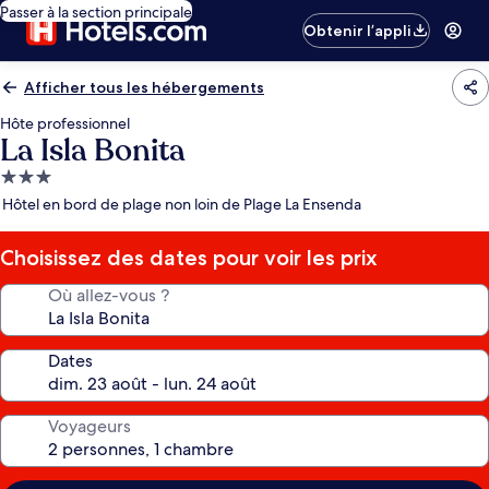
Passer à la section principale
Obtenir l’appli
Afficher tous les hébergements
Hôte professionnel
La Isla Bonita
Hébergement
3.0 étoiles
Hôtel en bord de plage non loin de Plage La Ensenda
Choisissez des dates pour voir les prix
Où allez-vous ?
Dates
Voyageurs