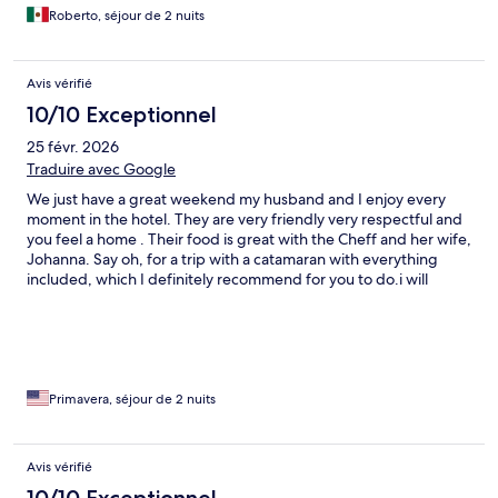
in the sand . They came over to ask if we wanted anything to
Roberto, séjour de 2 nuits
drink or eat. The restaurant food and attention was 100/10. If
you are looking for authentic Dominican food , here you will find
the best . Every single plate we got from the appetizers to the
Avis vérifié
breakfast the next day, was delicious and fresh . This place is a
10/10 Exceptionnel
true gem .
25 févr. 2026
Traduire avec Google
We just have a great weekend my husband and I enjoy every
moment in the hotel. They are very friendly very respectful and
you feel a home . Their food is great with the Cheff and her wife,
Johanna. Say oh, for a trip with a catamaran with everything
included, which I definitely recommend for you to do.i will
definitely comeback ♥️
Primavera, séjour de 2 nuits
Avis vérifié