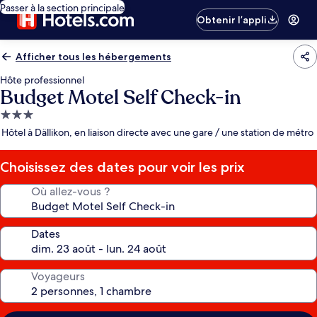
Passer à la section principale
Obtenir l’appli
Afficher tous les hébergements
Hôte professionnel
Budget Motel Self Check-in
Hébergement
3.0 étoiles
Hôtel à Dällikon, en liaison directe avec une gare / une station de métro
Choisissez des dates pour voir les prix
Où allez-vous ?
Dates
Voyageurs