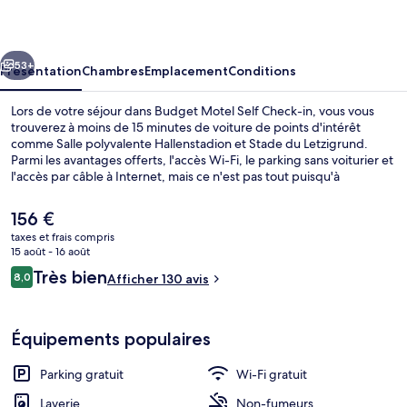
Self
Check-
cédent
Suivant
in
53+
Présentation
Chambres
Emplacement
Conditions
Lors de votre séjour dans Budget Motel Self Check-in, vous vous
trouverez à moins de 15 minutes de voiture de points d'intérêt
comme Salle polyvalente Hallenstadion et Stade du Letzigrund.
Parmi les avantages offerts, l'accès Wi-Fi, le parking sans voiturier et
l'accès par câble à Internet, mais ce n'est pas tout puisqu'à
proximité, vous pourrez faire de la randonnée à pied ou à vélo et de
la randonnée en VTT, idéal pour un séjour actif. En voiture depuis
Le
156 €
cet hôtel il ne vous faudra pas longtemps pour accéder à Université
prix
taxes et frais compris
de Zurich.
actuel
15 août - 16 août
Bâtiment design
est
Avis
Très bien
8,0
Afficher 130 avis
de
8,0 sur 10
voyageurs
156 €.
Équipements populaires
Parking gratuit
Wi-Fi gratuit
Laverie
Non-fumeurs