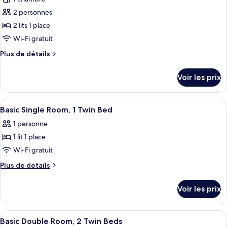
photos
1
pour
2 personnes
lit
ce
une
2 lits 1 place
place
type
Wi-Fi gratuit
de
Plus
Plus de détails
chambre :
de
Chambre
détails
Voir les prix
sur
Double,
le
2
type
Afficher
Coffres-forts dans les chambres, bure
lits
6
de
Basic Single Room, 1 Twin Bed
toutes
une
chambre
1 personne
Chambre
les
place
Double,
1 lit 1 place
photos
2
pour
Wi-Fi gratuit
lits
ce
une
Plus
Plus de détails
place
type
de
détails
de
Voir les prix
sur
chambre :
le
Basic
type
Afficher
Une chambre d’hôtel avec deux lits, un
12
Single
de
Basic Double Room, 2 Twin Beds