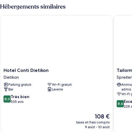
type
Hébergements similaires
de
chambre
Hotel Conti Dietikon
Tailorma
Familienzimmer/Doppelzimmer
Hotel
Tailorm
Hotel Conti Dietikon
Tailor
Conti
Hotel
Dietikon
Spreite
Dietikon
IDEA
Parking gratuit
Wi-Fi gratuit
Anima
Dietikon
Spreite
Bar
Laverie
admis
Spreite
Wi-Fi 
8.0
Très bien
8,0
8.6
Exce
sur
535 avis
8,6
sur
228 a
10,
10,
Très
Le
108 €
Excellen
bien,
nouveau
228 avis
taxes et frais compris
535 avis
prix
9 août - 10 août
est