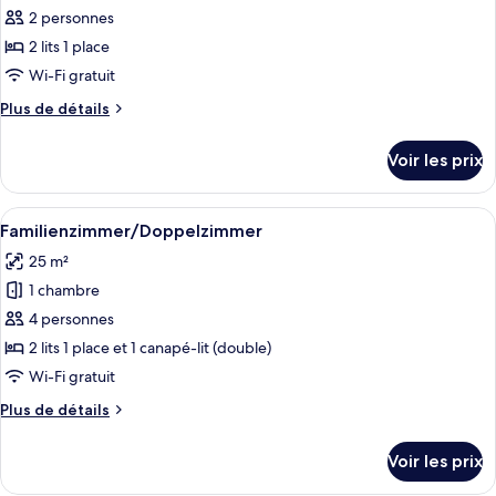
toutes
chambre
Room,
2 personnes
Basic
les
1
Single
2 lits 1 place
photos
Twin
Room,
pour
Wi-Fi gratuit
1
Bed
ce
Twin
Plus
Plus de détails
Bed
type
de
détails
de
Voir les prix
sur
chambre :
le
Basic
type
Afficher
Une chambre d’hôtel avec un canapé, u
5
Double
de
Familienzimmer/Doppelzimmer
toutes
chambre
Room,
25 m²
Basic
les
2
Double
1 chambre
photos
Twin
Room,
pour
4 personnes
2
Beds
ce
Twin
2 lits 1 place et 1 canapé-lit (double)
Beds
type
Wi-Fi gratuit
de
Plus
Plus de détails
chambre :
de
Familienzimmer/Doppelzimmer
détails
Voir les prix
sur
le