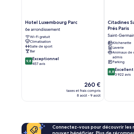
Hotel
Citadines
Hotel Luxembourg Parc
Citadines 
Luxembourg
Saint-
Prés Paris
6e arrondissement
Parc
Germain-
Saint-Germai
Wi-Fi gratuit
6e
des-
Climatisation
arrondissement
Prés
Kitchenette
Salle de sport
Laverie
Paris
Bar
Animaux de
Saint-
admis
9.8
Exceptionnel
Germain-
9,8
Parking
sur
457 avis
des-
10,
8.8
Excellent
Prés
8,8
Exceptionnel,
sur
3 922 avis
457 avis
10,
Le
260 €
Excellent,
nouveau
3 922 avis
taxes et frais compris
prix
8 août - 9 août
est
de
260 €
Connectez-vous pour découvrir les 
pouvez bénéficier. Plus de récompen