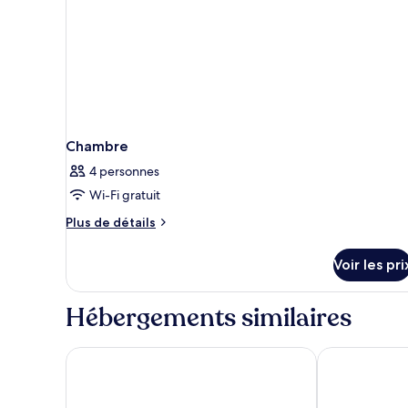
communicantes
(Terrace)
Chambre
4 personnes
Wi-Fi gratuit
Plus
Plus de détails
de
détails
Voir les pri
sur
le
type
Hébergements similaires
de
chambre
Chambre
Hotel Luxembourg Parc
Citadines Sai