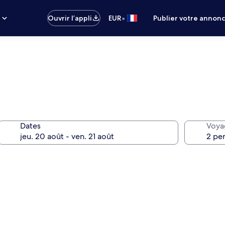
•
s
Ouvrir l’appli
EUR
Publier votre annon
Dates
Voya