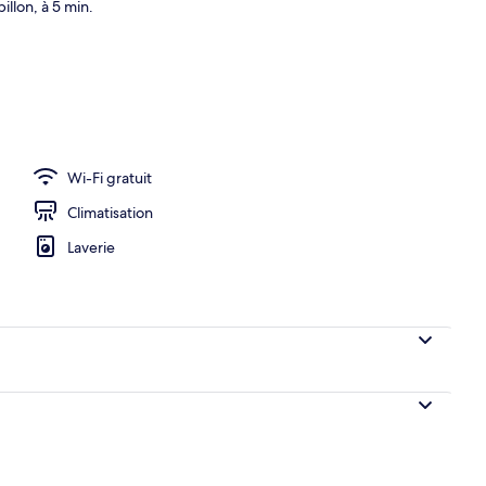
llon, à 5 min.
r buffet servi tous les jours en supplément
Wi-Fi gratuit
Climatisation
Laverie