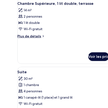
Afficher
Une chambre d’hôtel avec un lit
Supérieure
14
de
Chambre Supérieure, 1 lit double, terrasse
toutes
chambre
14 m²
Chambre
les
Double
2 personnes
photos
Supérieure
pour
1 lit double
ce
Wi-Fi gratuit
type
Plus
Plus de détails
de
de
chambre :
détails
sur
Chambre
le
Supérieure,
Voir les pri
type
1
de
chambre
lit
Afficher
Une chambre d’hôtel avec un lit
Chambre
13
Suite
double,
toutes
Supérieure,
terrasse
30 m²
1
les
lit
1 chambre
photos
double,
pour
4 personnes
terrasse
ce
1 canapé-lit (1 place) et 1 grand lit
type
Wi-Fi gratuit