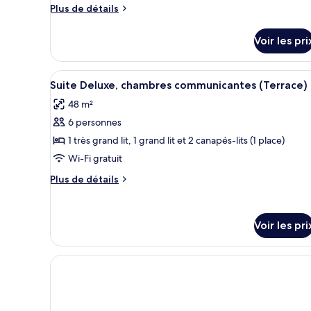
de
Plus
Plus de détails
chambre :
de
Suite
détails
Voir les pri
sur
le
type
Afficher
Une salle de bain avec un mur
11
de
Suite Deluxe, chambres communicantes (Terrace)
toutes
chambre
48 m²
Suite
les
6 personnes
photos
pour
1 très grand lit, 1 grand lit et 2 canapés-lits (1 place)
ce
Wi-Fi gratuit
type
Plus
Plus de détails
de
de
chambre :
détails
sur
Suite
Voir les pri
le
Deluxe,
type
chambres
de
chambre
communicantes
Suite
(Terrace)
Deluxe,
chambres