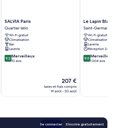
SALVIA
Le
SALVIA Paris
Le Lapin Blanc
Paris
Lapin
Quartier latin
Saint-Germain-des-Prés
Quartier
Blanc
Wi-Fi gratuit
Wi-Fi gratuit
latin
Saint-
Climatisation
Climatisation
Germain-
Bar
Laverie
des-
Laverie
Réception 24 h/24
Prés
9.2
9.0
Merveilleux
Merveilleux
9,2
9,0
sur
sur
10 avis
1 004 avis
10,
10,
Merveilleux,
Merveilleux,
10 avis
1 004 avis
Le
207 €
nouveau
taxes et frais compris
tax
prix
19 août - 20 août
est
de
207 €
Se connecter
S’inscrire gratuitement