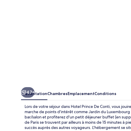
Prince
De
Conti
47+
Présentation
Chambres
Emplacement
Conditions
Lors de votre séjour dans Hotel Prince De Conti, vous jou
marche de points d'intérêt comme Jardin du Luxembourg et
bar/salon et profiterez d'un petit déjeuner buffet (en su
de Paris se trouvent par ailleurs à moins de 15 minutes à 
succès auprès des autres voyageurs. L'hébergement se situe