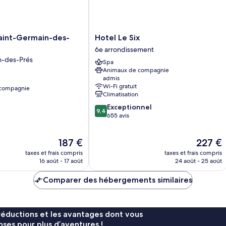
Hotel
Saint-Germain-des-
Hotel Le Six
Le
6e arrondissement
Six
n-des-Prés
Spa
6e
Animaux de compagnie
arrondissement
admis
Wi-Fi gratuit
 compagnie
Climatisation
9.4
Exceptionnel
9,4
sur
655 avis
10,
Exceptionnel,
Le
Le
187 €
227 €
655 avis
nouveau
nouveau
taxes et frais compris
taxes et frais compris
prix
prix
16 août - 17 août
24 août - 25 août
est
est
de
de
Comparer des hébergements similaires
187 €
227 €
réductions et les avantages dont vous
ses pour plus d’aventures !