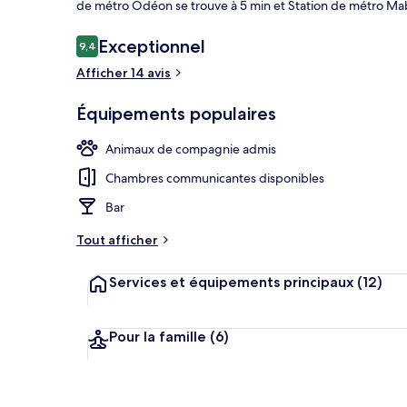
de métro Odéon se trouve à 5 min et Station de métro Mabi
Avis
Exceptionnel
9,4
9,4 sur 10
voyageurs
Afficher 14 avis
Petit déjeune
Équipements populaires
Animaux de compagnie admis
Chambres communicantes disponibles
Bar
Tout afficher
Services et équipements principaux
(12)
Pour la famille
(6)