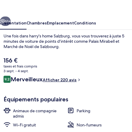
Salzburg
cédent
Suivant
61+
Présentation
Chambres
Emplacement
Conditions
Une fois dans harry's home Salzburg, vous vous trouverez à juste 5
minutes de voiture de points d'intérêt comme Palais Mirabell et
Marché de Noël de Salzbourg.
Le
156 €
prix
taxes et frais compris
actuel
3 sept. - 4 sept.
est
Avis
Merveilleux
9,2
Afficher 220 avis
de
9,2 sur 10
voyageurs
Terrasse/Patio
156 €.
Équipements populaires
Animaux de compagnie
Parking
admis
Wi-Fi gratuit
Non-fumeurs