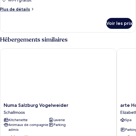
Wi-Fi gratuit
type
Plus
Plus de détails
de
de
chambre :
détails
Voir les prix
sur
Chambre
le
Triple
type
Hébergements similaires
de
chambre
Numa Salzburg Vogelweider
arte Hot
Chambre
Triple
Numa
arte
Numa Salzburg Vogelweider
arte H
Salzburg
Hotel
Schallmoos
Elizabet
Vogelweider
Salzbur
Kitchenette
Laverie
Spa
Schallmoos
Elizabet
Animaux de compagnie
Parking
Vorstadt
admis
Parkin