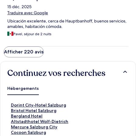
15 déc. 2025
Traduire avec Google
Ubicación excelente, cerca de Hauptbanhoff, buenos servicios,
amables, habitación cómoda.
Pavel, séjour de 2 nuits
Afficher 220 avis
Continuez vos recherches
Hébergements
L
Dorint City-Hotel Salzburg
i
L
Bristol Hotel Salzburg
e
i
L
Bergland Hotel
n
e
i
L
Altstadthotel Wolf-Dietrich
o
n
e
i
L
Mercure Salzburg City
u
o
n
e
i
L
Cocoon Salzburg