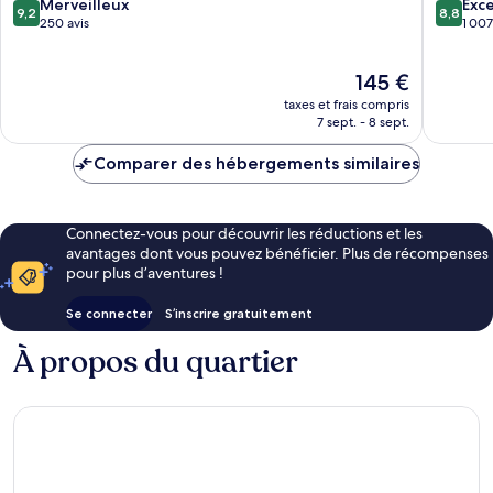
9.2
8.8
Merveilleux
Exce
9,2
8,8
sur
sur
250 avis
1 007
10,
10,
Merveilleux,
Excellen
Le
145 €
250 avis
1 007 avi
nouveau
taxes et frais compris
prix
7 sept. - 8 sept.
est
de
Comparer des hébergements similaires
145 €
Connectez-vous pour découvrir les réductions et les
avantages dont vous pouvez bénéficier. Plus de récompenses
pour plus d’aventures !
Se connecter
S’inscrire gratuitement
À propos du quartier