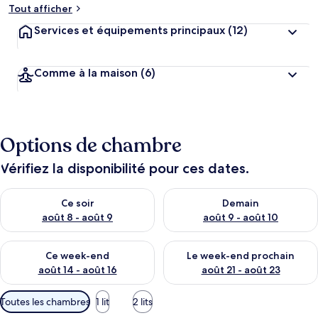
Tout afficher
Services et équipements principaux
(12)
Comme à la maison
(6)
Options de chambre
Vérifiez la disponibilité pour ces dates.
Vérifier la disponibilité pour ce soir août 8 - août 9
Vérifier la disponibilité pour 
Ce soir
Demain
août 8 - août 9
août 9 - août 10
Vérifier la disponibilité pour ce week-end août 14 - août 16
Vérifier la disponibilité pour
Ce week-end
Le week-end prochain
août 14 - août 16
août 21 - août 23
Filtres
Toutes les chambres
1 lit
2 lits
disponibles