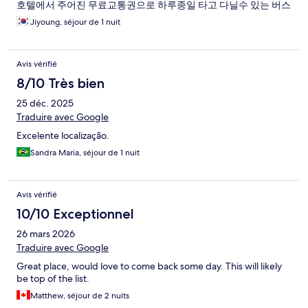
호텔에서 주어진 무료교통권으로 하루종일 타고 다닐수 있는 버스
가 바로 있어 (3번, 5번) 너무 좋습니다. 추천합니다.
Jiyoung, séjour de 1 nuit
Avis vérifié
8/10 Très bien
25 déc. 2025
Traduire avec Google
Excelente localização.
Sandra Maria, séjour de 1 nuit
Avis vérifié
10/10 Exceptionnel
26 mars 2026
Traduire avec Google
Great place, would love to come back some day. This will likely
be top of the list.
Matthew, séjour de 2 nuits