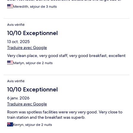
the room was great. The lack of hotel parking or close by
Meredith, séjour de 3 nuits
parking was not great. We parked in a garage down the street.
Avis vérifié
10/10 Exceptionnel
13 oct. 2025
Traduire avec Google
Very clean place, very good staff, very good breakfast, excellent
Marlyn, séjour de 2 nuits
Avis vérifié
10/10 Exceptionnel
6 janv. 2026
Traduire avec Google
Room was spotless facilities were very very good. Very close to
train station and the breakfast was superb.
Kerryn, séjour de 2 nuits