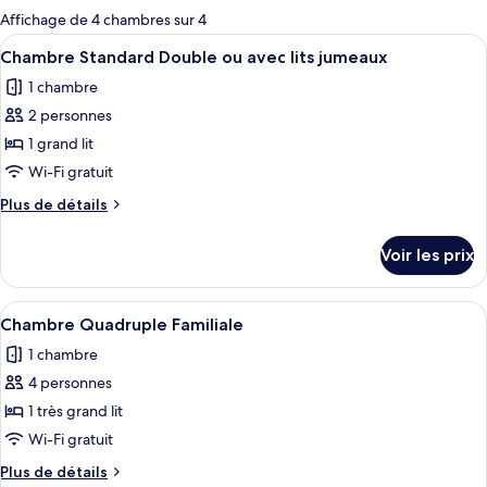
pour
Affichage de 4 chambres sur 4
les
Afficher
Une chambre d’hôtel avec deux lits, un
3
Chambre Standard Double ou avec lits jumeaux
chambres
toutes
1 chambre
les
2 personnes
photos
pour
1 grand lit
ce
Wi-Fi gratuit
type
Plus
Plus de détails
de
de
chambre :
détails
Voir les prix
sur
Chambre
le
Standard
type
Afficher
Une chambre d’hôtel moderne avec des 
Double
4
de
Chambre Quadruple Familiale
toutes
chambre
ou
1 chambre
Chambre
les
avec
Standard
4 personnes
photos
lits
Double
pour
1 très grand lit
jumeaux
ou
ce
avec
Wi-Fi gratuit
lits
type
Plus
Plus de détails
jumeaux