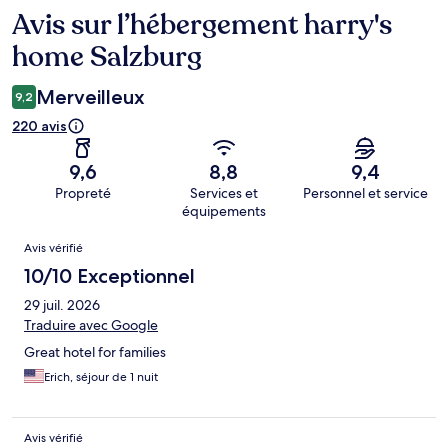
Avis sur l’hébergement harry's
Avis
home Salzburg
Merveilleux
9,2
220 avis
9,6
8,8
9,4
Propreté
Services et
Personnel et service
équipements
Avis
Avis vérifié
10/10 Exceptionnel
29 juil. 2026
Traduire avec Google
Great hotel for families
Erich, séjour de 1 nuit
Avis vérifié