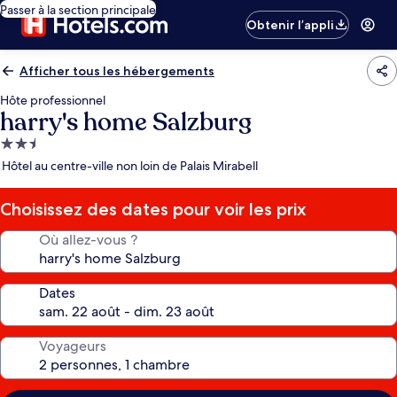
Passer à la section principale
Obtenir l’appli
Afficher tous les hébergements
Hôte professionnel
harry's home Salzburg
Hébergement
2.5 étoiles
Hôtel au centre-ville non loin de Palais Mirabell
Choisissez des dates pour voir les prix
Où allez-vous ?
Dates
Voyageurs