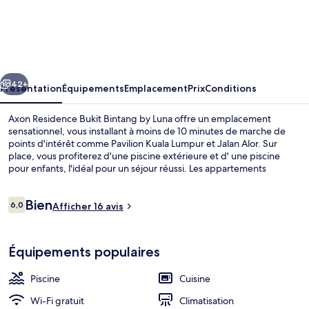
Axon
Residence
Bukit
Bintang
cédent
Suivant
by
42+
Présentation
Équipements
Emplacement
Prix
Conditions
Luna
Axon Residence Bukit Bintang by Luna offre un emplacement
sensationnel, vous installant à moins de 10 minutes de marche de
points d'intérêt comme Pavilion Kuala Lumpur et Jalan Alor. Sur
place, vous profiterez d'une piscine extérieure et d' une piscine
pour enfants, l'idéal pour un séjour réussi. Les appartements
bénéficient en outre d'une cheminée et d'une cuisine. Les
transports publics se situent à une courte distance à pied : Arrêt
Avis
Bien
Bukit Bintang est à 4 min et Arrêt Raja Chulan, à 9 min.
6,0
Afficher 16 avis
6,0 sur 10
voyageurs
Piscine extérieure
Équipements populaires
Piscine
Cuisine
Wi-Fi gratuit
Climatisation