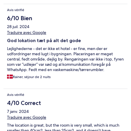
Avis vérifié
6/10 Bien
28 juil. 2024
Traduire avec Google
God lokation tæt på alt det gode
Lejlighederne - det er ikke et hotel - er fine, men der er
udfordringer med lugt i bygningen. Placeringen er meget
central, fedt område, dejlig by. Rengøringen var ikke i top, fyren
som var “udlejer” var sød og al kommunikation foregår på
WhatsApp. Fedt med en vaskemaskine/tørrerumbler.
Bygningen er 37 etager høj og swimminpoolen på toppen er
Rainer, séjour de 2 nuits
dejlig - fantastisk udsigt dag og nat
Avis vérifié
4/10 Correct
7 janv. 2024
Traduire avec Google
The location is great, but the room is very small, which is much
smaller than 40cm2, less than 25cm2, and it doesn’t have