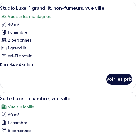
Afficher
Une chambre à coucher moderne, avec u
5
Studio Luxe, 1 grand lit, non-fumeurs, vue ville
toutes
Vue sur les montagnes
les
40 m²
photos
pour
1 chambre
ce
2 personnes
type
1 grand lit
de
Wi-Fi gratuit
chambre :
Plus
Plus de détails
Studio
de
Luxe,
détails
Voir les prix
1
sur
le
grand
type
Afficher
Une chambre moderne avec vue sur la v
lit,
18
de
Suite Luxe, 1 chambre, vue ville
toutes
non-
chambre
Vue sur la ville
Studio
les
fumeurs,
Luxe,
60 m²
photos
vue
1
pour
ville
1 chambre
grand
ce
lit,
5 personnes
non-