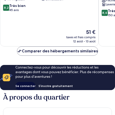
Bintang
Twin
Piscin
Laveri
Bukit
Tower
8.2
Très bien
8,2
Bintang
(Formerl
sur
45 avis
8.4
Trè
8,4
Suasana
10,
sur
150 a
Suites)
Très
10,
Bukit
bien,
Très
Bintang
45 avis
bien,
Le
51 €
150 avis
nouveau
taxes et frais compris
prix
12 août - 13 août
est
de
Comparer des hébergements similaires
51 €
Connectez-vous pour découvrir les réductions et les
avantages dont vous pouvez bénéficier. Plus de récompenses
pour plus d’aventures !
Se connecter
S’inscrire gratuitement
À propos du quartier