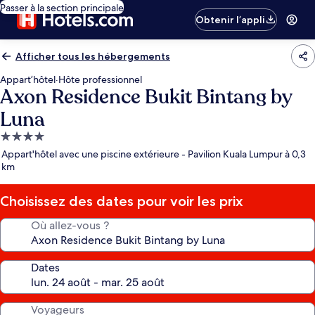
Passer à la section principale
Obtenir l’appli
Afficher tous les hébergements
Appart’hôtel
·
Hôte professionnel
Axon Residence Bukit Bintang by
Luna
Hébergement
4.0 étoiles
Appart'hôtel avec une piscine extérieure - Pavilion Kuala Lumpur à 0,3
km
Choisissez des dates pour voir les prix
Où allez-vous ?
Dates
Voyageurs