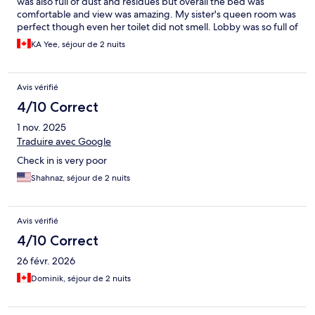
was also full of dust and residues but overall the bed was
comfortable and view was amazing. My sister's queen room was
perfect though even her toilet did not smell. Lobby was so full of
people. Do not expect to be able to check in immediately. You
KA Yee, séjour de 2 nuits
have to respond to expedia question about check in time which
we missed and when you get there they ask you for cash for
deposit. They are not real hotel. They are service apartment.
Avis vérifié
The check in person arrived late both in and out but he was very
nice. Overall if the toilet isn't stinky i would totally go back. The
4/10 Correct
nearby shopping and dining was so walkable and convenient.
1 nov. 2025
The night market was only 5 minutes away.
Traduire avec Google
Check in is very poor
Shahnaz, séjour de 2 nuits
Avis vérifié
4/10 Correct
26 févr. 2026
Dominik, séjour de 2 nuits