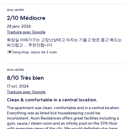
Avis vérifié
2/10 Médiocre
28 janv. 2026
Traduire avec Google
화장실 아래가구는 고장난상태고 의자는 기울고 방은 좁고 복도는
씨끄럽고 ... 추천안합니다
Sang shop, séjour de 2 nuits
Avis vérifié
8/10 Très bien
17 oct. 2024
Traduire avec Google
Clean & comfortable in a central location.
The apartment was clean, comfortable and in a central location.
Everything was as listed but housekeeping could be
inconsistent. Axon Residences offers great facilities including a
gym, sauna / steam room and an infinity pool on the 37th floor
with awesome views of the city. We would definitely stay here