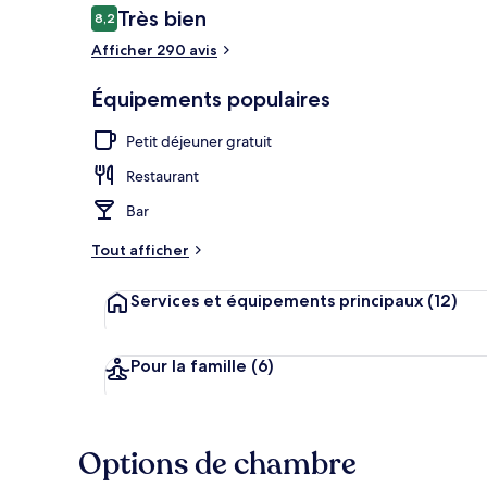
Avis
Très bien
8,2
8,2 sur 10
voyageurs
Afficher 290 avis
Extérieur
Équipements populaires
Petit déjeuner gratuit
Restaurant
Bar
Tout afficher
Services et équipements principaux
(12)
Pour la famille
(6)
Options de chambre