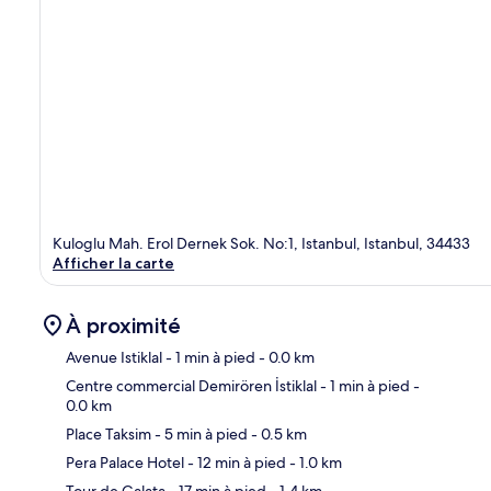
Kuloglu Mah. Erol Dernek Sok. No:1, Istanbul, Istanbul, 34433
Afficher la carte
À proximité
Avenue Istiklal
- 1 min à pied
- 0.0 km
Centre commercial Demirören İstiklal
- 1 min à pied
-
0.0 km
Car
Place Taksim
- 5 min à pied
- 0.5 km
Pera Palace Hotel
- 12 min à pied
- 1.0 km
Tour de Galata
- 17 min à pied
- 1.4 km