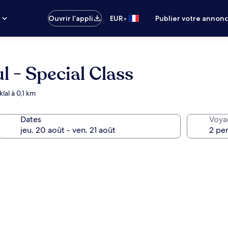
•
s
Ouvrir l’appli
EUR
Publier votre annon
l - Special Class
lal à 0,1 km
Dates
Voya