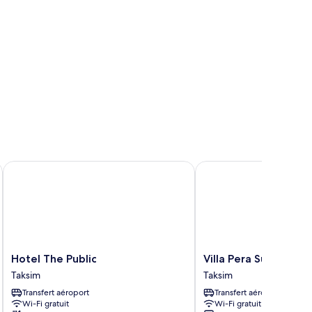
Hotel The Public
Villa Pera Suite Hotel
Hotel
Villa
Hotel The Public
Villa Pera Suite Hote
The
Pera
Taksim
Taksim
Public
Suite
Transfert aéroport
Transfert aéroport
Taksim
Hotel
Wi-Fi gratuit
Wi-Fi gratuit
Taksim