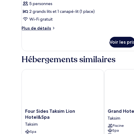
pour
Balcony
5 personnes
ce
2 grands lits et 1 canapé-lit (1 place)
type
Wi-Fi gratuit
de
chambre :
Plus
Plus de détails
de
Chambre
détails
Double
Voir les pri
sur
Familiale
le
type
Hébergements similaires
de
chambre
Chambre
Four Sides Taksim Lion Hotel&Spa
Grand Hotel 
Double
Familiale
Four
Grand
Four Sides Taksim Lion
Grand Hote
Sides
Hotel
Hotel&Spa
Taksim
Taksim
De
Taksim
Piscine
Lion
Pera
Spa
Hotel&Spa
Spa
Taksim