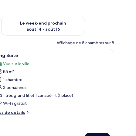
-end août 7 - août 9
Vérifier la disponibilité pour le week-end prochain août 14 - a
Le week-end prochain
août 14 - août 16
Affichage de 8 chambres sur 8
ble basse.
it en bois, un banc, deux lampes de chevet et une peinture abstraite aux co
fficher
Un salon moderne avec un canapé, des fauteui
9
ng Suite
outes
Vue sur la ville
s
55 m²
hotos
our
1 chambre
e
3 personnes
ype
1 très grand lit et 1 canapé-lit (1 place)
e
Wi-Fi gratuit
hambre :
us
us de détails
ing
e
uite
tails
r