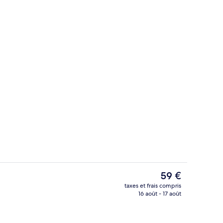
Vestibule
Le
59 €
prix
taxes et frais compris
actuel
16 août - 17 août
Restaurant
est
de
59 €.