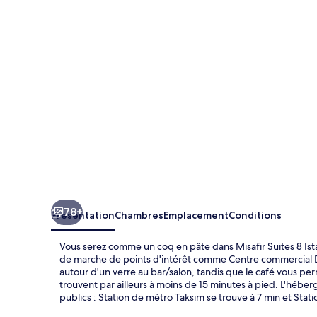
8
Istanbul
-
Special
Class
78+
Présentation
Chambres
Emplacement
Conditions
Vous serez comme un coq en pâte dans Misafir Suites 8 Ista
de marche de points d'intérêt comme Centre commercial Dem
autour d'un verre au bar/salon, tandis que le café vous pe
trouvent par ailleurs à moins de 15 minutes à pied. L'héber
publics : Station de métro Taksim se trouve à 7 min et Stat