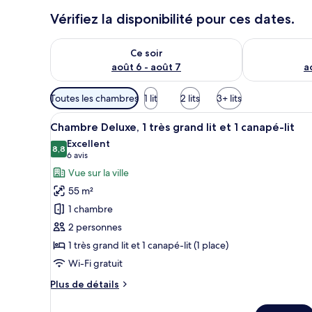
Vérifiez la disponibilité pour ces dates.
Vérifier la disponibilité pour ce soir août 6 - août 7
Vérifier la di
Ce soir
août 6 - août 7
a
Filtres
Toutes les chambres
1 lit
2 lits
3+ lits
disponibles
Afficher
Une chambre d’hôtel moderne éq
pour
14
Chambre Deluxe, 1 très grand lit et 1 canapé-lit
toutes
les
Excellent
les
8,8
chambres
8,8 sur 10
(6 avis)
6 avis
photos
Vue sur la ville
pour
55 m²
ce
1 chambre
type
2 personnes
de
1 très grand lit et 1 canapé-lit (1 place)
chambre :
Chambre
Wi-Fi gratuit
Deluxe,
Plus
Plus de détails
1
de
détails
très