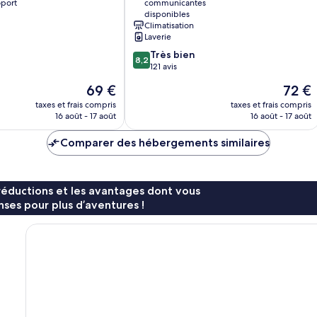
oport
communicantes
disponibles
Climatisation
Laverie
8.2
Très bien
8,2
sur
121 avis
10,
Le
Le
69 €
72 €
Très
nouveau
nouvea
bien,
taxes et frais compris
taxes et frais compris
prix
prix
16 août - 17 août
16 août - 17 août
121 avis
est
est
de
de
Comparer des hébergements similaires
69 €
72 €
réductions et les avantages dont vous
ses pour plus d’aventures !