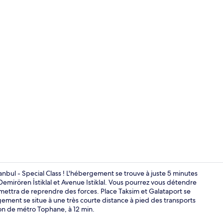
Restaurant
nbul - Special Class ! L'hébergement se trouve à juste 5 minutes
irören İstiklal et Avenue Istiklal. Vous pourrez vous détendre
rmettra de reprendre des forces. Place Taksim et Galataport se
Réception
gement se situe à une très courte distance à pied des transports
ion de métro Tophane, à 12 min.