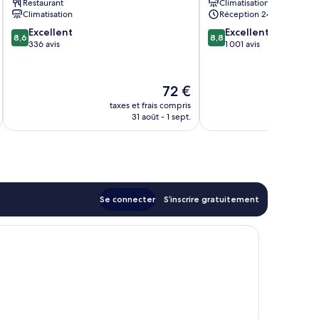
Restaurant
Climatisation
Climatisation
Réception 24 h/24
8.6
8.8
Excellent
Excellent
8,6
8,8
sur
sur
336 avis
1 001 avis
10,
10,
Excellent,
Excellent,
336 avis
1 001 avis
Le
72 €
u
nouveau
taxes et frais compris
tax
prix
31 août - 1 sept.
est
de
72 €
Se connecter
S’inscrire gratuitement