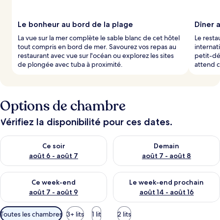
Le bonheur au bord de la plage
Dîner 
La vue sur la mer complète le sable blanc de cet hôtel
Le resta
tout compris en bord de mer. Savourez vos repas au
internat
restaurant avec vue sur l'océan ou explorez les sites
petit-dé
de plongée avec tuba à proximité.
attend 
Options de chambre
Vérifiez la disponibilité pour ces dates.
Vérifier la disponibilité pour ce soir août 6 - août 7
Vérifier la disponibilité pour 
Ce soir
Demain
août 6 - août 7
août 7 - août 8
Vérifier la disponibilité pour ce week-end août 7 - août 9
Vérifier la disponibilité pour 
Ce week-end
Le week-end prochain
août 7 - août 9
août 14 - août 16
Filtres
Toutes les chambres
3+ lits
1 lit
2 lits