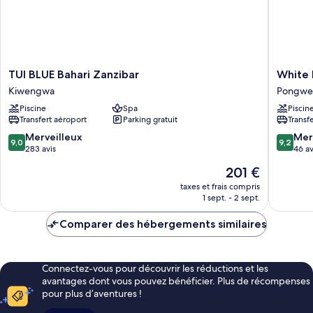
TUI
White
TUI BLUE Bahari Zanzibar
White 
BLUE
Paradise
Kiwengwa
Pongwe
Bahari
Zanziba
Piscine
Spa
Piscin
Zanzibar
Pongwe
Transfert aéroport
Parking gratuit
Transf
Kiwengwa
9.0
9.2
Merveilleux
Mer
9,0
9,2
sur
sur
283 avis
46 av
10,
10,
Le
201 €
Merveilleux,
Merveill
nouveau
283 avis
46 avis
taxes et frais compris
prix
1 sept. - 2 sept.
est
de
Comparer des hébergements similaires
201 €
Connectez-vous pour découvrir les réductions et les
avantages dont vous pouvez bénéficier. Plus de récompenses
pour plus d’aventures !