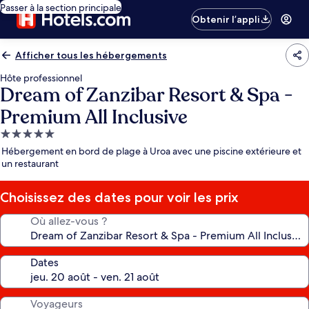
Passer à la section principale
Obtenir l’appli
Afficher tous les hébergements
Hôte professionnel
Dream of Zanzibar Resort & Spa -
Premium All Inclusive
Hébergement
5.0 étoiles
Hébergement en bord de plage à Uroa avec une piscine extérieure et
un restaurant
Choisissez des dates pour voir les prix
Où allez-vous ?
Dates
Voyageurs