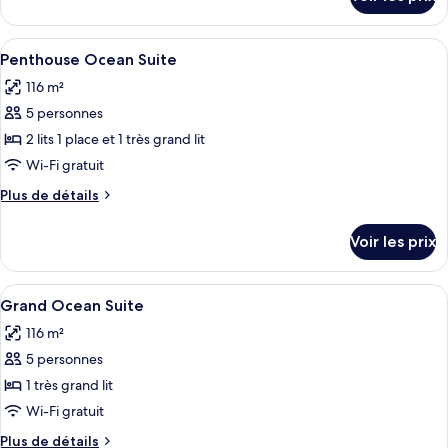
sur
le
type
Afficher
Literie de qualité supérieure, couette 
6
de
Penthouse Ocean Suite
toutes
chambre
116 m²
Garden
les
Suite
5 personnes
photos
pour
2 lits 1 place et 1 très grand lit
ce
Wi-Fi gratuit
type
Plus
Plus de détails
de
de
chambre :
détails
Voir les prix
sur
Penthouse
le
Ocean
type
Afficher
Coin séjour | Télévision à écran plat
Suite
5
de
Grand Ocean Suite
toutes
chambre
116 m²
Penthouse
les
Ocean
5 personnes
photos
Suite
pour
1 très grand lit
ce
Wi-Fi gratuit
type
Plus
Plus de détails