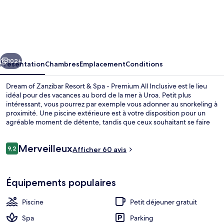
Dream
of
Zanzibar
Resort
cédent
Suivant
&
102+
Présentation
Chambres
Emplacement
Conditions
Spa
Dream of Zanzibar Resort & Spa - Premium All Inclusive est le lieu
-
idéal pour des vacances au bord de la mer à Uroa. Petit plus
intéressant, vous pourrez par exemple vous adonner au snorkeling à
Premium
proximité. Une piscine extérieure est à votre disposition pour un
All
agréable moment de détente, tandis que ceux souhaitant se faire
dorloter pourront profiter des massages. Bénéficiant de vues sur la
Inclusive
mer, l'hébergement Blue Waves Restaurant sert des spécialités
Avis
Merveilleux
Cuisine internationale et est ouvert pour le petit déjeuner, le
9,2
Afficher 60 avis
9,2 sur 10
voyageurs
déjeuner et le dîner. Parmi les autres avantages de cet
hébergement de luxe, on trouve un bar / salon, une salle de fitness
Extérieur
et une terrasse, l'idéal pour des vacances sans soucis.
Équipements populaires
Piscine
Petit déjeuner gratuit
Spa
Parking