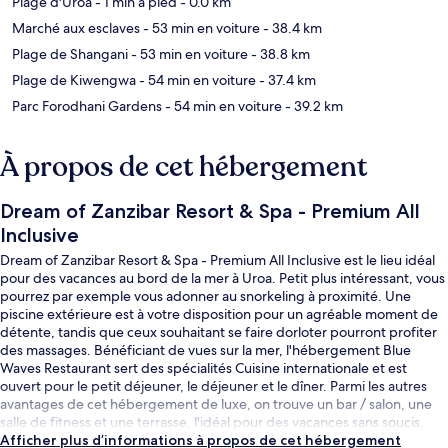
Plage d'Uroa
- 1 min à pied
- 0.0 km
Marché aux esclaves
- 53 min en voiture
- 38.4 km
Plage de Shangani
- 53 min en voiture
- 38.8 km
Plage de Kiwengwa
- 54 min en voiture
- 37.4 km
Parc Forodhani Gardens
- 54 min en voiture
- 39.2 km
À propos de cet hébergement
Dream of Zanzibar Resort & Spa - Premium All
Inclusive
Dream of Zanzibar Resort & Spa - Premium All Inclusive est le lieu idéal
pour des vacances au bord de la mer à Uroa. Petit plus intéressant, vous
pourrez par exemple vous adonner au snorkeling à proximité. Une
piscine extérieure est à votre disposition pour un agréable moment de
détente, tandis que ceux souhaitant se faire dorloter pourront profiter
des massages. Bénéficiant de vues sur la mer, l'hébergement Blue
Waves Restaurant sert des spécialités Cuisine internationale et est
ouvert pour le petit déjeuner, le déjeuner et le dîner. Parmi les autres
avantages de cet hébergement de luxe, on trouve un bar / salon, une
salle de fitness et une terrasse, l'idéal pour des vacances sans soucis.
Afficher plus d’informations à propos de cet hébergement