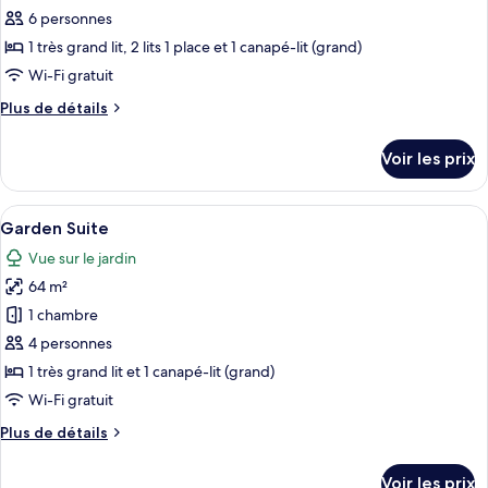
ce
6 personnes
type
1 très grand lit, 2 lits 1 place et 1 canapé-lit (grand)
de
Wi-Fi gratuit
chambre :
Plus
Plus de détails
Deluxe
de
Ocean
détails
Voir les prix
Suite
sur
le
type
Afficher
Un vaste espace de vie comprenant un 
5
de
Garden Suite
toutes
chambre
Vue sur le jardin
Deluxe
les
Ocean
64 m²
photos
Suite
pour
1 chambre
ce
4 personnes
type
1 très grand lit et 1 canapé-lit (grand)
de
Wi-Fi gratuit
chambre :
Plus
Plus de détails
Garden
de
Suite
détails
Voir les prix