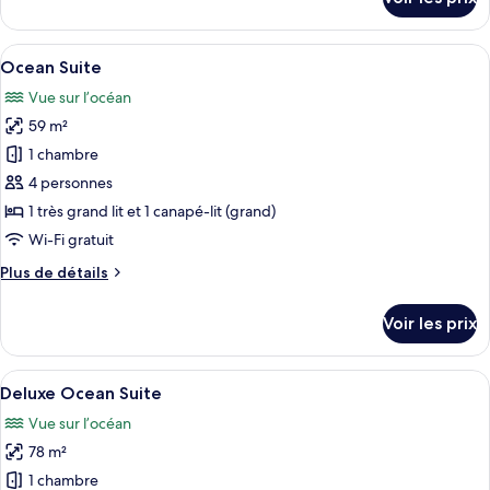
Suite
sur
le
type
Afficher
Un salon moderne avec un canapé blanc
8
de
Ocean Suite
toutes
chambre
Vue sur l’océan
Premium
les
Ocean
59 m²
photos
Suite
pour
1 chambre
ce
4 personnes
type
1 très grand lit et 1 canapé-lit (grand)
de
Wi-Fi gratuit
chambre :
Plus
Plus de détails
Ocean
de
Suite
détails
Voir les prix
sur
le
type
Afficher
Une chambre d’hôtel moderne équipée d’
3
de
Deluxe Ocean Suite
toutes
chambre
Vue sur l’océan
Ocean
les
Suite
78 m²
photos
pour
1 chambre