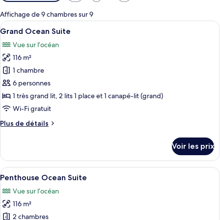
disponibles
pour
Affichage de 9 chambres sur 9
les
Afficher
Un salon moderne doté d’une grande fe
6
Grand Ocean Suite
chambres
toutes
Vue sur l’océan
les
116 m²
photos
pour
1 chambre
ce
6 personnes
type
1 très grand lit, 2 lits 1 place et 1 canapé-lit (grand)
de
Wi-Fi gratuit
chambre :
Plus
Plus de détails
Grand
de
Ocean
détails
Voir les prix
Suite
sur
le
type
Afficher
Un salon moderne avec un canapé, un f
5
de
Penthouse Ocean Suite
toutes
chambre
Vue sur l’océan
Grand
les
Ocean
116 m²
photos
Suite
pour
2 chambres