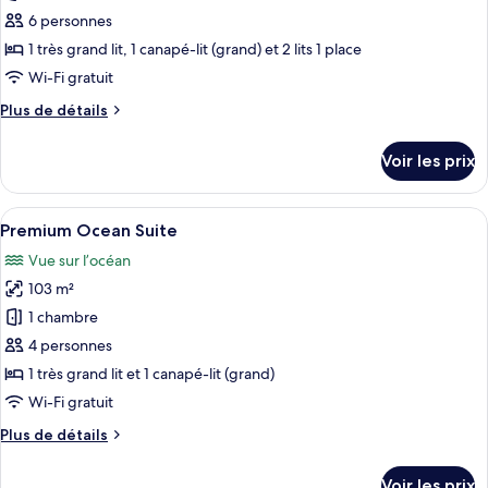
ce
6 personnes
type
1 très grand lit, 1 canapé-lit (grand) et 2 lits 1 place
de
Wi-Fi gratuit
chambre :
Plus
Plus de détails
Penthouse
de
Ocean
détails
Voir les prix
Suite
sur
le
type
Afficher
Un salon moderne avec un canapé, des f
10
de
Premium Ocean Suite
toutes
chambre
Vue sur l’océan
Penthouse
les
Ocean
103 m²
photos
Suite
pour
1 chambre
ce
4 personnes
type
1 très grand lit et 1 canapé-lit (grand)
de
Wi-Fi gratuit
chambre :
Plus
Plus de détails
Premium
de
Ocean
détails
Voir les prix