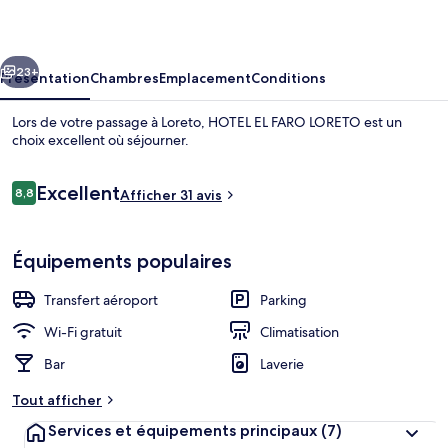
FARO
LORETO
cédent
Suivant
23+
Présentation
Chambres
Emplacement
Conditions
Lors de votre passage à Loreto, HOTEL EL FARO LORETO est un
choix excellent où séjourner.
Avis
Excellent
8,8
Afficher 31 avis
8,8 sur 10
voyageurs
Équipements populaires
Vue sur la plage/l’océan
Transfert aéroport
Parking
Wi-Fi gratuit
Climatisation
Bar
Laverie
Tout afficher
Services et équipements principaux
(7)