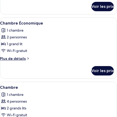
Chambre
détails
Voir les prix
sur
Standard
le
type
Afficher
Chambre Économique | Espace de trava
2
de
Chambre Économique
toutes
chambre
1 chambre
Chambre
les
Standard
2 personnes
photos
pour
1 grand lit
ce
Wi-Fi gratuit
type
Plus
Plus de détails
de
de
chambre :
détails
Voir les prix
sur
Chambre
le
Économique
type
Afficher
Chambre | Espace de travail pour ordi
3
de
Chambre
toutes
chambre
1 chambre
Chambre
les
Économique
4 personnes
photos
pour
2 grands lits
ce
Wi-Fi gratuit