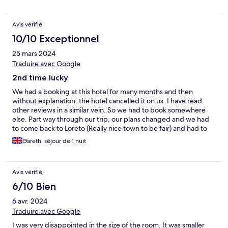
Avis vérifié
10/10 Exceptionnel
25 mars 2024
Traduire avec Google
2nd time lucky
We had a booking at this hotel for many months and then
without explanation. the hotel cancelled it on us. I have read
other reviews in a similar vein. So we had to book somewhere
else. Part way through our trip, our plans changed and we had
to come back to Loreto (Really nice town to be fair) and had to
book a hotel for the very same day. We were setting off
Gareth, séjour de 1 nuit
afterbooking on WIFI and had no signal until we got to El Faro.
Would our booking still be valid or would they cancel on us
again? They didn't cancel and we had a lovely one night stay.
Avis vérifié
The road outside can get noisy with cars driving by playing loud
music throughout the evening but the room was nice with a
6/10 Bien
great shower and wifi.
6 avr. 2024
Traduire avec Google
I was very disappointed in the size of the room. It was smaller