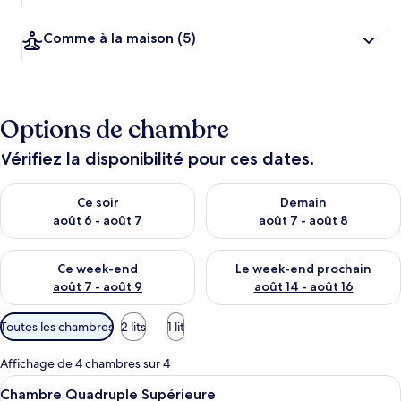
Comme à la maison
(5)
Options de chambre
Vérifiez la disponibilité pour ces dates.
Vérifier la disponibilité pour ce soir août 6 - août 7
Vérifier la disponibilité pour 
Ce soir
Demain
août 6 - août 7
août 7 - août 8
Vérifier la disponibilité pour ce week-end août 7 - août 9
Vérifier la disponibilité pour 
Ce week-end
Le week-end prochain
août 7 - août 9
août 14 - août 16
Filtres
Toutes les chambres
2 lits
1 lit
disponibles
pour
Affichage de 4 chambres sur 4
les
Afficher
Espace de travail pour ordinateur port
4
Chambre Quadruple Supérieure
chambres