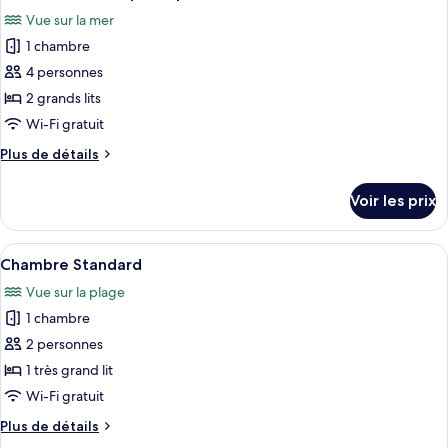
toutes
Vue sur la mer
les
1 chambre
photos
pour
4 personnes
ce
2 grands lits
type
Wi-Fi gratuit
de
Plus
Plus de détails
chambre :
de
Chambre
détails
Voir les prix
sur
Quadruple
le
Supérieure
type
Afficher
Espace de travail pour ordinateur port
5
de
Chambre Standard
toutes
chambre
Vue sur la plage
Chambre
les
Quadruple
1 chambre
photos
Supérieure
pour
2 personnes
ce
1 très grand lit
type
Wi-Fi gratuit
de
Plus
Plus de détails
chambre :
de