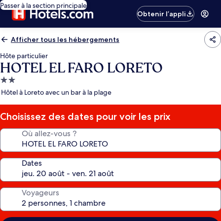
Passer à la section principale
Obtenir l’appli
Afficher tous les hébergements
Hôte particulier
HOTEL EL FARO LORETO
Hébergement
2.0 étoiles
Hôtel à Loreto avec un bar à la plage
Choisissez des dates pour voir les prix
Où allez-vous ?
Dates
Voyageurs