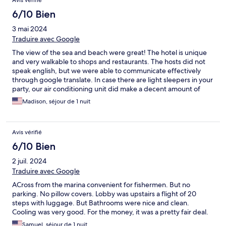
Avis vérifié
6/10 Bien
3 mai 2024
Traduire avec Google
The view of the sea and beach were great! The hotel is unique
and very walkable to shops and restaurants. The hosts did not
speak english, but we were able to communicate effectively
through google translate. In case there are light sleepers in your
party, our air conditioning unit did make a decent amount of
clicking noises that could affect your sleep and the pillows are
Madison, séjour de 1 nuit
very thin. But other than that, the room was comfortable and
clean. We enjoyed our stay!
Avis vérifié
6/10 Bien
2 juil. 2024
Traduire avec Google
ACross from the marina convenient for fishermen. But no
parking. No pillow covers. Lobby was upstairs a flight of 20
steps with luggage. But Bathrooms were nice and clean.
Cooling was very good. For the money, it was a pretty fair deal.
Samuel, séjour de 1 nuit