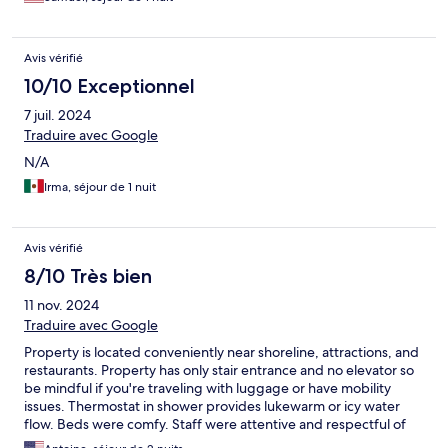
Avis vérifié
10/10 Exceptionnel
7 juil. 2024
Traduire avec Google
N/A
Irma, séjour de 1 nuit
Avis vérifié
8/10 Très bien
11 nov. 2024
Traduire avec Google
Property is located conveniently near shoreline, attractions, and
restaurants. Property has only stair entrance and no elevator so
be mindful if you're traveling with luggage or have mobility
issues. Thermostat in shower provides lukewarm or icy water
flow. Beds were comfy. Staff were attentive and respectful of
guest during quiet hours. However, I did have issues with my