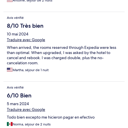
Antoine, séjour de 2 nuits
rooms door lock. There's a self-service station in the lobby for
coffee or tea.
Avis vérifié
8/10 Très bien
10 mai 2024
Traduire avec Google
When arrived, the rooms reserved through Expedia were less
than optimal. When upgraded, I was asked by the hotel to
cancel and rebook. I was charged double, plus the no-
cancelation room.
Martha, séjour de 1 nuit
Avis vérifié
6/10 Bien
5 mars 2024
Traduire avec Google
Todo bien excepto me hicieron pagar en efectivo
Norma, séjour de 2 nuits