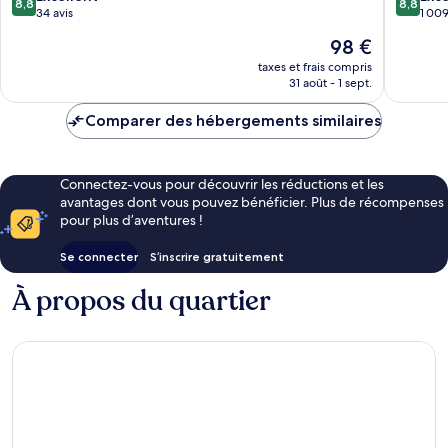
8,8
8,8
sur
sur
34 avis
1 009
10,
10,
Le
98 €
Excellent,
Excellen
nouveau
34 avis
1 009 av
taxes et frais compris
prix
31 août - 1 sept.
est
de
Comparer des hébergements similaires
98 €
Connectez-vous pour découvrir les réductions et les
avantages dont vous pouvez bénéficier. Plus de récompenses
pour plus d’aventures !
Se connecter
S’inscrire gratuitement
À propos du quartier