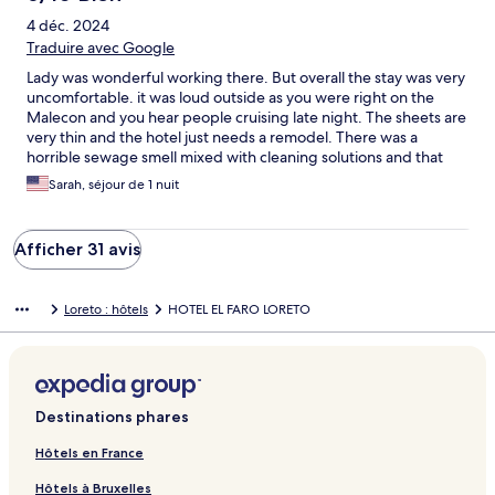
4 déc. 2024
Traduire avec Google
Lady was wonderful working there. But overall the stay was very
uncomfortable. it was loud outside as you were right on the
Malecon and you hear people cruising late night. The sheets are
very thin and the hotel just needs a remodel. There was a
horrible sewage smell mixed with cleaning solutions and that
just made it a little difficult to sleep. The view is great the
Sarah, séjour de 1 nuit
location is great. Also, the lights are on all night out on the deck,
which makes the room kind of bright. I don’t clean the hotel for
the level it got better after 11 PM. But it would be nice if they put
Afficher 31 avis
more comfortable and thicker blankets on the bed and the
bathroom has one little bar of soap and some head and shoulder
shampoo packs. But like I said the wonderful woman working
Loreto : hôtels
HOTEL EL FARO LORETO
there let us check out a little later and was so kind. I think that
whole area has some sewage problems but at times in the lobby
it was hard to breathe. I’m not sure I would stay here again, but
if you can get a good price on the room unlike we did it would
be good value.
Destinations phares
Hôtels en France
Hôtels à Bruxelles