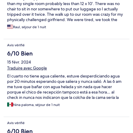
than my single room probably less than 12 x 10‘. There was no
chair to sit in nor somewhere to put our luggage so I actually
tripped over it twice. The walk up to our room was crazy for my
physically challenged girlfriend. We were tired, we took the
room and then left the next day for La Paz. I was surprised
Raul, séjour de 1 nuit
instead of the first that I had in writing they charge me about
$10 more Without explanation. Standard room I believe is a
candidate for bait and switch.
Avis vérifié
6/10 Bien
15 févr. 2024
Traduire avec Google
El cuarto no tiene agua caliente, estuve desperdiciando agua
por 20 minutos esperando que saliera y nunca salió. A las 6 am
me tuve que bañar con agua helada y sin nada que hacer
porque el chico de recepción tampoco está a esa hora… al
check in nunca nos indicaron que la colcha de la cama sería la
única cobija disponible, cuando me di cuenta ya era demasiado
Nina paloma, séjour de 1 nuit
tarde y dormí con frío, no hay cobijas disponibles en los cuartos.
Por otro lado, el chico de la recepción fue muy amable al
permitirnos dejar nuestras maletas en guarda mientras salíamos
Avis vérifié
de excursión.
6/10 Bien