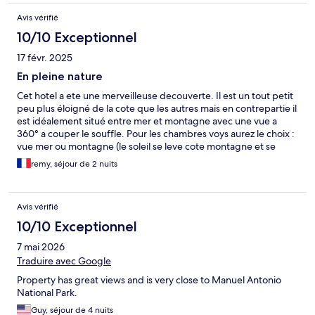
Avis vérifié
10/10 Exceptionnel
17 févr. 2025
En pleine nature
Cet hotel a ete une merveilleuse decouverte. Il est un tout petit
peu plus éloigné de la cote que les autres mais en contrepartie il
est idéalement situé entre mer et montagne avec une vue a
360° a couper le souffle. Pour les chambres voys aurez le choix :
vue mer ou montagne (le soleil se leve cote montagne et se
couche cote mer). Mais n'ayez pas de regret la plateforme du
remy, séjour de 2 nuits
restaurant permet de voir de tous les cotes et vous ne raterez
rien. Le prix inclut un snack vers 16h (leger mais excellent) qui
tombe au moment de l happy hour Le prix inclut aussi un tour du
Avis vérifié
parc de l hotel avec guide pour decouvrir les animaux. Nous le
conseillons virement : vous y verrez des toucans, paresseux,
10/10 Exceptionnel
grenouilles, singes, perroquets et tant d'autres.. en passant par
7 mai 2026
des ponts de singes. Un extraordinaire sejour. Petit conseil si
vous louez une voiture: privilegiez les 4x4 : au costa rica les
Traduire avec Google
routes sont tres raides.. celles de l hotel aussi (il est situé dans
Property has great views and is very close to Manuel Antonio
une résidence sécurisée tout en haut dune colline). Vous
National Park.
pourrez y manger et prendre un petit-déjeuner mais il y a pas
mal de petit restaurant a 5/10 mn a pied.
Guy, séjour de 4 nuits