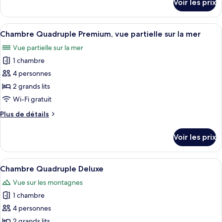
Voir les prix
Deluxe,
sur
le
vue
type
Afficher
Une chambre d’hôtel avec deux lits, un
partielle
6
de
Chambre Quadruple Premium, vue partielle sur la mer
toutes
sur
chambre
Vue partielle sur la mer
Chambre
les
l'océan
Double
1 chambre
photos
Deluxe,
pour
4 personnes
vue
ce
partielle
2 grands lits
sur
type
Wi-Fi gratuit
l'océan
de
Plus
Plus de détails
chambre :
de
Chambre
détails
Voir les prix
sur
Quadruple
le
Premium,
type
Afficher
Une chambre d’hôtel avec deux lits, un
vue
6
de
Chambre Quadruple Deluxe
toutes
partielle
chambre
Vue sur les montagnes
Chambre
les
sur
Quadruple
1 chambre
photos
la
Premium,
pour
4 personnes
mer
vue
ce
partielle
2 grands lits