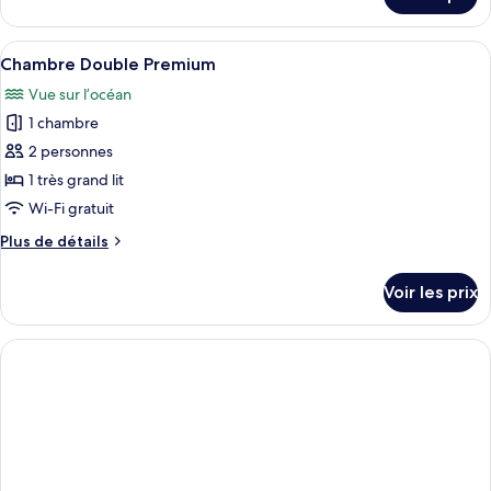
sur
Double
le
Deluxe
type
Afficher
Un balcon agrémenté de meubles en osi
7
de
Chambre Double Premium
toutes
chambre
Vue sur l’océan
Chambre
les
Double
1 chambre
photos
Deluxe
pour
2 personnes
ce
1 très grand lit
type
Wi-Fi gratuit
de
Plus
Plus de détails
chambre :
de
Chambre
détails
Voir les prix
sur
Double
le
Premium
type
de
chambre
Chambre
Double
Premium