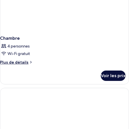
Chambre
4 personnes
Wi-Fi gratuit
Plus
Plus de détails
de
détails
Voir les prix
sur
le
type
de
chambre
Chambre