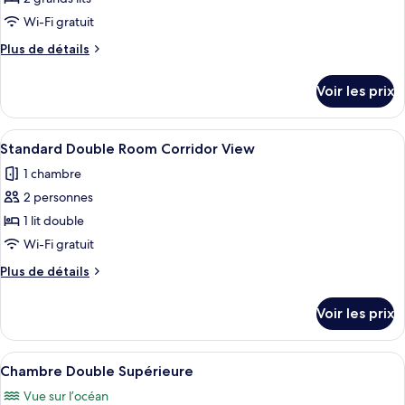
sur
type
Wi-Fi gratuit
la
de
mer
Plus
Plus de détails
chambre :
de
Chambre
détails
Voir les prix
sur
Quadruple
le
Deluxe
type
Afficher
Une salle de bain moderne avec une do
6
de
Standard Double Room Corridor View
toutes
chambre
1 chambre
Chambre
les
Quadruple
2 personnes
photos
Deluxe
pour
1 lit double
ce
Wi-Fi gratuit
type
Plus
Plus de détails
de
de
chambre :
détails
Voir les prix
sur
Standard
le
Double
type
Afficher
Une chambre dotée d’un grand lit, d’un
Room
6
de
Chambre Double Supérieure
toutes
chambre
Corridor
Vue sur l’océan
Standard
les