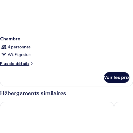
Chambre
4 personnes
Wi-Fi gratuit
Plus
Plus de détails
de
détails
Voir les prix
sur
le
type
Hébergements similaires
de
chambre
Hotel Manuel Antonio
El Faro 
Chambre