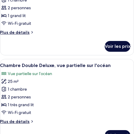
1 chambre
photos
pour
2 personnes
ce
1 grand lit
type
Wi-Fi gratuit
de
Plus
Plus de détails
chambre :
de
Chambre
détails
Voir les prix
sur
le
type
Afficher
Une chambre à coucher avec un grand l
6
de
Chambre Double Deluxe, vue partielle sur l'océan
toutes
chambre
Vue partielle sur l’océan
Chambre
les
25 m²
photos
pour
1 chambre
ce
2 personnes
type
1 très grand lit
de
Wi-Fi gratuit
chambre :
Plus
Plus de détails
Chambre
de
Double
détails