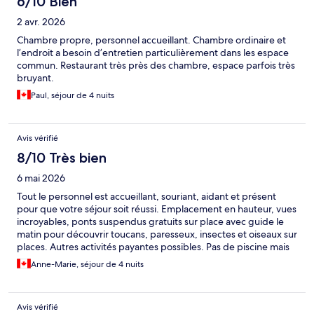
6/10 Bien
2 avr. 2026
Chambre propre, personnel accueillant. Chambre ordinaire et
l’endroit a besoin d’entretien particulièrement dans les espace
commun. Restaurant très près des chambre, espace parfois très
bruyant.
Paul, séjour de 4 nuits
Avis vérifié
8/10 Très bien
6 mai 2026
Tout le personnel est accueillant, souriant, aidant et présent
pour que votre séjour soit réussi. Emplacement en hauteur, vues
incroyables, ponts suspendus gratuits sur place avec guide le
matin pour découvrir toucans, paresseux, insectes et oiseaux sur
places. Autres activités payantes possibles. Pas de piscine mais
la mer compense largement. Bons déjeuners complets.
Anne-Marie, séjour de 4 nuits
Excellente affaire pour le prix. On recommande
Avis vérifié