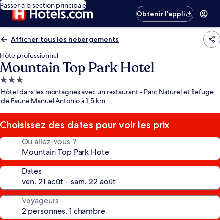
Passer à la section principale
Obtenir l’appli
Afficher tous les hébergements
Hôte professionnel
Mountain Top Park Hotel
Hébergement
3.0 étoiles
Hôtel dans les montagnes avec un restaurant - Parc Naturel et Refuge
de Faune Manuel Antonio à 1,5 km
Choisissez des dates pour voir les prix
Où allez-vous ?
Dates
Voyageurs