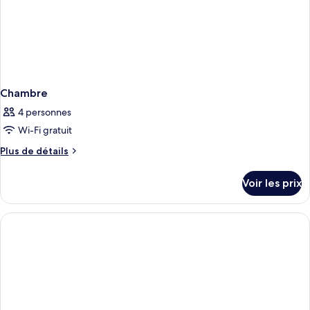
Chambre
4 personnes
Wi-Fi gratuit
Plus
Plus de détails
de
détails
Voir les prix
sur
le
type
de
chambre
Chambre