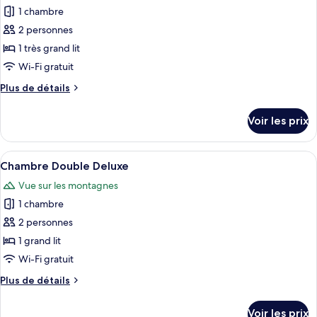
View
Double
1 chambre
photos
Room
pour
2 personnes
Corridor
ce
View
1 très grand lit
type
Wi-Fi gratuit
de
Plus
Plus de détails
chambre :
de
Chambre
détails
Voir les prix
sur
Double
le
Supérieure
type
Afficher
Une chambre d’hôtel avec un lit, un ta
6
de
Chambre Double Deluxe
toutes
chambre
Vue sur les montagnes
Chambre
les
Double
1 chambre
photos
Supérieure
pour
2 personnes
ce
1 grand lit
type
Wi-Fi gratuit
de
Plus
Plus de détails
chambre :
de
Chambre
détails
Voir les prix