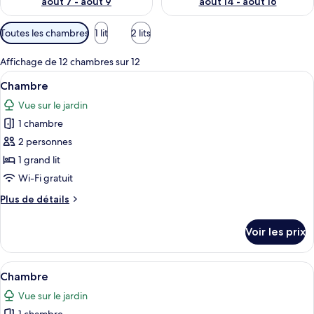
août 7 - août 9
août 14 - août 16
Filtres
Toutes les chambres
1 lit
2 lits
disponibles
pour
Affichage de 12 chambres sur 12
les
Afficher
Un lit bien fait, recouvert d’une couv
15
Chambre
chambres
toutes
Vue sur le jardin
les
1 chambre
photos
pour
2 personnes
ce
1 grand lit
type
Wi-Fi gratuit
de
Plus
Plus de détails
chambre :
de
Chambre
détails
Voir les prix
sur
le
type
Afficher
Un homme, appuyé sur la balustrade d’
6
de
Chambre
toutes
chambre
Vue sur le jardin
Chambre
les