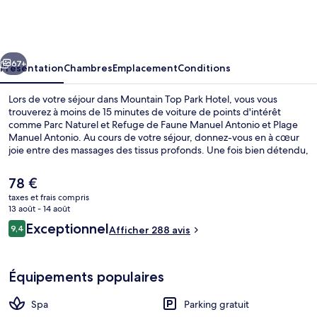
Top
Park
Hotel
cédent
Suivant
67+
Présentation
Chambres
Emplacement
Conditions
Lors de votre séjour dans Mountain Top Park Hotel, vous vous
trouverez à moins de 15 minutes de voiture de points d'intérêt
comme Parc Naturel et Refuge de Faune Manuel Antonio et Plage
Manuel Antonio. Au cours de votre séjour, donnez-vous en à cœur
joie entre des massages des tissus profonds. Une fois bien détendu,
vous savourerez d'autant mieux les délices qui vous attendent au
restaurant.
Le
78 €
prix
taxes et frais compris
actuel
13 août - 14 août
Massages aux pierres chaudes, massage
est
Avis
Exceptionnel
9,4
Afficher 288 avis
de
9,4 sur 10
voyageurs
78 €.
Équipements populaires
Spa
Parking gratuit