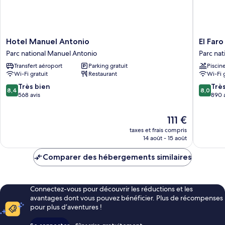
Hotel
El
Hotel Manuel Antonio
El Far
Manuel
Faro
Parc national Manuel Antonio
Parc nat
Antonio
Contain
Transfert aéroport
Parking gratuit
Piscin
Parc
Beach
Wi-Fi gratuit
Restaurant
Wi-Fi 
national
Hotel
Manuel
Parc
8.4
8.0
Très bien
Trè
8,4
8,0
Antonio
national
sur
sur
568 avis
890 
Manuel
10,
10,
Antonio
Très
Très
Le
111 €
bien,
bien,
nouveau
taxes et frais compris
568 avis
890 avis
prix
14 août - 15 août
est
de
Comparer des hébergements similaires
111 €
Connectez-vous pour découvrir les réductions et les
avantages dont vous pouvez bénéficier. Plus de récompenses
pour plus d’aventures !