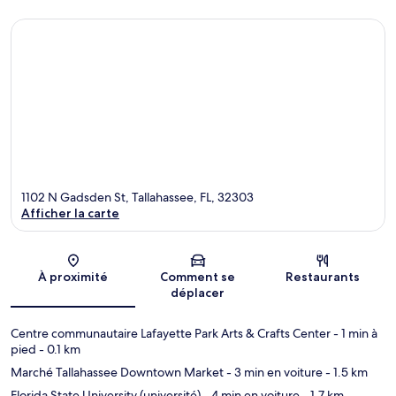
1102 N Gadsden St, Tallahassee, FL, 32303
Afficher la carte
Carte
À proximité
Comment se
Restaurants
déplacer
Centre communautaire Lafayette Park Arts & Crafts Center
- 1 min à
pied
- 0.1 km
Marché Tallahassee Downtown Market
- 3 min en voiture
- 1.5 km
Florida State University (université)
- 4 min en voiture
- 1.7 km