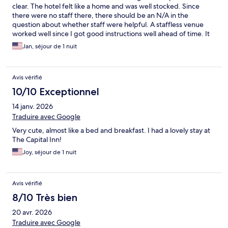
clear. The hotel felt like a home and was well stocked. Since
there were no staff there, there should be an N/A in the
question about whether staff were helpful. A staffless venue
worked well since I got good instructions well ahead of time. It
really is a beautiful place and a very enjoyable stay.
Jan, séjour de 1 nuit
Avis vérifié
10/10 Exceptionnel
14 janv. 2026
Traduire avec Google
Very cute, almost like a bed and breakfast. I had a lovely stay at
The Capital Inn!
Joy, séjour de 1 nuit
Avis vérifié
8/10 Très bien
20 avr. 2026
Traduire avec Google