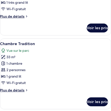
ce
1 très grand lit
type
Wi-Fi gratuit
de
Plus
Plus de détails
chambre :
de
Chambre
détails
Voir les prix
sur
Tradition
le
type
Afficher
Une chambre d’hôtel équipée d’un lit, d
8
de
Chambre Tradition
toutes
chambre
Vue sur le parc
Chambre
les
Tradition
33 m²
photos
pour
1 chambre
ce
2 personnes
type
1 grand lit
de
Wi-Fi gratuit
chambre :
Plus
Plus de détails
Chambre
de
Tradition
détails
Voir les prix
sur
le