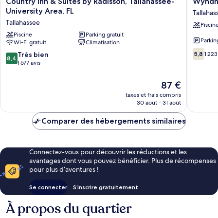
Country Inn & Suites by Radisson, Tallahassee-
Wyndha
Inn
Garden
University Area, FL
Tallahas
&
Tallahas
Tallahassee
Piscin
Suites
Capitol
by
Piscine
Parking gratuit
Tallahas
Parkin
Wi-Fi gratuit
Climatisation
Radisson,
5.8
Tallahassee-
8.4
Très bien
5,8
1 223
8,4
sur
University
sur
1 677 avis
10,
Area,
10,
1 223 avi
FL
Très
Le
87 €
Tallahassee
bien,
nouveau
taxes et frais compris
1 677 avis
prix
30 août - 31 août
est
de
Comparer des hébergements similaires
87 €
Connectez-vous pour découvrir les réductions et les
avantages dont vous pouvez bénéficier. Plus de récompenses
pour plus d’aventures !
Se connecter
S’inscrire gratuitement
À propos du quartier