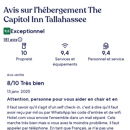
Avis sur l’hébergement The
Avis
Capitol Inn Tallahassee
Exceptionnel
9,6
181 avis
10
9,4
9,4
Propreté
Services et
Personnel et service
équipements
Avis
Avis vérifié
8/10 Très bien
13 janv. 2025
Attention, personne pour vous aider en chair et en
Il faut savoir qu'il s'agit d'un self check-in, c'est à dire qu'il faut
avoir reçu par mil ou par WhatsApp les code d'entrée et de wifi.
Hotel.com vous envoie l'ensemble dans un mail séparé. Cela
marche très bien mais si vous avez le moindre problème, il faut
appeler par téléphone. En tant que Français, je n'ai pas une