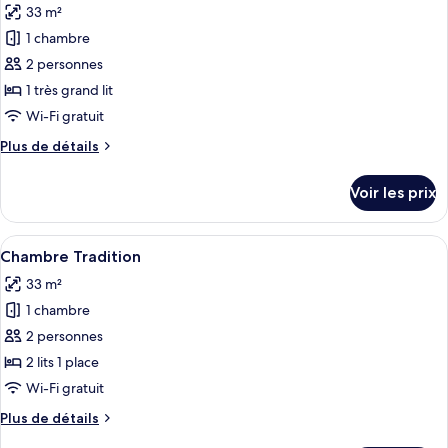
33 m²
Chambre
les
Premium
1 chambre
photos
pour
2 personnes
ce
1 très grand lit
type
Wi-Fi gratuit
de
Plus
Plus de détails
chambre :
de
Chambre
détails
Voir les prix
sur
Tradition
le
type
Afficher
Une chambre d’hôtel moderne avec deux
6
de
Chambre Tradition
toutes
chambre
33 m²
Chambre
les
Tradition
1 chambre
photos
pour
2 personnes
ce
2 lits 1 place
type
Wi-Fi gratuit
de
Plus
Plus de détails
chambre :
de