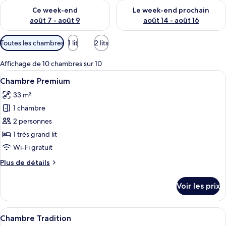
s
Vérifier la disponibilité pour ce week-end août 7 - août 9
Vérifier la disponibilité pour 
Ce week-end
Le week-end prochain
p
août 7 - août 9
août 14 - août 16
a
r
Filtres
Toutes les chambres
1 lit
2 lits
disponibles
l
pour
Affichage de 10 chambres sur 10
e
les
s
Afficher
Une chambre d’hôtel avec un grand lit,
5
Chambre Premium
chambres
toutes
v
33 m²
les
o
1 chambre
photos
y
a
pour
2 personnes
g
ce
1 très grand lit
e
type
u
Wi-Fi gratuit
r
de
Plus
Plus de détails
s
chambre :
de
Chambre
détails
Voir les prix
sur
Premium
le
type
Afficher
Une chambre à coucher avec un lit, un
5
de
Chambre Tradition
toutes
chambre