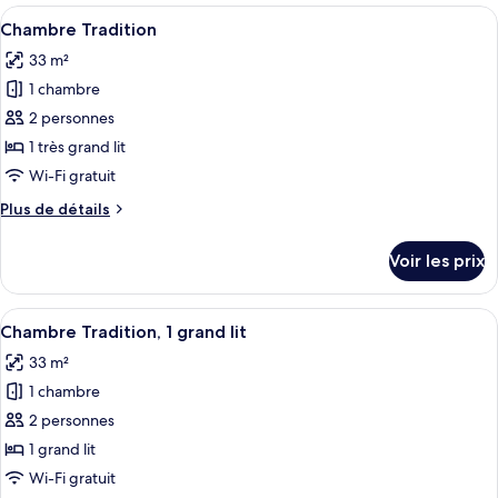
type
Afficher
Une chambre à coucher avec un lit, un
6
de
Chambre Tradition
toutes
chambre
33 m²
Chambre
les
Tradition
1 chambre
photos
pour
2 personnes
ce
1 très grand lit
type
Wi-Fi gratuit
de
Plus
Plus de détails
chambre :
de
Chambre
détails
Voir les prix
sur
Tradition
le
type
Afficher
Une chambre à coucher avec un grand l
7
de
Chambre Tradition, 1 grand lit
toutes
chambre
33 m²
Chambre
les
Tradition
1 chambre
photos
pour
2 personnes
ce
1 grand lit
type
Wi-Fi gratuit