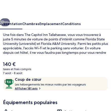
Capitol
Inn
Tallahassee
cédent
Suivant
99+
Présentation
Chambres
Emplacement
Conditions
Une fois dans The Capitol Inn Tallahassee, vous vous trouverez à
juste 5 minutes de voiture de points d'intérêt comme Florida State
University (université) et Florida A&M University. Parmi les petits plus
appréciable, l'accès Wi-Fi et le parking sans voiturier. En voiture
depuis cet hôtel, il ne vous faudra pas longtemps pour vous rendre
à Bobby Bowden Field at Doak Campbell Stadium. Les autres
voyageurs adorent le personnel attentionné.
Le
140 €
prix
taxes et frais compris
actuel
7 août - 8 août
Rampes dans les escaliers
est
Avis
9,6
Coup de cœur
de
voyageurs
L
sur
Les hébergements les mieux notés par les voyageurs
140 €.
e
Afficher 181 avis
10,
s
Coup
de
Équipements populaires
h
cœur
é
b