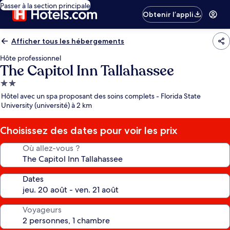
Passer à la section principale
Obtenir l’appli
Afficher tous les hébergements
Hôte professionnel
The Capitol Inn Tallahassee
Hébergement
2.0 étoiles
Hôtel avec un spa proposant des soins complets - Florida State
University (université) à 2 km
Choisissez des dates pour voir les prix
Où allez-vous ?
Dates
Voyageurs