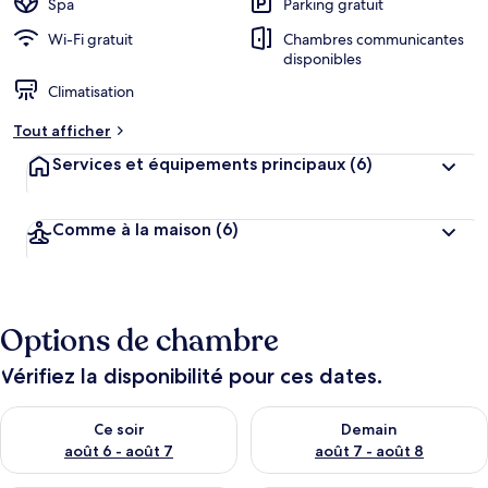
Spa
Parking gratuit
e
r
Wi-Fi gratuit
Chambres communicantes
g
disponibles
e
Climatisation
m
e
Tout afficher
n
t
Services et équipements principaux
(6)
s
l
Comme à la maison
(6)
e
s
m
i
Options de chambre
e
u
x
Vérifiez la disponibilité pour ces dates.
n
Vérifier la disponibilité pour ce soir août 6 - août 7
Vérifier la disponibilité pour 
Ce soir
Demain
o
t
août 6 - août 7
août 7 - août 8
é