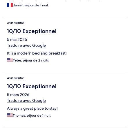
carte sims qui permet d'appeler, juste pour les données
daniel, séjour de 1 nuit
numérique. Donc comme j'avais un problème de code, j'ai dû
trouvé un américain qui appelle pour moi. J'ai eu de la chance.
Sinon, vous disposez une belle chambre et de tout un
Avis vérifié
appartement très joliment décoré. Du confort et de la place, à
condition de bien s'entendre avec les autres occupants. Il m'a
10/10 Exceptionnel
semblé qu'il y avait 5 chambres.
5 mai 2026
Traduire avec Google
It is a modern bed and breakfast!
Peter, séjour de 2 nuits
Avis vérifié
10/10 Exceptionnel
5 mars 2026
Traduire avec Google
Always a great place to stay!
Thomas, séjour de 1 nuit