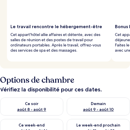
Le travail rencontre le hébergement-être
Bonus 
Cet appart'hôtel allie affaires et détente, avec des
Cet appa
salles de réunion et des postes de travail pour
déjeune
ordinateurs portables. Après le travail, offrez-vous
Faites l
des services de spa et des massages.
avec une
Options de chambre
Vérifiez la disponibilité pour ces dates.
Vérifier la disponibilité pour ce soir août 8 - août 9
Vérifier la disponibilité pour 
Ce soir
Demain
août 8 - août 9
août 9 - août 10
Vérifier la disponibilité pour ce week-end août 14 - août 16
Vérifier la disponibilité pour
Ce week-end
Le week-end prochain