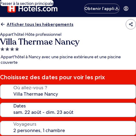
Passer à la section principale
Obtenir l’appli
Afficher tous les hébergements
Appart’hôtel
·
Hôte professionnel
Villa Thermae Nancy
Hébergement
4.0 étoiles
Appart'hôtel à Nancy avec une piscine extérieure et une piscine
couverte
Choisissez des dates pour voir les prix
Où allez-vous ?
Dates
Voyageurs