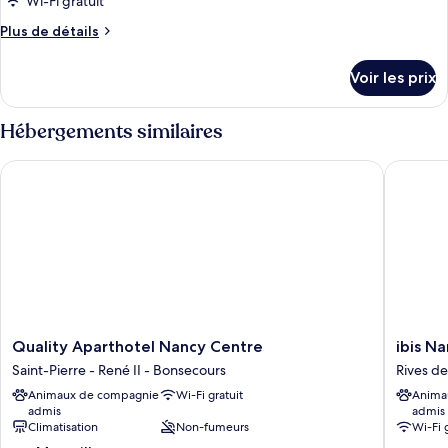
Wi-Fi gratuit
Plus
Plus de détails
de
détails
Voir les prix
sur
le
type
Hébergements similaires
de
chambre
Quality Aparthotel Nancy Centre
ibis Nanc
Chambre
Quality
ibis
Quality Aparthotel Nancy Centre
ibis N
Aparthotel
Nancy
Saint-Pierre - René II - Bonsecours
Rives d
Nancy
Centre
Animaux de compagnie
Wi-Fi gratuit
Anima
Centre
Stanislas
admis
admis
Saint-
Rives
Climatisation
Non-fumeurs
Wi-Fi 
Pierre
de