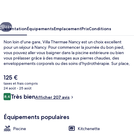
Thermae
Nancy
cédent
Suivant
22+
Présentation
Équipements
Emplacement
Prix
Conditions
Non loin d'une gare, Villa Thermae Nancy est un choix excellent
pour un séjour à Nancy. Pour commencer la journée du bon pied,
vous pouvez aller vous baigner dans la piscine extérieure ou bien
vous prélasser grâce à des massages aux pierres chaudes, des
enveloppements corporels ou des soins d'hydrothérapie. Sur place,
vous profiterez d'une piscine couverte et d'une salle de fitness,
l'assurance d'un séjour réussi. Les appartements vous offrent en
Le
125 €
outre une kitchenette et un balcon.
prix
taxes et frais compris
actuel
24 août - 25 août
Extérieur
est
Avis
Très bien
8,4
Afficher 207 avis
de
8,4 sur 10
voyageurs
125 €.
Équipements populaires
Piscine
Kitchenette