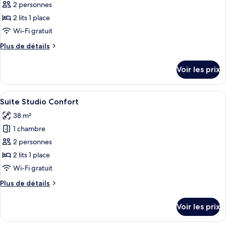
ce
2 personnes
type
2 lits 1 place
de
Wi-Fi gratuit
chambre :
Plus
Plus de détails
Studio
de
Confort
détails
Voir les prix
sur
le
type
Afficher
Une chambre d’hôtel avec un grand lit
5
de
Suite Studio Confort
toutes
chambre
38 m²
Studio
les
Confort
1 chambre
photos
pour
2 personnes
ce
2 lits 1 place
type
Wi-Fi gratuit
de
Plus
Plus de détails
chambre :
de
Suite
détails
Voir les prix
sur
Studio
le
Confort