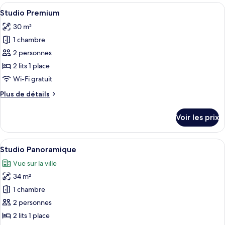
type
Afficher
Une chambre d’hôtel avec un grand lit
4
de
Studio Premium
toutes
chambre
30 m²
Suite
les
Studio
1 chambre
photos
Confort
pour
2 personnes
ce
2 lits 1 place
type
Wi-Fi gratuit
de
Plus
Plus de détails
chambre :
de
Studio
détails
Voir les prix
sur
Premium
le
type
Afficher
Une chambre d’hôtel avec un grand lit
4
de
Studio Panoramique
toutes
chambre
Vue sur la ville
Studio
les
Premium
34 m²
photos
pour
1 chambre
ce
2 personnes
type
2 lits 1 place
de