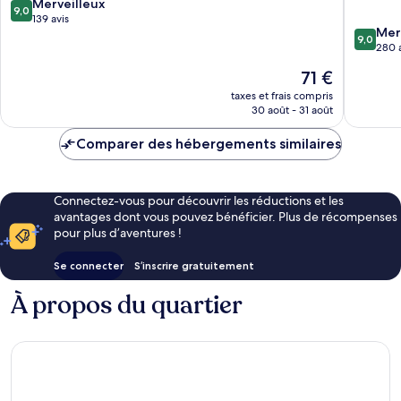
9.0
-
Merveilleux
Meurth
9,0
sur
René
139 avis
9.0
Mer
10,
II
9,0
sur
280 
Merveilleux,
-
10,
139 avis
Bonsecours
Le
71 €
Merveill
nouveau
280 avis
taxes et frais compris
prix
30 août - 31 août
est
de
Comparer des hébergements similaires
71 €
Connectez-vous pour découvrir les réductions et les
avantages dont vous pouvez bénéficier. Plus de récompenses
pour plus d’aventures !
Se connecter
S’inscrire gratuitement
À propos du quartier