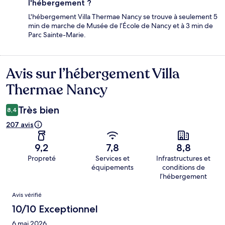
l'hébergement ?
L'hébergement Villa Thermae Nancy se trouve à seulement 5
min de marche de Musée de l’École de Nancy et à 3 min de
Parc Sainte-Marie.
Avis sur l’hébergement Villa
Avis
Thermae Nancy
Très bien
8,4
207 avis
9,2
7,8
8,8
Propreté
Services et
Infrastructures et
équipements
conditions de
l’hébergement
Avis
Avis vérifié
10/10 Exceptionnel
6 mai 2026