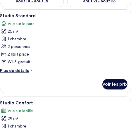
août 14 - août 16
août 21 - août 23
Afficher
Une chambre d’hôtel avec un grand lit
5
Studio Standard
toutes
Vue sur le parc
les
25 m²
photos
pour
1 chambre
ce
2 personnes
type
2 lits 1 place
de
Wi-Fi gratuit
chambre :
Plus
Plus de détails
Studio
de
Standard
détails
Voir les prix
sur
le
type
Afficher
Une chambre d’hôtel avec un grand lit
4
de
Studio Confort
toutes
chambre
Vue sur la ville
Studio
les
Standard
29 m²
photos
pour
1 chambre