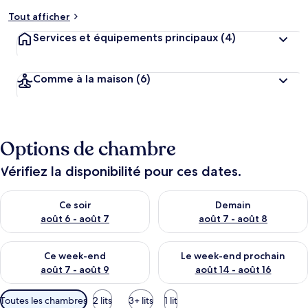
Tout afficher
Services et équipements principaux
(4)
Comme à la maison
(6)
Options de chambre
Vérifiez la disponibilité pour ces dates.
Vérifier la disponibilité pour ce soir août 6 - août 7
Vérifier la disponibilité pour 
Ce soir
Demain
août 6 - août 7
août 7 - août 8
Vérifier la disponibilité pour ce week-end août 7 - août 9
Vérifier la disponibilité pour 
Ce week-end
Le week-end prochain
août 7 - août 9
août 14 - août 16
Filtres
Toutes les chambres
2 lits
3+ lits
1 lit