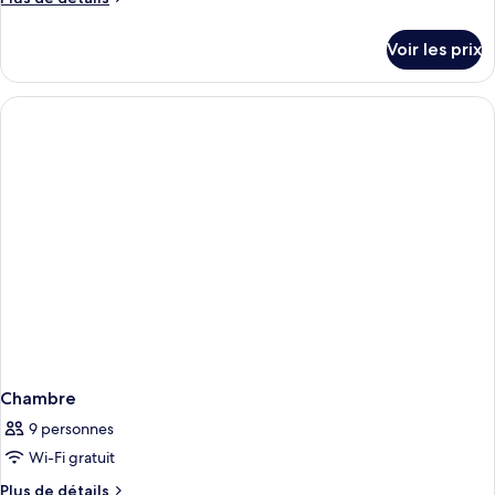
de
détails
Voir les prix
sur
le
type
de
chambre
Chambre
Chambre
9 personnes
Wi-Fi gratuit
Plus
Plus de détails