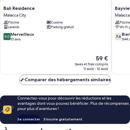
Bali
Bayview
Bali Residence
Bayvie
Residence
Hotel
Malacca City
Malacca 
Malacca
Melaka
Piscine
Cuisine
Piscin
City
Malacca
Laverie
Parking gratuit
Wi-Fi 
City
9.0
7.6
Merveilleux
Bie
9,0
7,6
sur
sur
10 avis
544 a
10,
10,
Merveilleux,
Bien,
10 avis
544 avis
Le
59 €
nouveau
taxes et frais compris
prix
11 août - 12 août
est
de
Comparer des hébergements similaires
59 €
Connectez-vous pour découvrir les réductions et les
avantages dont vous pouvez bénéficier. Plus de récompenses
pour plus d’aventures !
Se connecter
S’inscrire gratuitement