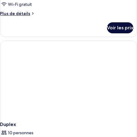
Wi-Fi gratuit
Plus
Plus de détails
de
détails
Voir les prix
sur
le
type
de
chambre
Duplex
303
Duplex
10 personnes