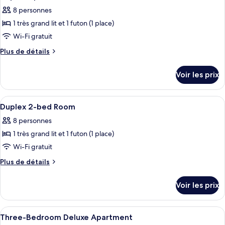
toutes
chambre
8 personnes
Chambre
les
1 très grand lit et 1 futon (1 place)
photos
pour
Wi-Fi gratuit
ce
Plus
Plus de détails
type
de
détails
de
Voir les prix
sur
chambre :
le
Duplex
type
Afficher
Une chambre moderne avec un grand lit
37
Apartment
de
Duplex 2-bed Room
toutes
chambre
8 personnes
Duplex
les
Apartment
1 très grand lit et 1 futon (1 place)
photos
pour
Wi-Fi gratuit
ce
Plus
Plus de détails
type
de
détails
de
Voir les prix
sur
chambre :
le
Duplex
type
Afficher
Un salon moderne comprenant un canapé
1
2-
de
Three-Bedroom Deluxe Apartment
toutes
chambre