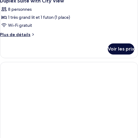
Duplex Suite with City View
8 personnes
1 très grand lit et 1 futon (1 place)
Wi-Fi gratuit
Plus
Plus de détails
de
détails
Voir les prix
sur
le
type
de
chambre
Duplex
Suite
with
City
View