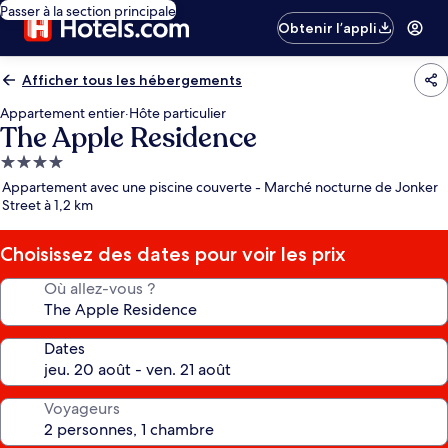
Passer à la section principale
Obtenir l’appli
Afficher tous les hébergements
Appartement entier
·
Hôte particulier
The Apple Residence
Hébergement
4.0 étoiles
Appartement avec une piscine couverte - Marché nocturne de Jonker
Street à 1,2 km
Choisissez des dates pour voir les prix
Où allez-vous ?
Dates
Voyageurs