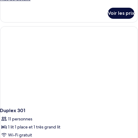
de
détails
Voir les prix
sur
le
type
de
chambre
Chambre
Duplex 301
11 personnes
1 lit 1 place et 1 très grand lit
Wi-Fi gratuit