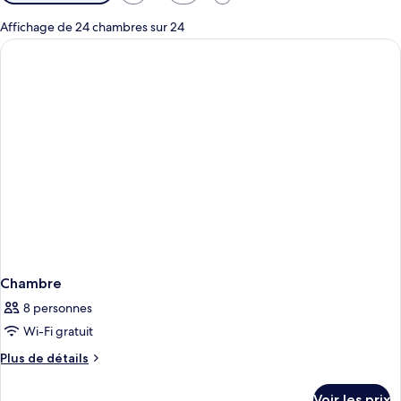
disponibles
pour
Affichage de 24 chambres sur 24
les
chambres
Chambre
8 personnes
Wi-Fi gratuit
Plus
Plus de détails
de
détails
Voir les prix