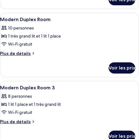
sur
le
type
Afficher
Une chambre d’hôtel avec deux lits, un
22
de
Modern Duplex Room
toutes
chambre
10 personnes
Chambre
les
1 très grand lit et 1 lit 1 place
photos
pour
Wi-Fi gratuit
ce
Plus
Plus de détails
type
de
détails
de
Voir les prix
sur
chambre :
le
Modern
type
Afficher
Une chambre d’hôtel avec deux lits, un
19
Duplex
de
Modern Duplex Room 3
toutes
chambre
Room
8 personnes
Modern
les
Duplex
1 lit 1 place et 1 très grand lit
photos
Room
pour
Wi-Fi gratuit
ce
Plus
Plus de détails
type
de
détails
de
Voir les prix
sur