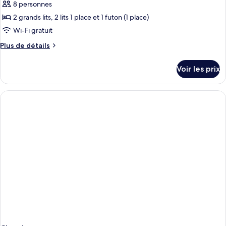
8 personnes
2 grands lits, 2 lits 1 place et 1 futon (1 place)
Wi-Fi gratuit
Plus
Plus de détails
de
détails
Voir les prix
sur
le
type
de
chambre
Two-
Bedroom
Apartment