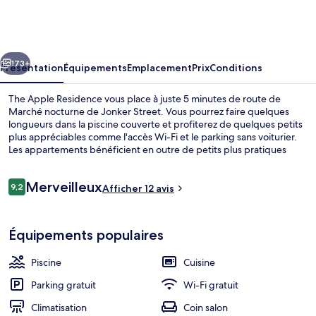
Apple
Residence
cédent
Suivant
173+
Présentation
Équipements
Emplacement
Prix
Conditions
The Apple Residence vous place à juste 5 minutes de route de
Marché nocturne de Jonker Street. Vous pourrez faire quelques
longueurs dans la piscine couverte et profiterez de quelques petits
plus appréciables comme l'accès Wi-Fi et le parking sans voiturier.
Les appartements bénéficient en outre de petits plus pratiques
comme une cuisine, une TV connectée et un pommeau de douche à
« effet pluie ».
Avis
Merveilleux
9,2
Afficher 12 avis
9,2 sur 10
voyageurs
Piscine couverte
Équipements populaires
Piscine
Cuisine
Parking gratuit
Wi-Fi gratuit
Climatisation
Coin salon