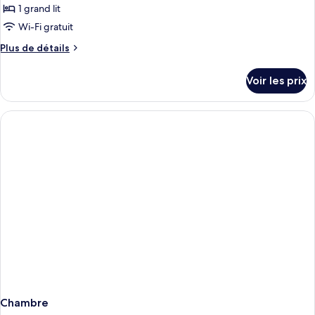
1 grand lit
Wi-Fi gratuit
Plus
Plus de détails
de
détails
Voir les prix
sur
le
type
de
chambre
Duplex
Chambre