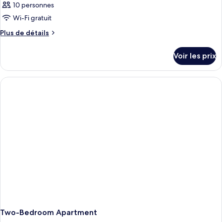
10 personnes
Wi-Fi gratuit
Plus
Plus de détails
de
détails
Voir les prix
sur
le
type
de
chambre
Chambre
Two-Bedroom Apartment