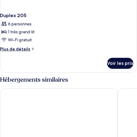
Duplex 205
6 personnes
1 très grand lit
Wi-Fi gratuit
Plus
Plus de détails
de
détails
Voir les prix
sur
le
type
Hébergements similaires
de
chambre
Bali Residence
Bayview 
Duplex
205