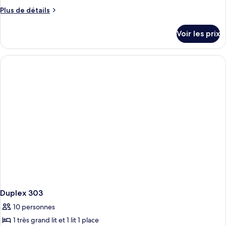
Plus
Plus de détails
de
détails
Voir les prix
sur
le
type
de
chambre
Duplex
301
Duplex 303
10 personnes
1 très grand lit et 1 lit 1 place