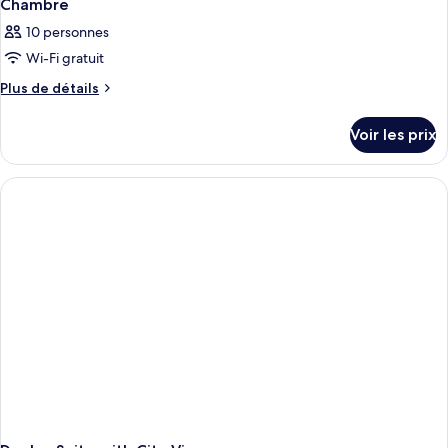
Chambre
10 personnes
Wi-Fi gratuit
Plus
Plus de détails
de
détails
Voir les prix
sur
le
type
de
chambre
Chambre