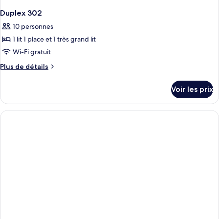
Duplex 302
10 personnes
1 lit 1 place et 1 très grand lit
Wi-Fi gratuit
Plus
Plus de détails
de
détails
Voir les prix
sur
le
type
de
chambre
Duplex
302