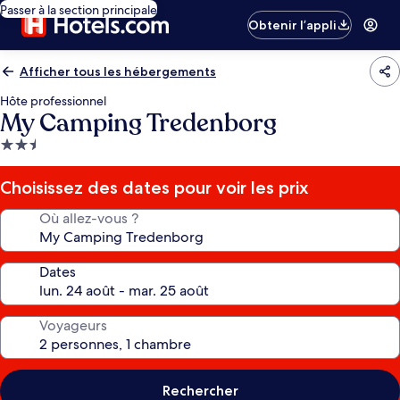
Passer à la section principale
Obtenir l’appli
Afficher tous les hébergements
Hôte professionnel
My Camping Tredenborg
Hébergement
2.5 étoiles
Choisissez des dates pour voir les prix
Où allez-vous ?
Dates
Voyageurs
Rechercher