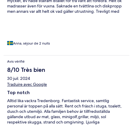
mycket, ev hade stålram istället för trä varit att föredra. Helt ok
madrasser även för vuxna. Saknade en tvättlina och diskpropp
men annars var allt helt ok vad gäller utrustning. Trevligt med
hudvänligt område!
Anna, séjour de 2 nuits
Avis vérifié
8/10 Très bien
30 juil. 2024
Traduire avec Google
Top notch
Alltid lika vackra Tredenborg. Fantastisk service, samtlig
personal är toppen på alla sätt. Rent och fräsch i stuga, toalett,
dusch och utemiljö. Alla familjen behov är tillfredsställda
gällande utbud av mat, glass, minigolf,grillar, miljö, sol
respektive skugga, strand och omgivning. Ljuvliga
promenadstråk och numer till och med en schysst restaurang.
Rummet i minsta stugan skulle inte rekommenderas för mer än