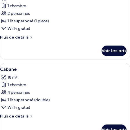
les
1 chambre
photos
pour
2 personnes
ce
1 lit superposé (1 place)
type
Wi-Fi gratuit
de
Plus
Plus de détails
chambre :
de
Cabane
détails
Voir les prix
sur
le
type
Afficher
Il s’agit d’un petit bâtiment d’un seul
5
de
Cabane
toutes
chambre
18 m²
Cabane
les
1 chambre
photos
pour
4 personnes
ce
1 lit superposé (double)
type
Wi-Fi gratuit
de
Plus
Plus de détails
chambre :
de
Cabane
détails
Voir les prix