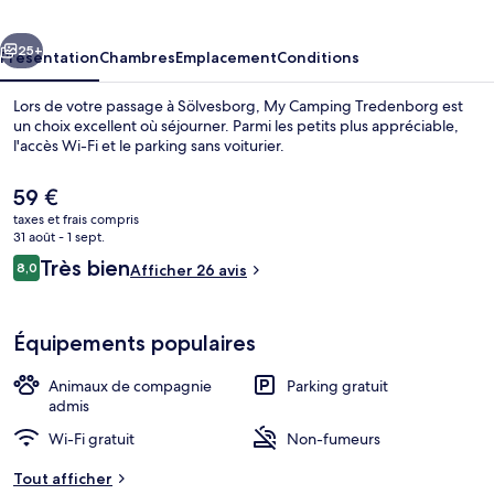
cédent
Suivant
25+
Présentation
Chambres
Emplacement
Conditions
Lors de votre passage à Sölvesborg, My Camping Tredenborg est
un choix excellent où séjourner. Parmi les petits plus appréciable,
l'accès Wi-Fi et le parking sans voiturier.
Le
59 €
prix
taxes et frais compris
actuel
31 août - 1 sept.
est
Avis
Très bien
8,0
Afficher 26 avis
de
8,0 sur 10
voyageurs
Réception
59 €.
Équipements populaires
Animaux de compagnie
Parking gratuit
admis
Wi-Fi gratuit
Non-fumeurs
Tout afficher