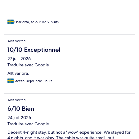
två personer. Det var svårt att få plats mer än en person vid
bordet i stugan. Som tur är var det vackert väder så vi kunde
sitta ute!
Charlotta, séjour de 2 nuits
Avis vérifié
10/10 Exceptionnel
27 juil. 2026
Traduire avec Google
Allt var bra.
Stefan, séjour de 1 nuit
Avis vérifié
6/10 Bien
24 juil. 2026
Traduire avec Google
Decent 4-night stay, but not a "wow" experience. We stayed for
4 nights, and it was okay. The cabin was quite small, but