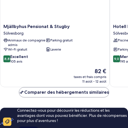
Mjällbyhus
Hotell
Mjällbyhus Pensionat & Stugby
Hotell
Pensionat
Hanöhu
Sölvesborg
Sölvesb
&
Hällevik
Animaux de compagnie
Parking gratuit
Piscin
Stugby
Sölvesb
admis
Sölvesborg
Wi-Fi gratuit
Laverie
Parkin
8.8
9.0
Excellent
Mer
8,8
9,0
sur
sur
105 avis
195 a
10,
10,
Le
82 €
Excellent,
Merveill
nouveau
105 avis
195 avis
taxes et frais compris
prix
11 août - 12 août
est
de
Comparer des hébergements similaires
82 €
Connectez-vous pour découvrir les réductions et les
avantages dont vous pouvez bénéficier. Plus de récompenses
pour plus d’aventures !