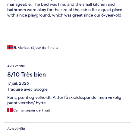
manageable. The bed was fine, and the small kitchen and
bathroom were okay for the size of the cabin. ​It’s a quiet place
with a nice playground, which was great since our 6-year-old
son could easily run over and play. The beach was nice and the
water was warm, though we were a bit skeptical about actually
swimming in it. ​Having access to a laundry room was super
helpful for a 4-night stay. Overall, an okay place, but nothing
extraordinary.
EL Maricar, séjour de 4 nuits
Avis vérifié
8/10 Très bien
17 juil. 2026
Traduire avec Google
Rent, pænt og velholdt. Altfor få skraldespande, men virkelig
pænt værelse/ hytte.
Carina, séjour de 1 nuit
Avis vérifié