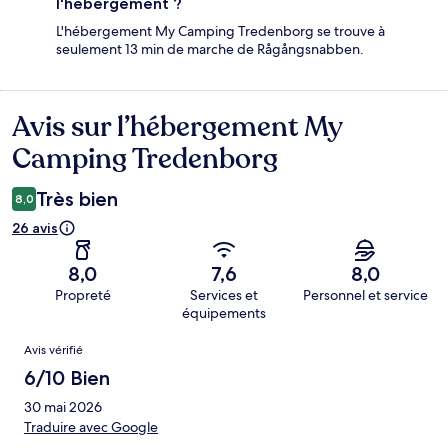
l'hébergement ?
L'hébergement My Camping Tredenborg se trouve à
seulement 13 min de marche de Rågångsnabben.
Avis sur l’hébergement My
Avis
Camping Tredenborg
Très bien
8,0
26 avis
8,0
7,6
8,0
Propreté
Services et
Personnel et service
équipements
Avis
Avis vérifié
6/10 Bien
30 mai 2026
Traduire avec Google