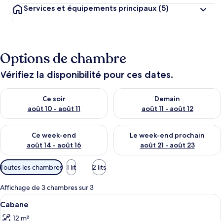
Services et équipements principaux
(5)
Options de chambre
Vérifiez la disponibilité pour ces dates.
Vérifier la disponibilité pour ce soir août 10 - août 11
Vérifier la disponibilité pour 
Ce soir
Demain
août 10 - août 11
août 11 - août 12
Vérifier la disponibilité pour ce week-end août 14 - août 16
Vérifier la disponibilité pour
Ce week-end
Le week-end prochain
août 14 - août 16
août 21 - août 23
Filtres
Toutes les chambres
1 lit
2 lits
disponibles
pour
Affichage de 3 chambres sur 3
les
Afficher
Une rangée de cabanes rouges et blan
2
Cabane
chambres
toutes
12 m²