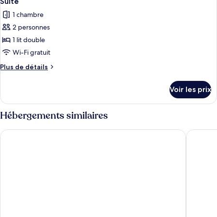
Suite
toutes
chambre
1 chambre
Suite
les
2 personnes
photos
pour
1 lit double
ce
Wi-Fi gratuit
type
Plus
Plus de détails
de
de
chambre :
détails
Voir les prix
sur
Suite
le
type
Hébergements similaires
de
chambre
Kubitschek Hotel Flat Particular
Brasilia 
Suite