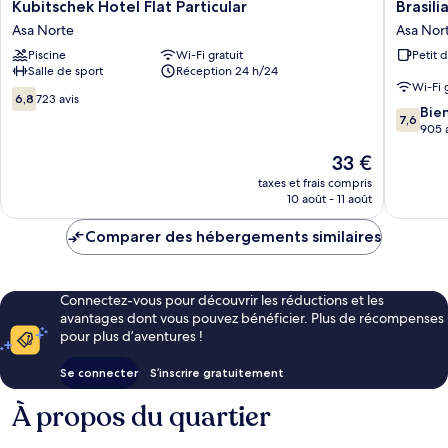
Kubitschek
Brasilia
Kubitschek Hotel Flat Particular
Brasil
Hotel
Tower
Asa Norte
Asa Nor
Flat
Hotel
Piscine
Wi-Fi gratuit
Petit 
Particular
by
Salle de sport
Réception 24 h/24
Asa
Castelo
Wi-Fi 
Norte
Itaipava
6.8
6,8
723 avis
7.6
Asa
Bie
sur
7,6
sur
Norte
905 
10,
10,
723 avis
Le
33 €
Bien,
nouveau
905 avis
taxes et frais compris
prix
10 août - 11 août
est
de
Comparer des hébergements similaires
33 €
Connectez-vous pour découvrir les réductions et les
avantages dont vous pouvez bénéficier. Plus de récompenses
pour plus d’aventures !
Se connecter
S’inscrire gratuitement
À propos du quartier