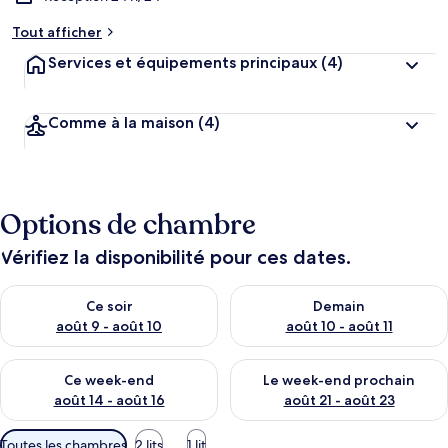
Tout afficher
Services et équipements principaux
(4)
Comme à la maison
(4)
Options de chambre
Vérifiez la disponibilité pour ces dates.
Vérifier la disponibilité pour ce soir août 9 - août 10
Vérifier la disponibilité pour 
Ce soir
Demain
août 9 - août 10
août 10 - août 11
Vérifier la disponibilité pour ce week-end août 14 - août 16
Vérifier la disponibilité pour
Ce week-end
Le week-end prochain
août 14 - août 16
août 21 - août 23
Filtres
Toutes les chambres
2 lits
1 lit