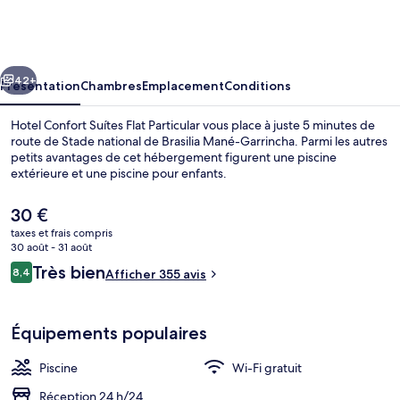
Confort
Suítes
Flat
cédent
Suivant
Particular
42+
Présentation
Chambres
Emplacement
Conditions
Hotel Confort Suítes Flat Particular vous place à juste 5 minutes de
route de Stade national de Brasilia Mané-Garrincha. Parmi les autres
petits avantages de cet hébergement figurent une piscine
extérieure et une piscine pour enfants.
Le
30 €
prix
taxes et frais compris
actuel
30 août - 31 août
est
Avis
Très bien
8,4
Suite | Extérieur
Afficher 355 avis
de
8,4 sur 10
voyageurs
30 €.
Équipements populaires
Piscine
Wi-Fi gratuit
Réception 24 h/24