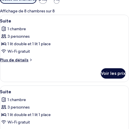
disponibles
pour
Affichage de 8 chambres sur 8
les
Afficher
Une chambre d’hôtel avec un lit, une 
8
Suite
chambres
toutes
1 chambre
les
3 personnes
photos
pour
1 lit double et 1 lit 1 place
ce
Wi-Fi gratuit
type
Plus
Plus de détails
de
de
chambre :
détails
Voir les prix
sur
Suite
le
type
Afficher
Une chambre à coucher comprenant un l
9
de
Suite
toutes
chambre
1 chambre
Suite
les
3 personnes
photos
pour
1 lit double et 1 lit 1 place
ce
Wi-Fi gratuit
type