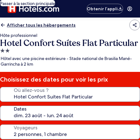
Passer à la section principale
Obtenir l’appli
Afficher tous les hébergements
Hôte professionnel
Hotel Confort Suítes Flat Particular
Hébergement
2.0 étoiles
Hôtel avec une piscine extérieure - Stade national de Brasilia Mané-
Garrincha à 2 km
Choisissez des dates pour voir les prix
Où allez-vous ?
Dates
Voyageurs