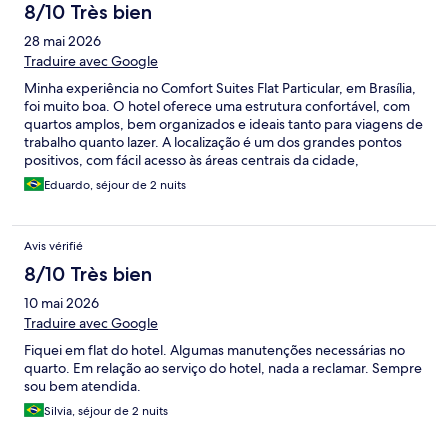
8/10 Très bien
28 mai 2026
Traduire avec Google
Minha experiência no Comfort Suites Flat Particular, em Brasília,
foi muito boa. O hotel oferece uma estrutura confortável, com
quartos amplos, bem organizados e ideais tanto para viagens de
trabalho quanto lazer. A localização é um dos grandes pontos
positivos, com fácil acesso às áreas centrais da cidade,
restaurantes e principais pontos de Brasília. O atendimento foi
Eduardo, séjour de 2 nuits
cordial e eficiente, e a estrutura do hotel atende bem às
necessidades do dia a dia. A área de lazer e comodidades
também ajudam a tornar a estadia mais agradável. O café da
Avis vérifié
manhã teve boas opções e ambiente organizado. No geral, é
uma ótima opção em Brasília, com bom custo-benefício,
8/10 Très bien
conforto e excelente localização.
10 mai 2026
Traduire avec Google
Fiquei em flat do hotel. Algumas manutenções necessárias no
quarto. Em relação ao serviço do hotel, nada a reclamar. Sempre
sou bem atendida.
Silvia, séjour de 2 nuits