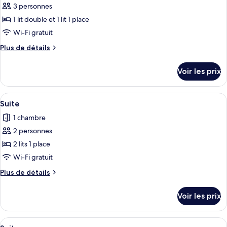
3 personnes
photos
pour
1 lit double et 1 lit 1 place
ce
Wi-Fi gratuit
type
Plus
Plus de détails
de
de
chambre :
détails
Voir les prix
sur
Suite
le
type
Afficher
Une pièce dotée d’une porte-fenêtre co
7
de
Suite
toutes
chambre
1 chambre
Suite
les
2 personnes
photos
pour
2 lits 1 place
ce
Wi-Fi gratuit
type
Plus
Plus de détails
de
de
chambre :
détails
Voir les prix
sur
Suite
le
type
Afficher
Une chambre d’hôtel avec un grand lit,
9
de