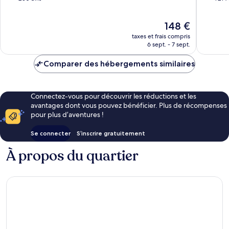
10,
10,
Merveilleux,
Merveill
Le
148 €
250 avis
1 214 avi
nouveau
taxes et frais compris
prix
6 sept. - 7 sept.
est
de
Comparer des hébergements similaires
148 €
Connectez-vous pour découvrir les réductions et les
avantages dont vous pouvez bénéficier. Plus de récompenses
pour plus d’aventures !
Se connecter
S’inscrire gratuitement
À propos du quartier