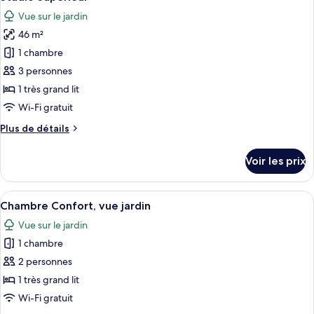
toutes
chambre
Vue sur le jardin
Studio
les
Supérieur
46 m²
photos
pour
1 chambre
ce
3 personnes
type
1 très grand lit
de
Wi-Fi gratuit
chambre :
Plus
Plus de détails
Studio
de
Supérieur
détails
Voir les prix
sur
le
type
Afficher
Une chambre d’hôtel avec un grand lit
11
de
Chambre Confort, vue jardin
toutes
chambre
Vue sur le jardin
Studio
les
Supérieur
1 chambre
photos
pour
2 personnes
ce
1 très grand lit
type
Wi-Fi gratuit
de