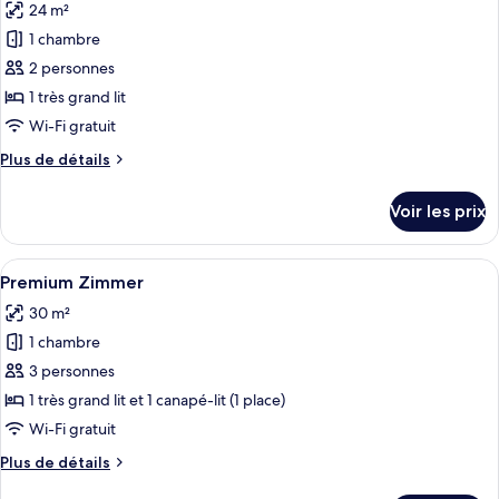
24 m²
Cozy
les
Business
1 chambre
photos
pour
2 personnes
ce
1 très grand lit
type
Wi-Fi gratuit
de
Plus
Plus de détails
chambre :
de
Chambre
détails
Voir les prix
sur
Double
le
Confort
type
Afficher
Un lit bien fait, avec une tête de lit, 
10
de
Premium Zimmer
toutes
chambre
30 m²
Chambre
les
Double
1 chambre
photos
Confort
pour
3 personnes
ce
1 très grand lit et 1 canapé-lit (1 place)
type
Wi-Fi gratuit
de
Plus
Plus de détails
chambre :
de