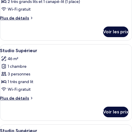
type
2 très grands lits et 1 canapé-lit (1 place)
de
Wi-Fi gratuit
chambre :
Plus
Plus de détails
Appartement
de
Supérieur
détails
Voir les prix
sur
le
type
Afficher
Un salon moderne doté d’un téléviseur 
5
de
Studio Supérieur
toutes
chambre
46 m²
Appartement
les
Supérieur
1 chambre
photos
pour
3 personnes
ce
1 très grand lit
type
Wi-Fi gratuit
de
Plus
Plus de détails
chambre :
de
Studio
détails
Voir les prix
sur
Supérieur
le
type
Afficher
Un salon moderne avec un canapé vert,
6
de
Studio Supérieur