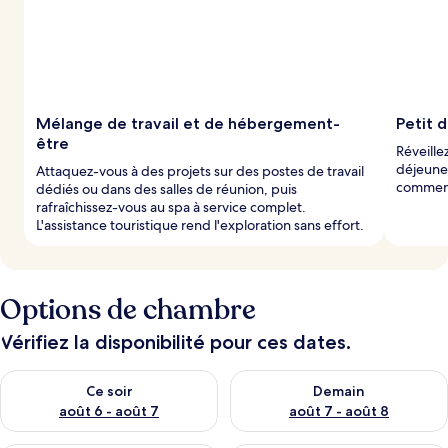
Mélange de travail et de hébergement-
Petit 
être
Réveille
déjeuner
Attaquez-vous à des projets sur des postes de travail
commenc
dédiés ou dans des salles de réunion, puis
rafraîchissez-vous au spa à service complet.
L'assistance touristique rend l'exploration sans effort.
Options de chambre
Vérifiez la disponibilité pour ces dates.
Vérifier la disponibilité pour ce soir août 6 - août 7
Vérifier la disponibilité pour 
Ce soir
Demain
août 6 - août 7
août 7 - août 8