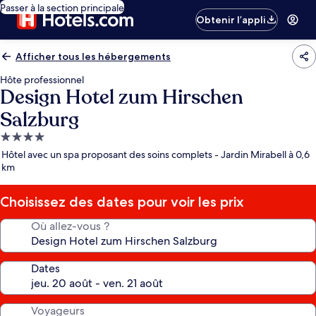
Passer à la section principale
Obtenir l’appli
Afficher tous les hébergements
Hôte professionnel
Design Hotel zum Hirschen
Salzburg
Hébergement
4.0 étoiles
Hôtel avec un spa proposant des soins complets - Jardin Mirabell à 0,6
km
Choisissez des dates pour voir les prix
Où allez-vous ?
Dates
Voyageurs