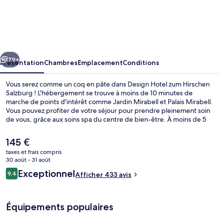
Design
Hotel
zum
Hirschen
cédent
Suivant
Salzburg
79+
Présentation
Chambres
Emplacement
Conditions
Vous serez comme un coq en pâte dans Design Hotel zum Hirschen
Salzburg ! L'hébergement se trouve à moins de 10 minutes de
marche de points d'intérêt comme Jardin Mirabell et Palais Mirabell.
Vous pouvez profiter de votre séjour pour prendre pleinement soin
de vous, grâce aux soins spa du centre de bien-être. À moins de 5
minutes en voiture, vous trouverez aussi des sites comme Marché
de Noël de Salzbourg et Maison de naissance de Mozart.
Le
145 €
prix
taxes et frais compris
actuel
30 août - 31 août
Extérieur
est
Avis
Exceptionnel
9,4
Afficher 433 avis
de
9,4 sur 10
voyageurs
145 €.
Équipements populaires