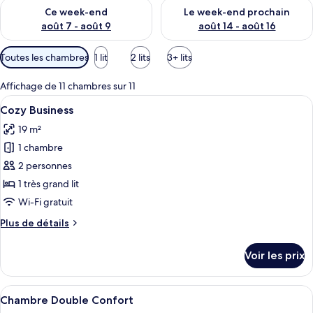
Vérifier la disponibilité pour ce week-end août 7 - août 9
Vérifier la disponibilité pour 
Ce week-end
Le week-end prochain
août 7 - août 9
août 14 - août 16
Filtres
Toutes les chambres
1 lit
2 lits
3+ lits
disponibles
pour
Affichage de 11 chambres sur 11
les
Afficher
Une chambre d’hôtel avec un grand lit
9
Cozy Business
chambres
toutes
19 m²
les
1 chambre
photos
pour
2 personnes
ce
1 très grand lit
type
Wi-Fi gratuit
de
Plus
Plus de détails
chambre :
de
Cozy
détails
Voir les prix
sur
Business
le
type
Afficher
Une chambre à coucher bien rangée, av
11
de
Chambre Double Confort
toutes
chambre