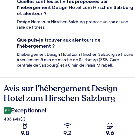
Quelles sont les activités proposées par
l'hébergement Design Hotel zum Hirschen Salzburg
et alentour ?
Design Hotel zum Hirschen Salzburg propose un spa et une
salle de fitness.
Que puis-je trouver aux alentours de
l'hébergement ?
L'hébergement Design Hotel zum Hirschen Salzburg se trouve
à seulement 5 min de marche de Salzbourg (ZSB-Gare
centrale de Salzbourg) et à 8 min de Palais Mirabell.
Avis sur l’hébergement Design
Avis
Hotel zum Hirschen Salzburg
Exceptionnel
9,4
433 avis
9,8
9,2
9,6