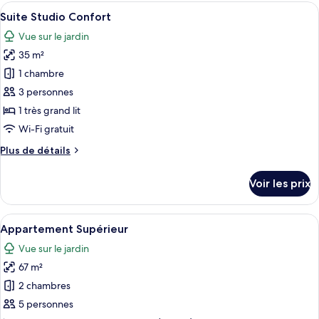
type
Afficher
Un lit bien fait, avec du linge de lit b
6
de
Suite Studio Confort
toutes
chambre
Vue sur le jardin
Studio
les
Confort
35 m²
photos
pour
1 chambre
ce
3 personnes
type
1 très grand lit
de
Wi-Fi gratuit
chambre :
Plus
Plus de détails
Suite
de
Studio
détails
Voir les prix
Confort
sur
le
type
Afficher
Un salon moderne avec un canapé vert,
6
de
Appartement Supérieur
toutes
chambre
Vue sur le jardin
Suite
les
Studio
67 m²
photos
Confort
pour
2 chambres
ce
5 personnes