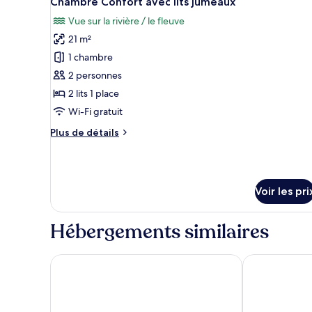
Chambre Confort avec lits jumeaux
toutes
chambre
Vue sur la rivière / le fleuve
Chambre
les
21 m²
photos
pour
1 chambre
ce
2 personnes
type
2 lits 1 place
de
Wi-Fi gratuit
chambre :
Plus
Plus de détails
Chambre
de
Confort
détails
avec
sur
le
lits
Voir les pri
type
jumeaux
de
chambre
Hébergements similaires
Chambre
Confort
avec
Hotel Rüdesheimer Hof
NH Bingen
lits
jumeaux