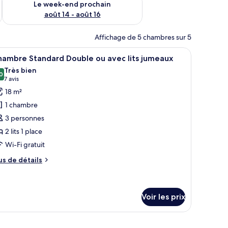
Le week-end prochain
août 14 - août 16
Affichage de 5 chambres sur 5
’un canapé.
ureau avec un ordinateur portable, un verre d’eau et une affiche représentan
fficher
Une chambre d’hôtel avec deux lits, une télév
4
hambre Standard Double ou avec lits jumeaux
outes
Très bien
s
0
8,0 sur 10
(7 avis)
7 avis
hotos
18 m²
our
1 chambre
e
3 personnes
ype
2 lits 1 place
e
Wi-Fi gratuit
hambre :
hambre
us
us de détails
tandard
e
tails
ouble
r
u
Voir les prix
vec
pe
e
ts
lit, une télévision, une table de chevet, une fenêtre donnant sur un balco
hambre