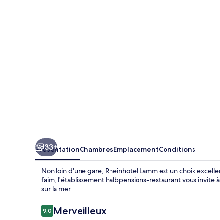
33+
Présentation
Chambres
Emplacement
Conditions
Non loin d'une gare, Rheinhotel Lamm est un choix excelle
faim, l'établissement halbpensions-restaurant vous invite à 
sur la mer.
Avis
Merveilleux
9,0
9,0 sur 10
voyageurs