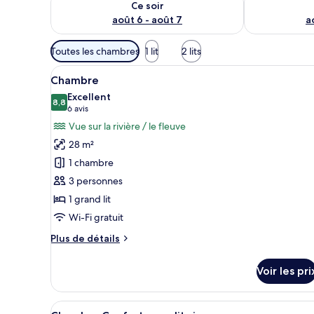
Ce soir
août 6 - août 7
a
Filtres
Toutes les chambres
1 lit
2 lits
disponibles
Afficher
Une chambre d’hôtel moderne éq
pour
8
Chambre
toutes
les
Excellent
les
8,8
chambres
8,8 sur 10
(6 avis)
6 avis
photos
Vue sur la rivière / le fleuve
pour
28 m²
ce
1 chambre
type
3 personnes
de
1 grand lit
chambre :
Chambre
Wi-Fi gratuit
Plus
Plus de détails
de
détails
Voir les pri
sur
le
type
Afficher
Une chambre d’hôtel avec deux l
4
de