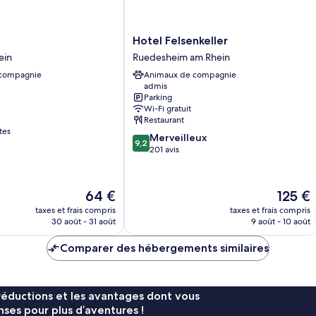
Hotel
Hotel Felsenkeller
Felsenkeller
ein
Ruedesheim am Rhein
Ruedesheim
 compagnie
Animaux de compagnie
am
admis
Rhein
Parking
Wi-Fi gratuit
Restaurant
tes
9.2
Merveilleux
9,2
sur
201 avis
10,
Merveilleux,
201 avis
Le
Le
64 €
125 €
nouveau
nouveau
taxes et frais compris
taxes et frais compris
prix
prix
30 août - 31 août
9 août - 10 août
est
est
de
de
Comparer des hébergements similaires
64 €
125 €
réductions et les avantages dont vous
ses pour plus d’aventures !