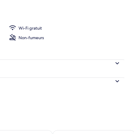
e, 1 chambre, balcon | Literie de qualité supérieure, coffres-forts dans les
Wi-Fi gratuit
Non-fumeurs
sponibilité pour demain août 7 - août 8
Vérifier la disponibilité pour ce week