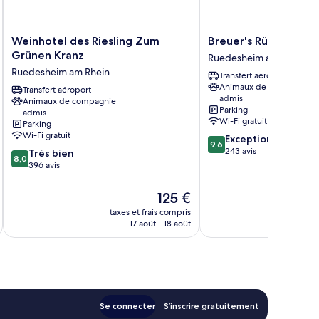
Weinhotel
Breuer's
Weinhotel des Riesling Zum
Breuer's Rüdesheime
des
Rüdesheimer
Grünen Kranz
Ruedesheim am Rhein
Riesling
Schloss
Ruedesheim am Rhein
Transfert aéroport
Zum
Ruedesheim
Animaux de compagnie
Grünen
Transfert aéroport
am
admis
Animaux de compagnie
Kranz
Rhein
Parking
admis
Ruedesheim
Wi-Fi gratuit
Parking
am
Wi-Fi gratuit
9.6
Exceptionnel
Rhein
9,6
sur
243 avis
8.0
Très bien
8,0
10,
sur
396 avis
Exceptionnel,
10,
243 avis
Très
Le
125 €
bien,
nouveau
taxes et frais compris
tax
396 avis
prix
17 août - 18 août
est
de
125 €
Se connecter
S’inscrire gratuitement