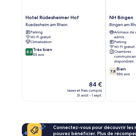
Hotel
NH
Hotel Rüdesheimer Hof
NH Bingen
Rüdesheimer
Bingen
Ruedesheim am Rhein
Bingen am Rh
Hof
Bingen
Parking
Animaux de
Ruedesheim
am
Wi-Fi gratuit
admis
am
Rhein
Climatisation
Parking
Rhein
Wi-Fi gratuit
8.2
Très bien
Chambres
8,2
sur
55 avis
communican
10,
disponibles
Très
7.8
Bien
bien,
7,8
sur
586 avis
55 avis
10,
Le
84 €
Bien,
nouveau
586 avis
taxes et frais compris
prix
31 août - 1 sept.
est
de
84 €
Connectez-vous pour découvrir les 
pouvez bénéficier. Plus de récompen