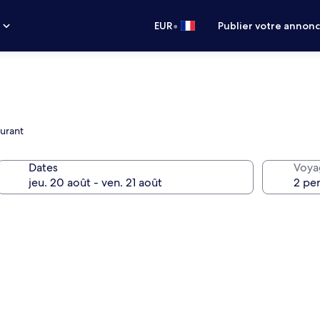
•
s
EUR
Publier votre annon
aurant
Dates
Voya