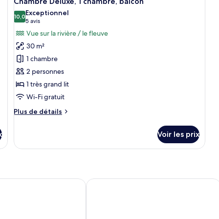
j
Chambre Deluxe, 1 chambre, balcon
C
toutes
Exceptionnel
St
les
10,0
10,0 sur 10
(5 avis)
5 avis
Do
photos
o
Vue sur la rivière / le fleuve
pour
av
30 m²
lit
ce
ju
1 chambre
type
2 personnes
de
1 très grand lit
chambre :
Chambre
Wi-Fi gratuit
Deluxe,
Plus
Plus de détails
1
de
détails
chambre,
x
Voir les prix
sur
balcon
le
type
de
chambre
Chambre
Hotel Felsenkeller
Deluxe,
1
chambre,
balcon