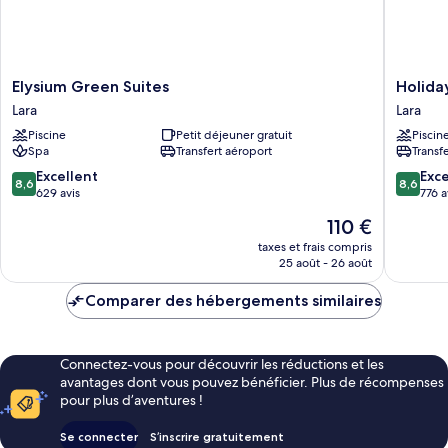
place
Elysium
Holiday
Elysium Green Suites
Holida
Green
Inn
Lara
Lara
Suites
Antalya
Piscine
Petit déjeuner gratuit
Piscin
Lara
-
Spa
Transfert aéroport
Transf
Lara
by
8.6
8.6
Excellent
Exce
8,6
8,6
IHG
sur
sur
629 avis
776 a
Lara
10,
10,
Le
110 €
Excellent,
Excellen
nouveau
629 avis
776 avis
taxes et frais compris
prix
25 août - 26 août
est
de
Comparer des hébergements similaires
110 €
Connectez-vous pour découvrir les réductions et les
avantages dont vous pouvez bénéficier. Plus de récompenses
pour plus d’aventures !
Se connecter
S’inscrire gratuitement