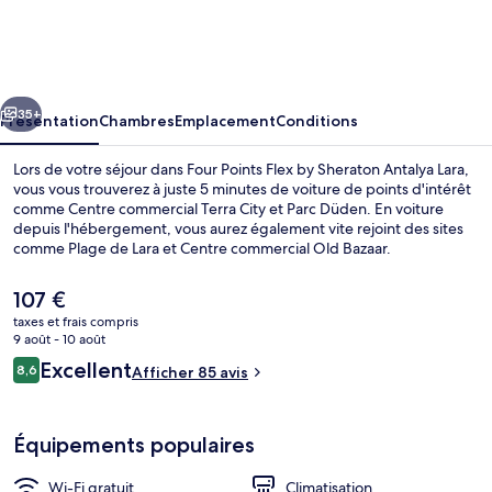
Points
Flex
by
cédent
Suivant
Sheraton
35+
Présentation
Chambres
Emplacement
Conditions
Antalya
Lors de votre séjour dans Four Points Flex by Sheraton Antalya Lara,
Lara
vous vous trouverez à juste 5 minutes de voiture de points d'intérêt
comme Centre commercial Terra City et Parc Düden. En voiture
depuis l'hébergement, vous aurez également vite rejoint des sites
comme Plage de Lara et Centre commercial Old Bazaar.
Le
107 €
prix
taxes et frais compris
actuel
9 août - 10 août
Restaurant
est
Avis
Excellent
8,6
Afficher 85 avis
de
8,6 sur 10
voyageurs
107 €.
Équipements populaires
Wi-Fi gratuit
Climatisation