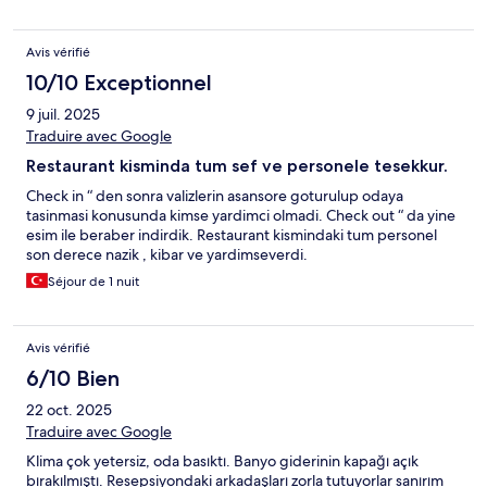
Avis vérifié
10/10 Exceptionnel
9 juil. 2025
Traduire avec Google
Restaurant kisminda tum sef ve personele tesekkur.
Check in “ den sonra valizlerin asansore goturulup odaya
tasinmasi konusunda kimse yardimci olmadi. Check out “ da yine
esim ile beraber indirdik. Restaurant kismindaki tum personel
son derece nazik , kibar ve yardimseverdi.
Séjour de 1 nuit
Avis vérifié
6/10 Bien
22 oct. 2025
Traduire avec Google
Klima çok yetersiz, oda basıktı. Banyo giderinin kapağı açık
bırakılmıştı. Resepsiyondaki arkadaşları zorla tutuyorlar sanırım