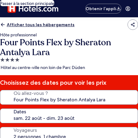
Passer à la section principale
Obtenir l’appli
Afficher tous les hébergements
Hôte professionnel
Four Points Flex by Sheraton
Antalya Lara
Hébergement
4.0 étoiles
Hôtel au centre-ville non loin de Parc Düden
Choisissez des dates pour voir les prix
Où allez-vous ?
Dates
Voyageurs