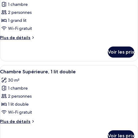
Standard,
1 chambre
photos
1
pour
2 personnes
lit
ce
double
1 grand lit
type
Wi-Fi gratuit
de
Plus
Plus de détails
chambre :
de
Chambre
détails
Voir les prix
sur
Supérieure,
le
1
type
Afficher
Une chambre d’hôtel moderne dotée d’un
grand
4
de
Chambre Supérieure, 1 lit double
toutes
lit
chambre
30 m²
Chambre
les
Supérieure,
1 chambre
photos
1
pour
2 personnes
grand
ce
lit
1 lit double
type
Wi-Fi gratuit
de
Plus
Plus de détails
chambre :
de
Chambre
détails
Voir les prix
sur