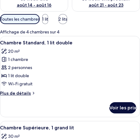
août 14 - août 16
août 21 - août 23
Filtres
Toutes les chambres
1 lit
2 lits
disponibles
pour
Affichage de 4 chambres sur 4
les
Afficher
Une chambre d’hôtel moderne dotée d’un
8
Chambre Standard, 1 lit double
chambres
toutes
20 m²
les
1 chambre
photos
pour
2 personnes
ce
1 lit double
type
Wi-Fi gratuit
de
Plus
Plus de détails
chambre :
de
Chambre
détails
Voir les prix
sur
Standard,
le
1
type
Afficher
Une chambre d’hôtel moderne dotée d’un
lit
5
de
Chambre Supérieure, 1 grand lit
toutes
double
chambre
30 m²
Chambre
les