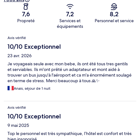
7,6
7,2
8,2
Propreté
Services et
Personnel et service
équipements
Avis
Avis vérifié
10/10 Exceptionnel
23 avr. 2026
Je voyageais seule avec mon bebe, ils ont été tous tres gentils
et serviables. Ils m'ont prêté un adaptateur et mont aidé à
trouver un bus jusqu'à l'aéroport et ca m'a énormément soulagé
en terme de stress. Merci beaucoup à tous 🙏✨️
Anais, séjour de 1 nuit
Avis vérifié
10/10 Exceptionnel
9 mai 2025
Top le personnel est très sympathique, l’hôtel est confort et très
bien insonorisé.