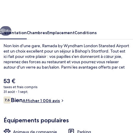
by
Wyndham
London
cédent
Suivant
Stansted
35+
Présentation
Chambres
Emplacement
Conditions
Airport
Non loin d'une gare, Ramada by Wyndham London Stansted Airport
est un choix excellent pour un séjour à Bishop's Stortford. Tout est
ici fait pour votre plaisir : vos papilles s'en donneront à cœur joie,
reprenez des forces au restaurant et vous pourrez vous relaxer
autour d'un verre au bar/salon. Parmi les avantages offerts par cet
hébergement : un snack-bar/une épicerie fine et un jardin. Les
autres voyageurs ne tarissent pas d'éloges en ce qui concerne le
Le
53 €
personnel attentionné et la proximité avec l'aéroport.
prix
taxes et frais compris
actuel
31 août - 1 sept.
Hall
est
Avis
Bien
7,6
Afficher 1 006 avis
de
7,6 sur 10
voyageurs
53 €.
Équipements populaires
Animaux de compagnie
Parking