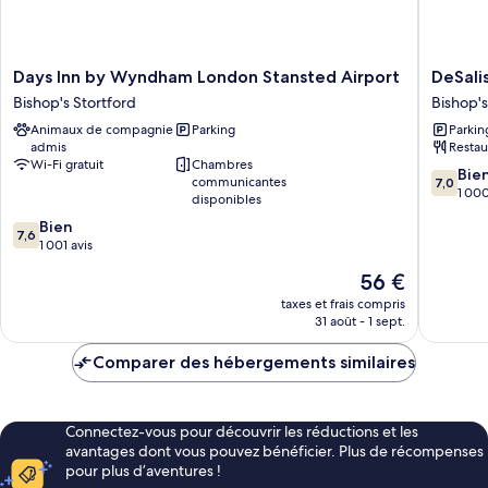
1
canapé-
lit
Days
DeSalis
Days Inn by Wyndham London Stansted Airport
DeSali
Inn
Hotel
Bishop's Stortford
Bishop's
by
London
Animaux de compagnie
Parking
Parkin
Wyndham
Stanste
admis
Restau
London
Bishop's
Wi-Fi gratuit
Chambres
Stansted
Stortfor
7.0
Bie
communicantes
7,0
Airport
sur
1 000
disponibles
Bishop's
10,
7.6
Bien
Stortford
Bien,
7,6
sur
1 001 avis
1 000 av
10,
Le
56 €
Bien,
nouveau
1 001 avis
taxes et frais compris
prix
31 août - 1 sept.
est
de
Comparer des hébergements similaires
56 €
Connectez-vous pour découvrir les réductions et les
avantages dont vous pouvez bénéficier. Plus de récompenses
pour plus d’aventures !