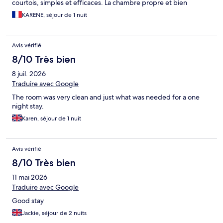
courtois, simples et efficaces. La chambre propre et bien
équipée en linge de toilette, lits confortables, tasses, bouilloire
KARENE, séjour de 1 nuit
et cafés etc à disposition. Hôtel tout proche de l'aéroport
London Stansted.
Avis vérifié
8/10 Très bien
8 juil. 2026
Traduire avec Google
The room was very clean and just what was needed for a one
night stay.
Karen, séjour de 1 nuit
Avis vérifié
8/10 Très bien
11 mai 2026
Traduire avec Google
Good stay
Jackie, séjour de 2 nuits