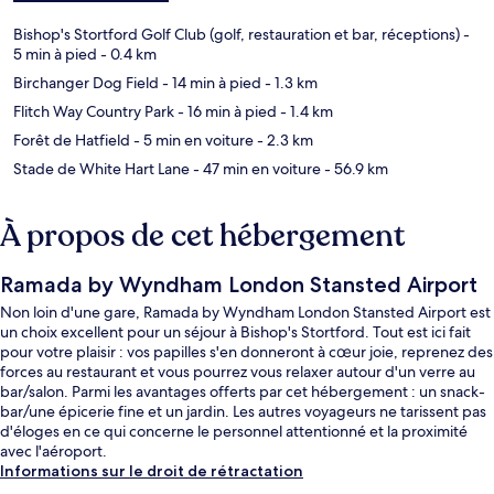
Bishop's Stortford Golf Club (golf, restauration et bar, réceptions)
-
5 min à pied
- 0.4 km
Birchanger Dog Field
- 14 min à pied
- 1.3 km
Flitch Way Country Park
- 16 min à pied
- 1.4 km
Forêt de Hatfield
- 5 min en voiture
- 2.3 km
Stade de White Hart Lane
- 47 min en voiture
- 56.9 km
À propos de cet hébergement
Ramada by Wyndham London Stansted Airport
Non loin d'une gare, Ramada by Wyndham London Stansted Airport est
un choix excellent pour un séjour à Bishop's Stortford. Tout est ici fait
pour votre plaisir : vos papilles s'en donneront à cœur joie, reprenez des
forces au restaurant et vous pourrez vous relaxer autour d'un verre au
bar/salon. Parmi les avantages offerts par cet hébergement : un snack-
bar/une épicerie fine et un jardin. Les autres voyageurs ne tarissent pas
d'éloges en ce qui concerne le personnel attentionné et la proximité
avec l'aéroport.
Informations sur le droit de rétractation