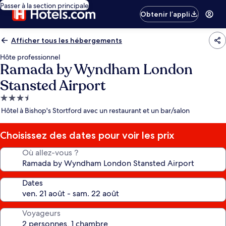
Passer à la section principale
Obtenir l’appli
Afficher tous les hébergements
Hôte professionnel
Ramada by Wyndham London
Stansted Airport
Hébergement
3.5 étoiles
Hôtel à Bishop's Stortford avec un restaurant et un bar/salon
Choisissez des dates pour voir les prix
Où allez-vous ?
Dates
Voyageurs