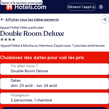
Passer à la section principale
Obtenir l’appli
Afficher tous les hébergements
Appart’hôtel
·
Hôte particulier
Double Room Deluxe
Hébergement
4.0 étoiles
Appart'hôtel à Mouha ou Hammou Zayani avec 7 piscines extérieures
Choisissez des dates pour voir les prix
Où allez-vous ?
Dates
Voyageurs