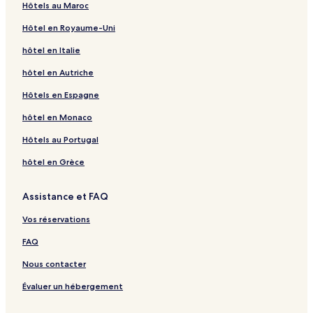
Hôtels au Maroc
e
r
a
G
e
g
l
a
r
i
H
e
Hôtel en Royaume-Uni
C
h
Z
t
o
G
o
s
a
e
t
i
hôtel en Italie
n
h
y
M
e
t
t
d
a
r
l
e
hôtel en Autriche
i
o
n
b
A
D
Hôtels en Espagne
n
z
e
i
z
'
e
e
a
é
hôtel en Monaco
n
g
t
t
h
a
Hôtels au Portugal
a
a
p
l
r
e
hôtel en Grèce
K
R
h
a
Assistance et FAQ
e
h
n
h
Vos réservations
i
a
f
o
FAQ
r
u
a
i
Nous contacter
Évaluer un hébergement