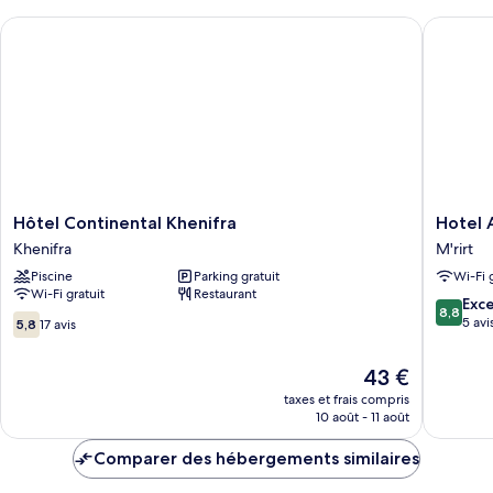
Hôtel Continental Khenifra
Hotel Az
Hôtel
Hotel
Hôtel Continental Khenifra
Hotel 
Continental
Azaghar
Khenifra
M'rirt
Khenifra
M'rirt
Piscine
Parking gratuit
Wi-Fi 
Khenifra
Wi-Fi gratuit
Restaurant
8.8
Exce
8,8
5.8
sur
5 avi
5,8
17 avis
sur
10,
10,
Excellen
Le
43 €
17 avis
5 avis
nouveau
taxes et frais compris
prix
10 août - 11 août
est
de
Comparer des hébergements similaires
43 €