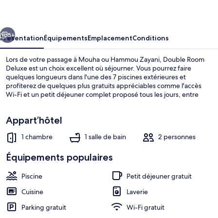
Deluxe
cédent
Suivant
5+
Présentation
Équipements
Emplacement
Conditions
Lors de votre passage à Mouha ou Hammou Zayani, Double Room
Deluxe est un choix excellent où séjourner. Vous pourrez faire
quelques longueurs dans l'une des 7 piscines extérieures et
profiterez de quelques plus gratuits appréciables comme l'accès
Wi-Fi et un petit déjeuner complet proposé tous les jours, entre
04 h 00 et 12 h 00. Une cuisine et un grand
réfrigérateur/congélateur figurent parmi les petits plus des
Appart’hôtel
appartements.
1 chambre
1 salle de bain
2 personnes
Appartement Deluxe | Coin séjour
Équipements populaires
Piscine
Petit déjeuner gratuit
Cuisine
Laverie
Parking gratuit
Wi-Fi gratuit