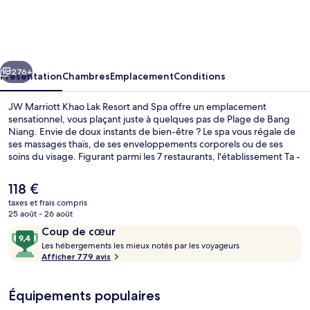
Marriott
Khao
Lak
cédent
Suivant
Resort
276+
Présentation
Chambres
Emplacement
Conditions
and
JW Marriott Khao Lak Resort and Spa offre un emplacement
Spa
sensationnel, vous plaçant juste à quelques pas de Plage de Bang
Niang. Envie de doux instants de bien-être ? Le spa vous régale de
ses massages thaïs, de ses enveloppements corporels ou de ses
soins du visage. Figurant parmi les 7 restaurants, l'établissement Ta -
Krai vous ouvre ses portes pour le dîner et vous propose des
spécialités Cuisine thaï. Ce complexe touristique de luxe abrite en
Le
118 €
outre 2 bars en bord de piscine, une piscine extérieure et un bar à la
prix
taxes et frais compris
plage. Les autres voyageurs ne disent que du bien en ce qui
actuel
25 août - 26 août
concerne le personnel attentionné.
Piscine extérieure, parasols de plage, 
est
Avis
9,4
Coup de cœur
de
voyageurs
L
sur
Les hébergements les mieux notés par les voyageurs
118 €.
e
Afficher 779 avis
10,
s
Coup
de
Équipements populaires
h
cœur
é