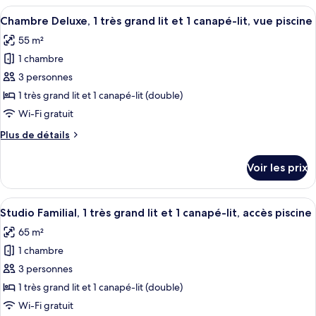
très
type
Afficher
Une chambre d’hôtel avec un grand lit,
grand
8
de
Chambre Deluxe, 1 très grand lit et 1 canapé-lit, vue piscine
toutes
chambre
lit
55 m²
Chambre
les
et
Deluxe,
1 chambre
photos
1
1
pour
3 personnes
canapé-
très
ce
grand
1 très grand lit et 1 canapé-lit (double)
lit,
lit
type
accès
Wi-Fi gratuit
et
de
piscine
1
Plus
Plus de détails
chambre :
canapé-
de
Chambre
lit,
détails
Voir les prix
accès
sur
Deluxe,
piscine
le
1
type
Afficher
Une chambre spacieuse avec un grand l
très
6
de
Studio Familial, 1 très grand lit et 1 canapé-lit, accès piscine
toutes
grand
chambre
65 m²
Chambre
les
lit
Deluxe,
1 chambre
photos
et
1
pour
3 personnes
1
très
ce
grand
canapé-
1 très grand lit et 1 canapé-lit (double)
lit
type
lit,
Wi-Fi gratuit
et