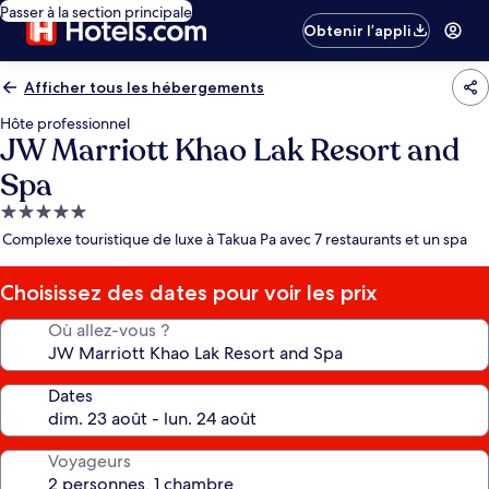
Passer à la section principale
Obtenir l’appli
Afficher tous les hébergements
Hôte professionnel
JW Marriott Khao Lak Resort and
Spa
Hébergement
5.0 étoiles
Complexe touristique de luxe à Takua Pa avec 7 restaurants et un spa
Choisissez des dates pour voir les prix
Où allez-vous ?
Dates
Voyageurs