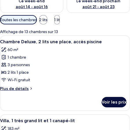
Ce week-end
Le week-end prochain
août 14 - août 16
août 21 - août 23
Filtres
Toutes les chambres
2 lits
1 lit
disponibles
pour
Affichage de 13 chambres sur 13
les
Afficher
Une chambre d’hôtel avec deux lits, un
7
Chambre Deluxe, 2 lits une place, accès piscine
chambres
toutes
60 m²
les
1 chambre
photos
pour
3 personnes
ce
2 lits 1 place
type
Wi-Fi gratuit
de
Plus
Plus de détails
chambre :
de
Chambre
détails
Voir les prix
sur
Deluxe,
le
2
type
Afficher
Un complexe hôtelier à deux étages do
lits
9
de
Villa, 1 très grand lit et 1 canapé-lit
toutes
une
chambre
183 m²
Chambre