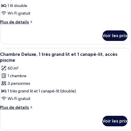
ce
1 lit double
type
Wi-Fi gratuit
de
Plus
Plus de détails
chambre :
de
Suite
détails
Voir les prix
sur
Familiale,
le
1
type
Afficher
Une chambre spacieuse avec un grand lit
lit
9
de
Chambre Deluxe, 1 très grand lit et 1 canapé-lit, accès
toutes
double,
chambre
piscine
Suite
les
non-
60 m²
Familiale,
photos
fumeurs,
1
1 chambre
pour
vue
lit
3 personnes
ce
double,
piscine
non-
type
1 très grand lit et 1 canapé-lit (double)
fumeurs,
de
Wi-Fi gratuit
vue
chambre :
piscine
Plus
Plus de détails
Chambre
de
Deluxe,
détails
Voir les prix
sur
1
le