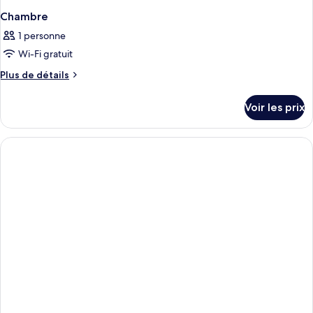
Chambre
1 personne
Wi-Fi gratuit
Plus
Plus de détails
de
détails
Voir les prix
sur
le
type
de
chambre
Chambre