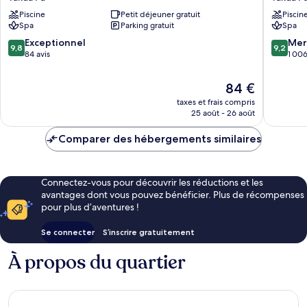
Marriott
Khao
Piscine
Petit déjeuner gratuit
Piscin
Beach
Lak
Spa
Parking gratuit
Spa
Resort
by
&
Katathan
9.8
9.2
Exceptionnel
Mer
9,8
9,2
Spa
Takua
sur
sur
84 avis
1 006
Takua
Pa
10,
10,
Pa
Exceptionnel,
Merveill
Le
84 €
84 avis
1 006 av
nouveau
taxes et frais compris
prix
25 août - 26 août
est
de
Comparer des hébergements similaires
84 €
Connectez-vous pour découvrir les réductions et les
avantages dont vous pouvez bénéficier. Plus de récompenses
pour plus d’aventures !
Se connecter
S’inscrire gratuitement
À propos du quartier