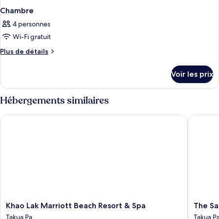
Chambre
4 personnes
Wi-Fi gratuit
Plus
Plus de détails
de
détails
Voir les prix
sur
le
type
Hébergements similaires
de
chambre
Khao Lak Marriott Beach Resort & Spa
The Sand
Chambre
Khao
The
Khao Lak Marriott Beach Resort & Spa
The Sa
Lak
Sands
Takua Pa
Takua P