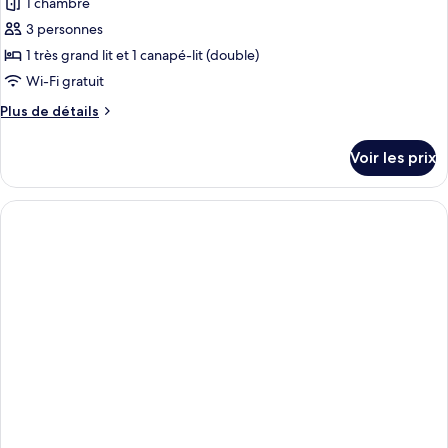
1 chambre
photos
1
pour
3 personnes
chambre
ce
1 très grand lit et 1 canapé-lit (double)
type
Wi-Fi gratuit
de
Plus
Plus de détails
chambre :
de
Chambre
détails
Voir les prix
sur
Exécutive,
le
1
type
chambre,
de
balcon
chambre
Chambre
Exécutive,
1
chambre,
balcon