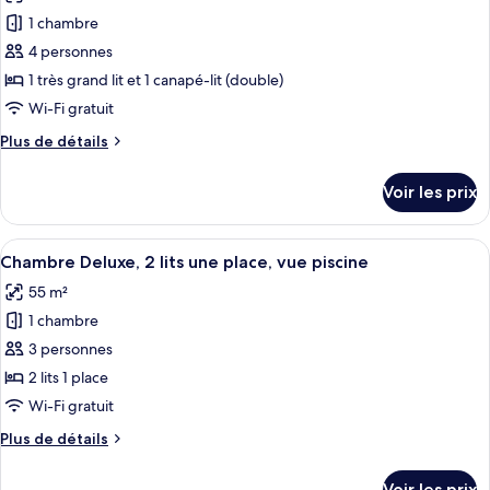
les
place,
Deluxe,
1 chambre
photos
accès
2
pour
4 personnes
piscine
lits
ce
une
1 très grand lit et 1 canapé-lit (double)
place,
type
Wi-Fi gratuit
accès
de
piscine
Plus
Plus de détails
chambre :
de
Villa,
détails
Voir les prix
sur
1
le
très
type
Afficher
Une chambre d’hôtel avec deux lits, un
grand
7
de
Chambre Deluxe, 2 lits une place, vue piscine
toutes
lit
chambre
55 m²
Villa,
les
et
1
1 chambre
photos
1
très
pour
3 personnes
canapé-
grand
ce
lit
lit
2 lits 1 place
et
type
Wi-Fi gratuit
1
de
canapé-
Plus
Plus de détails
chambre :
lit
de
Chambre
détails
Voir les prix