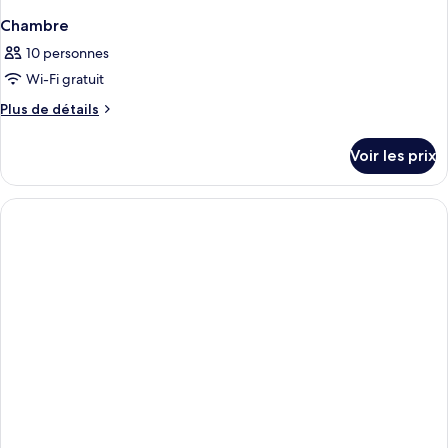
Chambre
10 personnes
Wi-Fi gratuit
Plus
Plus de détails
de
détails
Voir les prix
sur
le
type
de
chambre
Chambre