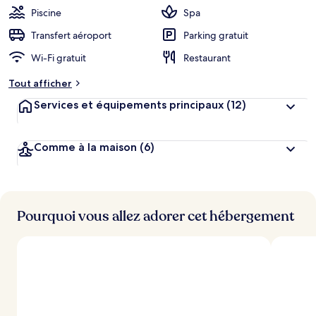
b
Piscine
Spa
e
r
Transfert aéroport
Parking gratuit
g
Wi-Fi gratuit
Restaurant
e
m
Tout afficher
e
n
Services et équipements principaux
(12)
t
s
Comme à la maison
(6)
l
e
s
m
i
Pourquoi vous allez adorer cet hébergement
e
u
x
n
o
t
é