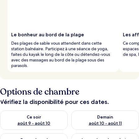
s
p
a
r
Le bonheur au bord de la plage
Les aff
l
Des plages de sable vous attendent dans cette
Ce compl
e
station balnéaire. Participez à une séance de yoga,
espaces
s
faites du kayak le long de la côte ou détendez-vous
de spa, 
avec des massages au bord de la plage sous des
v
parasols.
o
y
a
g
e
Options de chambre
u
r
Vérifiez la disponibilité pour ces dates.
s
Vérifier la disponibilité pour ce soir août 9 - août 10
Vérifier la disponibilité pour 
Ce soir
Demain
août 9 - août 10
août 10 - août 11
Vérifier la disponibilité pour ce week-end août 14 - août 16
Vérifier la disponibilité pour