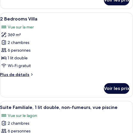
sur
Deluxe,
le
2
type
Afficher
Un complexe hôtelier comprenant plusi
lits
8
de
2 Bedrooms Villa
toutes
une
chambre
Vue sur la mer
Chambre
les
place,
Deluxe,
369 m²
photos
vue
2
pour
2 chambres
piscine
lits
ce
une
6 personnes
place,
type
1 lit double
vue
de
Wi-Fi gratuit
piscine
chambre :
Plus
Plus de détails
2
de
Bedrooms
détails
Voir les prix
Villa
sur
le
type
Afficher
Un salon moderne avec un canapé, une 
8
de
Suite Familiale, 1 lit double, non-fumeurs, vue piscine
toutes
chambre
Vue sur le lagon
2
les
Bedrooms
2 chambres
photos
Villa
pour
6 personnes