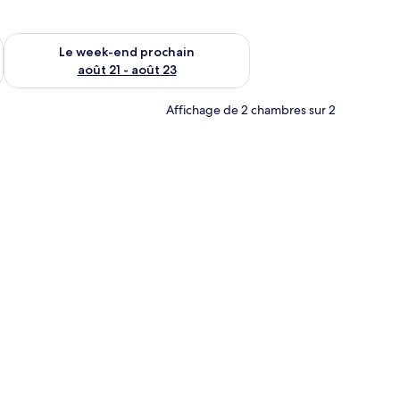
-end août 14 - août 16
Vérifier la disponibilité pour le week-end prochain août 21 - 
Le week-end prochain
août 21 - août 23
Affichage de 2 chambres sur 2
uble dans une pièce agrémentée d’un lustre, d’une décoration en forme de cœur 