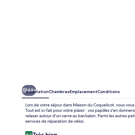
Coquelicot
49+
Présentation
Chambres
Emplacement
Conditions
Lors de votre séjour dans Maison du Coquelicot, vous vous
Tout est ici fait pour votre plaisir : vos papilles s'en donn
relaxer autour d'un verre au bar/salon. Parmi les autres p
services de réparation de vélos.
Avis
Très bien
8,0