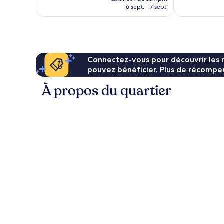
prix
6 sept. - 7 sept.
est
de
97 €
Connectez-vous pour découvrir les 
pouvez bénéficier. Plus de récompen
À propos du quartier