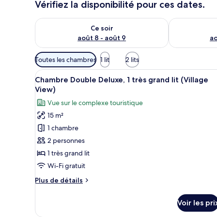
Vérifiez la disponibilité pour ces dates.
Vérifier la disponibilité pour ce soir août 8 - août 9
Vérifier la di
Ce soir
août 8 - août 9
ao
Filtres
Toutes les chambres
1 lit
2 lits
disponibles
Afficher
Literie de qualité supérieure, 
pour
13
Chambre Double Deluxe, 1 très grand lit (Village
toutes
les
View)
les
chambres
Vue sur le complexe touristique
photos
15 m²
pour
1 chambre
ce
type
2 personnes
de
1 très grand lit
chambre :
Wi-Fi gratuit
Chambre
Plus
Plus de détails
Double
de
Deluxe,
détails
Voir les pri
sur
1
le