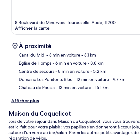
8 Boulevard du Minervois, Tourouzelle, Aude, 11200
Afficher la carte
À proximité
Canal du Midi
- 3 min en voiture
- 3.1 km
Église de Homps
- 6 min en voiture
- 3.8 km
Car
Centre de secours
- 8 min en voiture
- 5.2 km
Domaine Les Penitents Bleu
- 12 min en voiture
- 9.7 km
Chateau de Paraza
- 13 min en voiture
- 16.1 km
Afficher plus
Maison du Coquelicot
Lors de votre séjour dans Maison du Coquelicot, vous vous trouvere
est ici fait pour votre plaisir : vos papilles s'en donneront à cœur jo
autour d'un verre au bar/salon. Parmi les autres petits avantages d
réparation de vélos.