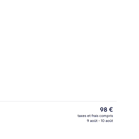
Literie de qualité supérieure, matelas
Le
98 €
prix
taxes et frais compris
actuel
9 août - 10 août
viettes de plage, kayak
Entrée intérieure
est
de
98 €.