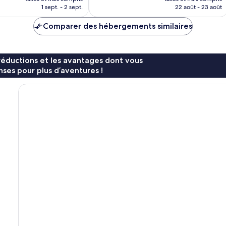
prix
prix
1 sept. - 2 sept.
22 août - 23 août
est
est
de
de
Comparer des hébergements similaires
68 €
73 €
réductions et les avantages dont vous
ses pour plus d’aventures !