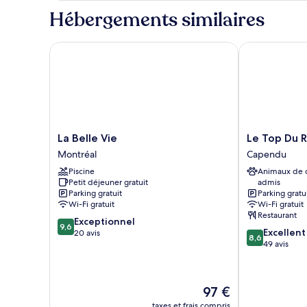
très
type
Hébergements similaires
grand
de
lit
chambre
Chambre
La Belle Vie
Le Top Du Rou
(Village
Double
View)
Deluxe,
1
très
grand
lit
(Village
La
Le
La Belle Vie
Le Top Du R
View)
Belle
Top
Montréal
Capendu
Vie
Du
Piscine
Animaux de
Montréal
Roulier
Petit déjeuner gratuit
admis
Capendu
Parking gratuit
Parking gratu
Wi-Fi gratuit
Wi-Fi gratuit
Restaurant
9.6
Exceptionnel
9,6
8.6
Excellent
sur
20 avis
8,6
sur
49 avis
10,
10,
Exceptionnel,
Excellent,
20 avis
49 avis
Le
97 €
nouveau
taxes et frais compris