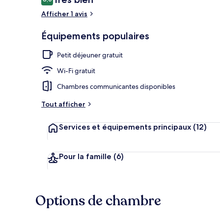
8,0 sur 10
voyageurs
Afficher 1 avis
Terrasse/Pati
Équipements populaires
Petit déjeuner gratuit
Wi-Fi gratuit
Chambres communicantes disponibles
Tout afficher
Services et équipements principaux
(12)
Pour la famille
(6)
Options de chambre