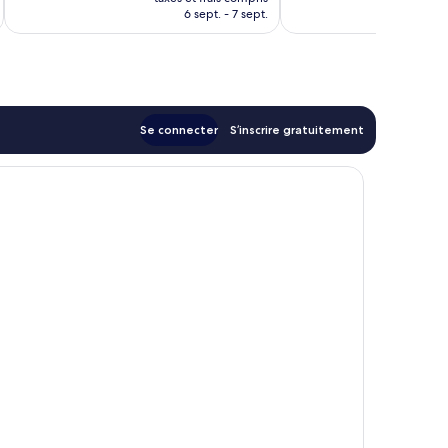
prix
6 sept. - 7 sept.
est
de
69 €
Se connecter
S’inscrire gratuitement