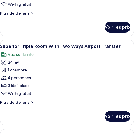
de
Wi-Fi gratuit
chambre :
Plus
Plus de détails
Superior
de
Triple
détails
Voir les prix
Room
sur
le
Without
type
Afficher
Une chambre d’hôtel équipée d’un lit, d
Airport
8
de
Superior Triple Room With Two Ways Airport Transfer
toutes
Transfer
chambre
Vue sur la ville
Superior
les
Triple
24 m²
photos
Room
pour
1 chambre
Without
ce
Airport
4 personnes
Transfer
type
3 lits 1 place
de
Wi-Fi gratuit
chambre :
Plus
Plus de détails
Superior
de
Triple
détails
Voir les prix
Room
sur
le
With
type
Afficher
Une chambre d’hôtel avec un grand lit, 
Two