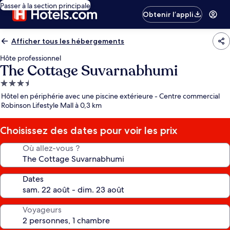
Passer à la section principale
Obtenir l’appli
Afficher tous les hébergements
Hôte professionnel
The Cottage Suvarnabhumi
Hébergement
3.5 étoiles
Hôtel en périphérie avec une piscine extérieure - Centre commercial
Robinson Lifestyle Mall à 0,3 km
Choisissez des dates pour voir les prix
Où allez-vous ?
Dates
Voyageurs