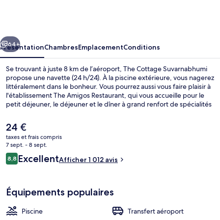
Cottage
Suvarnabhumi
cédent
Suivant
64+
Présentation
Chambres
Emplacement
Conditions
Se trouvant à juste 8 km de l’aéroport, The Cottage Suvarnabhumi
propose une navette (24 h/24). À la piscine extérieure, vous nagerez
littéralement dans le bonheur. Vous pourrez aussi vous faire plaisir à
l'établissement The Amigos Restaurant, qui vous accueille pour le
petit déjeuner, le déjeuner et le dîner à grand renfort de spécialités
Cuisine internationale. Parmi les autres petits avantages de cet
hébergement figurent un bar en bord de piscine, une terrasse, et
Le
24 €
un jardin. Les autres voyageurs ne tarissent pas d'éloges en ce qui
prix
taxes et frais compris
concerne le personnel attentionné et le bon rapport qualité-prix.
actuel
7 sept. - 8 sept.
Piscine extérieure, chaises longues
est
Avis
Excellent
8,8
Afficher 1 012 avis
de
8,8 sur 10
voyageurs
24 €.
Équipements populaires
Piscine
Transfert aéroport