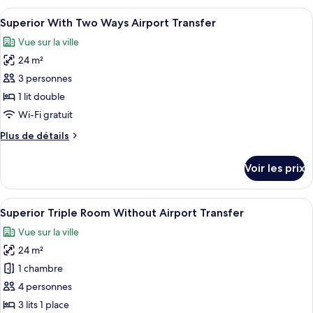
Pool
type
Afficher
Une chambre d’hôtel avec un grand lit, 
Access
8
de
Superior With Two Ways Airport Transfer
toutes
chambre
With
Vue sur la ville
Deluxe
les
Two
Pool
24 m²
photos
Ways
Access
pour
3 personnes
Airport
With
ce
Two
1 lit double
Transfer
Ways
type
Wi-Fi gratuit
Airport
de
Transfer
Plus
Plus de détails
chambre :
de
Superior
détails
Voir les prix
sur
With
le
Two
type
Afficher
Une chambre d’hôtel équipée d’un lit, d
Ways
8
de
Superior Triple Room Without Airport Transfer
toutes
Airport
chambre
Vue sur la ville
Superior
les
Transfer
With
24 m²
photos
Two
pour
1 chambre
Ways
ce
Airport
4 personnes
Transfer
type
3 lits 1 place