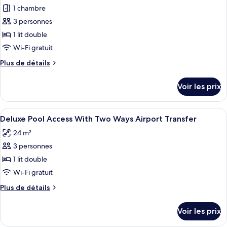
Without
1 chambre
photos
Airport
pour
3 personnes
Transfer
ce
1 lit double
type
Wi-Fi gratuit
de
Plus
Plus de détails
chambre :
de
Deluxe
détails
Voir les prix
sur
Pool
le
Access
type
Afficher
Une chambre d’hôtel avec un grand lit,
without
9
de
Deluxe Pool Access With Two Ways Airport Transfer
toutes
airport
chambre
24 m²
Deluxe
les
transfer
Pool
3 personnes
photos
Access
pour
1 lit double
without
ce
airport
Wi-Fi gratuit
transfer
type
Plus
Plus de détails
de
de
chambre :
détails
Voir les prix
sur
Deluxe
le