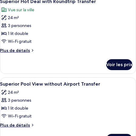
8
de
Superior Hot Deal with Roundtrip Transfer
toutes
Ways
chambre
Vue sur la ville
Superior
les
Airport
Triple
24 m²
photos
Transfer
Room
pour
3 personnes
With
ce
Two
1 lit double
Ways
type
Wi-Fi gratuit
Airport
de
Transfer
Plus
Plus de détails
chambre :
de
Superior
détails
Voir les prix
sur
Hot
le
Deal
type
Afficher
Une chambre d’hôtel avec un grand lit, 
with
9
de
Superior Pool View without Airport Transfer
toutes
Roundtrip
chambre
24 m²
Superior
les
Transfer
Hot
3 personnes
photos
Deal
pour
1 lit double
with
ce
Roundtrip
Wi-Fi gratuit
Transfer
type
Plus
Plus de détails
de
de
détails