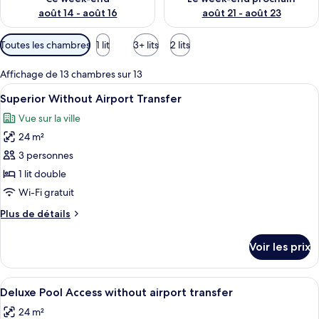
août 14 - août 16
août 21 - août 23
Filtres
Toutes les chambres
1 lit
3+ lits
2 lits
disponibles
pour
Affichage de 13 chambres sur 13
les
Afficher
Une chambre d’hôtel avec un grand lit, 
8
Superior Without Airport Transfer
chambres
toutes
Vue sur la ville
les
24 m²
photos
pour
3 personnes
ce
1 lit double
type
Wi-Fi gratuit
de
Plus
Plus de détails
chambre :
de
Superior
détails
Voir les prix
sur
Without
le
Airport
type
Afficher
Une chambre d’hôtel avec un grand lit,
Transfer
9
de
Deluxe Pool Access without airport transfer
toutes
chambre
24 m²
Superior
les