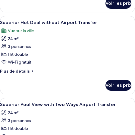
chambre :
Voir les prix
sur
Superior
le
Pool
type
Afficher
Une chambre d’hôtel avec un grand lit, 
View
8
de
Superior Hot Deal without Airport Transfer
toutes
chambre
without
Vue sur la ville
Superior
les
Airport
Pool
24 m²
photos
Transfer
View
pour
3 personnes
without
ce
Airport
1 lit double
Transfer
type
Wi-Fi gratuit
de
Plus
Plus de détails
chambre :
de
Superior
détails
Voir les prix
sur
Hot
le
Deal
type
Afficher
Une chambre d’hôtel avec un grand lit, 
without
9
de
Superior Pool View with Two Ways Airport Transfer
toutes
Airport
chambre
24 m²
Superior
les
Transfer
Hot
3 personnes
photos
Deal
pour
1 lit double
without