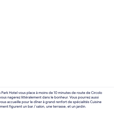
Réception
a Park Hotel vous place à moins de 10 minutes de route de Circolo
, vous nagerez littéralement dans le bonheur. Vous pourrez aussi
i vous accueille pour le dîner à grand renfort de spécialités Cuisine
Dîner servi s
ent figurent un bar / salon, une terrasse, et un jardin.