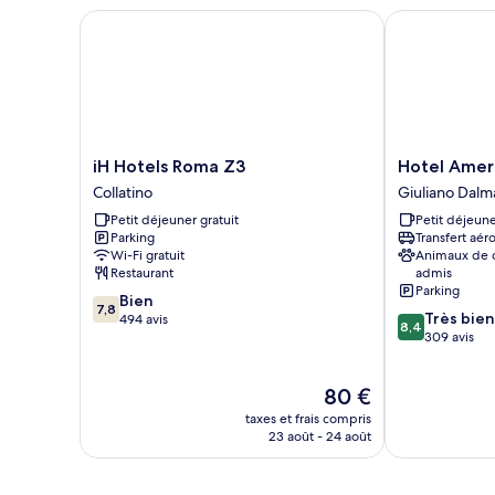
Chambre
iH Hotels Roma Z3
Hotel America
iH
Hotel
iH Hotels Roma Z3
Hotel Ameri
Hotels
American
Collatino
Giuliano Dalm
Roma
Palace
Petit déjeuner gratuit
Petit déjeune
Z3
Eur
Parking
Transfert aér
Collatino
Giuliano
Wi-Fi gratuit
Animaux de
Dalmata
Restaurant
admis
Parking
7.8
Bien
7,8
8.4
Très bien
sur
494 avis
8,4
sur
309 avis
10,
10,
Bien,
Très
494 avis
Le
80 €
bien,
nouveau
309 avis
taxes et frais compris
prix
23 août - 24 août
est
de
80 €