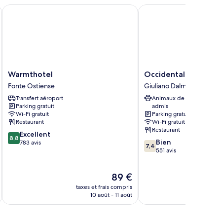
Warmthotel
Occidental Aran Park
Warmthotel
Occidental
Warmthotel
Occidental Aran Par
Fonte
Aran
Fonte Ostiense
Giuliano Dalmata
Ostiense
Park
Transfert aéroport
Animaux de compagnie
Giuliano
Parking gratuit
admis
Dalmata
Wi-Fi gratuit
Parking gratuit
Restaurant
Wi-Fi gratuit
Restaurant
8.8
Excellent
8,8
7.4
Bien
sur
783 avis
7,4
sur
551 avis
10,
10,
Excellent,
Bien,
783 avis
Le
89 €
551 avis
u
nouveau
taxes et frais compris
tax
prix
10 août - 11 août
est
de
89 €