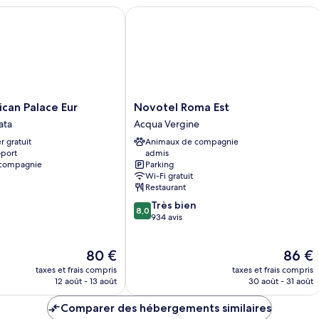
Chambre
n Palace Eur
Novotel Roma Est
Novotel
can Palace Eur
Novotel Roma Est
Roma
ata
Acqua Vergine
Est
r gratuit
Animaux de compagnie
Acqua
oport
admis
Vergine
 compagnie
Parking
Wi-Fi gratuit
Restaurant
8.0
Très bien
8,0
sur
934 avis
10,
Très
Le
Le
80 €
86 €
bien,
nouveau
nouvea
934 avis
taxes et frais compris
taxes et frais compris
prix
prix
12 août - 13 août
30 août - 31 août
est
est
de
de
Comparer des hébergements similaires
80 €
86 €