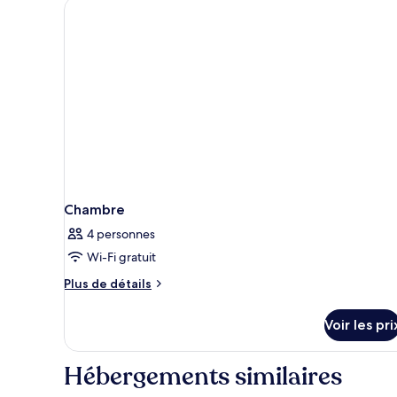
chambre
Small
Family
Room
Chambre
4 personnes
Wi-Fi gratuit
Plus
Plus de détails
de
détails
Voir les pri
sur
le
type
Hébergements similaires
de
chambre