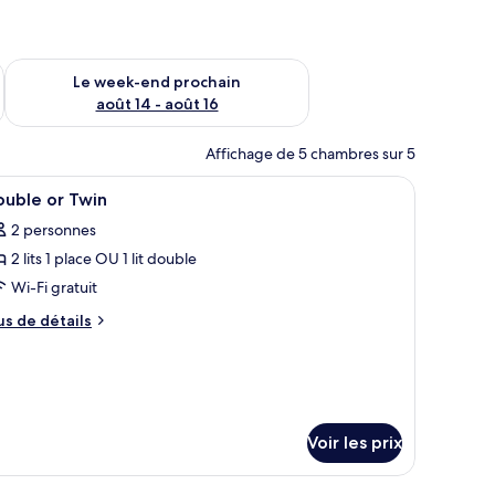
-end août 7 - août 9
Vérifier la disponibilité pour le week-end prochain août 14 - a
Le week-end prochain
août 14 - août 16
Affichage de 5 chambres sur 5
ur la verdure par la fenêtre.
eau, une valise et une vue sur l’extérieur.
fficher
Un buffet de petit-déjeuner proposant une var
2
ouble or Twin
outes
2 personnes
s
2 lits 1 place OU 1 lit double
hotos
our
Wi-Fi gratuit
e
us
us de détails
ype
e
tails
e
r
hambre :
ouble
pe
r
e
Voir les prix
hambre
win
uble