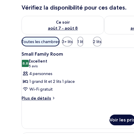
Vérifiez la disponibilité pour ces dates.
Vérifier la disponibilité pour ce soir août 7 - août 8
Vérifier la di
Ce soir
août 7 - août 8
a
Filtres
Toutes les chambres
3+ lits
1 lit
2 lits
disponibles
Afficher
Une chambre d’hôtel avec un gr
pour
4
Small Family Room
toutes
les
Excellent
les
8,8
chambres
8,8 sur 10
(5 avis)
5 avis
photos
4 personnes
pour
1 grand lit et 2 lits 1 place
ce
Wi-Fi gratuit
type
Plus
de
Plus de détails
de
chambre :
détails
Small
sur
Family
le
Voir les pri
type
Room
de