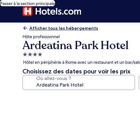
Passer à la section principale
Afficher tous les hébergements
Hôte professionnel
Ardeatina Park Hotel
Hébergement
4.0 étoiles
Hôtel en périphérie à Rome avec un restaurant et un bar/sal
Choisissez des dates pour voir les prix
Où allez-vous ?
Galerie
photos
de
l’hébergement
Ardeatina