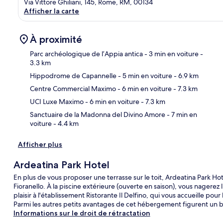
Via Vittore Ghiliani, 145, Rome, RM, 00134
Afficher la carte
À proximité
Parc archéologique de l’Appia antica
- 3 min en voiture
-
3.3 km
Hippodrome de Capannelle
- 5 min en voiture
- 6.9 km
Car
Centre Commercial Maximo
- 6 min en voiture
- 7.3 km
UCI Luxe Maximo
- 6 min en voiture
- 7.3 km
Sanctuaire de la Madonna del Divino Amore
- 7 min en
voiture
- 4.4 km
Afficher plus
Ardeatina Park Hotel
En plus de vous proposer une terrasse sur le toit, Ardeatina Park Ho
Fioranello. À la piscine extérieure (ouverte en saison), vous nagerez
plaisir à l'établissement Ristorante Il Delfino, qui vous accueille pour
Parmi les autres petits avantages de cet hébergement figurent un bar
Informations sur le droit de rétractation