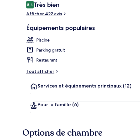
Avis
Très bien
8,4
8,4 sur 10
voyageurs
Afficher 422 avis
Coin salon da
Équipements populaires
Piscine
Parking gratuit
Restaurant
Tout afficher
Services et équipements principaux
(12)
Pour la famille
(6)
Options de chambre