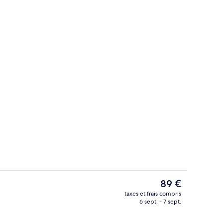
Petit déjeuner continental servi tous 
Le
89 €
prix
taxes et frais compris
actuel
6 sept. - 7 sept.
ur place
Terrasse/Patio
est
de