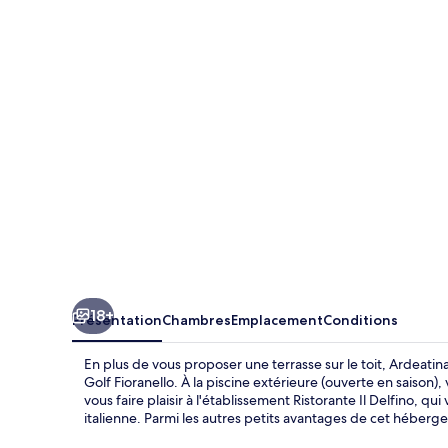
Park
Hotel
18+
Présentation
Chambres
Emplacement
Conditions
En plus de vous proposer une terrasse sur le toit, Ardeatin
Golf Fioranello. À la piscine extérieure (ouverte en saison)
vous faire plaisir à l'établissement Ristorante Il Delfino, qu
italienne. Parmi les autres petits avantages de cet hébergem