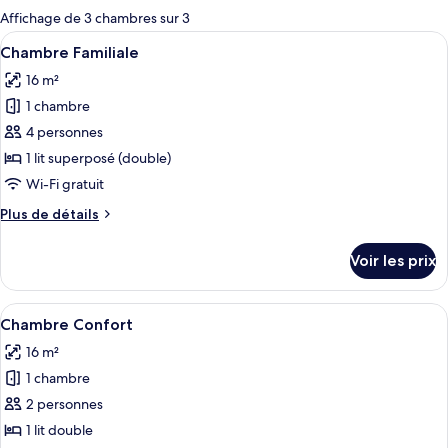
pour
Affichage de 3 chambres sur 3
les
Afficher
Une chambre d’hôtel avec un grand lit,
5
Chambre Familiale
chambres
toutes
16 m²
les
1 chambre
photos
pour
4 personnes
ce
1 lit superposé (double)
type
Wi-Fi gratuit
de
Plus
Plus de détails
chambre :
de
Chambre
détails
Voir les prix
sur
Familiale
le
type
Afficher
Une chambre d’hôtel avec un grand lit,
6
de
Chambre Confort
toutes
chambre
16 m²
Chambre
les
Familiale
1 chambre
photos
pour
2 personnes
ce
1 lit double