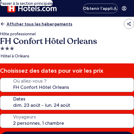
Passer à la section principale
Obtenir l’appli
Afficher tous les hébergements
Hôte professionnel
FH Confort Hôtel Orleans
Hébergement
3.0 étoiles
Hôtel à Orléans
Choisissez des dates pour voir les prix
Où allez-vous ?
Dates
Voyageurs