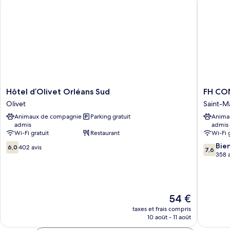
Hôtel d’Olivet Orléans Sud
FH CON
Chambre
Standard
Hôtel
FH
Hôtel d’Olivet Orléans Sud
FH CO
d’Olivet
CONFO
Olivet
Saint-M
Orléans
ARENA
Animaux de compagnie
Parking gratuit
Anima
Sud
Saint-
admis
admis
Olivet
Marcea
Wi-Fi gratuit
Restaurant
Wi-Fi 
6.0
7.6
Bie
6,0
402 avis
7,6
sur
sur
358 a
10,
10,
402 avis
Bien,
358 avis
Le
54 €
nouveau
taxes et frais compris
prix
10 août - 11 août
est