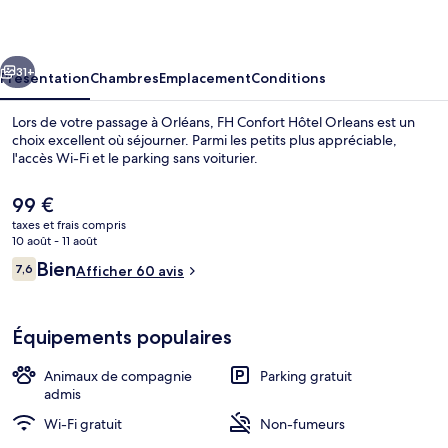
Hôtel
Orleans
cédent
Suivant
31+
Présentation
Chambres
Emplacement
Conditions
Lors de votre passage à Orléans, FH Confort Hôtel Orleans est un
choix excellent où séjourner. Parmi les petits plus appréciable,
l'accès Wi-Fi et le parking sans voiturier.
Le
99 €
prix
taxes et frais compris
actuel
10 août - 11 août
est
Avis
Bien
7,6
Afficher 60 avis
de
7,6 sur 10
voyageurs
Façade de l’hébergement
99 €.
Équipements populaires
Animaux de compagnie
Parking gratuit
admis
Wi-Fi gratuit
Non-fumeurs