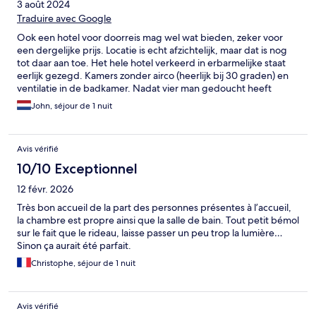
3 août 2024
Traduire avec Google
Ook een hotel voor doorreis mag wel wat bieden, zeker voor
een dergelijke prijs. Locatie is echt afzichtelijk, maar dat is nog
tot daar aan toe. Het hele hotel verkeerd in erbarmelijke staat
eerlijk gezegd. Kamers zonder airco (heerlijk bij 30 graden) en
ventilatie in de badkamer. Nadat vier man gedoucht heeft
bevind je je dus in een heerlijk stoombad… service is een groot
John, séjour de 1 nuit
goed, bij check-out wordt je nog net niet afgeblaft door de
hevig kauwgom kauwende (uiteraard met open mond).
Duidelijk dat hun gasten in de regel maar een keer zullen
Avis vérifié
komen, ik wel in ieder geval.
10/10 Exceptionnel
12 févr. 2026
Très bon accueil de la part des personnes présentes à l’accueil,
la chambre est propre ainsi que la salle de bain. Tout petit bémol
sur le fait que le rideau, laisse passer un peu trop la lumière…
Sinon ça aurait été parfait.
Christophe, séjour de 1 nuit
Avis vérifié