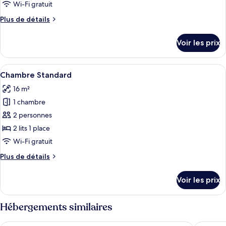
type
Wi-Fi gratuit
de
Plus
Plus de détails
chambre :
de
Chambre
détails
Voir les prix
sur
Confort
le
type
Afficher
Une chambre d’hôtel avec deux lits, u
5
de
Chambre Standard
toutes
chambre
16 m²
Chambre
les
Confort
1 chambre
photos
pour
2 personnes
ce
2 lits 1 place
type
Wi-Fi gratuit
de
Plus
Plus de détails
chambre :
de
Chambre
détails
Voir les prix
sur
Standard
le
type
Hébergements similaires
de
chambre