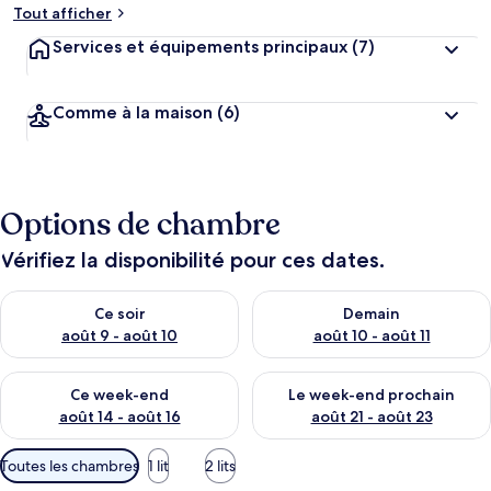
Tout afficher
Services et équipements principaux
(7)
Comme à la maison
(6)
Options de chambre
Vérifiez la disponibilité pour ces dates.
Vérifier la disponibilité pour ce soir août 9 - août 10
Vérifier la disponibilité pour 
Ce soir
Demain
août 9 - août 10
août 10 - août 11
Vérifier la disponibilité pour ce week-end août 14 - août 16
Vérifier la disponibilité pour
Ce week-end
Le week-end prochain
août 14 - août 16
août 21 - août 23
Filtres
Toutes les chambres
1 lit
2 lits
disponibles