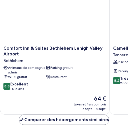
Comfort
Camelb
Comfort Inn & Suites Bethlehem Lehigh Valley
Camelb
Inn
Resort
Airport
Tannersv
&
Tannersv
Bethlehem
Piscin
Suites
Bethlehem
Animaux de compagnie
Parking gratuit
Parkin
admis
Lehigh
Wi-Fi gratuit
Restaurant
8.2
Valley
Trè
8,2
sur
Airport
2 858
8.8
Excellent
8,8
10,
Bethlehem
sur
1 015 avis
Très
10,
Le
64 €
bien,
Excellent,
nouveau
2 858 av
1 015 avis
taxes et frais compris
prix
7 sept. - 8 sept.
est
de
Comparer des hébergements similaires
64 €