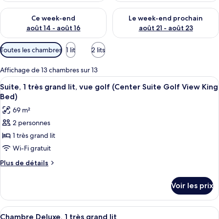
Vérifier la disponibilité pour ce week-end août 14 - août 16
Vérifier la disponibilité pour
Ce week-end
Le week-end prochain
août 14 - août 16
août 21 - août 23
Filtres
Toutes les chambres
1 lit
2 lits
disponibles
pour
Affichage de 13 chambres sur 13
les
Afficher
Une chambre d’hôtel avec un grand lit,
13
Suite, 1 très grand lit, vue golf (Center Suite Golf View King
chambres
toutes
Bed)
les
69 m²
photos
2 personnes
pour
1 très grand lit
ce
type
Wi-Fi gratuit
de
Plus
Plus de détails
chambre :
de
détails
Suite,
Voir les prix
sur
1
le
très
type
Afficher
Une chambre d’hôtel avec un grand lit, 
9
grand
de
Chambre Deluxe, 1 très grand lit