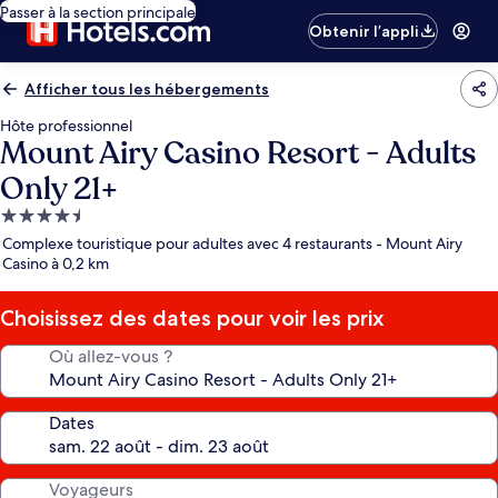
Passer à la section principale
Obtenir l’appli
Afficher tous les hébergements
Hôte professionnel
Mount Airy Casino Resort - Adults
Only 21+
Hébergement
4.5 étoiles
Complexe touristique pour adultes avec 4 restaurants - Mount Airy
Casino à 0,2 km
Choisissez des dates pour voir les prix
Où allez-vous ?
Dates
Voyageurs