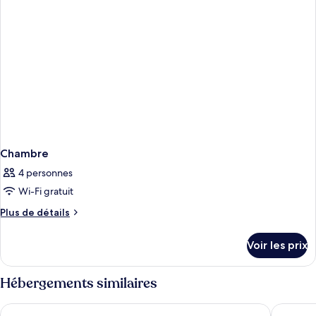
Chambre
4 personnes
Wi-Fi gratuit
Plus
Plus de détails
de
détails
Voir les prix
sur
le
type
Hébergements similaires
de
chambre
Comfort Inn & Suites Bethlehem Lehigh Valley Airport
Camelba
Chambre