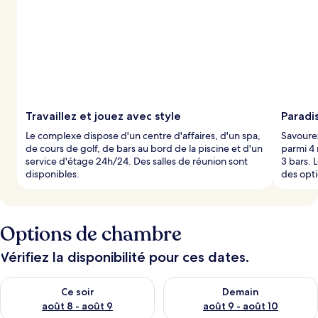
Travaillez et jouez avec style
Paradi
Le complexe dispose d'un centre d'affaires, d'un spa,
Savourez
de cours de golf, de bars au bord de la piscine et d'un
parmi 4 
service d'étage 24h/24. Des salles de réunion sont
3 bars. 
disponibles.
des opt
Options de chambre
Vérifiez la disponibilité pour ces dates.
Vérifier la disponibilité pour ce soir août 8 - août 9
Vérifier la disponibilité pour 
Ce soir
Demain
août 8 - août 9
août 9 - août 10