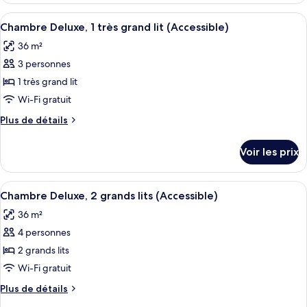
Deluxe,
type
Afficher
Une chambre d’hôtel avec un grand lit, 
2
7
de
Chambre Deluxe, 1 très grand lit (Accessible)
toutes
chambre
grands
36 m²
Chambre
les
lits
Deluxe,
3 personnes
photos
2
pour
1 très grand lit
grands
ce
lits
Wi-Fi gratuit
type
Plus
Plus de détails
de
de
chambre :
détails
Voir les prix
sur
Chambre
le
Deluxe,
type
Afficher
Une chambre d’hôtel avec deux lits, u
1
6
de
Chambre Deluxe, 2 grands lits (Accessible)
toutes
chambre
très
36 m²
Chambre
les
grand
Deluxe,
4 personnes
photos
lit
1
pour
2 grands lits
(Accessible)
très
ce
grand
Wi-Fi gratuit
lit
type
Plus
Plus de détails
(Accessible)
de
de