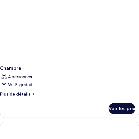
Chambre
4 personnes
Wi-Fi gratuit
Plus
Plus de détails
de
détails
Voir les prix
sur
le
type
de
chambre
Chambre