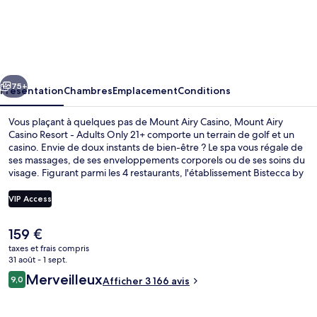
Mount
Airy
Casino
Resort
cédent
Suivant
-
75+
Présentation
Chambres
Emplacement
Conditions
Adults
Vous plaçant à quelques pas de Mount Airy Casino, Mount Airy
Only
Casino Resort - Adults Only 21+ comporte un terrain de golf et un
casino. Envie de doux instants de bien-être ? Le spa vous régale de
21+
ses massages, de ses enveloppements corporels ou de ses soins du
visage. Figurant parmi les 4 restaurants, l'établissement Bistecca by
Il Mulino vous ouvre ses portes pour le dîner et vous propose des
spécialités Cuisine italienne. Ce complexe touristique de luxe abrite
VIP Access
en outre 3 bars/lounges, une piscine couverte et un bar en bord de
piscine. Les autres voyageurs adorent la piscine rafraîchissante et la
Le
159 €
literie de qualité.
Piscine couverte, piscine extérieure (o
prix
taxes et frais compris
actuel
31 août - 1 sept.
est
Avis
Merveilleux
9,0
Afficher 3 166 avis
de
9,0 sur 10
voyageurs
159 €.