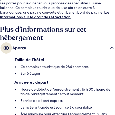
ses portes pour le dîner et vous propose des spécialités Cuisine
italienne. Ce complexe touristique de luxe abrite en outre 3
bars/lounges, une piscine couverte et un bar en bord de piscine. Les
autres voyageurs adorent la piscine rafraîchissante et la literie de
Informations sur le droit de rétractation
qualité.
Plus d’informations sur cet
hébergement
Aperçu
Taille de l'hôtel
Ce complexe touristique de 284 chambres
Sur 6 étages
Arrivée et départ
Heure de début de l'enregistrement : 16 h 00 ; heure de
fin de l'enregistrement : à tout moment.
Service de départ express
L'arrivée anticipée est soumise à disponibilité
Âge minimum pour effectuer l'enregistrement : 21 ans