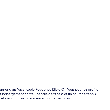
Chambres in
urner dans Vacanceole Residence L'Ile d'Or. Vous pourrez profiter
Cet hébergement abrite une salle de fitness et un court de tennis
néficient d'un réfrigérateur et un micro-ondes.
Télévision d