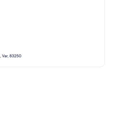
, Var, 83250
te