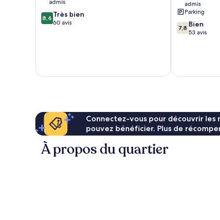
admis
admis
Maures
Le
Parking
8.4
Très bien
Lavandou
8,4
sur
60 avis
7.8
Bien
7,8
10,
sur
53 avis
Très
10,
bien,
Bien,
60 avis
53 avis
Connectez-vous pour découvrir les 
pouvez bénéficier. Plus de récompen
À propos du quartier