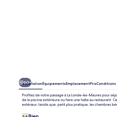
Residence
L'Ile
d'Or
60+
Présentation
Équipements
Emplacement
Prix
Conditions
Profitez de votre passage à La Londe-les-Maures pour séjo
de la piscine extérieure ou faire une halte au restaurant. 
extérieur, tandis que, petit plus pratique, les chambres bé
Avis
Bien
6,4