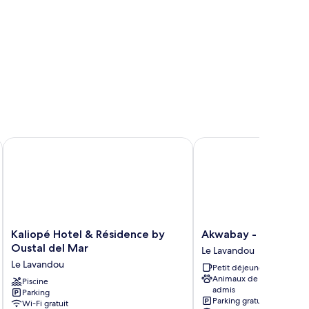
rsonnes
au de la Pinède
Kaliopé Hotel & Résidence by Oustal del Mar
Akwabay - Les Villas d
Kaliopé
Akwabay
Kaliopé Hotel & Résidence by
Akwabay - Les Villas
Hotel
-
Oustal del Mar
Le Lavandou
&
Les
Le Lavandou
Petit déjeuner gratuit
Résidence
Villas
Animaux de compagnie
by
Piscine
du
admis
Parking
Oustal
Cap
Parking gratuit
Wi-Fi gratuit
del
Le