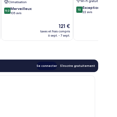
Wi-Fi gratuit
Climatisation
Mar
Lavandou
10.0
Exceptionnel
9.0
Le
Merveilleux
10
9,0
sur
22 avis
sur
Lavandou
105 avis
10,
10,
Exceptionnel,
Merveilleux,
Le
121 €
22 avis
105 avis
nouveau
taxes et frais compris
prix
6 sept. - 7 sept.
est
de
121 €
Se connecter
S’inscrire gratuitement