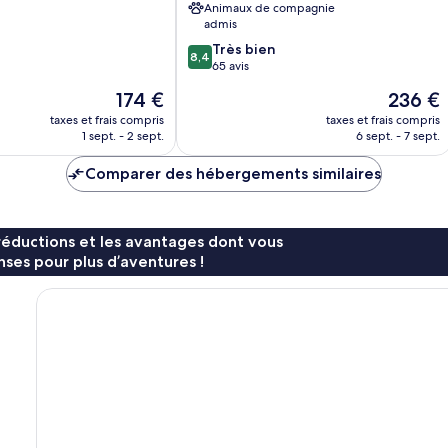
Animaux de compagnie
la
admis
Pinède
8.4
Très bien
Hyères
8,4
sur
65 avis
10,
Le
Le
174 €
236 €
Très
nouveau
nouveau
bien,
taxes et frais compris
taxes et frais compris
prix
prix
1 sept. - 2 sept.
6 sept. - 7 sept.
65 avis
est
est
de
de
Comparer des hébergements similaires
174 €
236 €
réductions et les avantages dont vous
ses pour plus d’aventures !