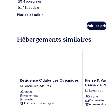
personnes
pièces
4 personnes
photos
4
pour
1 lit double
personnes
ce
Plus
Plus de détails
type
de
détails
de
Voir les pri
sur
chambre :
le
2
type
Hébergements similaires
room
de
chambre
flat
2
Résidence Odalys Les Océanides
Pierre & Vaca
4
room
persons
flat
4
persons
Résidence
Pierre
Résidence Odalys Les Océanides
Pierre & Va
Odalys
&
L'Anse de 
La Londe-les-Maures
Les
Vacances
Le Lavandou
Piscine
Océanides
Residence
Kitchenette
La
L'Anse
Piscine
Laverie
Kitchenette
Londe-
de
Animaux de compagnie
Animaux de
les-
Pramousquier