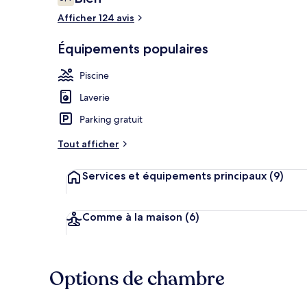
6,4 sur 10
voyageurs
Afficher 124 avis
Équipements populaires
Piscine extér
Piscine
Laverie
Parking gratuit
Tout afficher
Services et équipements principaux
(9)
Comme à la maison
(6)
Options de chambre