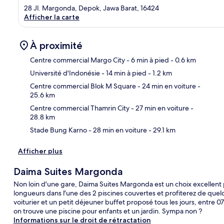
28 Jl. Margonda, Depok, Jawa Barat, 16424
Afficher la carte
À proximité
Centre commercial Margo City
- 6 min à pied
- 0.6 km
Université d'Indonésie
- 14 min à pied
- 1.2 km
Car
Centre commercial Blok M Square
- 24 min en voiture
-
25.6 km
Centre commercial Thamrin City
- 27 min en voiture
-
28.8 km
Stade Bung Karno
- 28 min en voiture
- 29.1 km
Afficher plus
Daima Suites Margonda
Non loin d'une gare, Daima Suites Margonda est un choix excellent 
longueurs dans l'une des 2 piscines couvertes et profiterez de quel
voiturier et un petit déjeuner buffet proposé tous les jours, entre 07
on trouve une piscine pour enfants et un jardin. Sympa non ?
Informations sur le droit de rétractation