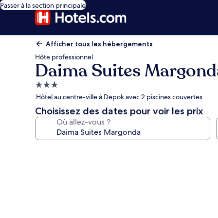
Passer à la section principale
Afficher tous les hébergements
Hôte professionnel
Daima Suites Margond
Hébergement
3.0 étoiles
Hôtel au centre-ville à Depok avec 2 piscines couvertes
Choisissez des dates pour voir les prix
Où allez-vous ?
Galerie
photos
de
l’hébergement
Daima