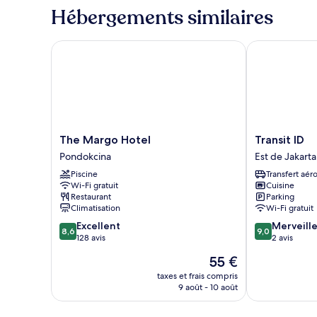
type
Hébergements similaires
de
chambre
Suite
The Margo Hotel
Transit ID
Familiale,
2
chambres
The
Transit
The Margo Hotel
Transit ID
Margo
ID
Pondokcina
Est de Jakarta
Hotel
Est
Piscine
Transfert aér
Pondokcina
de
Wi-Fi gratuit
Cuisine
Jakarta
Restaurant
Parking
Climatisation
Wi-Fi gratuit
8.6
9.0
Excellent
Merveill
8,6
9,0
sur
sur
128 avis
2 avis
10,
10,
Le
55 €
Excellent,
Merveilleux,
nouveau
128 avis
2 avis
taxes et frais compris
prix
9 août - 10 août
est
de