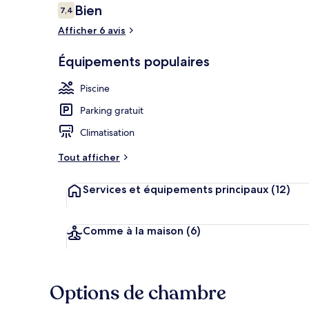
Avis
Bien
7,4
7,4 sur 10
voyageurs
Afficher 6 avis
Extérieur
Équipements populaires
Piscine
Parking gratuit
Climatisation
Tout afficher
Services et équipements principaux
(12)
Comme à la maison
(6)
Options de chambre