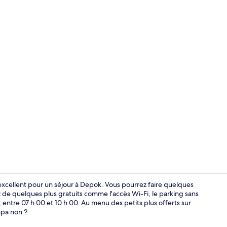
2 piscines c
xcellent pour un séjour à Depok. Vous pourrez faire quelques
z de quelques plus gratuits comme l'accès Wi-Fi, le parking sans
, entre 07 h 00 et 10 h 00. Au menu des petits plus offerts sur
Suite Deluxe
mpa non ?