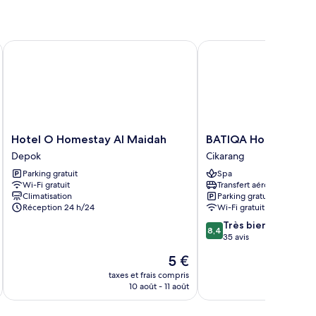
Hotel O Homestay Al Maidah
BATIQA Hotel Jababek
Hotel
BATIQA
Hotel O Homestay Al Maidah
BATIQA Hotel Jabab
O
Hotel
Depok
Cikarang
Homestay
Jababeka
Parking gratuit
Spa
Al
Cikarang
Wi-Fi gratuit
Transfert aéroport
Maidah
Cikarang
Climatisation
Parking gratuit
Depok
Réception 24 h/24
Wi-Fi gratuit
8.4
Très bien
8,4
sur
35 avis
10,
Le
5 €
Très
au
nouveau
bien,
taxes et frais compris
tax
prix
10 août - 11 août
35 avis
est
de