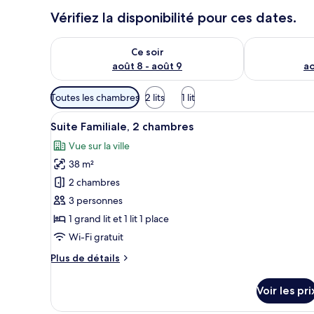
Vérifiez la disponibilité pour ces dates.
Vérifier la disponibilité pour ce soir août 8 - août 9
Vérifier la di
Ce soir
août 8 - août 9
ao
Filtres
Toutes les chambres
2 lits
1 lit
disponibles
Afficher
Une chambre d’hôtel moderne av
pour
11
Suite Familiale, 2 chambres
toutes
les
Vue sur la ville
les
chambres
38 m²
photos
pour
2 chambres
ce
3 personnes
type
1 grand lit et 1 lit 1 place
de
Wi-Fi gratuit
chambre :
Plus
Plus de détails
Suite
de
Familiale,
détails
Voir les pri
2
sur
le
chambres