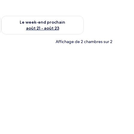
-end août 14 - août 16
Vérifier la disponibilité pour le week-end prochain août 21 - 
Le week-end prochain
août 21 - août 23
Affichage de 2 chambres sur 2
un lit, d’une télévision, d’un mur décoratif et d’une cloison en verre.