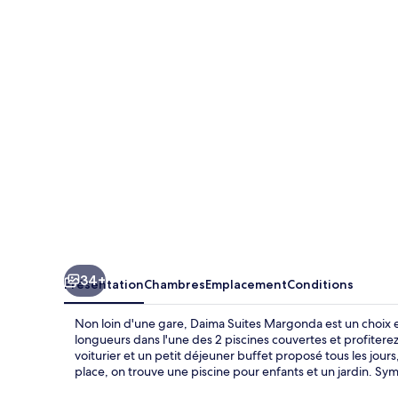
Suites
Margonda
34+
Présentation
Chambres
Emplacement
Conditions
Non loin d'une gare, Daima Suites Margonda est un choix e
longueurs dans l'une des 2 piscines couvertes et profitere
voiturier et un petit déjeuner buffet proposé tous les jours
place, on trouve une piscine pour enfants et un jardin. Sy