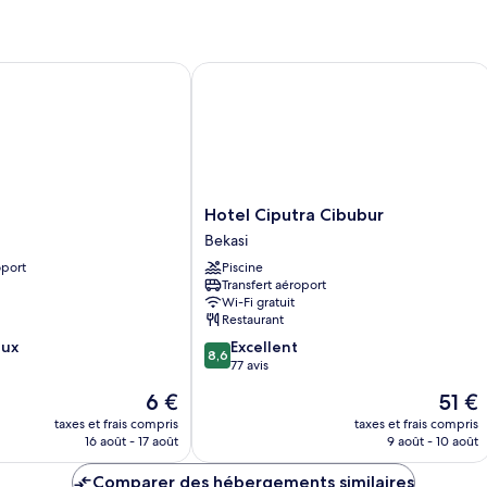
type
de
chambre
Suite
Hotel Ciputra Cibubur
Deluxe
Hotel
Hotel Ciputra Cibubur
Ciputra
Bekasi
Cibubur
oport
Piscine
Bekasi
Transfert aéroport
Wi-Fi gratuit
Restaurant
8.6
eux
Excellent
8,6
sur
77 avis
10,
Le
Le
6 €
51 €
Excellent,
nouveau
nouve
77 avis
taxes et frais compris
taxes et frais compris
prix
prix
16 août - 17 août
9 août - 10 août
est
est
de
de
Comparer des hébergements similaires