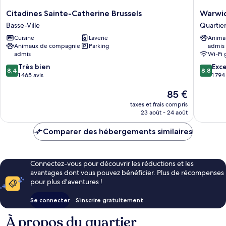
Citadines
Warwick
Citadines Sainte-Catherine Brussels
Warwic
Sainte-
Brussels
Basse-Ville
Quartie
Catherine
Grand-
Cuisine
Laverie
Anima
Brussels
Place
Animaux de compagnie
Parking
admis
Basse-
Quartier
admis
Wi-Fi 
Ville
du
8.4
8.8
Très bien
Centre
Exce
8,4
8,8
sur
sur
1 465 avis
1 794
10,
10,
Le
85 €
Très
Excellen
nouveau
bien,
1 794 avi
taxes et frais compris
prix
1 465 avis
23 août - 24 août
est
de
Comparer des hébergements similaires
85 €
Connectez-vous pour découvrir les réductions et les
avantages dont vous pouvez bénéficier. Plus de récompenses
pour plus d’aventures !
Se connecter
S’inscrire gratuitement
À propos du quartier