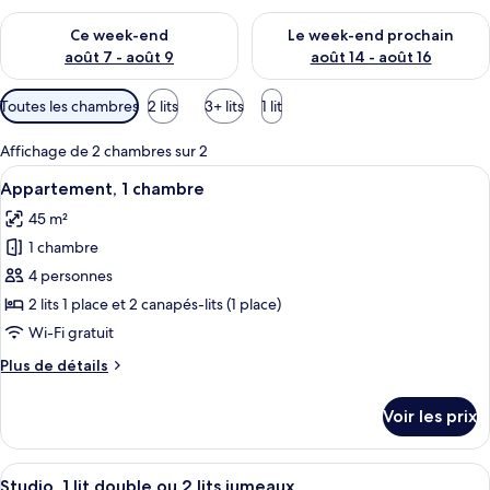
Vérifier la disponibilité pour ce week-end août 7 - août 9
Vérifier la disponibilité pour 
Ce week-end
Le week-end prochain
août 7 - août 9
août 14 - août 16
Filtres
Toutes les chambres
2 lits
3+ lits
1 lit
disponibles
pour
Affichage de 2 chambres sur 2
les
Afficher
Appartement, 1 chambre | Coffres-fort
7
Appartement, 1 chambre
chambres
toutes
45 m²
les
1 chambre
photos
pour
4 personnes
ce
2 lits 1 place et 2 canapés-lits (1 place)
type
Wi-Fi gratuit
de
Plus
Plus de détails
chambre :
de
Appartement,
détails
Voir les prix
sur
1
le
chambre
type
Afficher
Un salon moderne avec un canapé, une
7
de
Studio, 1 lit double ou 2 lits jumeaux