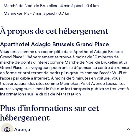
Marché de Noël de Bruxelles
- 4 min à pied
- 0.4 km
Manneken Pis
- 7 min à pied
- 0.7 km
À propos de cet hébergement
Aparthotel Adagio Brussels Grand Place
Vous serez comme un coq en pâte dans Aparthotel Adagio Brussels
Grand Place ! L'hébergement se trouve à moins de 10 minutes de
marche de points d'intérêt comme Marché de Noël de Bruxelles et La
Grand Place. Les voyageurs pourront se dépenser au centre de remise
en forme et profiteront de petits plus gratuits comme l'accès Wi-Fi et
l'accès par câble à Internet. À moins de 5 minutes en voiture, vous
trouverez aussi des sites comme Manneken Pis et Avenue Louise. Les
autres voyageurs aiment le fait que les transports publics se trouvent à
une courte distance de marche : Station De Brouckère est à 3 minutes à
Informations sur le droit de rétractation
pied et Station Bourse-Beurs, à 3 minutes.
Plus d’informations sur cet
hébergement
Aperçu