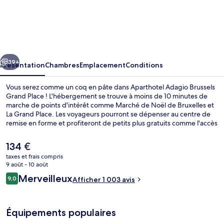
Aparthotel
Adagio
Brussels
Grand
cédent
Suivant
Place
39+
Présentation
Chambres
Emplacement
Conditions
Vous serez comme un coq en pâte dans Aparthotel Adagio Brussels
Grand Place ! L'hébergement se trouve à moins de 10 minutes de
marche de points d'intérêt comme Marché de Noël de Bruxelles et
La Grand Place. Les voyageurs pourront se dépenser au centre de
remise en forme et profiteront de petits plus gratuits comme l'accès
Wi-Fi et l'accès par câble à Internet. À moins de 5 minutes en
voiture, vous trouverez aussi des sites comme Manneken Pis et
Le
134 €
Avenue Louise. Les autres voyageurs aiment le fait que les transports
prix
taxes et frais compris
publics se trouvent à une courte distance de marche : Station De
actuel
9 août - 10 août
Brouckère est à 3 minutes à pied et Station Bourse-Beurs, à 3
Petit déjeuner buffet servi tous les j
est
Avis
minutes.
Merveilleux
9,0
Afficher 1 003 avis
de
9,0 sur 10
voyageurs
134 €.
Équipements populaires