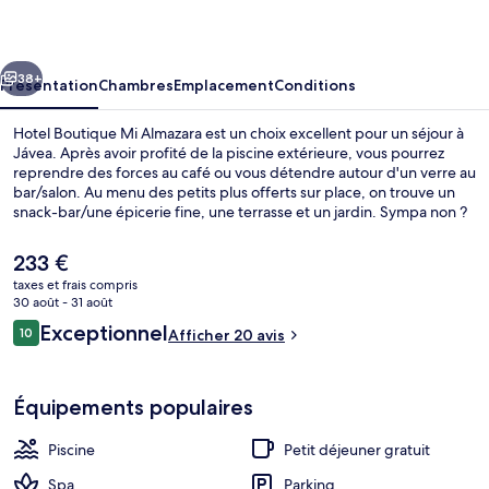
Mi
Almazara
cédent
Suivant
38+
Présentation
Chambres
Emplacement
Conditions
Hotel Boutique Mi Almazara est un choix excellent pour un séjour à
Jávea. Après avoir profité de la piscine extérieure, vous pourrez
reprendre des forces au café ou vous détendre autour d'un verre au
bar/salon. Au menu des petits plus offerts sur place, on trouve un
snack-bar/une épicerie fine, une terrasse et un jardin. Sympa non ?
Le
233 €
prix
taxes et frais compris
actuel
30 août - 31 août
Façade de l’hébergement
est
Avis
Exceptionnel
10
Afficher 20 avis
de
10 sur 10
voyageurs
233 €.
Équipements populaires
Piscine
Petit déjeuner gratuit
Spa
Parking