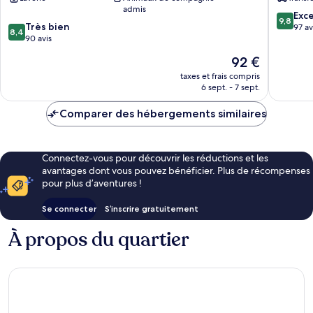
admis
9.8
Exc
9,8
8.4
Très bien
sur
97 av
8,4
sur
90 avis
10,
10,
Exceptio
Le
92 €
Très
97 avis
nouveau
bien,
taxes et frais compris
prix
6 sept. - 7 sept.
90 avis
est
de
Comparer des hébergements similaires
92 €
Connectez-vous pour découvrir les réductions et les
avantages dont vous pouvez bénéficier. Plus de récompenses
pour plus d’aventures !
Se connecter
S’inscrire gratuitement
À propos du quartier