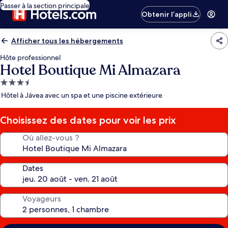
Passer à la section principale
Obtenir l’appli
Afficher tous les hébergements
Hôte professionnel
Hotel Boutique Mi Almazara
Hébergement
3.5 étoiles
Hôtel à Jávea avec un spa et une piscine extérieure
Choisissez des dates pour voir les prix
Où allez-vous ?
Dates
Voyageurs