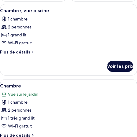
Afficher
Une chambre d’hôtel avec une tête de li
5
Chambre, vue piscine
toutes
1 chambre
les
2 personnes
photos
pour
1 grand lit
ce
Wi-Fi gratuit
type
Plus
Plus de détails
de
de
chambre :
détails
Voir les prix
sur
Chambre,
le
vue
type
Afficher
Une chambre avec un grand lit, une tê
piscine
10
de
Chambre
toutes
chambre
Vue sur le jardin
Chambre,
les
vue
1 chambre
photos
piscine
pour
2 personnes
ce
1 très grand lit
type
Wi-Fi gratuit
de
Plus
Plus de détails