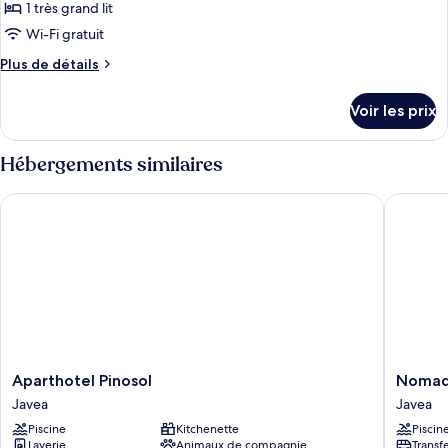
pour
1 très grand lit
ce
Wi-Fi gratuit
type
Plus
Plus de détails
de
de
chambre :
détails
Voir les prix
sur
Chambre
le
type
Hébergements similaires
de
chambre
Aparthotel Pinosol
Nomad X
Chambre
Aparthotel
Nomad
Aparthotel Pinosol
Nomad 
Pinosol
Xabia
Javea
Javea
Javea
Port
Piscine
Kitchenette
Piscin
Javea
Laverie
Animaux de compagnie
Transf