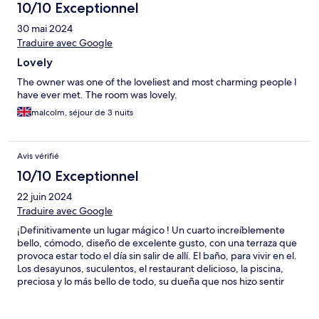
10/10 Exceptionnel
30 mai 2024
Traduire avec Google
Lovely
The owner was one of the loveliest and most charming people I
have ever met. The room was lovely.
malcolm, séjour de 3 nuits
Avis vérifié
10/10 Exceptionnel
22 juin 2024
Traduire avec Google
¡Definitivamente un lugar mágico ! Un cuarto increíblemente
bello, cómodo, diseño de excelente gusto, con una terraza que
provoca estar todo el día sin salir de allí. El baño, para vivir en el.
Los desayunos, suculentos, el restaurant delicioso, la piscina,
preciosa y lo más bello de todo, su dueña que nos hizo sentir
como si estuviéramos en nuestra propia casa.