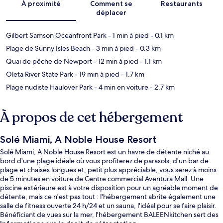
À proximité
Comment se
Restaurants
déplacer
Gilbert Samson Oceanfront Park
- 1 min à pied
- 0.1 km
Plage de Sunny Isles Beach
- 3 min à pied
- 0.3 km
Quai de pêche de Newport
- 12 min à pied
- 1.1 km
Oleta River State Park
- 19 min à pied
- 1.7 km
Plage nudiste Haulover Park
- 4 min en voiture
- 2.7 km
À propos de cet hébergement
Solé Miami, A Noble House Resort
Solé Miami, A Noble House Resort est un havre de détente niché au
bord d'une plage idéale où vous profiterez de parasols, d'un bar de
plage et chaises longues et, petit plus appréciable, vous serez à moins
de 5 minutes en voiture de Centre commercial Aventura Mall. Une
piscine extérieure est à votre disposition pour un agréable moment de
détente, mais ce n'est pas tout : l'hébergement abrite également une
salle de fitness ouverte 24 h/24 et un sauna, l'idéal pour se faire plaisir.
Bénéficiant de vues sur la mer, l'hébergement BALEENkitchen sert des