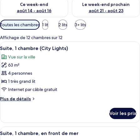
Vérifier la disponibilité pour ce week-end août 14 - août 16
Vérifier la disponibilité pour
Ce week-end
Le week-end prochain
août 14 - août 16
août 21 - août 23
Filtres
Toutes les chambres
1 lit
2 lits
3+ lits
disponibles
pour
Affichage de 12 chambres sur 12
les
Afficher
Une cuisine moderne avec des meubles 
7
Suite, 1 chambre (City Lights)
chambres
toutes
Vue sur la ville
les
63 m²
photos
pour
4 personnes
ce
1 très grand lit
type
Internet par câble gratuit
de
Plus
Plus de détails
chambre :
de
Suite,
détails
Voir les prix
sur
1
le
chambre
type
Afficher
Un salon moderne doté d’un grand télé
(City
12
de
Suite, 1 chambre, en front de mer
toutes
Lights)
chambre