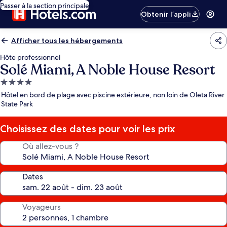
Passer à la section principale
Obtenir l’appli
Afficher tous les hébergements
Hôte professionnel
Solé Miami, A Noble House Resort
Hébergement
4.0 étoiles
Hôtel en bord de plage avec piscine extérieure, non loin de Oleta River
State Park
Choisissez des dates pour voir les prix
Où allez-vous ?
Dates
Voyageurs