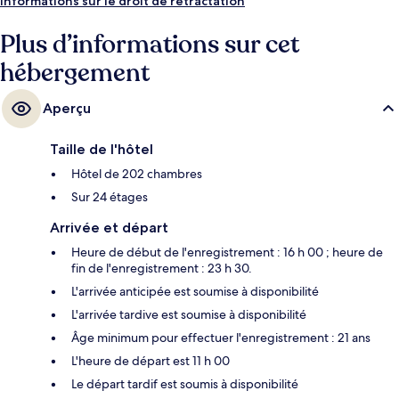
spécialités Cuisine américaine et est ouvert pour le petit déjeuner, le
Informations sur le droit de rétractation
déjeuner et le dîner. Parmi les avantages offerts par cet hébergement :
un bar en bord de piscine, un hammam et une terrasse. Les autres
Plus d’informations sur cet
voyageurs adorent le personnel attentionné et le succulent restaurant.
hébergement
Aperçu
Taille de l'hôtel
Hôtel de 202 chambres
Sur 24 étages
Arrivée et départ
Heure de début de l'enregistrement : 16 h 00 ; heure de
fin de l'enregistrement : 23 h 30.
L'arrivée anticipée est soumise à disponibilité
L'arrivée tardive est soumise à disponibilité
Âge minimum pour effectuer l'enregistrement : 21 ans
L'heure de départ est 11 h 00
Le départ tardif est soumis à disponibilité