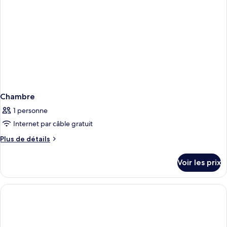
Chambre
1 personne
Internet par câble gratuit
Plus
Plus de détails
de
détails
Voir les prix
sur
le
type
de
chambre
Chambre