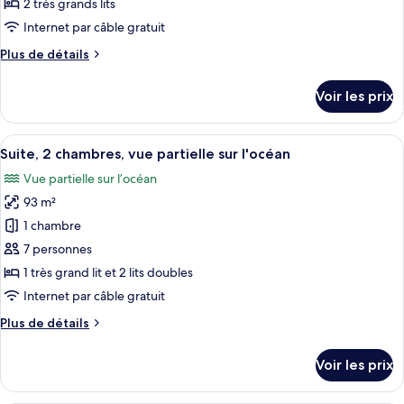
ce
ville
2 très grands lits
type
Internet par câble gratuit
de
Plus
Plus de détails
chambre :
de
Suite,
détails
Voir les prix
sur
2
le
chambres,
type
Afficher
Une chambre d’hôtel moderne dotée d’u
en
8
de
Suite, 2 chambres, vue partielle sur l'océan
toutes
front
chambre
Vue partielle sur l’océan
Suite,
les
de
2
93 m²
photos
mer
chambres,
pour
1 chambre
en
ce
front
7 personnes
de
type
1 très grand lit et 2 lits doubles
mer
de
Internet par câble gratuit
chambre :
Plus
Plus de détails
Suite,
de
2
détails
Voir les prix
chambres,
sur
le
vue
type