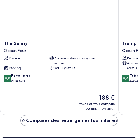
The
Trump
The Sunny
Trump 
Sunny
Internat
Ocean Four
Ocean F
Ocean
Beach
Piscine
Animaux de compagnie
Piscin
Four
Resort
admis
Anima
Ocean
Parking
Wi-Fi gratuit
admis
Four
8.8
8.4
Excellent
Trè
8,8
8,4
sur
sur
604 avis
4 424
10,
10,
Excellent,
Très
Le
188 €
604 avis
bien,
nouveau
4 424 av
taxes et frais compris
prix
23 août - 24 août
est
de
Comparer des hébergements similaires
188 €