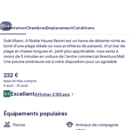
Miami,
A
Noble
cédent
Suivant
House
64+
Présentation
Chambres
Emplacement
Conditions
Resort
Solé Miami, A Noble House Resort est un havre de détente niché au
bord d'une plage idéale où vous profiterez de parasols, d'un bar de
plage et chaises longues et, petit plus appréciable, vous serez à
moins de 5 minutes en voiture de Centre commercial Aventura Mall.
Une piscine extérieure est à votre disposition pour un agréable
moment de détente, mais ce n'est pas tout : l'hébergement abrite
également une salle de fitness ouverte 24 h/24 et un sauna, l'idéal
Le
232 €
pour se faire plaisir. Bénéficiant de vues sur la mer, l'hébergement
prix
taxes et frais compris
BALEENkitchen sert des spécialités Cuisine américaine et est ouvert
actuel
9 août - 10 août
pour le petit déjeuner, le déjeuner et le dîner. Parmi les avantages
Salle de réunion
est
Avis
offerts par cet hébergement : un bar en bord de piscine, un
Excellent
8,6
Afficher 2 153 avis
de
8,6 sur 10
hammam et une terrasse. Les autres voyageurs adorent le personnel
voyageurs
232 €.
attentionné et le succulent restaurant.
Équipements populaires
Piscine
Animaux de compagnie