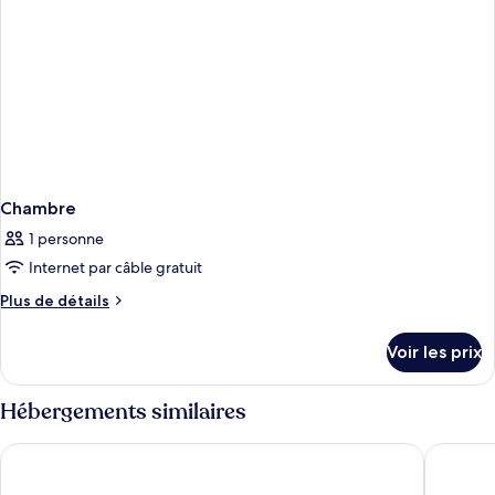
Chambre
1 personne
Internet par câble gratuit
Plus
Plus de détails
de
détails
Voir les prix
sur
le
type
Hébergements similaires
de
chambre
The Sunny
Trump In
Chambre