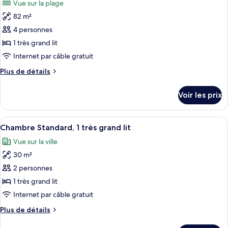
Vue sur la plage
Suite,
les
1
82 m²
photos
chambre
pour
4 personnes
(City
ce
Lights)
1 très grand lit
type
Internet par câble gratuit
de
Plus
Plus de détails
chambre :
de
Suite,
détails
Voir les prix
sur
1
le
chambre,
type
Afficher
Une chambre d’hôtel moderne, dotée d’u
en
2
de
Chambre Standard, 1 très grand lit
toutes
front
chambre
Vue sur la ville
Suite,
les
de
1
30 m²
photos
mer
chambre,
pour
2 personnes
en
ce
front
1 très grand lit
de
type
Internet par câble gratuit
mer
de
Plus
Plus de détails
chambre :
de
Chambre
détails