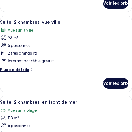
Voir les prix
sur
Standard,
le
1
type
Afficher
Une cuisine moderne avec des meubles 
très
7
de
Suite, 2 chambres, vue ville
toutes
grand
chambre
Vue sur la ville
Chambre
les
lit
Standard,
93 m²
photos
1
pour
6 personnes
très
ce
grand
2 très grands lits
lit
type
Internet par câble gratuit
de
Plus
Plus de détails
chambre :
de
Suite,
détails
Voir les prix
sur
2
le
chambres,
type
Afficher
Une chambre d’hôtel avec une grande f
vue
11
de
Suite, 2 chambres, en front de mer
toutes
ville
chambre
Vue sur la plage
Suite,
les
2
113 m²
photos
chambres,
pour
6 personnes
vue