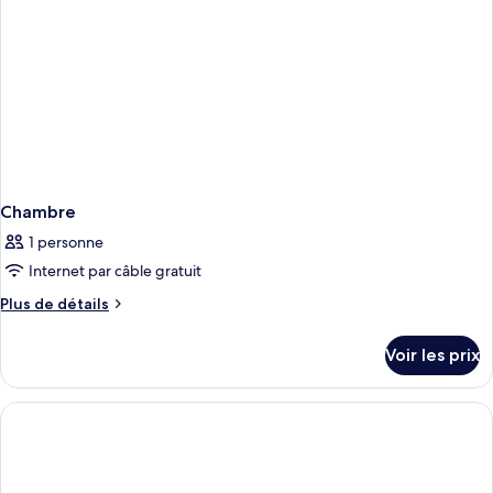
sur
lits
l'océan
doubles,
vue
partielle
sur
l'océan
Chambre
1 personne
Internet par câble gratuit
Plus
Plus de détails
de
détails
Voir les prix
sur
le
type
de
chambre
Chambre