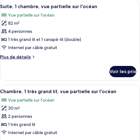
Afficher
Une cuisine moderne avec des meubles 
partielle
7
de
Suite, 1 chambre, vue partielle sur l'océan
toutes
sur
chambre
Vue partielle sur l’océan
Suite,
les
l'océan
2
82 m²
photos
chambres,
pour
4 personnes
vue
ce
partielle
1 très grand lit et 1 canapé-lit (double)
sur
type
Internet par câble gratuit
l'océan
de
Plus
Plus de détails
chambre :
de
Suite,
détails
Voir les prix
sur
1
le
chambre,
type
Afficher
Une chambre d’hôtel moderne, dotée d’u
vue
3
de
Chambre, 1 très grand lit, vue partielle sur l'océan
toutes
partielle
chambre
Vue partielle sur l’océan
Suite,
les
sur
1
30 m²
photos
l'océan
chambre,
pour
2 personnes
vue
ce
partielle
1 très grand lit
sur
type
Internet par câble gratuit
l'océan
de