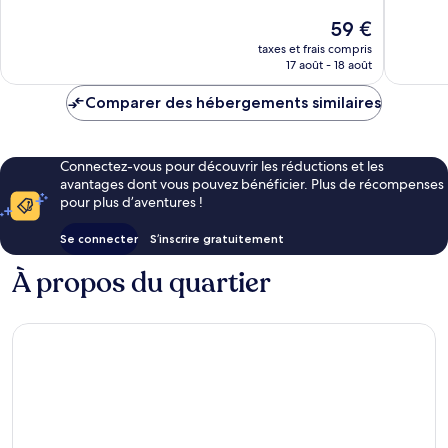
Bien,
93 avis
Le
59 €
275 avis
nouveau
taxes et frais compris
prix
17 août - 18 août
est
de
Comparer des hébergements similaires
59 €
Connectez-vous pour découvrir les réductions et les
avantages dont vous pouvez bénéficier. Plus de récompenses
pour plus d’aventures !
Se connecter
S’inscrire gratuitement
À propos du quartier