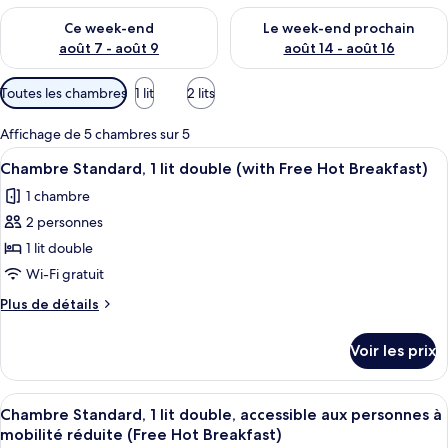
Vérifier la disponibilité pour ce week-end août 7 - août 9
Vérifier la disponibilité pour 
Ce week-end
Le week-end prochain
août 7 - août 9
août 14 - août 16
Filtres
Toutes les chambres
1 lit
2 lits
disponibles
pour
Affichage de 5 chambres sur 5
les
Afficher
Un ordinateur portable affiche une page
12
Chambre Standard, 1 lit double (with Free Hot Breakfast)
chambres
toutes
1 chambre
les
2 personnes
photos
pour
1 lit double
ce
Wi-Fi gratuit
type
Plus
Plus de détails
de
de
chambre :
détails
Voir les prix
sur
Chambre
le
Standard,
type
Afficher
Une chambre d’hôtel avec un lit, une 
1
12
de
Chambre Standard, 1 lit double, accessible aux personnes à
toutes
chambre
lit
mobilité réduite (Free Hot Breakfast)
Chambre