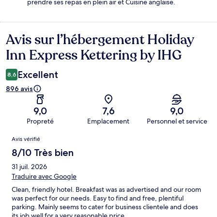
prendre ses repas en plein air et Cuisine anglaise.
Avis sur l’hébergement Holiday
Avis
Inn Express Kettering by IHG
Excellent
8,6
896 avis
9,0
7,6
9,0
Propreté
Emplacement
Personnel et service
Avis
Avis vérifié
8/10 Très bien
31 juil. 2026
Traduire avec Google
Clean, friendly hotel. Breakfast was as advertised and our room
was perfect for our needs. Easy to find and free, plentiful
parking. Mainly seems to cater for business clientele and does
its job well for a very reasonable price.