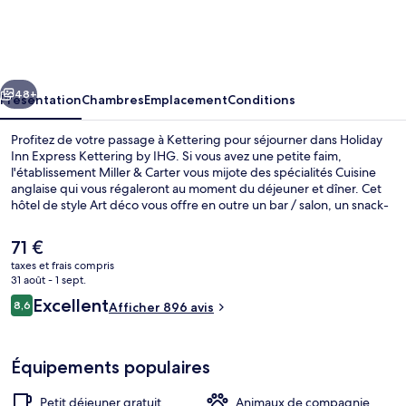
Inn
Express
Kettering
cédent
Suivant
by
48+
Présentation
Chambres
Emplacement
Conditions
IHG
Profitez de votre passage à Kettering pour séjourner dans Holiday
Inn Express Kettering by IHG. Si vous avez une petite faim,
l'établissement Miller & Carter vous mijote des spécialités Cuisine
anglaise qui vous régaleront au moment du déjeuner et dîner. Cet
hôtel de style Art déco vous offre en outre un bar / salon, un snack-
bar/une épicerie fine et une terrasse. Les autres voyageurs ne
disent que du bien en ce qui concerne le personnel attentionné.
Le
71 €
prix
taxes et frais compris
actuel
31 août - 1 sept.
Petit déjeuner buffet compris tous les 
est
Avis
Excellent
8,6
Afficher 896 avis
de
8,6 sur 10
voyageurs
71 €.
Équipements populaires
Petit déjeuner gratuit
Animaux de compagnie