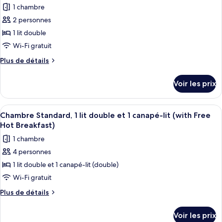
les
double
1 chambre
Standard,
photos
(with
1
2 personnes
pour
Free
lit
1 lit double
ce
double
Hot
(with
type
Wi-Fi gratuit
Breakfast)
Free
de
Plus
Plus de détails
Hot
chambre :
de
Breakfast)
détails
Chambre
Voir les prix
sur
Standard,
le
1
type
Afficher
Une chambre d’hôtel avec deux lits, u
12
lit
de
Chambre Standard, 1 lit double et 1 canapé-lit (with Free
toutes
chambre
double,
Hot Breakfast)
Chambre
les
accessible
1 chambre
Standard,
photos
aux
1
4 personnes
pour
lit
personnes
1 lit double et 1 canapé-lit (double)
ce
double,
à
accessible
type
Wi-Fi gratuit
mobilité
aux
de
Plus
Plus de détails
réduite
personnes
chambre :
de
à
(Free
détails
Chambre
mobilité
Voir les prix
Hot
sur
réduite