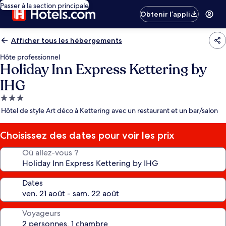
Passer à la section principale
Obtenir l’appli
Afficher tous les hébergements
Hôte professionnel
Holiday Inn Express Kettering by
IHG
Hébergement
3.0 étoiles
Hôtel de style Art déco à Kettering avec un restaurant et un bar/salon
Choisissez des dates pour voir les prix
Où allez-vous ?
Dates
Voyageurs