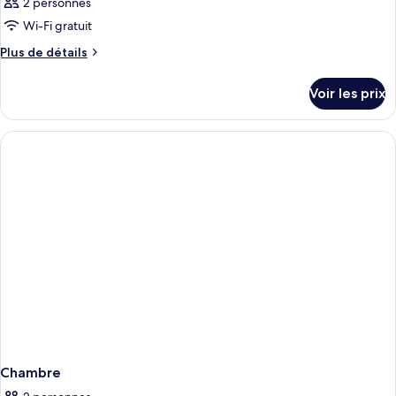
2 personnes
Wi-Fi gratuit
Plus
Plus de détails
de
détails
Voir les prix
sur
le
type
de
chambre
Chambre
Chambre