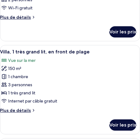
Wi-Fi gratuit
Plus
Plus de détails
de
détails
Voir les prix
sur
le
type
Afficher
Une chambre d’hôtel moderne avec un gr
12
de
Villa, 1 très grand lit, en front de plage
toutes
chambre
Vue sur la mer
Chambre
les
150 m²
photos
pour
1 chambre
ce
3 personnes
type
1 très grand lit
de
Internet par câble gratuit
chambre :
Plus
Plus de détails
Villa,
de
1
détails
Voir les prix
très
sur
le
grand
type