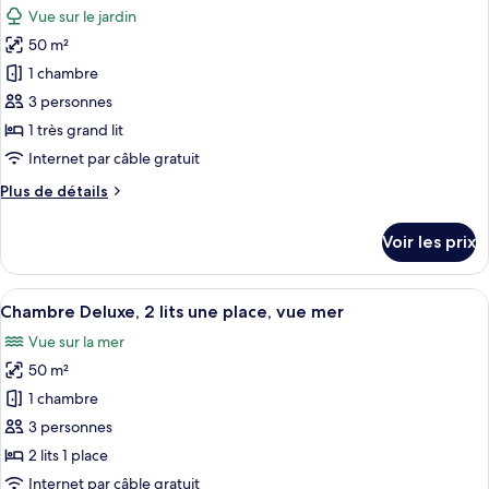
lit,
chambre
Vue sur le jardin
Chambre
les
vue
Deluxe,
50 m²
photos
mer
1
pour
1 chambre
très
ce
grand
3 personnes
lit,
type
1 très grand lit
vue
de
Internet par câble gratuit
mer
chambre :
Plus
Plus de détails
Chambre
de
Deluxe,
détails
Voir les prix
1
sur
le
très
type
Afficher
Une chambre d’hôtel avec deux lits, un
grand
12
de
Chambre Deluxe, 2 lits une place, vue mer
toutes
lit
chambre
Vue sur la mer
Chambre
les
Deluxe,
50 m²
photos
1
pour
1 chambre
très
ce
grand
3 personnes
lit
type
2 lits 1 place
de
Internet par câble gratuit