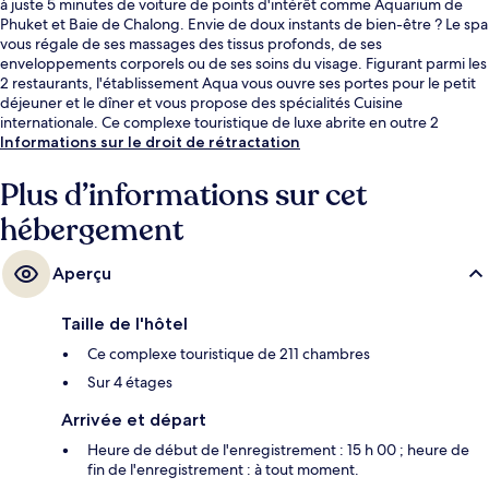
à juste 5 minutes de voiture de points d'intérêt comme Aquarium de
Phuket et Baie de Chalong. Envie de doux instants de bien-être ? Le spa
vous régale de ses massages des tissus profonds, de ses
enveloppements corporels ou de ses soins du visage. Figurant parmi les
2 restaurants, l'établissement Aqua vous ouvre ses portes pour le petit
déjeuner et le dîner et vous propose des spécialités Cuisine
internationale. Ce complexe touristique de luxe abrite en outre 2
piscines extérieures, un bar à la plage et une salle de fitness ouverte 24
Informations sur le droit de rétractation
h/24. Les autres voyageurs sont séduits par le personnel attentionné et
la présentation générale.
Plus d’informations sur cet
hébergement
Aperçu
Taille de l'hôtel
Ce complexe touristique de 211 chambres
Sur 4 étages
Arrivée et départ
Heure de début de l'enregistrement : 15 h 00 ; heure de
fin de l'enregistrement : à tout moment.