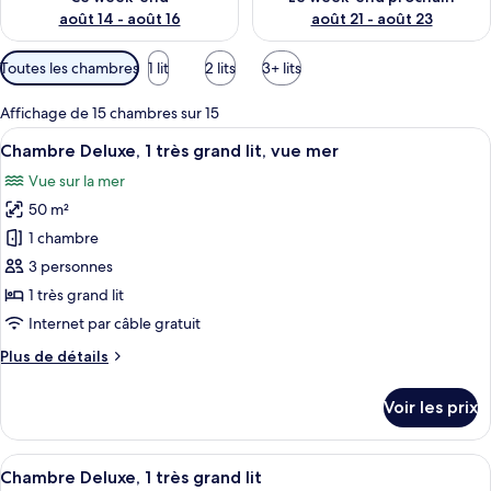
août 14 - août 16
août 21 - août 23
Filtres
Toutes les chambres
1 lit
2 lits
3+ lits
disponibles
pour
Affichage de 15 chambres sur 15
les
Afficher
Chambre Deluxe, 1 très grand lit, vue m
11
Chambre Deluxe, 1 très grand lit, vue mer
chambres
toutes
Vue sur la mer
les
50 m²
photos
pour
1 chambre
ce
3 personnes
type
1 très grand lit
de
Internet par câble gratuit
chambre :
Plus
Plus de détails
Chambre
de
Deluxe,
détails
Voir les prix
1
sur
le
très
type
Afficher
Chambre Deluxe, 1 très grand lit | 1 ch
grand
12
de
Chambre Deluxe, 1 très grand lit
toutes