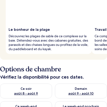
Le bonheur de la plage
Travail
Découvrez les plages de sable de ce complexe sur la
Ce compl
baie. Détendez-vous avec des cabanes gratuites, des
bord de 
parasols et des chaises longues ou profitez de la voile,
les sall
du paddleboard et du kayak.
soins de
Options de chambre
Vérifiez la disponibilité pour ces dates.
Vérifier la disponibilité pour ce soir août 8 - août 9
Vérifier la disponibilité pour 
Ce soir
Demain
août 8 - août 9
août 9 - août 10
Vérifier la disponibilité pour ce week-end août 14 - août 16
Vérifier la disponibilité pour
Ce week-end
Le week-end prochain