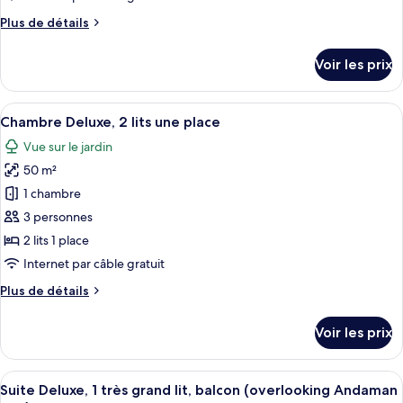
chambre :
Plus
Plus de détails
Chambre
de
Deluxe,
détails
Voir les prix
2
sur
le
lits
type
Afficher
Une chambre d’hôtel avec deux lits, un
une
12
de
Chambre Deluxe, 2 lits une place
toutes
place,
chambre
Vue sur le jardin
Chambre
les
vue
Deluxe,
50 m²
photos
mer
2
pour
1 chambre
lits
ce
une
3 personnes
place,
type
2 lits 1 place
vue
de
Internet par câble gratuit
mer
chambre :
Plus
Plus de détails
Chambre
de
Deluxe,
détails
Voir les prix
2
sur
le
lits
type
Afficher
Une chambre d’hôtel avec un grand lit,
une
14
de
Suite Deluxe, 1 très grand lit, balcon (overlooking Andaman
toutes
place
chambre