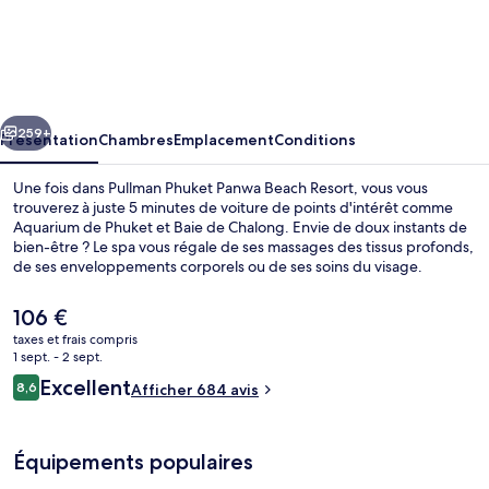
Pullman
Phuket
Panwa
Beach
cédent
Suivant
Resort
259+
Présentation
Chambres
Emplacement
Conditions
Une fois dans Pullman Phuket Panwa Beach Resort, vous vous
trouverez à juste 5 minutes de voiture de points d'intérêt comme
Aquarium de Phuket et Baie de Chalong. Envie de doux instants de
bien-être ? Le spa vous régale de ses massages des tissus profonds,
de ses enveloppements corporels ou de ses soins du visage.
Figurant parmi les 2 restaurants, l'établissement Aqua vous ouvre
ses portes pour le petit déjeuner et le dîner et vous propose des
Le
106 €
spécialités Cuisine internationale. Ce complexe touristique de luxe
prix
taxes et frais compris
abrite en outre 2 piscines extérieures, un bar à la plage et une salle
actuel
1 sept. - 2 sept.
de fitness ouverte 24 h/24. Les autres voyageurs sont séduits par le
Bar en bord de piscine
est
Avis
personnel attentionné et la présentation générale.
Excellent
8,6
Afficher 684 avis
de
8,6 sur 10
voyageurs
106 €.
Équipements populaires