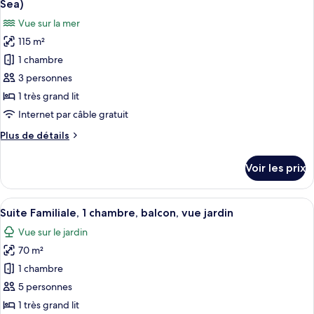
Sea)
Chambre
les
Vue sur la mer
Deluxe,
photos
2
115 m²
pour
lits
1 chambre
ce
une
place
type
3 personnes
de
1 très grand lit
chambre :
Internet par câble gratuit
Suite
Plus
Plus de détails
Deluxe,
de
1
détails
Voir les prix
sur
très
le
grand
type
Afficher
1 chambre, literie de qualité supérieur
lit,
14
de
Suite Familiale, 1 chambre, balcon, vue jardin
toutes
balcon
chambre
Vue sur le jardin
Suite
les
(overlooking
Deluxe,
70 m²
photos
Andaman
1
pour
1 chambre
Sea)
très
ce
grand
5 personnes
lit,
type
1 très grand lit
balcon