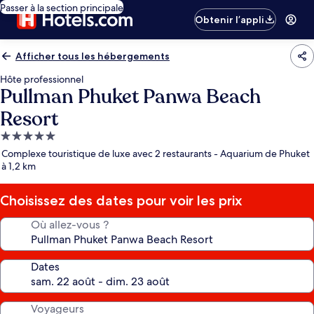
Passer à la section principale
Obtenir l’appli
Afficher tous les hébergements
Hôte professionnel
Pullman Phuket Panwa Beach
Resort
Hébergement
5.0 étoiles
Complexe touristique de luxe avec 2 restaurants - Aquarium de Phuket
à 1,2 km
Choisissez des dates pour voir les prix
Où allez-vous ?
Dates
Voyageurs