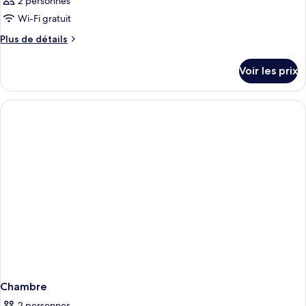
2 personnes
Wi-Fi gratuit
Plus
Plus de détails
de
détails
Voir les prix
sur
le
type
de
chambre
Chambre
Chambre
2 personnes