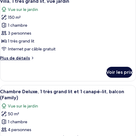
Villa, 1 très grand lit, vue jardin
toutes
vue
chambre
Vue sur le jardin
Villa,
les
mer
1
150 m²
photos
très
pour
1 chambre
grand
ce
lit,
3 personnes
vue
type
1 très grand lit
mer
de
Internet par câble gratuit
chambre :
Plus
Plus de détails
Villa,
de
1
détails
Voir les prix
très
sur
le
grand
type
Afficher
Une chambre d’hôtel moderne avec un g
lit,
13
de
Chambre Deluxe, 1 très grand lit et 1 canapé-lit, balcon
toutes
vue
chambre
(Family)
Villa,
les
jardin
Vue sur le jardin
1
photos
très
50 m²
pour
grand
1 chambre
ce
lit,
vue
type
4 personnes
jardin