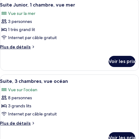
Afficher
Une chambre d’hôtel équipée d’un lit, d
lit,
15
de
Suite Junior, 1 chambre, vue mer
toutes
en
chambre
Vue sur la mer
Villa,
les
front
1
3 personnes
photos
de
très
pour
plage
1 très grand lit
grand
ce
lit,
Internet par câble gratuit
en
type
Plus
Plus de détails
front
de
de
de
chambre :
détails
plage
Voir les prix
sur
Suite
le
Junior,
type
Afficher
Suite, 3 chambres, vue océan | 1 chambr
1
18
de
Suite, 3 chambres, vue océan
toutes
chambre
chambre,
Vue sur l’océan
Suite
les
vue
Junior,
8 personnes
photos
mer
1
pour
3 grands lits
chambre,
ce
vue
Internet par câble gratuit
mer
type
Plus
Plus de détails
de
de
chambre :
détails
Voir les prix