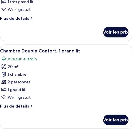
type
1 très grand lit
de
Wi-Fi gratuit
chambre :
Plus
Plus de détails
Chambre
de
Double
détails
Voir les prix
Deluxe
sur
le
type
Afficher
Une chambre avec un grand lit, une fe
9
de
Chambre Double Confort, 1 grand lit
toutes
chambre
Vue sur le jardin
Chambre
les
Double
20 m²
photos
Deluxe
pour
1 chambre
ce
2 personnes
type
1 grand lit
de
Wi-Fi gratuit
chambre :
Plus
Plus de détails
Chambre
de
Double
détails
Voir les prix
Confort,
sur
le
1