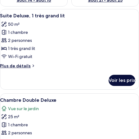
août 14 - août 16
août 21 - août 23
Afficher
Suite Deluxe, 1 très grand lit | Literie
10
Suite Deluxe, 1 très grand lit
toutes
50 m²
les
1 chambre
photos
pour
2 personnes
ce
1 très grand lit
type
Wi-Fi gratuit
de
Plus
Plus de détails
chambre :
de
Suite
détails
Voir les prix
sur
Deluxe,
le
1
type
Afficher
Une chambre à coucher avec un lit, une
très
10
de
Chambre Double Deluxe
toutes
grand
chambre
Vue sur le jardin
Suite
les
lit
Deluxe,
25 m²
photos
1
pour
1 chambre
très
ce
grand
2 personnes
lit