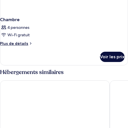
Chambre
4 personnes
Wi-Fi gratuit
Plus
Plus de détails
de
détails
Voir les prix
sur
le
type
Hébergements similaires
de
chambre
Auberge de Hilver
Fletcher
Chambre