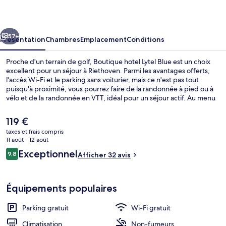
Lytel
Blue
cédent
Suivant
57+
Présentation
Chambres
Emplacement
Conditions
Proche d'un terrain de golf, Boutique hotel Lytel Blue est un choix
excellent pour un séjour à Riethoven. Parmi les avantages offerts,
l'accès Wi-Fi et le parking sans voiturier, mais ce n'est pas tout
puisqu'à proximité, vous pourrez faire de la randonnée à pied ou à
vélo et de la randonnée en VTT, idéal pour un séjour actif. Au menu
des petits plus offerts sur place, on trouve une exploitation viticole
attenante, une terrasse et un jardin. Sympa non ?
Le
119 €
prix
taxes et frais compris
actuel
11 août - 12 août
Suite Deluxe, 1 très grand lit | Literie
est
Avis
Exceptionnel
9,8
Afficher 32 avis
de
9,8 sur 10
voyageurs
119 €.
Équipements populaires
Parking gratuit
Wi-Fi gratuit
Climatisation
Non-fumeurs