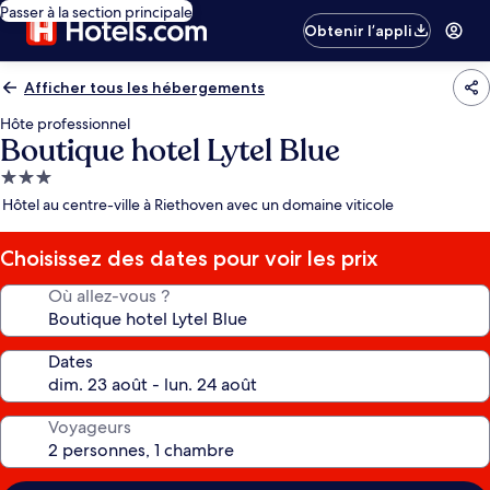
Passer à la section principale
Obtenir l’appli
Afficher tous les hébergements
Hôte professionnel
Boutique hotel Lytel Blue
Hébergement
3.0 étoiles
Hôtel au centre-ville à Riethoven avec un domaine viticole
Choisissez des dates pour voir les prix
Où allez-vous ?
Dates
Voyageurs