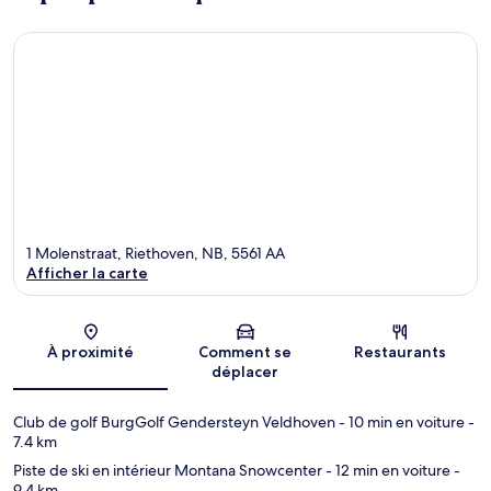
1 Molenstraat, Riethoven, NB, 5561 AA
Afficher la carte
Carte
À proximité
Comment se
Restaurants
déplacer
Club de golf BurgGolf Gendersteyn Veldhoven
- 10 min en voiture
-
7.4 km
Piste de ski en intérieur Montana Snowcenter
- 12 min en voiture
-
9.4 km