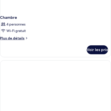
Chambre
4 personnes
Wi-Fi gratuit
Plus
Plus de détails
de
détails
Voir les prix
sur
le
type
de
chambre
Chambre