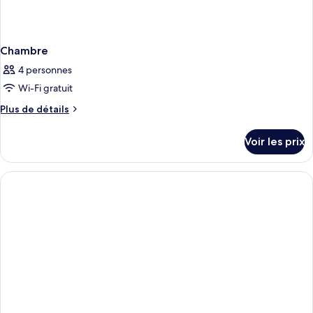
Chambre
4 personnes
Wi-Fi gratuit
Plus
Plus de détails
de
détails
Voir les prix
sur
le
type
de
chambre
Chambre