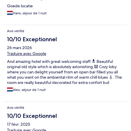
Goede locatie
Hans, séjour de 1 nuit
Avis vérifié
10/10 Exceptionnel
26 mars 2026
Traduire avec Google
And amazing hotel with great welcoming staff.🔝 Beautiful
original old style which is absolutely astonishing.🕍 Cozy loby
where you can delight yourself from an open bar filled you all
what you want on the ambiental ritm of warm chill blues 🎸. The
room are really beautiful decorated for extra confort but
without loosing that eases of 1900'. I will definitely come back
Alex, séjour de 1 nuit
here! Regards Alex
Avis vérifié
10/10 Exceptionnel
17 févr. 2025
Traduire avec Google