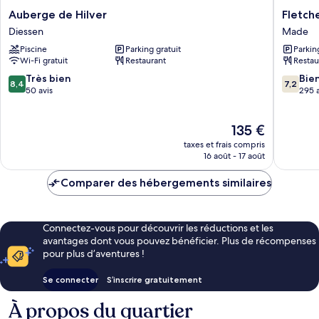
Auberge
Fletcher
Auberge de Hilver
Fletch
de
Hotel-
Diessen
Made
Hilver
Restaur
Piscine
Parking gratuit
Parkin
Diessen
De
Wi-Fi gratuit
Restaurant
Restau
Korenbe
Made
8.4
7.2
Très bien
Bie
8,4
7,2
sur
sur
50 avis
295 a
10,
10,
Très
Bien,
Le
135 €
bien,
295 avis
nouveau
50 avis
taxes et frais compris
prix
16 août - 17 août
est
de
Comparer des hébergements similaires
135 €
Connectez-vous pour découvrir les réductions et les
avantages dont vous pouvez bénéficier. Plus de récompenses
pour plus d’aventures !
Se connecter
S’inscrire gratuitement
À propos du quartier