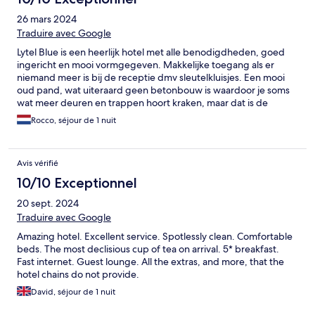
26 mars 2024
Traduire avec Google
Lytel Blue is een heerlijk hotel met alle benodigdheden, goed
ingericht en mooi vormgegeven. Makkelijke toegang als er
niemand meer is bij de receptie dmv sleutelkluisjes. Een mooi
oud pand, wat uiteraard geen betonbouw is waardoor je soms
wat meer deuren en trappen hoort kraken, maar dat is de
charme die hoort er bij. Uiterst sfeervolle ontbijtruimte en
Rocco, séjour de 1 nuit
vriendelijk personeel
Avis vérifié
10/10 Exceptionnel
20 sept. 2024
Traduire avec Google
Amazing hotel. Excellent service. Spotlessly clean. Comfortable
beds. The most declisious cup of tea on arrival. 5* breakfast.
Fast internet. Guest lounge. All the extras, and more, that the
hotel chains do not provide.
David, séjour de 1 nuit