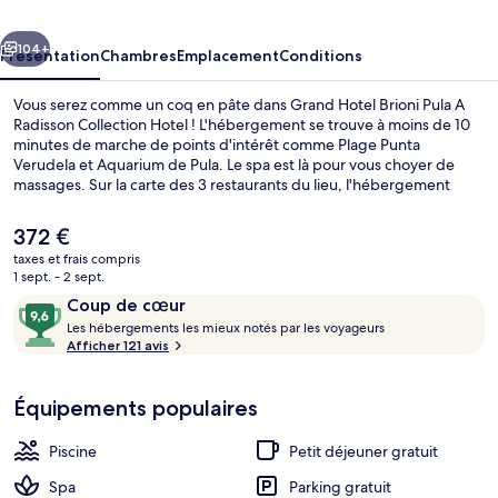
Pula
cédent
Suivant
A
104+
Présentation
Chambres
Emplacement
Conditions
Radisson
Vous serez comme un coq en pâte dans Grand Hotel Brioni Pula A
Collection
Radisson Collection Hotel ! L'hébergement se trouve à moins de 10
minutes de marche de points d'intérêt comme Plage Punta
Hotel
Verudela et Aquarium de Pula. Le spa est là pour vous choyer de
massages. Sur la carte des 3 restaurants du lieu, l'hébergement
Brioni Forum vous régale de spécialités Cuisine internationale et
vous ouvre ses portes pour le petit déjeuner et le dîner. Cet hôtel de
Le
372 €
luxe abrite en outre 2 bars/lounges, une piscine couverte et un bar
prix
taxes et frais compris
en bord de piscine.
actuel
1 sept. - 2 sept.
Extérieur
est
Avis
9,6
Coup de cœur
de
voyageurs
L
sur
Les hébergements les mieux notés par les voyageurs
372 €.
e
Afficher 121 avis
10,
s
Coup
de
Équipements populaires
h
cœur
é
b
Piscine
Petit déjeuner gratuit
e
r
Spa
Parking gratuit