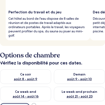
a
r
Perfection du travail et du jeu
Des dél
l
Cet hôtel au bord de l'eau dispose de 8 salles de
Découvre
e
réunion et de postes de travail adaptés aux
petit dé
s
ordinateurs portables. Après le travail, les voyageurs
internat
peuvent profiter du spa, du sauna ou jouer au mini-
piscine.
v
golf.
o
y
a
g
e
Options de chambre
u
r
Vérifiez la disponibilité pour ces dates.
s
Vérifier la disponibilité pour ce soir août 8 - août 9
Vérifier la disponibilité pour 
Ce soir
Demain
août 8 - août 9
août 9 - août 10
Vérifier la disponibilité pour ce week-end août 14 - août 16
Vérifier la disponibilité pour
Ce week-end
Le week-end prochain
août 14 - août 16
août 21 - août 23