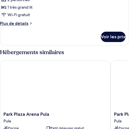
1 très grand lit
Wi-Fi gratuit
Plus
Plus de détails
de
détails
Voir les prix
sur
le
type
Hébergements similaires
de
chambre
Park Plaza Arena Pula
Park Plaz
Room
(Collection)
Park
Park
Park Plaza Arena Pula
Park Pl
Plaza
Plaza
Pula
Pula
Arena
Histria
Piscine
Petit déjeuner gratuit
Piscin