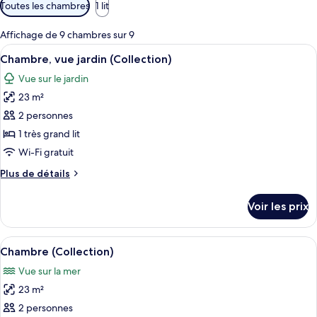
Filtres
Toutes les chambres
1 lit
disponibles
pour
Affichage de 9 chambres sur 9
les
Afficher
Une chambre d’hôtel moderne dotée d’u
8
Chambre, vue jardin (Collection)
chambres
toutes
Vue sur le jardin
les
23 m²
photos
pour
2 personnes
ce
1 très grand lit
type
Wi-Fi gratuit
de
Plus
Plus de détails
chambre :
de
Chambre,
détails
Voir les prix
sur
vue
le
jardin
type
Afficher
Une chambre d’hôtel moderne avec un g
(Collection)
8
de
Chambre (Collection)
toutes
chambre
Vue sur la mer
Chambre,
les
vue
23 m²
photos
jardin
pour
2 personnes
(Collection)