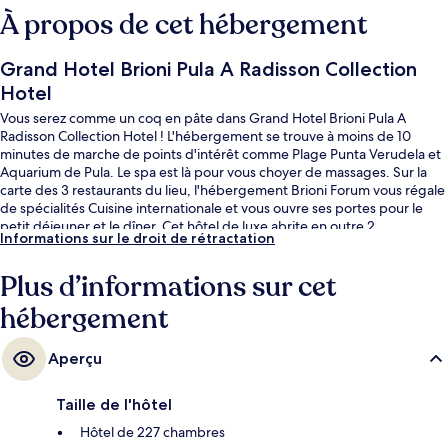
À propos de cet hébergement
Grand Hotel Brioni Pula A Radisson Collection
Hotel
Vous serez comme un coq en pâte dans Grand Hotel Brioni Pula A
Radisson Collection Hotel ! L'hébergement se trouve à moins de 10
minutes de marche de points d'intérêt comme Plage Punta Verudela et
Aquarium de Pula. Le spa est là pour vous choyer de massages. Sur la
carte des 3 restaurants du lieu, l'hébergement Brioni Forum vous régale
de spécialités Cuisine internationale et vous ouvre ses portes pour le
petit déjeuner et le dîner. Cet hôtel de luxe abrite en outre 2
Informations sur le droit de rétractation
bars/lounges, une piscine couverte et un bar en bord de piscine.
Plus d’informations sur cet
hébergement
Aperçu
Taille de l'hôtel
Hôtel de 227 chambres