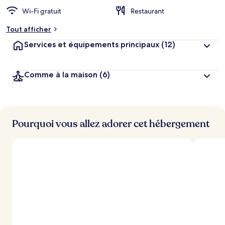
g
Wi-Fi gratuit
Restaurant
e
m
Tout afficher
e
n
Services et équipements principaux
(12)
t
s
Comme à la maison
(6)
l
e
s
m
i
Pourquoi vous allez adorer cet hébergement
e
u
x
n
o
t
é
s
p