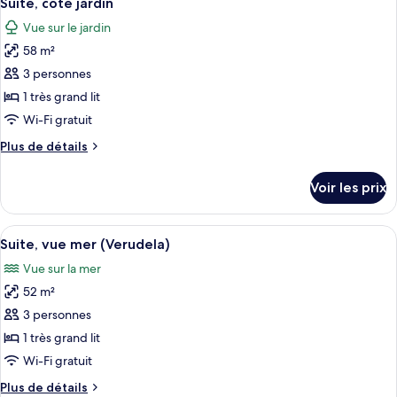
Suite, côté jardin
toutes
(Collection)
chambre
Vue sur le jardin
Chambre
les
Supérieure,
58 m²
photos
vue
pour
3 personnes
mer
ce
(Collection)
1 très grand lit
type
Wi-Fi gratuit
de
Plus
Plus de détails
chambre :
de
Suite,
détails
Voir les prix
sur
côté
le
jardin
type
Afficher
Une chambre d’hôtel avec un lit, une té
7
de
Suite, vue mer (Verudela)
toutes
chambre
Vue sur la mer
Suite,
les
côté
52 m²
photos
jardin
pour
3 personnes
ce
1 très grand lit
type
Wi-Fi gratuit
de
Plus
Plus de détails