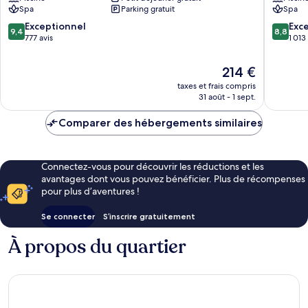
Pula
Pula
Spa
Parking gratuit
Spa
Pula
Pula
9.4
8.8
Exceptionnel
Exce
9,4
8,8
sur
sur
777 avis
1 013
10,
10,
Exceptionnel,
Excellen
Le
214 €
777 avis
1 013 avi
nouveau
taxes et frais compris
prix
31 août - 1 sept.
est
de
Comparer des hébergements similaires
214 €
Connectez-vous pour découvrir les réductions et les
avantages dont vous pouvez bénéficier. Plus de récompenses
pour plus d’aventures !
Se connecter
S’inscrire gratuitement
À propos du quartier