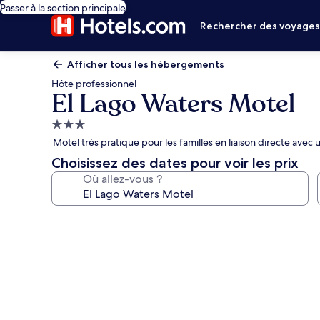
Passer à la section principale
Rechercher des voyage
Afficher tous les hébergements
Hôte professionnel
El Lago Waters Motel
Hébergement
3.0 étoiles
Motel très pratique pour les familles en liaison directe ave
Choisissez des dates pour voir les prix
Où allez-vous ?
Galerie
photos
de
l’hébergement
El