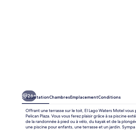
Lago
Waters
Motel
26+
Présentation
Chambres
Emplacement
Conditions
Offrant une terrasse sur le toit, El Lago Waters Motel vo
Pelican Plaza. Vous vous ferez plaisir grâce à sa piscine ext
de la randonnée à pied ou à vélo, du kayak et de la plongé
une piscine pour enfants, une terrasse et un jardin. Sympa