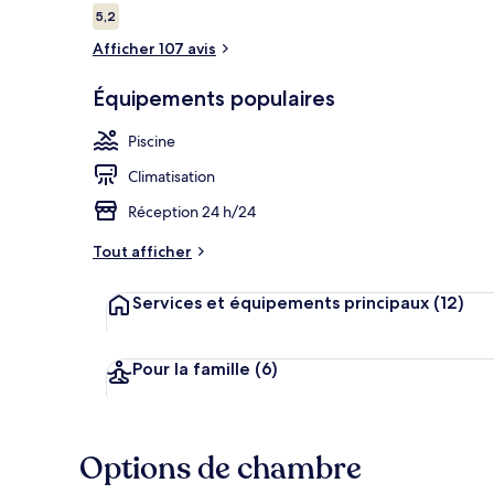
Avis
5,2
5,2 sur 10
voyageurs
Afficher 107 avis
Chambre Delu
Équipements populaires
Piscine
Climatisation
Réception 24 h/24
Tout afficher
Services et équipements principaux
(12)
Pour la famille
(6)
Options de chambre