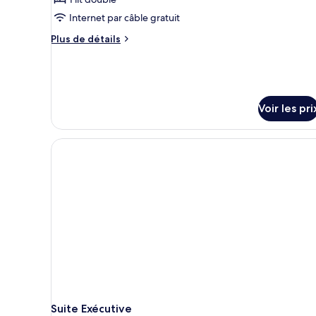
Internet par câble gratuit
Plus
Plus de détails
de
détails
sur
le
type
Voir les pri
de
chambre
Standard
Room
Suite Exécutive