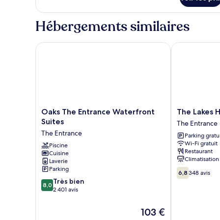
sur
Double
le
Standard
type
Hébergements similaires
de
chambre
Chambre
Oaks The Entrance Waterfront Suites
The Lakes Hot
Double
Standard
Oaks
The
Oaks The Entrance Waterfront
The Lakes H
The
Lakes
Suites
The Entrance
Entrance
Hotel
The Entrance
Parking gratu
Waterfront
The
Wi-Fi gratuit
Suites
Piscine
Entrance
Restaurant
Cuisine
The
Climatisation
Laverie
Entrance
Parking
6.8
6,8
348 avis
sur
8.0
Très bien
8,0
10,
sur
2 401 avis
348 avis
10,
Très
Le
103 €
bien,
nouveau