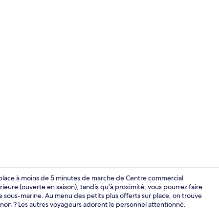
Chambre Exé
us place à moins de 5 minutes de marche de Centre commercial
érieure (ouverte en saison), tandis qu'à proximité, vous pourrez faire
e sous-marine. Au menu des petits plus offerts sur place, on trouve
Entrée intér
 non ? Les autres voyageurs adorent le personnel attentionné.