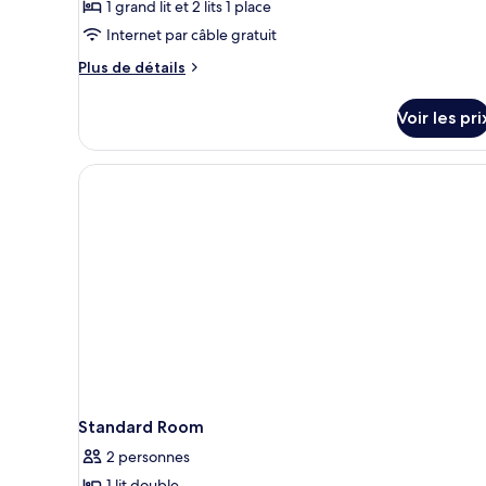
1 grand lit et 2 lits 1 place
Internet par câble gratuit
Plus
Plus de détails
de
détails
Voir les pri
sur
le
type
de
chambre
Family
Room
Standard Room
2 personnes
1 lit double