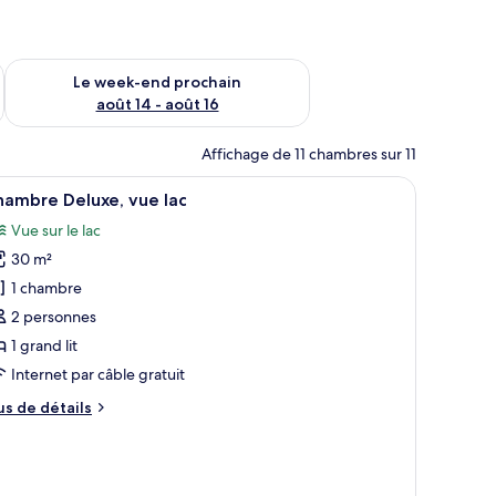
-end août 7 - août 9
Vérifier la disponibilité pour le week-end prochain août 14 - a
Le week-end prochain
août 14 - août 16
Affichage de 11 chambres sur 11
reau, une chaise, une télévision et un balcon équipé de chaises.
fficher
Une chambre d’hôtel avec un lit, une table de
5
hambre Deluxe, vue lac
outes
Vue sur le lac
s
30 m²
hotos
our
1 chambre
e
2 personnes
ype
1 grand lit
e
Internet par câble gratuit
hambre :
us
us de détails
hambre
e
eluxe,
tails
ue
r
c