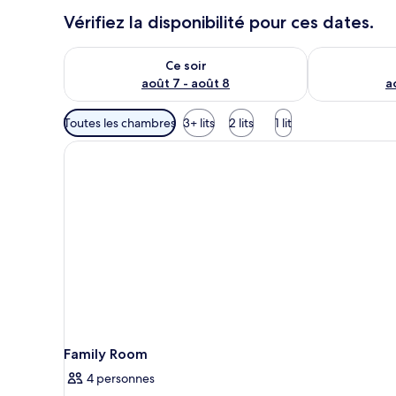
Vérifiez la disponibilité pour ces dates.
Vérifier la disponibilité pour ce soir août 7 - août 8
Vérifier la di
Ce soir
août 7 - août 8
a
Filtres
Toutes les chambres
3+ lits
2 lits
1 lit
disponibles
pour
les
chambres
Family Room
4 personnes