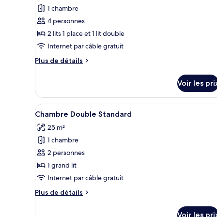
1 chambre
4 personnes
2 lits 1 place et 1 lit double
Internet par câble gratuit
Plus
Plus de détails
de
détails
Voir les pri
sur
le
type
Afficher
Une chambre d’hôtel avec un li
4
de
Chambre Double Standard
toutes
chambre
25 m²
Suite
les
Exécutive
1 chambre
photos
pour
2 personnes
ce
1 grand lit
type
Internet par câble gratuit
de
Plus
Plus de détails
chambre :
de
Chambre
détails
Voir les pri