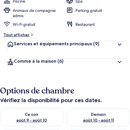
Piscine
Spa
e
r
Animaux de compagnie
Parking gratuit
g
admis
e
Wi-Fi gratuit
Restaurant
m
e
Tout afficher
n
t
Services et équipements principaux
(9)
s
l
Comme à la maison
(6)
e
s
m
i
Options de chambre
e
u
x
Vérifiez la disponibilité pour ces dates.
n
Vérifier la disponibilité pour ce soir août 9 - août 10
Vérifier la disponibilité pour 
Ce soir
Demain
o
t
août 9 - août 10
août 10 - août 11
é