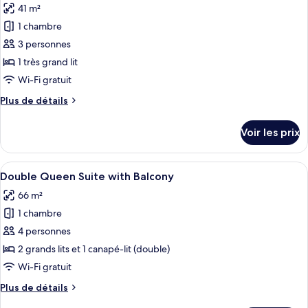
41 m²
King
les
Studio
1 chambre
photos
pour
3 personnes
ce
1 très grand lit
type
Wi-Fi gratuit
de
Plus
Plus de détails
chambre :
de
Accessible
détails
Voir les prix
sur
King
le
Studio
type
Afficher
Une chambre d’hôtel avec deux lits, u
4
de
Double Queen Suite with Balcony
toutes
chambre
66 m²
Accessible
les
King
1 chambre
photos
Studio
pour
4 personnes
ce
2 grands lits et 1 canapé-lit (double)
type
Wi-Fi gratuit
de
Plus
Plus de détails
chambre :
de