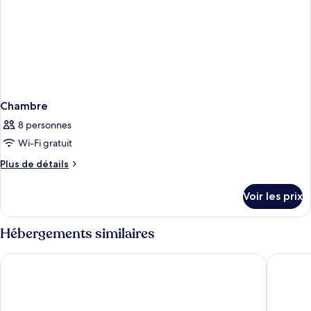
Chambre
8 personnes
Wi-Fi gratuit
Plus
Plus de détails
de
détails
Voir les prix
sur
le
type
Hébergements similaires
de
chambre
Equus Inn Ocala
The Eque
Chambre