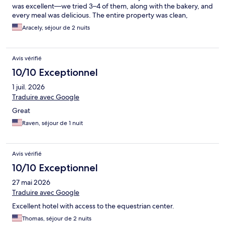
was excellent—we tried 3–4 of them, along with the bakery, and
every meal was delicious. The entire property was clean,
welcoming, and made for a wonderful experience. We would
Aracely, séjour de 2 nuits
definitely stay here again!
Avis vérifié
10/10 Exceptionnel
1 juil. 2026
Traduire avec Google
Great
Raven, séjour de 1 nuit
Avis vérifié
10/10 Exceptionnel
27 mai 2026
Traduire avec Google
Excellent hotel with access to the equestrian center.
Thomas, séjour de 2 nuits