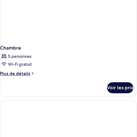
w/Balcony
Chambre
5 personnes
Wi-Fi gratuit
Plus
Plus de détails
de
détails
Voir les prix
sur
le
type
de
chambre
Chambre