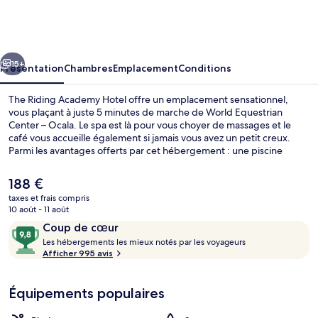
Riding
Academy
Hotel
cédent
Suivant
15+
Présentation
Chambres
Emplacement
Conditions
The Riding Academy Hotel offre un emplacement sensationnel,
vous plaçant à juste 5 minutes de marche de World Equestrian
Center – Ocala. Le spa est là pour vous choyer de massages et le
café vous accueille également si jamais vous avez un petit creux.
Parmi les avantages offerts par cet hébergement : une piscine
extérieure et une salle de fitness ouverte 24 h/24. Les autres
voyageurs ne disent que du bien en ce qui concerne le personnel
Le
188 €
attentionné.
prix
taxes et frais compris
actuel
10 août - 11 août
Façade de l’hébergement
est
Avis
9,8
Coup de cœur
de
voyageurs
L
sur
Les hébergements les mieux notés par les voyageurs
188 €.
e
Afficher 995 avis
10,
s
Coup
de
Équipements populaires
h
cœur
é
b