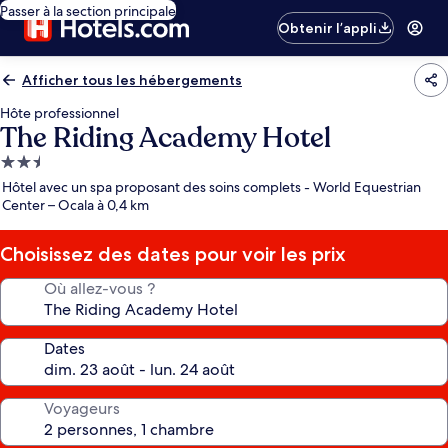
Passer à la section principale
Obtenir l’appli
Afficher tous les hébergements
Hôte professionnel
The Riding Academy Hotel
Hébergement
2.5 étoiles
Hôtel avec un spa proposant des soins complets - World Equestrian
Center – Ocala à 0,4 km
Choisissez des dates pour voir les prix
Où allez-vous ?
Dates
Voyageurs