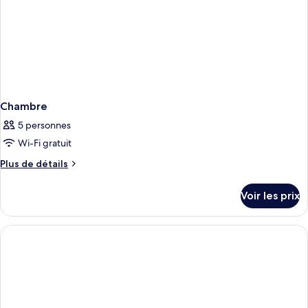
Chambre
5 personnes
Wi-Fi gratuit
Plus
Plus de détails
de
détails
Voir les prix
sur
le
type
de
chambre
Chambre