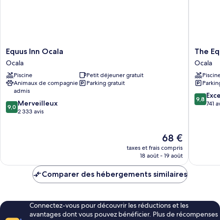
Equus
The
Equus Inn Ocala
The Eq
Inn
Equestr
Ocala
Ocala
Ocala
Hotel
Piscine
Petit déjeuner gratuit
Piscin
Ocala
Ocala
Animaux de compagnie
Parking gratuit
Parkin
admis
9.8
Exc
9,8
9.0
Merveilleux
sur
741 a
9,0
sur
2 333 avis
10,
10,
Exceptio
Merveilleux,
741 avis
Le
68 €
2 333 avis
nouveau
taxes et frais compris
prix
18 août - 19 août
est
de
Comparer des hébergements similaires
68 €
Connectez-vous pour découvrir les réductions et les
avantages dont vous pouvez bénéficier. Plus de récompenses