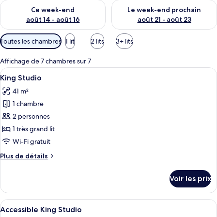
s
Vérifier la disponibilité pour ce week-end août 14 - août 16
Vérifier la disponibilité pour
Ce week-end
Le week-end prochain
p
août 14 - août 16
août 21 - août 23
a
r
Filtres
Toutes les chambres
1 lit
2 lits
3+ lits
disponibles
l
pour
Affichage de 7 chambres sur 7
e
les
s
Afficher
Une chambre d’hôtel avec un grand lit, 
4
King Studio
chambres
toutes
v
41 m²
les
o
1 chambre
photos
y
a
pour
2 personnes
g
ce
1 très grand lit
e
type
u
Wi-Fi gratuit
r
de
Plus
Plus de détails
s
chambre :
de
King
détails
Voir les prix
sur
Studio
le
type
Afficher
Une chambre d’hôtel avec un grand lit,
4
de
Accessible King Studio
toutes
chambre