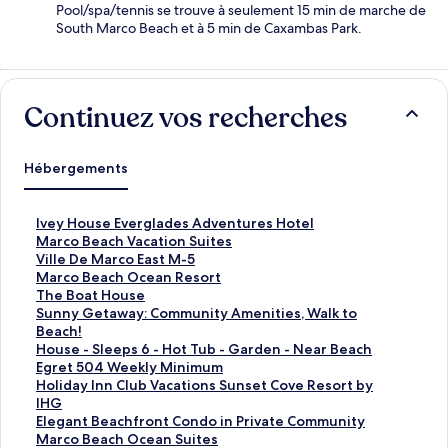
Pool/spa/tennis se trouve à seulement 15 min de marche de
South Marco Beach et à 5 min de Caxambas Park.
Continuez vos recherches
Hébergements
L
Ivey House Everglades Adventures Hotel
i
L
Marco Beach Vacation Suites
e
i
L
Ville De Marco East M-5
n
e
i
L
Marco Beach Ocean Resort
o
n
e
i
L
The Boat House
u
o
n
e
i
L
Sunny Getaway: Community Amenities, Walk to
v
u
o
n
e
i
Beach!
r
v
u
o
n
e
L
House - Sleeps 6 - Hot Tub - Garden - Near Beach
a
r
v
u
o
n
i
L
Egret 504 Weekly Minimum
n
a
r
v
u
o
e
i
L
Holiday Inn Club Vacations Sunset Cove Resort by
t
n
a
r
v
u
n
e
i
IHG
l
t
n
a
r
v
o
n
e
L
Elegant Beachfront Condo in Private Community
a
l
t
n
a
r
u
o
n
i
L
Marco Beach Ocean Suites