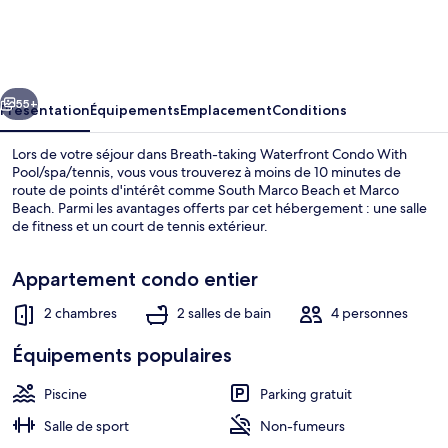
taking
Waterfront
Condo
cédent
Suivant
With
55+
Présentation
Équipements
Emplacement
Conditions
Pool/spa/tennis
Lors de votre séjour dans Breath-taking Waterfront Condo With
Pool/spa/tennis, vous vous trouverez à moins de 10 minutes de
route de points d'intérêt comme South Marco Beach et Marco
Beach. Parmi les avantages offerts par cet hébergement : une salle
de fitness et un court de tennis extérieur.
Appartement condo entier
2 chambres
2 salles de bain
4 personnes
Appart'hôtel, 1 très grand lit (Breath-
Équipements populaires
Piscine
Parking gratuit
Salle de sport
Non-fumeurs