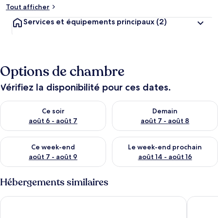
Tout afficher
Services et équipements principaux
(2)
Options de chambre
Vérifiez la disponibilité pour ces dates.
Vérifier la disponibilité pour ce soir août 6 - août 7
Vérifier la disponibilité pour 
Ce soir
Demain
août 6 - août 7
août 7 - août 8
Vérifier la disponibilité pour ce week-end août 7 - août 9
Vérifier la disponibilité pour 
Ce week-end
Le week-end prochain
août 7 - août 9
août 14 - août 16
Hébergements similaires
Marco Island Condo w/ Ocean Views + Resort Perks!
Eagle C