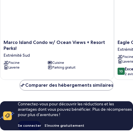
Marco
Eagle
Marco Island Condo w/ Ocean Views + Resort
Eagle 
Island
Cay
Perks!
Extrémi
Condo
Condo
Extrémité Sud
Piscin
w/
Extrémi
Laveri
Ocean
Piscine
Cuisine
Sud
Laverie
Parking gratuit
Views
10.0
Exc
10
+
sur
2 avi
Resort
10,
Perks!
Exceptio
Comparer des hébergements similaires
Extrémité
2 avis
Sud
Connectez-vous pour découvrir les réductions et les
avantages dont vous pouvez bénéficier. Plus de récompenses
pour plus d’aventures !
Se connecter
S’inscrire gratuitement