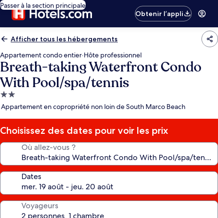
Passer à la section principale
Obtenir l’appli
Afficher tous les hébergements
Appartement condo entier
·
Hôte professionnel
Breath-taking Waterfront Condo
With Pool/spa/tennis
Hébergement
2.0 étoiles
Appartement en copropriété non loin de South Marco Beach
Choisissez des dates pour voir les prix
Où allez-vous ?
Dates
Voyageurs