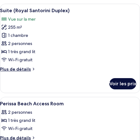
(Perissa)
type
Afficher
Suite (Royal Santorini Duplex) | Literi
6
de
Suite (Royal Santorini Duplex)
toutes
chambre
Vue sur la mer
Chambre,
les
vue
255 m²
photos
mer
pour
1 chambre
(Perissa)
ce
2 personnes
type
1 très grand lit
de
Wi-Fi gratuit
chambre :
Plus
Plus de détails
Suite
de
(Royal
détails
Voir les prix
Santorini
sur
le
Duplex)
type
Afficher
Literie de qualité supérieure, minibar,
4
de
Perissa Beach Access Room
toutes
chambre
2 personnes
Suite
les
(Royal
1 très grand lit
photos
Santorini
pour
Wi-Fi gratuit
Duplex)
ce
Plus
Plus de détails