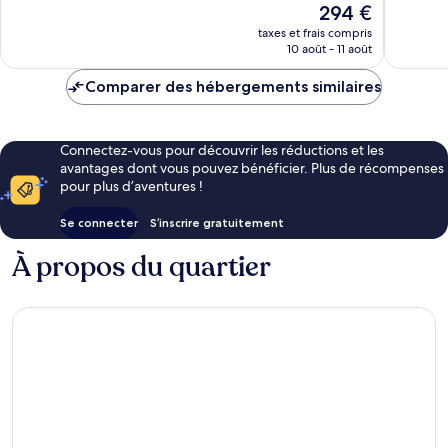
Le
294 €
Akhdar
1 002 avis
598 avis
nouveau
taxes et frais compris
prix
10 août - 11 août
est
de
Comparer des hébergements similaires
294 €
Connectez-vous pour découvrir les réductions et les
avantages dont vous pouvez bénéficier. Plus de récompenses
pour plus d’aventures !
Se connecter
S’inscrire gratuitement
À propos du quartier