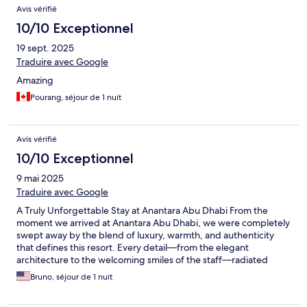
Avis vérifié
10/10 Exceptionnel
19 sept. 2025
Traduire avec Google
Amazing
Pourang, séjour de 1 nuit
Avis vérifié
10/10 Exceptionnel
9 mai 2025
Traduire avec Google
A Truly Unforgettable Stay at Anantara Abu Dhabi From the
moment we arrived at Anantara Abu Dhabi, we were completely
swept away by the blend of luxury, warmth, and authenticity
that defines this resort. Every detail—from the elegant
architecture to the welcoming smiles of the staff—radiated
hospitality at its finest. Our room was immaculate, beautifully
Bruno, séjour de 1 nuit
designed with stunning views of the surrounding landscape.
The bed was incredibly comfortable, the amenities were top-