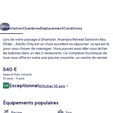
Retreat
Santorini
Abu
cédent
Suivant
Dhabi
56+
Présentation
Chambres
Emplacement
Conditions
-
Lors de votre passage à Ghantoot, Anantara Retreat Santorini Abu
Adults
Dhabi - Adults Only est un choix excellent où séjourner. Le spa est là
pour vous choyer de massages. Vous pouvez aussi aller vous lécher
Only
les babines dans un des 2 restaurants. Ce complexe touristique de
luxe vous offre en outre une piscine couverte, un centre de remise
en forme et une terrasse.
Le
540 €
prix
taxes et frais compris
actuel
10 août - 11 août
Coin salon dans le hall
est
Avis
Exceptionnel
9,8
Afficher 10 avis
de
9,8 sur 10
voyageurs
540 €.
Équipements populaires
Piscine
Spa