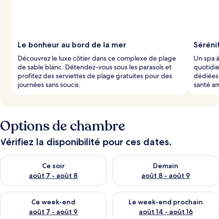
Le bonheur au bord de la mer
Séréni
Découvrez le luxe côtier dans ce complexe de plage
Un spa à
de sable blanc. Détendez-vous sous les parasols et
quotidie
profitez des serviettes de plage gratuites pour des
dédiées
journées sans soucis.
santé a
Options de chambre
Vérifiez la disponibilité pour ces dates.
Vérifier la disponibilité pour ce soir août 7 - août 8
Vérifier la disponibilité pour 
Ce soir
Demain
août 7 - août 8
août 8 - août 9
Vérifier la disponibilité pour ce week-end août 7 - août 9
Vérifier la disponibilité pour 
Ce week-end
Le week-end prochain
août 7 - août 9
août 14 - août 16