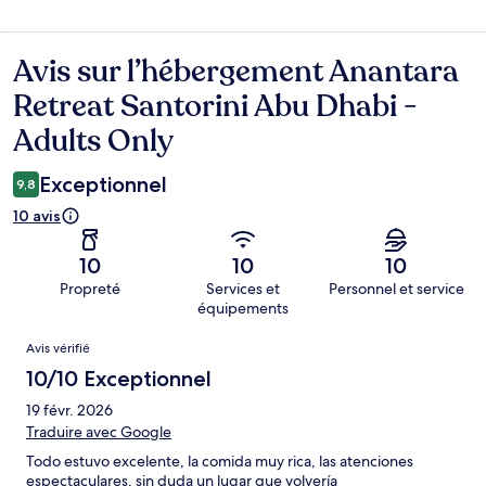
Avis sur l’hébergement Anantara
Avis
Retreat Santorini Abu Dhabi -
Adults Only
Exceptionnel
9,8
10 avis
10
10
10
Propreté
Services et
Personnel et service
équipements
Avis
Avis vérifié
10/10 Exceptionnel
19 févr. 2026
Traduire avec Google
Todo estuvo excelente, la comida muy rica, las atenciones
espectaculares, sin duda un lugar que volvería