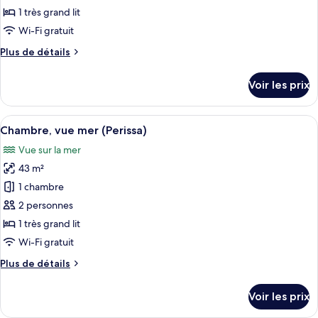
type
1 très grand lit
de
Wi-Fi gratuit
chambre :
Plus
Plus de détails
Chambre,
de
vue
détails
Voir les prix
mer
sur
le
(Fira)
type
Afficher
Une chambre d’hôtel moderne dotée d’un
5
de
Chambre, vue mer (Perissa)
toutes
chambre
Vue sur la mer
Chambre,
les
vue
43 m²
photos
mer
pour
1 chambre
(Fira)
ce
2 personnes
type
1 très grand lit
de
Wi-Fi gratuit
chambre :
Plus
Plus de détails
Chambre,
de
vue
détails
Voir les prix
mer
sur
le